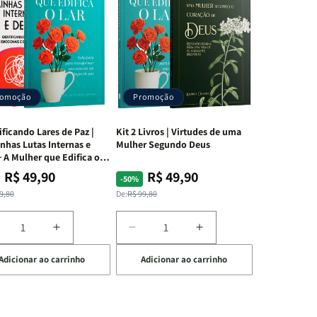
romoção
Promoção
ificando Lares de Paz |
Kit 2 Livros | Virtudes de uma
nhas Lutas Internas e
Mulher Segundo Deus
 A Mulher que Edifica o
R$ 49,90
R$ 49,90
ço
ço
Preço
Preço
-50%
mal
mocional
normal
promocional
9,80
De:
R$ 99,80
iminuir
Aumentar
Diminuir
Aumentar
a
a
a
Adicionar ao carrinho
Adicionar ao carrinho
uantidade
quantidade
quantidade
quantidade
e
de
de
de
t
Kit
Kit
Kit
dificando
Edificando
2
2