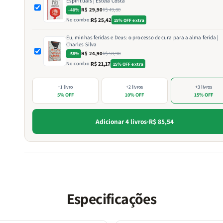
Espirituais | Estela Costa
R$ 29,90
R$ 49,80
-40%
No combo:
R$ 25,42
15% OFF extra
Eu, minhas feridas e Deus: o processo de cura para a alma ferida |
Charles Silva
R$ 24,90
R$ 59,90
-58%
No combo:
R$ 21,17
15% OFF extra
+1 livro
+2 livros
+3 livros
5% OFF
10% OFF
15% OFF
Adicionar 4 livros
·
R$ 85,54
Especificações