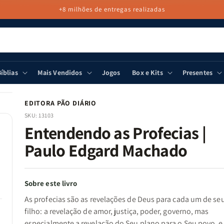
+8 milhões de entregas realizadas
íblias
Mais Vendidos
Jogos
Box e Kits
Presentes
EDITORA PÃO DIÁRIO
SKU:
13103
Entendendo as Profecias |
Paulo Edgard Machado
Sobre este livro
As profecias são as revelações de Deus para cada um de se
filho: a revelação de amor, justiça, poder, governo, mas
especialmente a revelação do Seu plano para o Seu povo, e