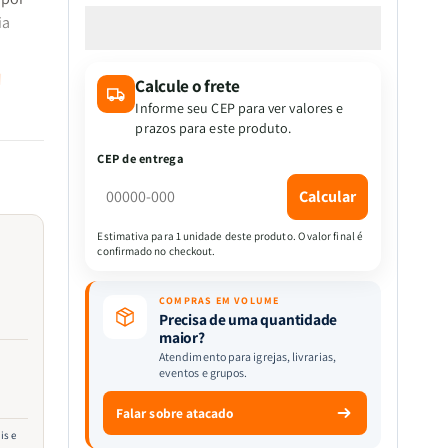
a
a
ia
quantidade
quantidade
de
de
Entendendo
Entendendo
d
Calcule o frete
as
as
ético
Profecias
Profecias
Informe seu CEP para ver valores e
|
|
prazos para este produto.
Paulo
Paulo
ito
CEP de entrega
Edgard
Edgard
Machado
Machado
Calcular
Estimativa para 1 unidade deste produto. O valor final é
confirmado no checkout.
COMPRAS EM VOLUME
Precisa de uma quantidade
maior?
Atendimento para igrejas, livrarias,
eventos e grupos.
Falar sobre atacado
is e