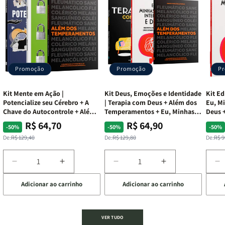
Promoção
Promoção
P
Kit Mente em Ação |
Kit Deus, Emoções e Identidade
Kit Ed
Potencialize seu Cérebro + A
| Terapia com Deus + Além dos
Eu, Mi
Chave do Autocontrole + Além
Temperamentos + Eu, Minhas
Deus +
dos Temperamentos
Feridas e Deus
Lar
R$ 64,70
R$ 64,90
Preço
Preço
Preço
Preço
Pre
Pre
-50%
-50%
-50%
normal
promocional
normal
promocional
nor
pro
De:
R$ 129,40
De:
R$ 129,80
De:
R$ 9
Diminuir
Aumentar
Diminuir
Aumentar
D
a
a
a
a
a
Adicionar ao carrinho
Adicionar ao carrinho
de
quantidade
quantidade
quantidade
quantidade
q
de
de
de
de
d
Kit
Kit
Kit
Kit
Ki
Mente
Mente
Deus,
Deus,
E
VER TUDO