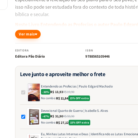
isso não pode ser estudada fora do contexto de toda histór
bíblica e secular.
Neste Livro Entendendo as Profecias o autor Paulo Edgar
Machado
introduz um pequeno comentário do resumo prof
Ver mais
que Jesus fez aos discípulos, a seguir, uma meditação nas
profecias cumpridas, na história e no Judaísmo e o propós
EDITORA
ISBN
delas, e por fim o livro das revelações, Apocalipse.
Editora Pão Diário
9788565105446
Leve junto e aproveite melhor o frete
Entendendo as Profecias | Paulo Edgard Machado
R$ 13,93
R$ 19,90
-30%
No combo:
R$ 11,84
15% OFF extra
Devocional Quarto de Guerra | Isabelle S. Alves
R$ 31,90
R$ 59,90
-47%
No combo:
R$ 27,12
15% OFF extra
Eu, Minhas Lutas Internas e Deus | Identificando as Lutas Emociona