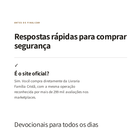
da
da
de
de
Alma
Alma
Guerra
Guerra
|
|
|
|
O
O
Livro
Livro
ANTES DE FINALIZAR
Vício
Vício
+
+
de
de
Devocional
Devocion
Respostas rápidas para compra
Agradar
Agradar
segurança
a
a
Todos
Todos
+
+
Raiz
Raiz
✓
da
da
É o site oficial?
Rejeição
Rejeição
+
+
Sim. Você compra diretamente da Livraria
O
O
Família Cristã, com a mesma operação
Vazio
Vazio
reconhecida por mais de 299 mil avaliações nos
marketplaces.
da
da
Insatisfação.
Insatisfação.
Devocionais para todos os dias