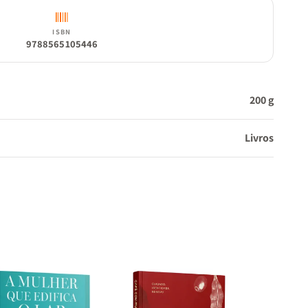
ISBN
9788565105446
200 g
Livros