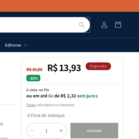
Pesquisar
Fazer
Carrinho
login
Editoras
R$ 13,93
Preço
Preço
Esgotado
R$ 19,90
normal
promocional
-30%
à vista no Pix
ou em até
6x
de R$ 2,32
sem juros
Frete
calculado no checkout.
Fora de estoque
us
Quantidade
ESGOTADO
Diminuir
Aumentar
 por