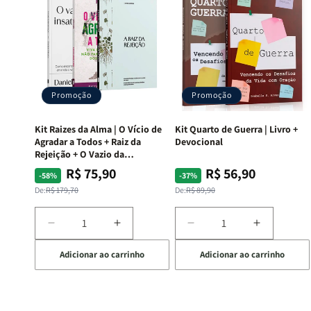
Promoção
Promoção
Kit Raizes da Alma | O Vício de
Kit Quarto de Guerra | Livro +
Agradar a Todos + Raiz da
Devocional
Rejeição + O Vazio da
Insatisfação.
R$ 75,90
R$ 56,90
Preço
Preço
Preço
Preço
-58%
-37%
normal
promocional
normal
promocional
De:
R$ 179,70
De:
R$ 89,90
Diminuir
Aumentar
Diminuir
Aumentar
a
a
a
a
Adicionar ao carrinho
Adicionar ao carrinho
quantidade
quantidade
quantidade
quantida
de
de
de
de
Kit
Kit
Kit
Kit
Raizes
Raizes
Quarto
Quarto