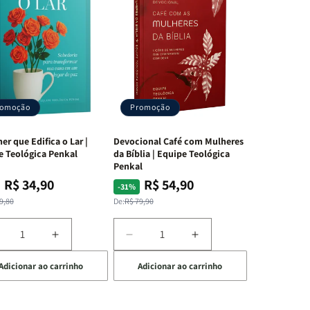
romoção
Promoção
er que Edifica o Lar |
Devocional Café com Mulheres
e Teológica Penkal
da Bíblia | Equipe Teológica
Penkal
R$ 34,90
R$ 54,90
ço
ço
Preço
Preço
-31%
mal
mocional
normal
promocional
9,80
De:
R$ 79,90
iminuir
Aumentar
Diminuir
Aumentar
a
a
a
Adicionar ao carrinho
Adicionar ao carrinho
uantidade
quantidade
quantidade
quantidade
e
de
de
de
A
Devocional
Devocional