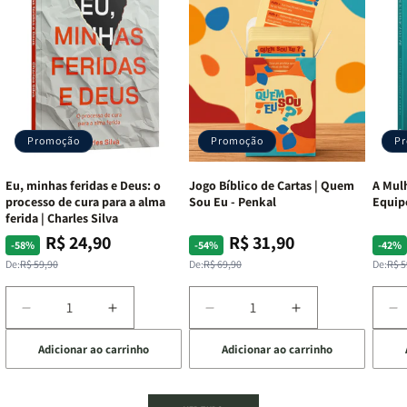
Promoção
Promoção
P
Eu, minhas feridas e Deus: o
Jogo Bíblico de Cartas | Quem
A Mulh
processo de cura para a alma
Sou Eu - Penkal
Equip
ferida | Charles Silva
R$ 24,90
R$ 31,90
Preço
Preço
Preço
Preço
Pre
Pre
-58%
-54%
-42%
normal
promocional
normal
promocional
nor
pro
De:
R$ 59,90
De:
R$ 69,90
De:
R$ 5
Diminuir
Aumentar
Diminuir
Aumentar
D
a
a
a
a
a
Adicionar ao carrinho
Adicionar ao carrinho
de
quantidade
quantidade
quantidade
quantidade
q
de
de
de
de
d
Eu,
Eu,
Jogo
Jogo
A