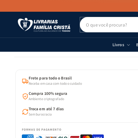
PULAR PARA
O CONTEÚDO
Livros
B
PULAR PARA
AS
INFORMAÇÕES
DO PRODUTO
Frete para todo o Brasil
Receba em casa com todo o cuidado
Compra 100% segura
Ambiente criptografado
Troca em até 7 dias
Sem burocracia
FORMAS DE PAGAMENTO