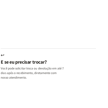
ares
Lares
Livros
Livros
e
de
|
|
az
Paz
Virtudes
Virtudes
|
de
de
u,
Eu,
uma
uma
inhas
Minhas
Mulher
Mulher
utas
Lutas
Segundo
Segundo
ternas
Internas
Deus
Deus
e
eus
Deus
s
+
↩
A
E se eu precisar trocar?
ulher
Mulher
ue
que
Você pode solicitar troca ou devolução em até 7
ifica
Edifica
dias após o recebimento, diretamente com
o
nosso atendimento.
ar
Lar