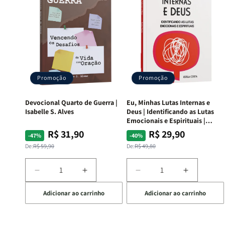
Promoção
Promoção
Devocional Quarto de Guerra |
Eu, Minhas Lutas Internas e
Isabelle S. Alves
Deus | Identificando as Lutas
Emocionais e Espirituais |
Estela Costa
R$ 31,90
R$ 29,90
Preço
Preço
Preço
Preço
-47%
-40%
normal
promocional
normal
promocional
De:
R$ 59,90
De:
R$ 49,80
Diminuir
Aumentar
Diminuir
Aumentar
a
a
a
a
Adicionar ao carrinho
Adicionar ao carrinho
quantidade
quantidade
quantidade
quantida
de
de
de
de
Devocional
Devocional
Eu,
Eu,