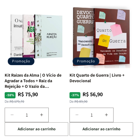
Promoção
Promoção
Kit Raizes da Alma | O Vício de
Kit Quarto de Guerra | Livro +
Agradar a Todos + Raiz da
Devocional
Rejeição + O Vazio da
Insatisfação.
R$ 75,90
R$ 56,90
Preço
Preço
Preço
Preço
-58%
-37%
normal
promocional
normal
promocional
De:
R$ 179,70
De:
R$ 89,90
Diminuir
Aumentar
Diminuir
Aumentar
a
a
a
a
Adicionar ao carrinho
Adicionar ao carrinho
quantidade
quantidade
quantidade
quantidade
de
de
de
de