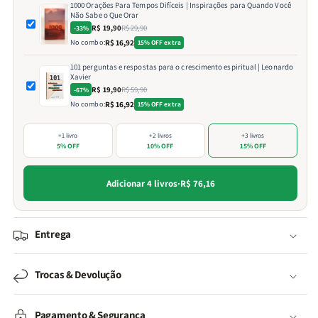
1000 Orações Para Tempos Difíceis | Inspirações para Quando Você
Não Sabe o Que Orar
R$ 19,90
R$ 29,90
-33%
No combo:
R$ 16,92
15% OFF extra
101 perguntas e respostas para o crescimento espiritual | Leonardo
Xavier
R$ 19,90
R$ 59,90
-67%
No combo:
R$ 16,92
15% OFF extra
+1 livro
+2 livros
+3 livros
5% OFF
10% OFF
15% OFF
Adicionar 4 livros
·
R$ 76,16
Entrega
Trocas & Devolução
Pagamento & Segurança