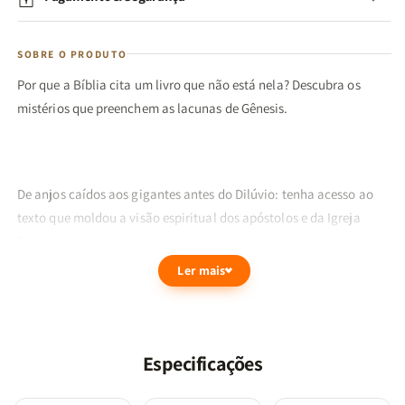
SOBRE O PRODUTO
Por que a Bíblia cita um livro que não está nela? Descubra os
mistérios que preenchem as lacunas de Gênesis.
De anjos caídos aos gigantes antes do Dilúvio: tenha acesso ao
texto que moldou a visão espiritual dos apóstolos e da Igreja
Primitiva.
Ler mais
As Perguntas que Gênesis Deixa no Ar
Você já leu Gênesis 6 e se sentiu confuso? A Bíblia fala sobre os
"filhos de Deus" que desceram à terra, o surgimento dos gigantes
Especificações
(Nefilins) e a corrupção que levou ao Dilúvio. Mas o relato é breve,
deixando muitas perguntas sem resposta: