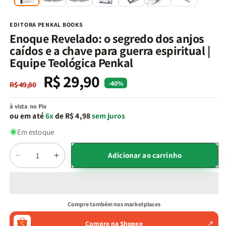
na
n
janela
j
modal
m
EDITORA PENKAL BOOKS
Enoque Revelado: o segredo dos anjos
caídos e a chave para guerra espiritual |
Equipe Teológica Penkal
R$ 29,90
Preço
Preço
-40%
R$ 49,80
normal
promocional
à vista no Pix
ou em até
6x
de R$ 4,98
sem juros
Em estoque
Quantidade
Adicionar ao carrinho
Diminuir
Aumentar
a
a
quantidade
quantidade
de
de
Enoque
Enoque
Compre também nos marketplaces
Revelado:
Revelado:
o
o
Compre na Shopee
↗