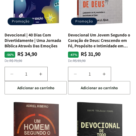
Teológica
Teológica
Penkal
Penkal
Promoção
Promoção
Devocional | 40 Dias Com
Devocional Um Jovem Segundo o
Divertidamente | Uma Jornada
Coração de Deus: Crescendo em
Bíblica Através Das Emoções
Fé, Propósito e Intimidade em
Deus
R$ 34,90
R$ 31,90
Preço
Preço
Preço
Preço
-56%
-47%
normal
promocional
normal
promocional
De:
R$ 79,90
De:
R$ 59,90
Diminuir
Aumentar
Diminuir
Aumentar
a
a
a
a
Adicionar ao carrinho
Adicionar ao carrinho
quantidade
quantidade
quantidade
quantidade
de
de
de
de
Devocional
Devocional
Devocional
Devocional
|
|
Um
Um
40
40
Jovem
Jovem
Dias
Dias
Segundo
Segundo
Com
Com
o
o
Divertidamente
Divertidamente
Coração
Coração