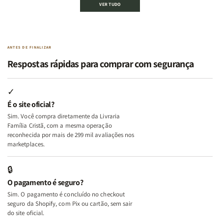
VER TUDO
Edificando
Edificando
2
2
Lares
Lares
Livros
Livros
de
de
|
|
Paz
Paz
Virtudes
Virtudes
|
|
de
de
ANTES DE FINALIZAR
Eu,
Eu,
uma
uma
Respostas rápidas para comprar com segurança
Minhas
Minhas
Mulher
Mulher
Lutas
Lutas
Segundo
Segundo
Internas
Internas
Deus
Deus
✓
e
e
É o site oficial?
Deus
Deus
Sim. Você compra diretamente da Livraria
+
+
Família Cristã, com a mesma operação
A
A
reconhecida por mais de 299 mil avaliações nos
Mulher
Mulher
marketplaces.
que
que
Edifica
Edifica
🔒
o
o
O pagamento é seguro?
Lar
Lar
Sim. O pagamento é concluído no checkout
seguro da Shopify, com Pix ou cartão, sem sair
do site oficial.