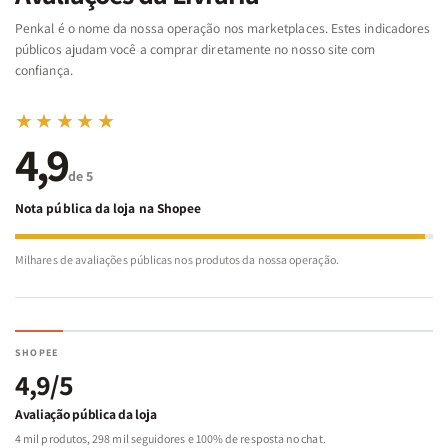
Bíblia
Bíblia
-
-
Penkal é o nome da nossa operação nos marketplaces. Estes indicadores
Penkal
Penkal
públicos ajudam você a comprar diretamente no nosso site com
confiança.
★★★★★
4,9
de 5
Nota pública da loja na Shopee
Milhares de avaliações públicas nos produtos da nossa operação.
SHOPEE
4,9/5
Avaliação pública da loja
4 mil produtos, 298 mil seguidores e 100% de resposta no chat.