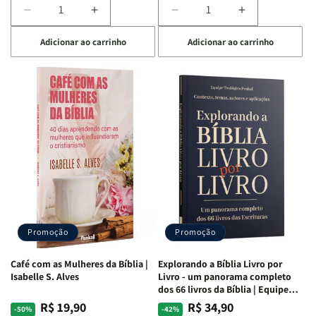
Diminuir
Aumentar
Diminuir
Aumentar
a
a
a
a
Adicionar ao carrinho
Adicionar ao carrinho
quantidade
quantidade
quantidade
quantidade
de
de
de
de
Bíblia
Bíblia
Bíblia
Bíblia
para
para
para
para
o
o
o
o
Estudo
Estudo
Estudo
Estudo
da
da
da
da
Mulher
Mulher
Mulher
Mulher
|
|
|
|
NVA
NVA
NVA
NVA
|
|
|
|
Capa
Capa
Capa
Capa
Dura
Dura
Dura
Dura
Promoção
Promoção
|
|
|
|
Preta
Preta
Branca
Branca
Café com as Mulheres da Bíblia |
Explorando a Bíblia Livro por
Isabelle S. Alves
Livro - um panorama completo
dos 66 livros da Bíblia | Equipe
teológica Penkal
R$ 19,90
R$ 34,90
Preço
Preço
Preço
Preço
-50%
-42%