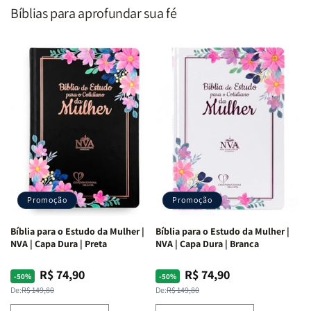
o
o
|
|
Bíblias para aprofundar sua fé
Coração
Coração
Equipe
Equipe
de
de
Teológica
Teológica
Deus
Deus
Penkal
Penkal
|
|
Adriel
Adriel
Ribeiro
Ribeiro
Promoção
Promoção
Bíblia para o Estudo da Mulher |
Bíblia para o Estudo da Mulher |
NVA | Capa Dura | Preta
NVA | Capa Dura | Branca
R$ 74,90
R$ 74,90
Preço
Preço
Preço
Preço
-50%
-50%
normal
promocional
normal
promocional
De:
R$ 149,80
De:
R$ 149,80