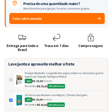
Precisa de uma quantidade maior?
Atendimento para igrejas, livrarias, eventos e grupos.
Falar sobre atacado
Entrega para todo o
Troca em 7 dias
Compra segura
Brasil
Leve junto e aproveite melhor o frete
Enoque Revelado: o segredo dos anjos caídos e a chave para guerra
espiritual | Equipe Teológica Penkal
R$ 29,90
R$ 49,80
-40%
No combo:
R$ 25,42
15% OFF extra
10 Coisas que Roubam sua Alegria | Charles Spurgeon
R$ 19,90
R$ 29,90
-33%
No combo:
R$ 16,92
15% OFF extra