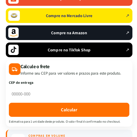
segredo
segredo
dos
dos
Compre no Mercado Livre
↗
anjos
anjos
caídos
caídos
e
e
Compre na Amazon
↗
a
a
chave
chave
para
para
Compre no TikTok Shop
↗
guerra
guerra
espiritual
espiritual
Calcule o frete
|
|
Informe seu CEP para ver valores e prazos para este produto.
Equipe
Equipe
Teológica
Teológica
CEP de entrega
Penkal
Penkal
Calcular
Estimativa para 1 unidade deste produto. O valor final é confirmado no checkout.
COMPRAS EM VOLUME