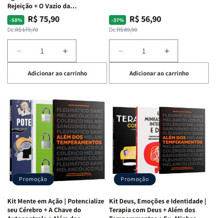
Rejeição + O Vazio da
Insatisfação.
R$ 75,90
R$ 56,90
Preço
Preço
Preço
Preço
-58%
-37%
normal
promocional
normal
promocional
De:
R$ 179,70
De:
R$ 89,90
Diminuir
Aumentar
Diminuir
Aumentar
a
a
a
a
Adicionar ao carrinho
Adicionar ao carrinho
quantidade
quantidade
quantidade
quantidade
de
de
de
de
Kit
Kit
Kit
Kit
Raizes
Raizes
Quarto
Quarto
da
da
de
de
Alma
Alma
Guerra
Guerra
|
|
|
|
O
O
Livro
Livro
Vício
Vício
+
+
de
de
Devocional
Devocional
Agradar
Agradar
Promoção
Promoção
a
a
Todos
Todos
Kit Mente em Ação | Potencialize
Kit Deus, Emoções e Identidade |
+
+
seu Cérebro + A Chave do
Terapia com Deus + Além dos