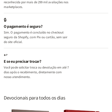
A
A
reconhecida por mais de 299 mil avaliações nos
Mulher
Mulher
marketplaces.
que
que
Edifica
Edifica
🔒
o
o
O pagamento é seguro?
Lar
Lar
Sim. O pagamento é concluído no checkout
seguro da Shopify, com Pix ou cartão, sem sair
do site oficial.
↩
E se eu precisar trocar?
Você pode solicitar troca ou devolução em até 7
dias após o recebimento, diretamente com
nosso atendimento.
Devocionais para todos os dias