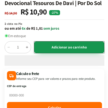
na
Devocional Tesouros De Davi | Por Do Sol
janela
modal
R$ 10,90
Preço
Preço
-27%
R$ 14,90
normal
promocional
à vista no Pix
ou em até
6x
de R$ 1,81
sem juros
Em estoque
Quantidade
Adicionar ao carrinho
Diminuir
Aumentar
a
a
quantidade
quantidade
de
de
Devocional
Devocional
Calcule o frete
Tesouros
Tesouros
Informe seu CEP para ver valores e prazos para este produto.
De
De
Davi
Davi
CEP de entrega
|
|
Por
Por
Do
Do
Sol
Sol
Calcular