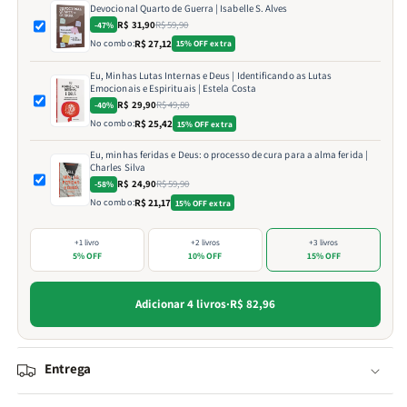
Devocional Quarto de Guerra | Isabelle S. Alves
R$ 31,90
R$ 59,90
-47%
No combo:
R$ 27,12
15% OFF extra
Eu, Minhas Lutas Internas e Deus | Identificando as Lutas
Emocionais e Espirituais | Estela Costa
R$ 29,90
R$ 49,80
-40%
No combo:
R$ 25,42
15% OFF extra
Eu, minhas feridas e Deus: o processo de cura para a alma ferida |
Charles Silva
R$ 24,90
R$ 59,90
-58%
No combo:
R$ 21,17
15% OFF extra
+1 livro
+2 livros
+3 livros
5% OFF
10% OFF
15% OFF
Adicionar 4 livros
·
R$ 82,96
Entrega