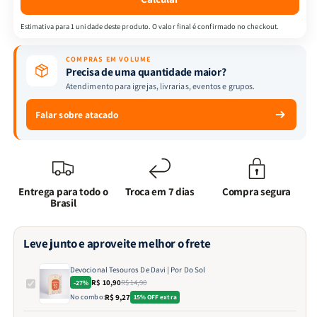
Estimativa para 1 unidade deste produto. O valor final é confirmado no checkout.
COMPRAS EM VOLUME
Precisa de uma quantidade maior?
Atendimento para igrejas, livrarias, eventos e grupos.
Falar sobre atacado
Entrega para todo o
Troca em 7 dias
Compra segura
Brasil
Leve junto e aproveite melhor o frete
Devocional Tesouros De Davi | Por Do Sol
R$ 10,90
R$ 14,90
-27%
No combo:
R$ 9,27
15% OFF extra