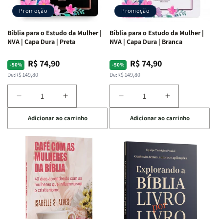
Promoção
Promoção
Bíblia para o Estudo da Mulher |
Bíblia para o Estudo da Mulher |
NVA | Capa Dura | Preta
NVA | Capa Dura | Branca
R$ 74,90
R$ 74,90
Preço
Preço
Preço
Preço
-50%
-50%
normal
promocional
normal
promocional
De:
R$ 149,80
De:
R$ 149,80
Diminuir
Aumentar
Diminuir
Aumentar
a
a
a
a
Adicionar ao carrinho
Adicionar ao carrinho
quantidade
quantidade
quantidade
quantidade
de
de
de
de
Bíblia
Bíblia
Bíblia
Bíblia
para
para
para
para
o
o
o
o
Estudo
Estudo
Estudo
Estudo
da
da
da
da
Mulher
Mulher
Mulher
Mulher
|
|
|
|
NVA
NVA
NVA
NVA