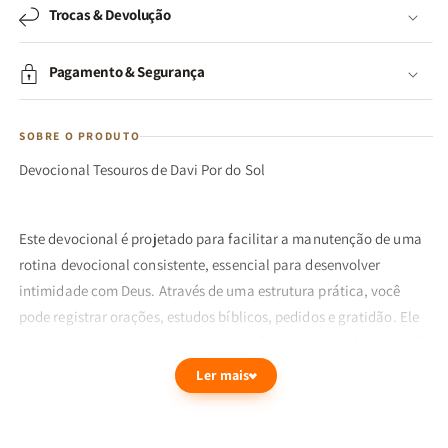
Trocas & Devolução
Pagamento & Segurança
SOBRE O PRODUTO
Devocional Tesouros de Davi Por do Sol
Este devocional é projetado para facilitar a manutenção de uma
rotina devocional consistente, essencial para desenvolver
intimidade com Deus. Através de uma estrutura prática, você
pode registrar orações, estudos bíblicos, pedidos e gratidão. Ele
promove o crescimento espiritual contínuo, permitindo que você
acompanhe a evolução da sua fé e reconheça as bênçãos ao
Ler mais
longo da sua jornada. Não adie mais: seu tempo com Deus
começa agora!