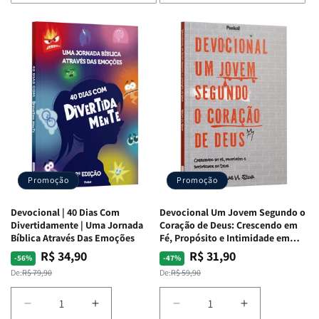
de
de
de
de
Devocional
Devocional
Devocional
Devocional
Quarto
Quarto
Café
Café
de
de
com
com
Guerra
Guerra
Mulheres
Mulheres
|
|
da
da
Isabelle
Isabelle
Bíblia
Bíblia
S.
S.
|
|
Alves
Alves
Equipe
Equipe
Teológica
Teológica
Penkal
Penkal
Promoção
Promoção
Devocional | 40 Dias Com
Devocional Um Jovem Segundo o
Divertidamente | Uma Jornada
Coração de Deus: Crescendo em
Bíblica Através Das Emoções
Fé, Propósito e Intimidade em
Deus
R$ 34,90
R$ 31,90
Preço
Preço
Preço
Preço
-56%
-47%
normal
promocional
normal
promocional
De:
R$ 79,90
De:
R$ 59,90
Diminuir
Aumentar
Diminuir
Aumentar