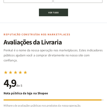
de
de
de
de
Jogo
Jogo
Jogo
Jogo
VER TUDO
Bíblico
Bíblico
da
da
de
de
memória
memória
Cartas
Cartas
|
|
|
|
Arca
Arca
Famílias
Famílias
de
de
REPUTAÇÃO CONSTRUÍDA NOS MARKETPLACES
da
da
Noé
Noé
Avaliações da Livraria
Bíblia
Bíblia
-
-
Penkal é o nome da nossa operação nos marketplaces. Estes indicadores
Penkal
Penkal
públicos ajudam você a comprar diretamente no nosso site com
confiança.
★★★★★
4,9
de 5
Nota pública da loja na Shopee
Milhares de avaliações públicas nos produtos da nossa operação.