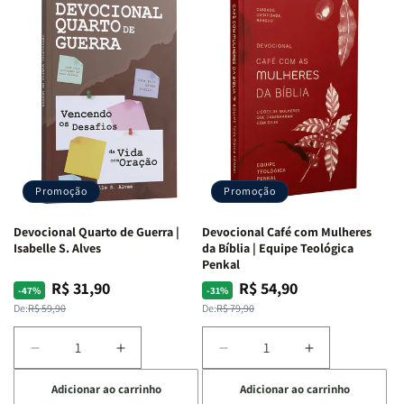
Promoção
Promoção
Devocional Quarto de Guerra |
Devocional Café com Mulheres
Isabelle S. Alves
da Bíblia | Equipe Teológica
Penkal
R$ 31,90
R$ 54,90
Preço
Preço
Preço
Preço
-47%
-31%
normal
promocional
normal
promocional
De:
R$ 59,90
De:
R$ 79,90
Diminuir
Aumentar
Diminuir
Aumentar
a
a
a
a
Adicionar ao carrinho
Adicionar ao carrinho
quantidade
quantidade
quantidade
quantidade