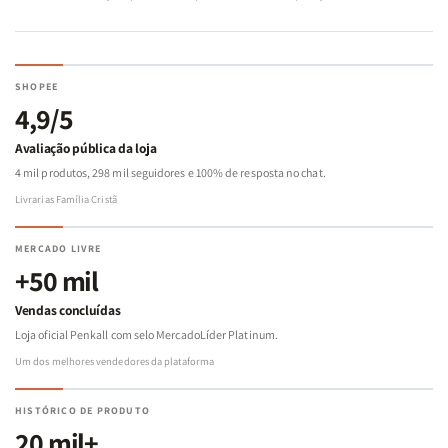
SHOPEE
4,9/5
Avaliação pública da loja
4 mil produtos, 298 mil seguidores e 100% de resposta no chat.
Livrarias Família Cristã
MERCADO LIVRE
+50 mil
Vendas concluídas
Loja oficial Penkall com selo MercadoLíder Platinum.
Um dos melhores vendedores da plataforma
HISTÓRICO DE PRODUTO
20 mil+