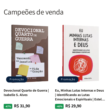
Campeões de venda
Promoção
Promoção
Devocional Quarto de Guerra |
Eu, Minhas Lutas Internas e Deus
Isabelle S. Alves
| Identificando as Lutas
Emocionais e Espirituais | Estela
Costa
R$ 31,90
R$ 29,90
Preço
Preço
Preço
Preço
-47%
-40%