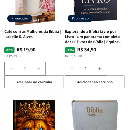
|
|
|
|
Capa
Capa
Capa
Capa
Dura
Dura
Dura
Dura
Promoção
Promoção
|
|
|
|
Preta
Preta
Branca
Branca
Café com as Mulheres da Bíblia |
Explorando a Bíblia Livro por
Isabelle S. Alves
Livro - um panorama completo
dos 66 livros da Bíblia | Equipe
teológica Penkal
R$ 19,90
R$ 34,90
Preço
Preço
Preço
Preço
-50%
-42%
normal
promocional
normal
promocional
De:
R$ 39,80
De:
R$ 59,80
Diminuir
Aumentar
Diminuir
Aumentar
a
a
a
a
Adicionar ao carrinho
Adicionar ao carrinho
quantidade
quantidade
quantidade
quantidade
de
de
de
de
Café
Café
Explorando
Explorando
com
com
a
a
as
as
Bíblia
Bíblia
Mulheres
Mulheres
Livro
Livro
da
da
por
por
Bíblia
Bíblia
Livro
Livro