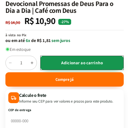
na
Devocional Promessas de Deus Para o
janela
Dia a Dia | Café com Deus
modal
R$ 10,90
Preço
Preço
-27%
R$ 14,90
normal
promocional
à vista no Pix
ou em até
6x
de R$ 1,81
sem juros
Em estoque
Quantidade
Adicionar ao carrinho
Diminuir
Aumentar
a
a
quantidade
quantidade
Compre já
de
de
Devocional
Devocional
Calcule o frete
Promessas
Promessas
de
de
Informe seu CEP para ver valores e prazos para este produto.
Deus
Deus
CEP de entrega
Para
Para
o
o
Dia
Dia