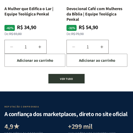
ferida
ferida
A Mulher que Edifica o Lar |
Devocional Café com Mulheres
|
|
Equipe Teológica Penkal
da Bíblia | Equipe Teológica
Charles
Charles
Penkal
Silva
Silva
R$ 34,90
R$ 54,90
Preço
Preço
Preço
Preço
-42%
-31%
normal
promocional
normal
promocional
De:
R$ 59,80
De:
R$ 79,90
Diminuir
Aumentar
Diminuir
Aumentar
a
a
a
a
Adicionar ao carrinho
Adicionar ao carrinho
quantidade
quantidade
quantidade
quantidade
de
de
de
de
A
A
Devocional
Devocional
VER TUDO
Mulher
Mulher
Café
Café
que
que
com
com
Edifica
Edifica
Mulheres
Mulheres
o
o
da
da
Lar
Lar
Bíblia
Bíblia
REPUTAÇÃO COMPROVADA
|
|
|
|
A confiança dos marketplaces, direto no site oficial
Equipe
Equipe
Equipe
Equipe
Teológica
Teológica
Teológica
Teológica
4,9★
+299 mil
Penkal
Penkal
Penkal
Penkal