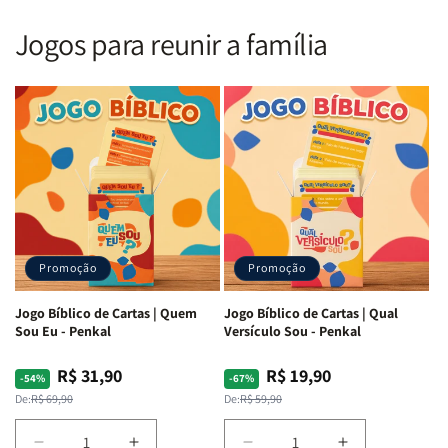
Nova
Nova
|
|
Versão
Versão
PPM
PPM
Jogos para reunir a família
Almeida
Almeida
|
|
|
|
ARC
ARC
Letra
Letra
|
|
Média
Média
Full
Full
&amp;
&amp;
Color
Color
Full
Full
|
|
Color
Color
Capa
Capa
|
|
Dura
Dura
Brochura
Brochura
c/
c/
|
|
Harpa
Harpa
Rei
Rei
|
|
Promoção
Promoção
Leão
Leão
-
-
Cruz
Cruz
Jogo Bíblico de Cartas | Quem
Jogo Bíblico de Cartas | Qual
Laranja
Laranja
Sou Eu - Penkal
Versículo Sou - Penkal
R$ 31,90
R$ 19,90
Preço
Preço
Preço
Preço
-54%
-67%
normal
promocional
normal
promocional
De:
R$ 69,90
De:
R$ 59,90