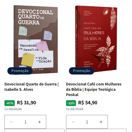
Promoção
Promoção
Devocional Quarto de Guerra |
Devocional Café com Mulheres
Isabelle S. Alves
da Bíblia | Equipe Teológica
Penkal
R$ 31,90
R$ 54,90
Preço
Preço
Preço
Preço
-47%
-31%
normal
promocional
normal
promocional
De:
R$ 59,90
De:
R$ 79,90
Diminuir
Aumentar
Diminuir
Aumentar
a
a
a
a