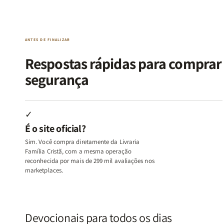
da
da
de
de
Alma
Alma
Guerra
Guerra
|
|
|
|
O
O
Livro
Livro
ANTES DE FINALIZAR
Vício
Vício
+
+
de
de
Devocional
Devocion
Respostas rápidas para compra
Agradar
Agradar
segurança
a
a
Todos
Todos
+
+
Raiz
Raiz
✓
da
da
É o site oficial?
Rejeição
Rejeição
+
+
Sim. Você compra diretamente da Livraria
O
O
Família Cristã, com a mesma operação
Vazio
Vazio
reconhecida por mais de 299 mil avaliações nos
marketplaces.
da
da
Insatisfação.
Insatisfação.
Devocionais para todos os dias