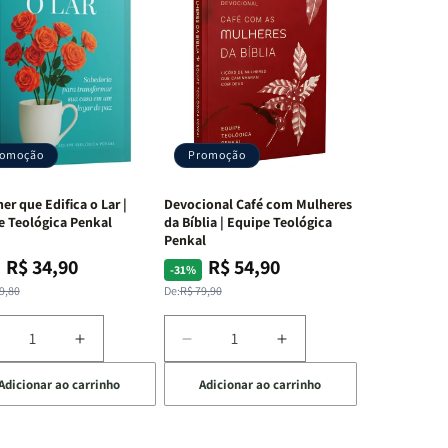
romoção
Promoção
er que Edifica o Lar |
Devocional Café com Mulheres
e Teológica Penkal
da Bíblia | Equipe Teológica
Penkal
R$ 34,90
R$ 54,90
ço
ço
Preço
Preço
-31%
mal
mocional
normal
promocional
9,80
De:
R$ 79,90
iminuir
Aumentar
Diminuir
Aumentar
a
a
a
Adicionar ao carrinho
Adicionar ao carrinho
uantidade
quantidade
quantidade
quantidade
e
de
de
de
A
Devocional
Devocional