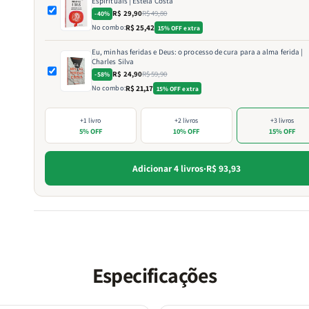
Espirituais | Estela Costa
R$ 29,90
R$ 49,80
-40%
No combo:
R$ 25,42
15% OFF extra
Eu, minhas feridas e Deus: o processo de cura para a alma ferida |
Charles Silva
R$ 24,90
R$ 59,90
-58%
No combo:
R$ 21,17
15% OFF extra
+1 livro
+2 livros
+3 livros
5% OFF
10% OFF
15% OFF
Adicionar 4 livros
·
R$ 93,93
Especificações