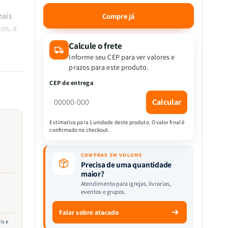
a
a
quantidade
quantidade
mais
Compre já
de
de
os, a
Cristo
Cristo
Em
Em
Calcule o frete
Vós
Vós
Informe seu CEP para ver valores e
|
|
prazos para este produto.
Erick
Erick
aior
CEP de entrega
B.
B.
tinado
Johnson
Johnson
Calcular
vida,
Estimativa para 1 unidade deste produto. O valor final é
io do
confirmado no checkout.
COMPRAS EM VOLUME
Precisa de uma quantidade
maior?
Atendimento para igrejas, livrarias,
eventos e grupos.
Falar sobre atacado
is e