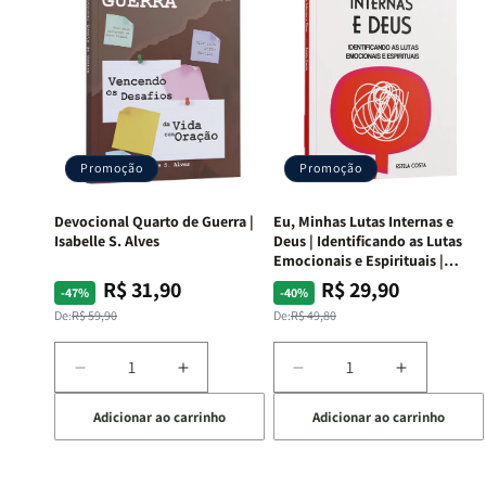
Promoção
Promoção
Devocional Quarto de Guerra |
Eu, Minhas Lutas Internas e
Isabelle S. Alves
Deus | Identificando as Lutas
Emocionais e Espirituais |
Estela Costa
R$ 31,90
R$ 29,90
Preço
Preço
Preço
Preço
-47%
-40%
normal
promocional
normal
promocional
De:
R$ 59,90
De:
R$ 49,80
Diminuir
Aumentar
Diminuir
Aumentar
a
a
a
a
Adicionar ao carrinho
Adicionar ao carrinho
quantidade
quantidade
quantidade
quantida
de
de
de
de
Devocional
Devocional
Eu,
Eu,