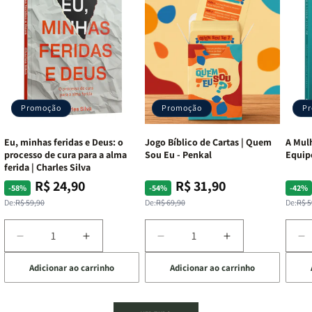
Promoção
Promoção
P
Eu, minhas feridas e Deus: o
Jogo Bíblico de Cartas | Quem
A Mulh
processo de cura para a alma
Sou Eu - Penkal
Equip
ferida | Charles Silva
R$ 24,90
R$ 31,90
Preço
Preço
Preço
Preço
Pre
Pre
-58%
-54%
-42%
normal
promocional
normal
promocional
nor
pro
De:
R$ 59,90
De:
R$ 69,90
De:
R$ 5
Diminuir
Aumentar
Diminuir
Aumentar
D
a
a
a
a
a
Adicionar ao carrinho
Adicionar ao carrinho
de
quantidade
quantidade
quantidade
quantidade
q
de
de
de
de
d
Eu,
Eu,
Jogo
Jogo
A