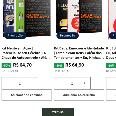
Promoção
Promoção
P
Kit Mente em Ação |
Kit Deus, Emoções e Identidade
Kit Ed
Potencialize seu Cérebro + A
| Terapia com Deus + Além dos
Eu, Mi
Chave do Autocontrole + Além
Temperamentos + Eu, Minhas
Deus +
dos Temperamentos
Feridas e Deus
Lar
R$ 64,70
R$ 64,90
Preço
Preço
Preço
Preço
Pre
Pre
-50%
-50%
-50%
normal
promocional
normal
promocional
nor
pro
De:
R$ 129,40
De:
R$ 129,80
De:
R$ 9
Diminuir
Aumentar
Diminuir
Aumentar
D
a
a
a
a
a
Adicionar ao carrinho
Adicionar ao carrinho
de
quantidade
quantidade
quantidade
quantidade
q
de
de
de
de
d
Kit
Kit
Kit
Kit
Ki
Mente
Mente
Deus,
Deus,
E
VER TUDO