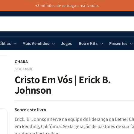
+8 milhões de entregas realizadas
íblias
Mais Vendidos
Jogos
Box e Kits
Presentes
CHARA
SKU:
11088
Cristo Em Vós | Erick B.
Johnson
Sobre este livro
Erick. B. Johnson serve na equipe de liderança da Bethel C
em Redding, Califórnia. Sexta geração de pastores de sua f
e autor de best-sellers.