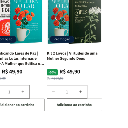
romoção
Promoção
ificando Lares de Paz |
Kit 2 Livros | Virtudes de uma
nhas Lutas Internas e
Mulher Segundo Deus
 A Mulher que Edifica o
R$ 49,90
R$ 49,90
ço
ço
Preço
Preço
-50%
mal
mocional
normal
promocional
9,80
De:
R$ 99,80
iminuir
Aumentar
Diminuir
Aumentar
a
a
a
Adicionar ao carrinho
Adicionar ao carrinho
uantidade
quantidade
quantidade
quantidade
e
de
de
de
t
Kit
Kit
Kit
dificando
Edificando
2
2