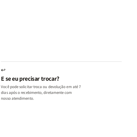
ares
Lares
Livros
Livros
e
de
|
|
az
Paz
Virtudes
Virtudes
|
de
de
u,
Eu,
uma
uma
inhas
Minhas
Mulher
Mulher
utas
Lutas
Segundo
Segundo
ternas
Internas
Deus
Deus
e
eus
Deus
s
+
↩
A
E se eu precisar trocar?
ulher
Mulher
ue
que
Você pode solicitar troca ou devolução em até 7
ifica
Edifica
dias após o recebimento, diretamente com
o
nosso atendimento.
ar
Lar