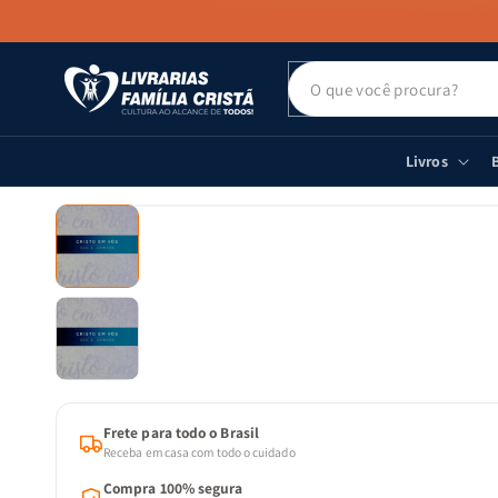
PULAR PARA
O CONTEÚDO
Livros
B
PULAR PARA
AS
INFORMAÇÕES
DO PRODUTO
Frete para todo o Brasil
Receba em casa com todo o cuidado
Compra 100% segura