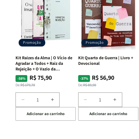
Promoção
Promoção
Kit Raizes da Alma | O Vício de
Kit Quarto de Guerra | Livro +
Agradar a Todos + Raiz da
Devocional
Rejeição + O Vazio da
Insatisfação.
R$ 75,90
R$ 56,90
Preço
Preço
Preço
Preço
-58%
-37%
normal
promocional
normal
promocional
De:
R$ 179,70
De:
R$ 89,90
Diminuir
Aumentar
Diminuir
Aumentar
a
a
a
a
Adicionar ao carrinho
Adicionar ao carrinho
quantidade
quantidade
quantidade
quantida
de
de
de
de
Kit
Kit
Kit
Kit
Raizes
Raizes
Quarto
Quarto