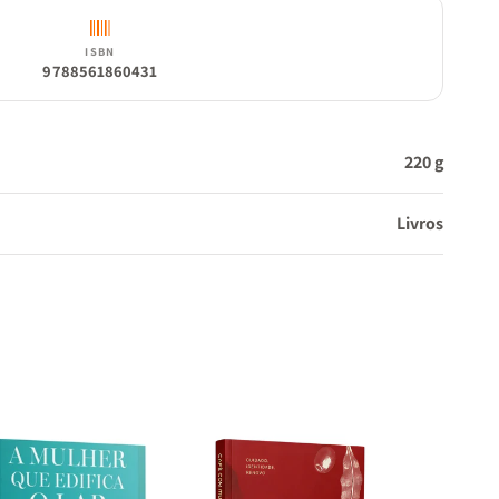
ISBN
9788561860431
220 g
Livros