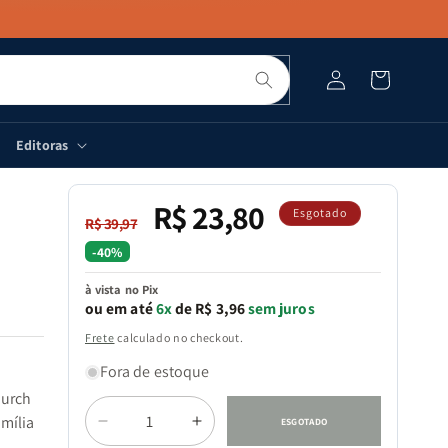
Pesquisar
Fazer
Carrinho
login
Editoras
R$ 23,80
Preço
Preço
Esgotado
R$ 39,97
normal
promocional
-40%
à vista no Pix
ou em até
6x
de R$ 3,96
sem juros
Frete
calculado no checkout.
Fora de estoque
hurch
Quantidade
amília
ESGOTADO
Diminuir
Aumentar