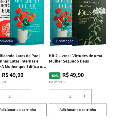
romoção
Promoção
ificando Lares de Paz |
Kit 2 Livros | Virtudes de uma
nhas Lutas Internas e
Mulher Segundo Deus
 A Mulher que Edifica o
R$ 49,90
R$ 49,90
ço
ço
Preço
Preço
-50%
mal
mocional
normal
promocional
9,80
De:
R$ 99,80
iminuir
Aumentar
Diminuir
Aumentar
a
a
a
Adicionar ao carrinho
Adicionar ao carrinho
uantidade
quantidade
quantidade
quantidade
e
de
de
de
t
Kit
Kit
Kit
dificando
Edificando
2
2