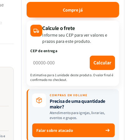
a
a
ue
quantidade
quantidade
Compre já
de
de
Como
Como
la
Amar
Amar
Calcule o frete
os
os
Informe seu CEP para ver valores e
ui e
Outros
Outros
prazos para este produto.
|
|
CEP de entrega
Tomasz
Tomasz
obre o
Kruczek
Kruczek
scrição
Calcular
Estimativa para 1 unidade deste produto. O valor final é
, são
confirmado no checkout.
or
COMPRAS EM VOLUME
Precisa de uma quantidade
.
maior?
Atendimento para igrejas, livrarias,
eventos e grupos.
Falar sobre atacado
is e