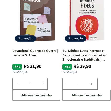
Promoção
Promoção
Devocional Quarto de Guerra |
Eu, Minhas Lutas Internas e
Isabelle S. Alves
Deus | Identificando as Lutas
Emocionais e Espirituais |
Estela Costa
R$ 31,90
R$ 29,90
Preço
Preço
Preço
Preço
-47%
-40%
normal
promocional
normal
promocional
De:
R$ 59,90
De:
R$ 49,80
Diminuir
Aumentar
Diminuir
Aumentar
a
a
a
a
Adicionar ao carrinho
Adicionar ao carrinho
quantidade
quantidade
quantidade
quantida
de
de
de
de
Devocional
Devocional
Eu,
Eu,