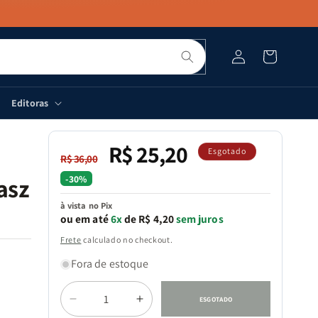
Pesquisar
Fazer
Carrinho
login
Editoras
R$ 25,20
Preço
Preço
Esgotado
R$ 36,00
normal
promocional
-30%
asz
à vista no Pix
ou em até
6x
de R$ 4,20
sem juros
Frete
calculado no checkout.
Fora de estoque
Quantidade
ESGOTADO
Diminuir
Aumentar