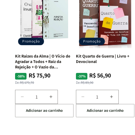
Promoção
Promoção
Kit Raizes da Alma | O Vício de
Kit Quarto de Guerra | Livro +
Agradar a Todos + Raiz da
Devocional
Rejeição + O Vazio da
Insatisfação.
R$ 75,90
R$ 56,90
Preço
Preço
Preço
Preço
-58%
-37%
normal
promocional
normal
promocional
De:
R$ 179,70
De:
R$ 89,90
Diminuir
Aumentar
Diminuir
Aumentar
a
a
a
a
Adicionar ao carrinho
Adicionar ao carrinho
quantidade
quantidade
quantidade
quantida
de
de
de
de
Kit
Kit
Kit
Kit
Raizes
Raizes
Quarto
Quarto