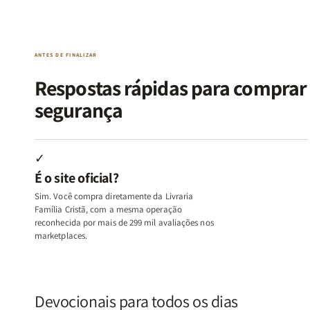
da
da
de
de
Alma
Alma
Guerra
Guerra
|
|
|
|
O
O
Livro
Livro
ANTES DE FINALIZAR
Vício
Vício
+
+
de
de
Devocional
Devocion
Respostas rápidas para compra
Agradar
Agradar
segurança
a
a
Todos
Todos
+
+
Raiz
Raiz
✓
da
da
É o site oficial?
Rejeição
Rejeição
+
+
Sim. Você compra diretamente da Livraria
O
O
Família Cristã, com a mesma operação
Vazio
Vazio
reconhecida por mais de 299 mil avaliações nos
marketplaces.
da
da
Insatisfação.
Insatisfação.
Devocionais para todos os dias