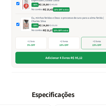
Espirituais | Estela Costa
R$ 29,90
R$ 49,80
-40%
No combo:
R$ 25,42
15% OFF extra
Eu, minhas feridas e Deus: o processo de cura para a alma ferida |
Charles Silva
R$ 24,90
R$ 59,90
-58%
No combo:
R$ 21,17
15% OFF extra
+1 livro
+2 livros
+3 livros
5% OFF
10% OFF
15% OFF
Adicionar 4 livros
·
R$ 95,12
Especificações