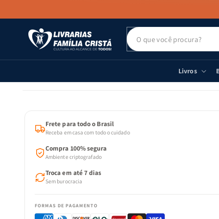
PULAR PARA
O CONTEÚDO
Livros
B
PULAR PARA
AS
INFORMAÇÕES
DO PRODUTO
Frete para todo o Brasil
Receba em casa com todo o cuidado
Compra 100% segura
Ambiente criptografado
Troca em até 7 dias
Sem burocracia
FORMAS DE PAGAMENTO