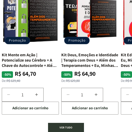
Promoção
Promoção
P
Kit Mente em Ação |
Kit Deus, Emoções e Identidade
Kit Ed
Potencialize seu Cérebro + A
| Terapia com Deus + Além dos
Eu, Mi
Chave do Autocontrole + Além
Temperamentos + Eu, Minhas
Deus +
dos Temperamentos
Feridas e Deus
Lar
R$ 64,70
R$ 64,90
Preço
Preço
Preço
Preço
Pre
Pre
-50%
-50%
-50%
normal
promocional
normal
promocional
nor
pro
De:
R$ 129,40
De:
R$ 129,80
De:
R$ 9
Diminuir
Aumentar
Diminuir
Aumentar
D
a
a
a
a
a
Adicionar ao carrinho
Adicionar ao carrinho
de
quantidade
quantidade
quantidade
quantidade
q
de
de
de
de
d
Kit
Kit
Kit
Kit
Ki
Mente
Mente
Deus,
Deus,
E
VER TUDO