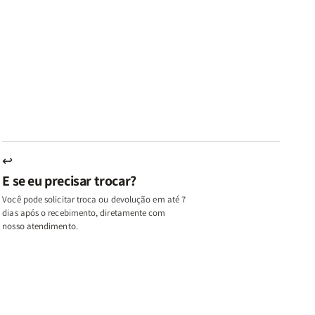
ares
Lares
Livros
Livros
e
de
|
|
az
Paz
Virtudes
Virtudes
|
de
de
u,
Eu,
uma
uma
inhas
Minhas
Mulher
Mulher
utas
Lutas
Segundo
Segundo
ternas
Internas
Deus
Deus
e
eus
Deus
s
+
↩
A
E se eu precisar trocar?
ulher
Mulher
ue
que
Você pode solicitar troca ou devolução em até 7
ifica
Edifica
dias após o recebimento, diretamente com
o
nosso atendimento.
ar
Lar