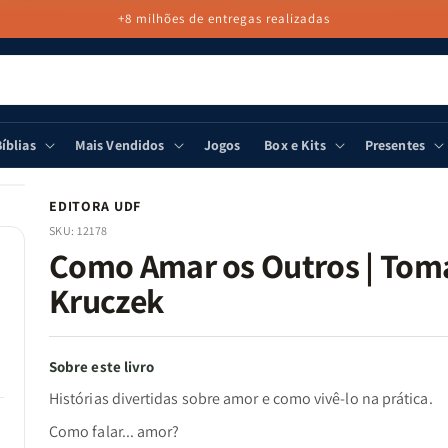
+8 milhões de entregas realizadas
íblias
Mais Vendidos
Jogos
Box e Kits
Presentes
EDITORA UDF
SKU:
12178
Como Amar os Outros | Tom
Kruczek
Sobre este livro
Histórias divertidas sobre amor e como vivê-lo na prática.
Como falar... amor?