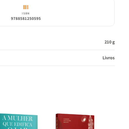
ISBN
9788581250595
210 g
Livros