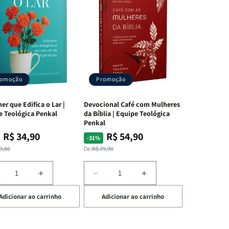
romoção
Promoção
er que Edifica o Lar |
Devocional Café com Mulheres
e Teológica Penkal
da Bíblia | Equipe Teológica
Penkal
R$ 34,90
R$ 54,90
ço
ço
Preço
Preço
-31%
mal
mocional
normal
promocional
9,80
De:
R$ 79,90
iminuir
Aumentar
Diminuir
Aumentar
a
a
a
Adicionar ao carrinho
Adicionar ao carrinho
uantidade
quantidade
quantidade
quantidade
e
de
de
de
A
Devocional
Devocional