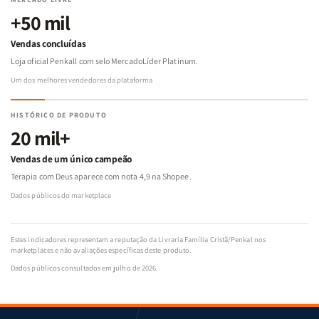
+50 mil
Vendas concluídas
Loja oficial Penkall com selo MercadoLíder Platinum.
Um dos melhores vendedores da plataforma
HISTÓRICO DE PRODUTO
20 mil+
Vendas de um único campeão
Terapia com Deus aparece com nota 4,9 na Shopee.
Dados públicos do marketplace
Estes indicadores representam a reputação da Livraria Família Cristã/Penkal nos
marketplaces e não avaliações específicas deste produto.
Dados públicos consultados em julho de 2026.