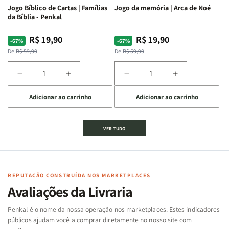
Jogo Bíblico de Cartas | Famílias
Jogo da memória | Arca de Noé
da Bíblia - Penkal
R$ 19,90
R$ 19,90
Preço
Preço
Preço
Preço
-67%
-67%
normal
promocional
normal
promocional
De:
R$ 59,90
De:
R$ 59,90
Diminuir
Aumentar
Diminuir
Aumentar
a
a
a
a
Adicionar ao carrinho
Adicionar ao carrinho
quantidade
quantidade
quantidade
quantidade
de
de
de
de
Jogo
Jogo
Jogo
Jogo
VER TUDO
Bíblico
Bíblico
da
da
de
de
memória
memória
Cartas
Cartas
|
|
|
|
Arca
Arca
Famílias
Famílias
de
de
REPUTAÇÃO CONSTRUÍDA NOS MARKETPLACES
da
da
Noé
Noé
Avaliações da Livraria
Bíblia
Bíblia
-
-
Penkal é o nome da nossa operação nos marketplaces. Estes indicadores
Penkal
Penkal
públicos ajudam você a comprar diretamente no nosso site com