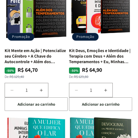
Alma
Alma
Guerra
Guerra
|
|
|
|
O
O
Livro
Livro
Vício
Vício
+
+
de
de
Devocional
Devocional
Agradar
Agradar
Promoção
Promoção
a
a
Todos
Todos
Kit Mente em Ação | Potencialize
Kit Deus, Emoções e Identidade |
+
+
seu Cérebro + A Chave do
Terapia com Deus + Além dos
Raiz
Raiz
Autocontrole + Além dos
Temperamentos + Eu, Minhas
Temperamentos
Feridas e Deus
da
da
R$ 64,70
R$ 64,90
Preço
Preço
Preço
Preço
-50%
-50%
Rejeição
Rejeição
normal
promocional
normal
promocional
De:
R$ 129,40
De:
R$ 129,80
+
+
O
O
Diminuir
Aumentar
Diminuir
Aumentar
Vazio
Vazio
a
a
a
a
da
da
Adicionar ao carrinho
Adicionar ao carrinho
quantidade
quantidade
quantidade
quantidade
Insatisfação.
Insatisfação.
de
de
de
de
Kit
Kit
Kit
Kit
Mente
Mente
Deus,
Deus,
em
em
Emoções
Emoções