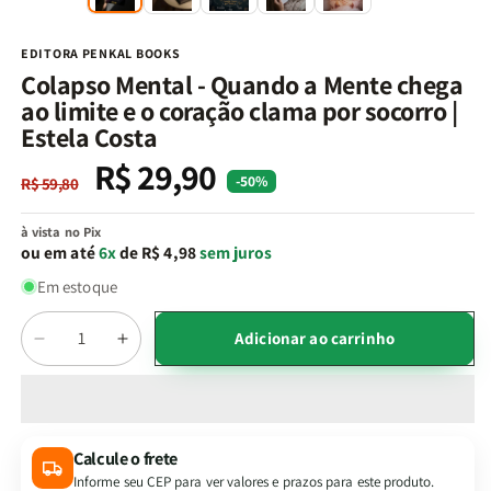
na
n
janela
j
modal
m
EDITORA PENKAL BOOKS
Colapso Mental - Quando a Mente chega
ao limite e o coração clama por socorro |
Estela Costa
R$ 29,90
Preço
Preço
-50%
R$ 59,80
normal
promocional
à vista no Pix
ou em até
6x
de R$ 4,98
sem juros
Em estoque
Quantidade
Adicionar ao carrinho
Diminuir
Aumentar
a
a
quantidade
quantidade
de
de
Colapso
Colapso
Calcule o frete
Mental
Mental
Informe seu CEP para ver valores e prazos para este produto.
-
-