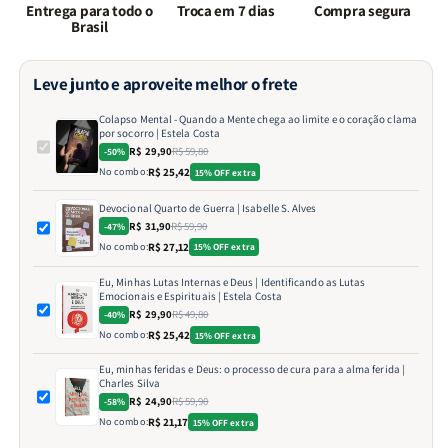
Entrega para todo o
Troca em 7 dias
Compra segura
Brasil
Leve junto e aproveite melhor o frete
Colapso Mental - Quando a Mente chega ao limite e o coração clama
por socorro | Estela Costa
R$ 29,90
R$ 59,80
-50%
No combo:
R$ 25,42
15% OFF extra
Devocional Quarto de Guerra | Isabelle S. Alves
R$ 31,90
R$ 59,90
-47%
No combo:
R$ 27,12
15% OFF extra
Eu, Minhas Lutas Internas e Deus | Identificando as Lutas
Emocionais e Espirituais | Estela Costa
R$ 29,90
R$ 49,80
-40%
No combo:
R$ 25,42
15% OFF extra
Eu, minhas feridas e Deus: o processo de cura para a alma ferida |
Charles Silva
R$ 24,90
R$ 59,90
-58%
No combo:
R$ 21,17
15% OFF extra