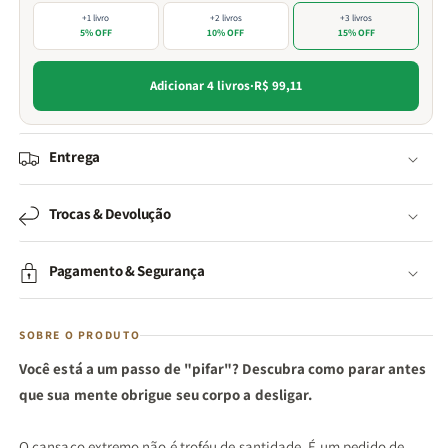
+1 livro
+2 livros
+3 livros
5% OFF
10% OFF
15% OFF
Adicionar 4 livros
·
R$ 99,11
Entrega
Trocas & Devolução
Pagamento & Segurança
SOBRE O PRODUTO
Você está a um passo de "pifar"? Descubra como parar antes
que sua mente obrigue seu corpo a desligar.
O cansaço extremo não é troféu de santidade. É um pedido de