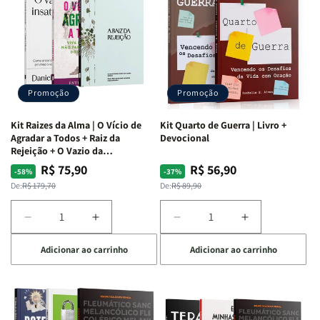
Promoção
Promoção
Kit Raizes da Alma | O Vício de
Kit Quarto de Guerra | Livro +
Agradar a Todos + Raiz da
Devocional
Rejeição + O Vazio da
Insatisfação.
R$ 75,90
R$ 56,90
Preço
Preço
Preço
Preço
-58%
-37%
normal
promocional
normal
promocional
De:
R$ 179,70
De:
R$ 89,90
Diminuir
Aumentar
Diminuir
Aumentar
a
a
a
a
Adicionar ao carrinho
Adicionar ao carrinho
quantidade
quantidade
quantidade
quantidade
de
de
de
de
Kit
Kit
Kit
Kit
Raizes
Raizes
Quarto
Quarto
da
da
de
de