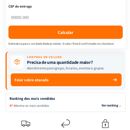
Quando
Quando
CEP de entrega
a
a
Mente
Mente
chega
chega
ao
ao
Calcular
limite
limite
e
e
Estimativa para 1 unidade deste produto. O valor final é confirmado no checkout.
o
o
coração
coração
COMPRAS EM VOLUME
clama
clama
Precisa de uma quantidade maior?
por
por
Atendimento para igrejas, livrarias, eventos e grupos.
socorro
socorro
|
|
Falar sobre atacado
Estela
Estela
Costa
Costa
Ranking dos mais vendidos
Ver ranking
→
Nº 40
entre os mais vendidos