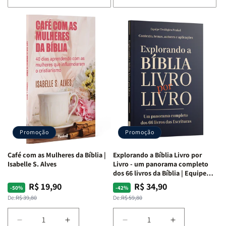
de
de
de
de
Bíblia
Bíblia
Bíblia
Bíblia
para
para
para
para
o
o
o
o
Estudo
Estudo
Estudo
Estudo
da
da
da
da
Mulher
Mulher
Mulher
Mulher
|
|
|
|
NVA
NVA
NVA
NVA
|
|
|
|
Capa
Capa
Capa
Capa
Dura
Dura
Dura
Dura
Promoção
Promoção
|
|
|
|
Preta
Preta
Branca
Branca
Café com as Mulheres da Bíblia |
Explorando a Bíblia Livro por
Isabelle S. Alves
Livro - um panorama completo
dos 66 livros da Bíblia | Equipe
teológica Penkal
R$ 19,90
R$ 34,90
Preço
Preço
Preço
Preço
-50%
-42%
normal
promocional
normal
promocional
De:
R$ 39,80
De:
R$ 59,80
Diminuir
Aumentar
Diminuir
Aumentar