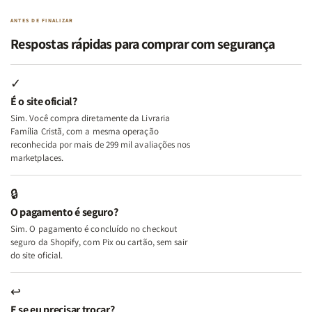
Paz
Paz
Virtudes
Virtudes
|
|
de
de
ANTES DE FINALIZAR
Eu,
Eu,
uma
uma
Respostas rápidas para comprar com segurança
Minhas
Minhas
Mulher
Mulher
Lutas
Lutas
Segundo
Segundo
Internas
Internas
Deus
Deus
✓
e
e
É o site oficial?
Deus
Deus
Sim. Você compra diretamente da Livraria
+
+
Família Cristã, com a mesma operação
A
A
reconhecida por mais de 299 mil avaliações nos
Mulher
Mulher
marketplaces.
que
que
Edifica
Edifica
🔒
o
o
O pagamento é seguro?
Lar
Lar
Sim. O pagamento é concluído no checkout
seguro da Shopify, com Pix ou cartão, sem sair
do site oficial.
↩
E se eu precisar trocar?