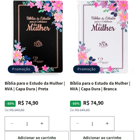
Deus
Deus
Penkal
Penkal
|
|
Adriel
Adriel
Ribeiro
Ribeiro
Promoção
Promoção
Bíblia para o Estudo da Mulher |
Bíblia para o Estudo da Mulher |
NVA | Capa Dura | Preta
NVA | Capa Dura | Branca
R$ 74,90
R$ 74,90
Preço
Preço
Preço
Preço
-50%
-50%
normal
promocional
normal
promocional
De:
R$ 149,80
De:
R$ 149,80
Diminuir
Aumentar
Diminuir
Aumentar
a
a
a
a
Adicionar ao carrinho
Adicionar ao carrinho
quantidade
quantidade
quantidade
quantidade