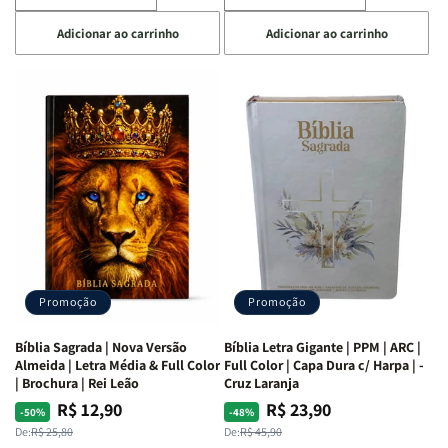
a
a
a
a
Adicionar ao carrinho
Adicionar ao carrinho
quantidade
quantidade
quantidade
quantidade
de
de
de
de
Café
Café
Explorando
Explorando
com
com
a
a
as
as
Bíblia
Bíblia
Mulheres
Mulheres
Livro
Livro
da
da
por
por
Bíblia
Bíblia
Livro
Livro
|
|
-
-
Isabelle
Isabelle
um
um
S.
S.
panorama
panorama
Alves
Alves
completo
completo
dos
dos
Promoção
Promoção
66
66
livros
livros
Bíblia Sagrada | Nova Versão
Bíblia Letra Gigante | PPM | ARC |
da
da
Almeida | Letra Média & Full Color
Full Color | Capa Dura c/ Harpa | -
Bíblia
Bíblia
| Brochura | Rei Leão
Cruz Laranja
|
|
R$ 12,90
R$ 23,90
Preço
Preço
Preço
Preço
-50%
-48%
Equipe
Equipe
normal
promocional
normal
promocional
De:
R$ 25,80
De:
R$ 45,90
teológica
teológica