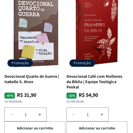
Promoção
Promoção
Devocional Quarto de Guerra |
Devocional Café com Mulheres
Isabelle S. Alves
da Bíblia | Equipe Teológica
Penkal
R$ 31,90
R$ 54,90
Preço
Preço
Preço
Preço
-47%
-31%
normal
promocional
normal
promocional
De:
R$ 59,90
De:
R$ 79,90
Diminuir
Aumentar
Diminuir
Aumentar
a
a
a
a
Adicionar ao carrinho
Adicionar ao carrinho
quantidade
quantidade
quantidade
quantidade