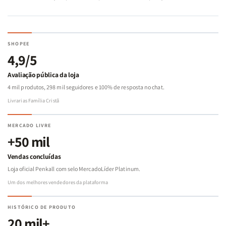
SHOPEE
4,9/5
Avaliação pública da loja
4 mil produtos, 298 mil seguidores e 100% de resposta no chat.
Livrarias Família Cristã
MERCADO LIVRE
+50 mil
Vendas concluídas
Loja oficial Penkall com selo MercadoLíder Platinum.
Um dos melhores vendedores da plataforma
HISTÓRICO DE PRODUTO
20 mil+