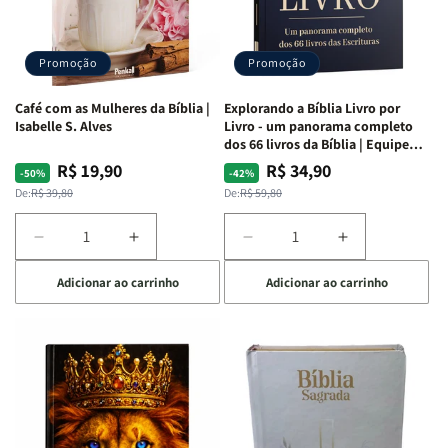
|
|
|
|
Capa
Capa
Capa
Capa
Dura
Dura
Dura
Dura
Promoção
Promoção
|
|
|
|
Preta
Preta
Branca
Branca
Café com as Mulheres da Bíblia |
Explorando a Bíblia Livro por
Isabelle S. Alves
Livro - um panorama completo
dos 66 livros da Bíblia | Equipe
teológica Penkal
R$ 19,90
R$ 34,90
Preço
Preço
Preço
Preço
-50%
-42%
normal
promocional
normal
promocional
De:
R$ 39,80
De:
R$ 59,80
Diminuir
Aumentar
Diminuir
Aumentar
a
a
a
a
Adicionar ao carrinho
Adicionar ao carrinho
quantidade
quantidade
quantidade
quantidade
de
de
de
de
Café
Café
Explorando
Explorando
com
com
a
a
as
as
Bíblia
Bíblia
Mulheres
Mulheres
Livro
Livro
da
da
por
por
Bíblia
Bíblia
Livro
Livro