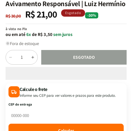
na
Avivamento Responsável | Luiz Hermínio
janela
modal
R$ 21,00
Preço
Preço
Esgotado
-30%
R$ 30,00
normal
promocional
à vista no Pix
ou em até
6x
de R$ 3,50
sem juros
Fora de estoque
Quantidade
ESGOTADO
Diminuir
Aumentar
a
a
quantidade
quantidade
de
de
Avivamento
Avivamento
Calcule o frete
Responsável
Responsável
Informe seu CEP para ver valores e prazos para este produto.
|
|
Luiz
Luiz
CEP de entrega
Hermínio
Hermínio
Calcular