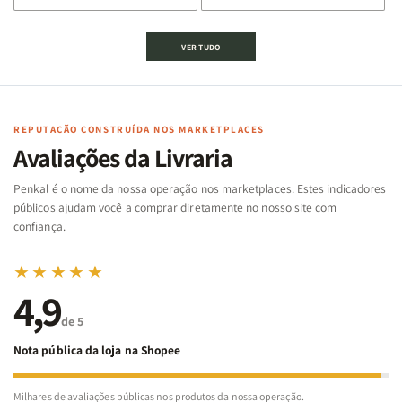
de
de
de
de
Jogo
Jogo
Jogo
Jogo
VER TUDO
Bíblico
Bíblico
da
da
de
de
memória
memória
Cartas
Cartas
|
|
|
|
Arca
Arca
Famílias
Famílias
de
de
REPUTAÇÃO CONSTRUÍDA NOS MARKETPLACES
da
da
Noé
Noé
Avaliações da Livraria
Bíblia
Bíblia
-
-
Penkal é o nome da nossa operação nos marketplaces. Estes indicadores
Penkal
Penkal
públicos ajudam você a comprar diretamente no nosso site com
confiança.
★★★★★
4,9
de 5
Nota pública da loja na Shopee
Milhares de avaliações públicas nos produtos da nossa operação.