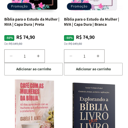
Promoção
Promoção
Bíblia para o Estudo da Mulher |
Bíblia para o Estudo da Mulher |
NVA | Capa Dura | Preta
NVA | Capa Dura | Branca
R$ 74,90
R$ 74,90
Preço
Preço
Preço
Preço
-50%
-50%
normal
promocional
normal
promocional
De:
R$ 149,80
De:
R$ 149,80
Diminuir
Aumentar
Diminuir
Aumentar
a
a
a
a
Adicionar ao carrinho
Adicionar ao carrinho
quantidade
quantidade
quantidade
quantidade
de
de
de
de
Bíblia
Bíblia
Bíblia
Bíblia
para
para
para
para
o
o
o
o
Estudo
Estudo
Estudo
Estudo
da
da
da
da
Mulher
Mulher
Mulher
Mulher
|
|
|
|
NVA
NVA
NVA
NVA