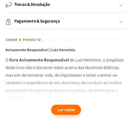
Trocas & Devolução
Pagamento & Segurança
SOBRE O PRODUTO
Avivamento Responsável | Luiz Hermínio
O
livro Avivamento Responsável
de Luiz Hermínio, o propósito
deste livro não é discorrer sobre acerca das doutrinas bíblicas,
mas sim de ministrar vida, de impulsionar o leitor a entrar na
verdadeira experiência de tais doutrinas, de conduzir os irmãos
para saírem da teoria e partir para a pratica, do sonho para a
realidade.
Este é o primeiro volume da Série Alinhamento e Avivamento, que
Ler mais
visa ministrar verdades profundamente importantes, capazes de
nos Alinhar com os céus. Suas afirmações são confrontadoras e
nos despertam de muitos "marasmos" espirituais nos quais por