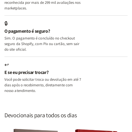
A
A
reconhecida por mais de 299 mil avaliações nos
Mulher
Mulher
marketplaces.
que
que
Edifica
Edifica
🔒
o
o
O pagamento é seguro?
Lar
Lar
Sim. O pagamento é concluído no checkout
seguro da Shopify, com Pix ou cartão, sem sair
do site oficial.
↩
E se eu precisar trocar?
Você pode solicitar troca ou devolução em até 7
dias após o recebimento, diretamente com
nosso atendimento.
Devocionais para todos os dias