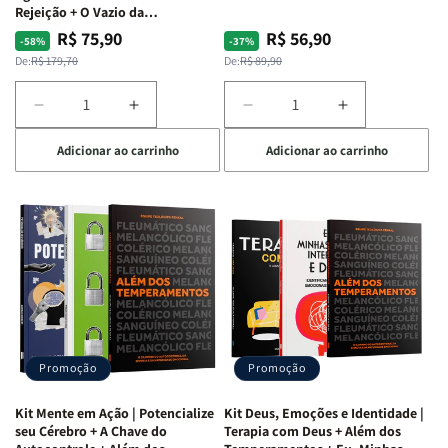
Rejeição + O Vazio da
Insatisfação.
R$ 75,90
R$ 56,90
Preço
Preço
Preço
Preço
-58%
-37%
normal
promocional
normal
promocional
De:
R$ 179,70
De:
R$ 89,90
Diminuir
Aumentar
Diminuir
Aumentar
a
a
a
a
Adicionar ao carrinho
Adicionar ao carrinho
quantidade
quantidade
quantidade
quantidade
de
de
de
de
Kit
Kit
Kit
Kit
Raizes
Raizes
Quarto
Quarto
da
da
de
de
Alma
Alma
Guerra
Guerra
|
|
|
|
O
O
Livro
Livro
Vício
Vício
+
+
de
de
Devocional
Devocional
Agradar
Agradar
Promoção
Promoção
a
a
Todos
Todos
Kit Mente em Ação | Potencialize
Kit Deus, Emoções e Identidade |
+
+
seu Cérebro + A Chave do
Terapia com Deus + Além dos