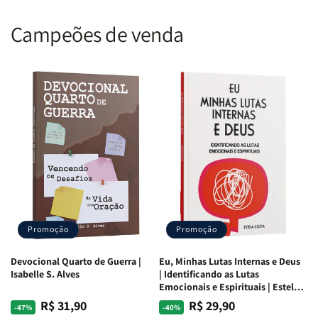
Campeões de venda
Promoção
Promoção
Devocional Quarto de Guerra |
Eu, Minhas Lutas Internas e Deus
Isabelle S. Alves
| Identificando as Lutas
Emocionais e Espirituais | Estela
Costa
R$ 31,90
R$ 29,90
Preço
Preço
Preço
Preço
-47%
-40%