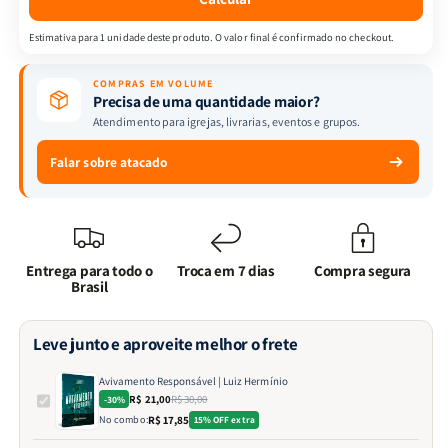
Estimativa para 1 unidade deste produto. O valor final é confirmado no checkout.
COMPRAS EM VOLUME
Precisa de uma quantidade maior?
Atendimento para igrejas, livrarias, eventos e grupos.
Falar sobre atacado
Entrega para todo o
Troca em 7 dias
Compra segura
Brasil
Leve junto e aproveite melhor o frete
Avivamento Responsável | Luiz Hermínio
R$ 21,00
R$ 30,00
-30%
No combo:
R$ 17,85
15% OFF extra