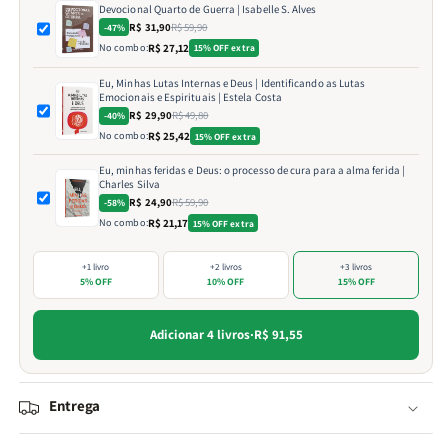
Devocional Quarto de Guerra | Isabelle S. Alves
R$ 31,90
R$ 59,90
-47%
No combo:
R$ 27,12
15% OFF extra
Eu, Minhas Lutas Internas e Deus | Identificando as Lutas
Emocionais e Espirituais | Estela Costa
R$ 29,90
R$ 49,80
-40%
No combo:
R$ 25,42
15% OFF extra
Eu, minhas feridas e Deus: o processo de cura para a alma ferida |
Charles Silva
R$ 24,90
R$ 59,90
-58%
No combo:
R$ 21,17
15% OFF extra
+1 livro
+2 livros
+3 livros
5% OFF
10% OFF
15% OFF
Adicionar 4 livros
·
R$ 91,55
Entrega