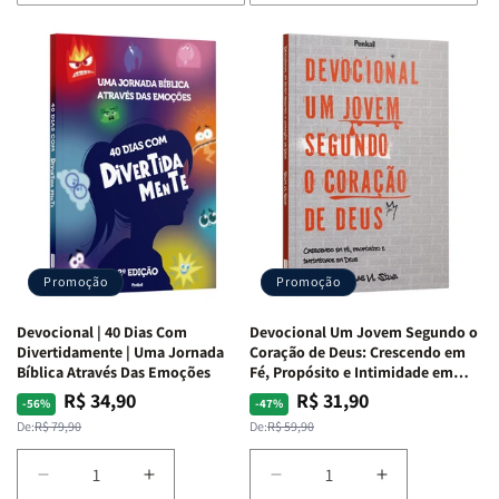
de
de
de
de
Devocional
Devocional
Devocional
Devocional
Quarto
Quarto
Café
Café
de
de
com
com
Guerra
Guerra
Mulheres
Mulheres
|
|
da
da
Isabelle
Isabelle
Bíblia
Bíblia
S.
S.
|
|
Alves
Alves
Equipe
Equipe
Teológica
Teológica
Penkal
Penkal
Promoção
Promoção
Devocional | 40 Dias Com
Devocional Um Jovem Segundo o
Divertidamente | Uma Jornada
Coração de Deus: Crescendo em
Bíblica Através Das Emoções
Fé, Propósito e Intimidade em
Deus
R$ 34,90
R$ 31,90
Preço
Preço
Preço
Preço
-56%
-47%
normal
promocional
normal
promocional
De:
R$ 79,90
De:
R$ 59,90
Diminuir
Aumentar
Diminuir
Aumentar