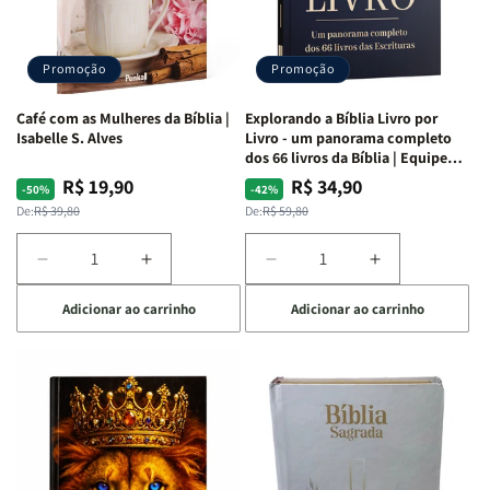
|
|
|
|
Capa
Capa
Capa
Capa
Dura
Dura
Dura
Dura
Promoção
Promoção
|
|
|
|
Preta
Preta
Branca
Branca
Café com as Mulheres da Bíblia |
Explorando a Bíblia Livro por
Isabelle S. Alves
Livro - um panorama completo
dos 66 livros da Bíblia | Equipe
teológica Penkal
R$ 19,90
R$ 34,90
Preço
Preço
Preço
Preço
-50%
-42%
normal
promocional
normal
promocional
De:
R$ 39,80
De:
R$ 59,80
Diminuir
Aumentar
Diminuir
Aumentar
a
a
a
a
Adicionar ao carrinho
Adicionar ao carrinho
quantidade
quantidade
quantidade
quantidade
de
de
de
de
Café
Café
Explorando
Explorando
com
com
a
a
as
as
Bíblia
Bíblia
Mulheres
Mulheres
Livro
Livro
da
da
por
por
Bíblia
Bíblia
Livro
Livro