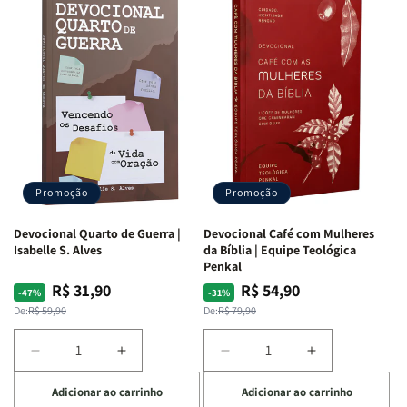
Promoção
Promoção
Devocional Quarto de Guerra |
Devocional Café com Mulheres
Isabelle S. Alves
da Bíblia | Equipe Teológica
Penkal
R$ 31,90
R$ 54,90
Preço
Preço
Preço
Preço
-47%
-31%
normal
promocional
normal
promocional
De:
R$ 59,90
De:
R$ 79,90
Diminuir
Aumentar
Diminuir
Aumentar
a
a
a
a
Adicionar ao carrinho
Adicionar ao carrinho
quantidade
quantidade
quantidade
quantidade