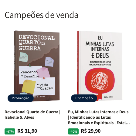
Campeões de venda
Promoção
Promoção
Devocional Quarto de Guerra |
Eu, Minhas Lutas Internas e Deus
Isabelle S. Alves
| Identificando as Lutas
Emocionais e Espirituais | Estela
Costa
R$ 31,90
R$ 29,90
Preço
Preço
Preço
Preço
-47%
-40%