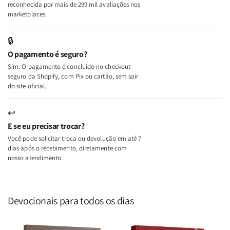
A
A
reconhecida por mais de 299 mil avaliações nos
Mulher
Mulher
marketplaces.
que
que
Edifica
Edifica
🔒
o
o
O pagamento é seguro?
Lar
Lar
Sim. O pagamento é concluído no checkout
seguro da Shopify, com Pix ou cartão, sem sair
do site oficial.
↩
E se eu precisar trocar?
Você pode solicitar troca ou devolução em até 7
dias após o recebimento, diretamente com
nosso atendimento.
Devocionais para todos os dias