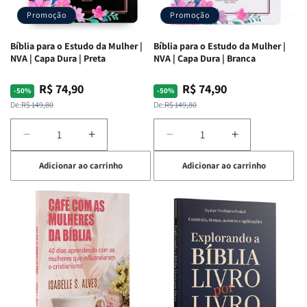
Promoção
Promoção
Bíblia para o Estudo da Mulher |
Bíblia para o Estudo da Mulher |
NVA | Capa Dura | Preta
NVA | Capa Dura | Branca
R$ 74,90
R$ 74,90
Preço
Preço
Preço
Preço
-50%
-50%
normal
promocional
normal
promocional
De:
R$ 149,80
De:
R$ 149,80
Diminuir
Aumentar
Diminuir
Aumentar
a
a
a
a
Adicionar ao carrinho
Adicionar ao carrinho
quantidade
quantidade
quantidade
quantidade
de
de
de
de
Bíblia
Bíblia
Bíblia
Bíblia
para
para
para
para
o
o
o
o
Estudo
Estudo
Estudo
Estudo
da
da
da
da
Mulher
Mulher
Mulher
Mulher
|
|
|
|
NVA
NVA
NVA
NVA