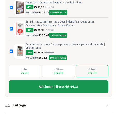
Devocional Quarto de Guerra | Isabelle S. Alves
R$ 31,90
R$ 59,90
-47%
No combo:
R$ 27,12
15% OFF extra
Eu, Minhas Lutas Internas e Deus | Identificando as Lutas
Emocionais e Espirituais | Estela Costa
R$ 29,90
R$ 49,80
-40%
No combo:
R$ 25,42
15% OFF extra
Eu, minhas feridas e Deus: o processo de cura para a alma ferida |
Charles Silva
R$ 24,90
R$ 59,90
-58%
No combo:
R$ 21,17
15% OFF extra
+1 livro
+2 livros
+3 livros
5% OFF
10% OFF
15% OFF
Adicionar 4 livros
·
R$ 94,31
Entrega