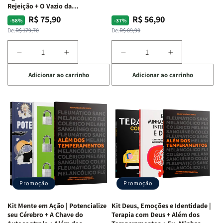
Rejeição + O Vazio da
Insatisfação.
R$ 75,90
R$ 56,90
Preço
Preço
Preço
Preço
-58%
-37%
normal
promocional
normal
promocional
De:
R$ 179,70
De:
R$ 89,90
Diminuir
Aumentar
Diminuir
Aumentar
a
a
a
a
Adicionar ao carrinho
Adicionar ao carrinho
quantidade
quantidade
quantidade
quantidade
de
de
de
de
Kit
Kit
Kit
Kit
Raizes
Raizes
Quarto
Quarto
da
da
de
de
Alma
Alma
Guerra
Guerra
|
|
|
|
O
O
Livro
Livro
Vício
Vício
+
+
de
de
Devocional
Devocional
Agradar
Agradar
Promoção
Promoção
a
a
Todos
Todos
Kit Mente em Ação | Potencialize
Kit Deus, Emoções e Identidade |
+
+
seu Cérebro + A Chave do
Terapia com Deus + Além dos