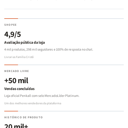
SHOPEE
4,9/5
Avaliação pública da loja
4 mil produtos, 298 mil seguidores e 100% de resposta no chat.
Livrarias Família Cristã
MERCADO LIVRE
+50 mil
Vendas concluídas
Loja oficial Penkall com selo MercadoLíder Platinum.
Um dos melhores vendedores da plataforma
HISTÓRICO DE PRODUTO
20 mil+