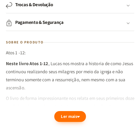
Trocas & Devolução
Pagamento & Segurança
SOBRE O PRODUTO
Atos 1 -12:
Neste livro Atos 1-12
, Lucas nos mostra a historia de como Jesus
continuou realizando seus milagres por meio da igreja e não
terminou somente com a ressurreição, nem mesmo com a sua
ascensão.
O livro de forma impressionante nos relata em seus primeiros doze
capítulos algumas das principais passagens das Escrituras como:
a ascensão de Jesus, a descida do Espírito no Pentecostes, o
Ler mais
primeiro martírio cristão, a conversão de Saulo (o maior
perseguidor da igreja) e a chegada do evangelho aos gentios.