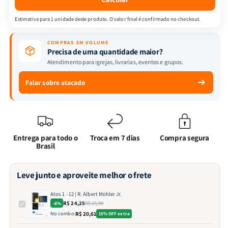
Jr.
Jr.
Estimativa para 1 unidade deste produto. O valor final é confirmado no checkout.
COMPRAS EM VOLUME
Precisa de uma quantidade maior?
Atendimento para igrejas, livrarias, eventos e grupos.
Falar sobre atacado
Entrega para todo o
Troca em 7 dias
Compra segura
Brasil
Leve junto e aproveite melhor o frete
Atos 1 - 12 | R. Albert Mohler Jr.
R$ 24,25
R$ 25,90
-6%
No combo:
R$ 20,61
15% OFF extra