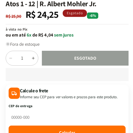
na
Atos 1 - 12 | R. Albert Mohler Jr.
janela
modal
R$ 24,25
Preço
Preço
Esgotado
-6%
R$ 25,90
normal
promocional
à vista no Pix
ou em até
6x
de R$ 4,04
sem juros
Fora de estoque
Quantidade
ESGOTADO
Diminuir
Aumentar
a
a
quantidade
quantidade
de
de
Atos
Atos
Calcule o frete
1
1
Informe seu CEP para ver valores e prazos para este produto.
-
-
12
12
CEP de entrega
|
|
R.
R.
Albert
Albert
Mohler
Mohler
Calcular