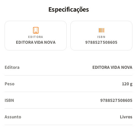
Os oito estudos deste volume da Série Estudando a Palavra
Especificações
estruturam o principio dessa igreja, qual permanece até os nossos
dias.
EDITORA
ISBN
EDITORA VIDA NOVA
9788527508605
Editora
EDITORA VIDA NOVA
Peso
120 g
ISBN
9788527508605
Assunto
Livros