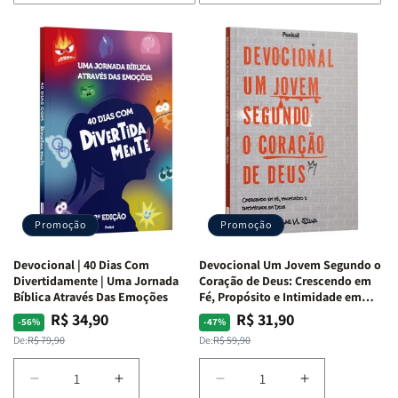
de
de
de
de
Devocional
Devocional
Devocional
Devocional
Quarto
Quarto
Café
Café
de
de
com
com
Guerra
Guerra
Mulheres
Mulheres
|
|
da
da
Isabelle
Isabelle
Bíblia
Bíblia
S.
S.
|
|
Alves
Alves
Equipe
Equipe
Teológica
Teológica
Penkal
Penkal
Promoção
Promoção
Devocional | 40 Dias Com
Devocional Um Jovem Segundo o
Divertidamente | Uma Jornada
Coração de Deus: Crescendo em
Bíblica Através Das Emoções
Fé, Propósito e Intimidade em
Deus
R$ 34,90
R$ 31,90
Preço
Preço
Preço
Preço
-56%
-47%
normal
promocional
normal
promocional
De:
R$ 79,90
De:
R$ 59,90
Diminuir
Aumentar
Diminuir
Aumentar