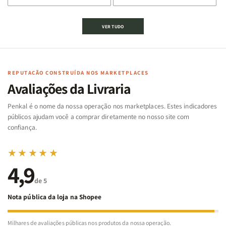
de
de
de
de
Jogo
Jogo
Jogo
Jogo
VER TUDO
Bíblico
Bíblico
da
da
de
de
memória
memória
Cartas
Cartas
|
|
|
|
Arca
Arca
Famílias
Famílias
de
de
REPUTAÇÃO CONSTRUÍDA NOS MARKETPLACES
da
da
Noé
Noé
Avaliações da Livraria
Bíblia
Bíblia
-
-
Penkal é o nome da nossa operação nos marketplaces. Estes indicadores
Penkal
Penkal
públicos ajudam você a comprar diretamente no nosso site com
confiança.
★★★★★
4,9
de 5
Nota pública da loja na Shopee
Milhares de avaliações públicas nos produtos da nossa operação.