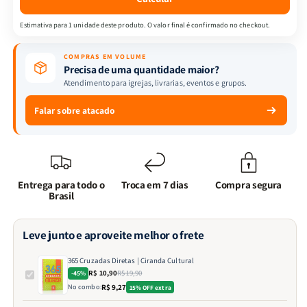
Estimativa para 1 unidade deste produto. O valor final é confirmado no checkout.
COMPRAS EM VOLUME
Precisa de uma quantidade maior?
Atendimento para igrejas, livrarias, eventos e grupos.
Falar sobre atacado
Entrega para todo o
Troca em 7 dias
Compra segura
Brasil
Leve junto e aproveite melhor o frete
365 Cruzadas Diretas | Ciranda Cultural
R$ 10,90
R$ 19,90
-45%
No combo:
R$ 9,27
15% OFF extra