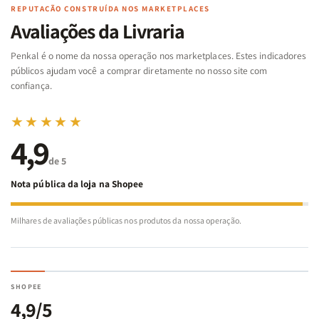
Famílias
Famílias
de
de
REPUTAÇÃO CONSTRUÍDA NOS MARKETPLACES
da
da
Noé
Noé
Avaliações da Livraria
Bíblia
Bíblia
-
-
Penkal é o nome da nossa operação nos marketplaces. Estes indicadores
Penkal
Penkal
públicos ajudam você a comprar diretamente no nosso site com
confiança.
★★★★★
4,9
de 5
Nota pública da loja na Shopee
Milhares de avaliações públicas nos produtos da nossa operação.
SHOPEE
4,9/5