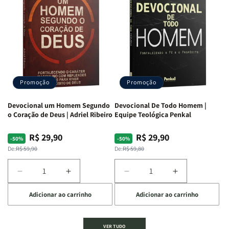
Dias
Dias
Segundo
Segundo
Com
Com
o
o
Divertidamente
Divertidamente
Coração
Coração
|
|
de
de
Uma
Uma
Deus:
Deus:
Jornada
Jornada
Crescendo
Crescendo
Bíblica
Bíblica
em
em
Através
Através
Fé,
Fé,
Promoção
Promoção
Das
Das
Propósito
Propósito
Emoções
Emoções
e
e
Devocional um Homem Segundo
Devocional De Todo Homem |
Intimidade
Intimidade
o Coração de Deus | Adriel Ribeiro
Equipe Teológica Penkal
em
em
Deus
Deus
R$ 29,90
R$ 29,90
Preço
Preço
Preço
Preço
-50%
-50%
normal
promocional
normal
promocional
De:
R$ 59,90
De:
R$ 59,80
Diminuir
Aumentar
Diminuir
Aumentar
a
a
a
a
Adicionar ao carrinho
Adicionar ao carrinho
quantidade
quantidade
quantidade
quantidade
de
de
de
de
Devocional
Devocional
Devocional
Devocional
VER TUDO