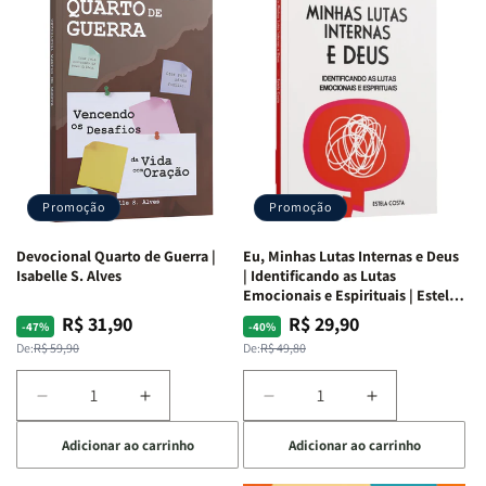
Promoção
Promoção
Devocional Quarto de Guerra |
Eu, Minhas Lutas Internas e Deus
Isabelle S. Alves
| Identificando as Lutas
Emocionais e Espirituais | Estela
Costa
R$ 31,90
R$ 29,90
Preço
Preço
Preço
Preço
-47%
-40%
normal
promocional
normal
promocional
De:
R$ 59,90
De:
R$ 49,80
Diminuir
Aumentar
Diminuir
Aumentar
a
a
a
a
Adicionar ao carrinho
Adicionar ao carrinho
quantidade
quantidade
quantidade
quantidade
de
de
de
de