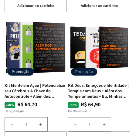
a
a
a
a
Adicionar ao carrinho
Adicionar ao carrinho
quantidade
quantidade
quantidade
quantidade
de
de
de
de
Kit
Kit
Kit
Kit
Raizes
Raizes
Quarto
Quarto
da
da
de
de
Alma
Alma
Guerra
Guerra
|
|
|
|
O
O
Livro
Livro
Vício
Vício
+
+
de
de
Devocional
Devocional
Agradar
Agradar
Promoção
Promoção
a
a
Todos
Todos
Kit Mente em Ação | Potencialize
Kit Deus, Emoções e Identidade |
+
+
seu Cérebro + A Chave do
Terapia com Deus + Além dos
Raiz
Raiz
Autocontrole + Além dos
Temperamentos + Eu, Minhas
Temperamentos
Feridas e Deus
da
da
R$ 64,70
R$ 64,90
Preço
Preço
Preço
Preço
-50%
-50%
Rejeição
Rejeição
normal
promocional
normal
promocional
De:
R$ 129,40
De:
R$ 129,80
+
+
O
O
Diminuir
Aumentar
Diminuir
Aumentar
Vazio
Vazio
a
a
a
a
da
da