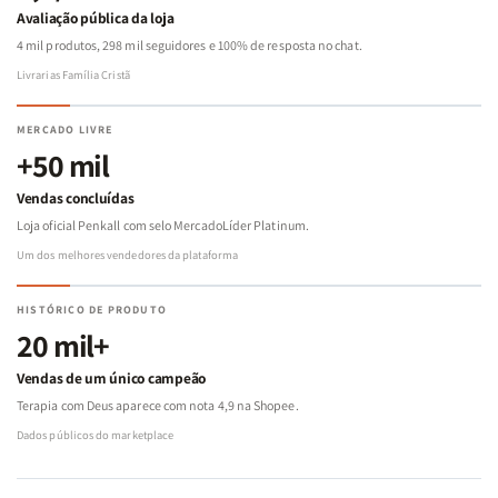
Avaliação pública da loja
4 mil produtos, 298 mil seguidores e 100% de resposta no chat.
Livrarias Família Cristã
MERCADO LIVRE
+50 mil
Vendas concluídas
Loja oficial Penkall com selo MercadoLíder Platinum.
Um dos melhores vendedores da plataforma
HISTÓRICO DE PRODUTO
20 mil+
Vendas de um único campeão
Terapia com Deus aparece com nota 4,9 na Shopee.
Dados públicos do marketplace