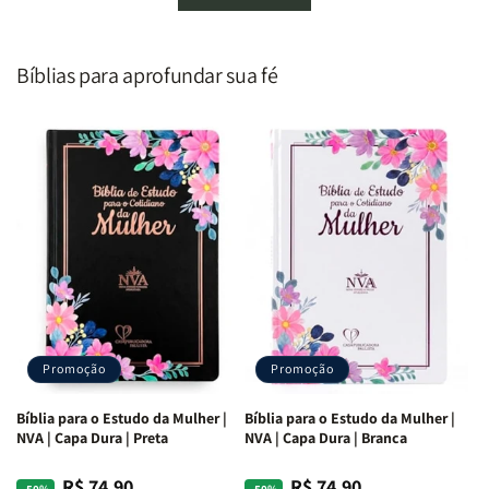
um
um
De
De
Homem
Homem
Todo
Todo
Segundo
Segundo
Homem
Homem
o
o
|
|
Bíblias para aprofundar sua fé
Coração
Coração
Equipe
Equipe
de
de
Teológica
Teológica
Deus
Deus
Penkal
Penkal
|
|
Adriel
Adriel
Ribeiro
Ribeiro
Promoção
Promoção
Bíblia para o Estudo da Mulher |
Bíblia para o Estudo da Mulher |
NVA | Capa Dura | Preta
NVA | Capa Dura | Branca
R$ 74,90
R$ 74,90