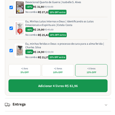
Devocional Quarto de Guerra | Isabelle S. Alves
R$ 31,90
R$ 59,90
-47%
No combo:
R$ 27,12
15% OFF extra
Eu, Minhas Lutas Internas e Deus | Identificando as Lutas
Emocionais e Espirituais | Estela Costa
R$ 29,90
R$ 49,80
-40%
No combo:
R$ 25,42
15% OFF extra
Eu, minhas feridas e Deus: o processo de cura para a alma ferida |
Charles Silva
R$ 24,90
R$ 59,90
-58%
No combo:
R$ 21,17
15% OFF extra
+1 livro
+2 livros
+3 livros
5% OFF
10% OFF
15% OFF
Adicionar 4 livros
·
R$ 82,96
Entrega