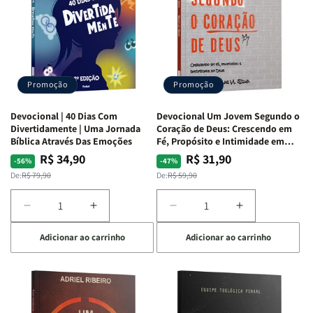
Isabelle
Isabelle
Bíblia
Bíblia
S.
S.
|
|
Alves
Alves
Equipe
Equipe
Teológica
Teológica
Penkal
Penkal
Promoção
Promoção
Devocional | 40 Dias Com
Devocional Um Jovem Segundo o
Divertidamente | Uma Jornada
Coração de Deus: Crescendo em
Bíblica Através Das Emoções
Fé, Propósito e Intimidade em
Deus
R$ 34,90
R$ 31,90
Preço
Preço
Preço
Preço
-56%
-47%
normal
promocional
normal
promocional
De:
R$ 79,90
De:
R$ 59,90
Diminuir
Aumentar
Diminuir
Aumentar
a
a
a
a
Adicionar ao carrinho
Adicionar ao carrinho
quantidade
quantidade
quantidade
quantidade
de
de
de
de
Devocional
Devocional
Devocional
Devocional
|
|
Um
Um
40
40
Jovem
Jovem