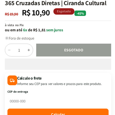
na
365 Cruzadas Diretas | Ciranda Cultural
janela
modal
R$ 10,90
Preço
Preço
Esgotado
-45%
R$ 19,90
normal
promocional
à vista no Pix
ou em até
6x
de R$ 1,81
sem juros
Fora de estoque
Quantidade
ESGOTADO
Diminuir
Aumentar
a
a
quantidade
quantidade
de
de
365
365
Calcule o frete
Cruzadas
Cruzadas
Informe seu CEP para ver valores e prazos para este produto.
Diretas
Diretas
|
|
CEP de entrega
Ciranda
Ciranda
Cultural
Cultural
Calcular