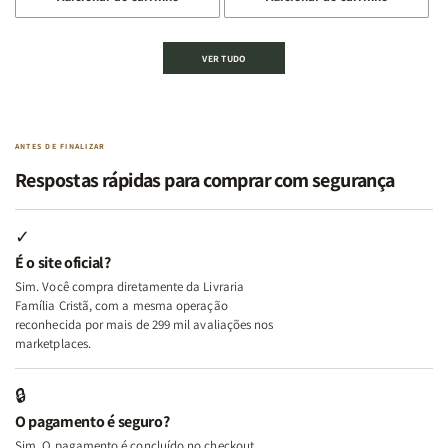
quantidade
quantidade
quantidade
quantidade
de
de
de
de
Kit
Kit
Kit
Kit
VER TUDO
Edificando
Edificando
2
2
Lares
Lares
Livros
Livros
de
de
|
|
Paz
Paz
Virtudes
Virtudes
|
|
de
de
ANTES DE FINALIZAR
Eu,
Eu,
uma
uma
Respostas rápidas para comprar com segurança
Minhas
Minhas
Mulher
Mulher
Lutas
Lutas
Segundo
Segundo
Internas
Internas
Deus
Deus
✓
e
e
É o site oficial?
Deus
Deus
Sim. Você compra diretamente da Livraria
+
+
Família Cristã, com a mesma operação
A
A
reconhecida por mais de 299 mil avaliações nos
Mulher
Mulher
marketplaces.
que
que
Edifica
Edifica
🔒
o
o
O pagamento é seguro?
Lar
Lar
Sim. O pagamento é concluído no checkout