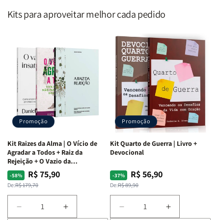
Kits para aproveitar melhor cada pedido
Promoção
Promoção
Kit Raizes da Alma | O Vício de
Kit Quarto de Guerra | Livro +
Agradar a Todos + Raiz da
Devocional
Rejeição + O Vazio da
Insatisfação.
R$ 75,90
R$ 56,90
Preço
Preço
Preço
Preço
-58%
-37%
normal
promocional
normal
promocional
De:
R$ 179,70
De:
R$ 89,90
Diminuir
Aumentar
Diminuir
Aumentar