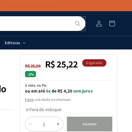
Pesquisar
Fazer
Carrinho
login
Editoras
R$ 25,22
Preço
Preço
Esgotado
R$ 25,90
normal
promocional
-3%
do
à vista no Pix
ou em até
6x
de R$ 4,20
sem juros
Frete
calculado no checkout.
Fora de estoque
Quantidade
ESGOTADO
Diminuir
Aumentar