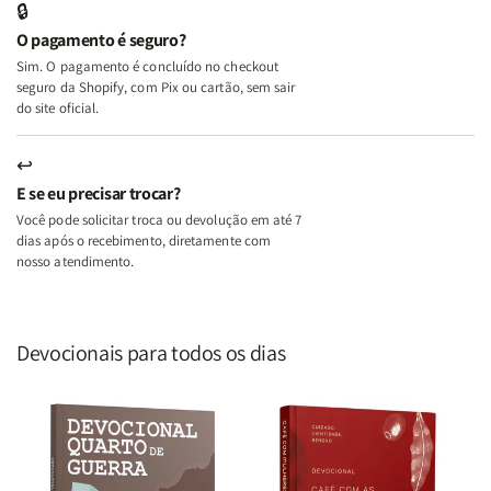
🔒
o
o
O pagamento é seguro?
Lar
Lar
Sim. O pagamento é concluído no checkout
seguro da Shopify, com Pix ou cartão, sem sair
do site oficial.
↩
E se eu precisar trocar?
Você pode solicitar troca ou devolução em até 7
dias após o recebimento, diretamente com
nosso atendimento.
Devocionais para todos os dias