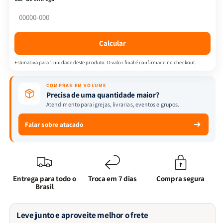
|
|
Dinossauros
Dinossauros
|
|
Brasileitura
Brasileitura
Calcular
Estimativa para 1 unidade deste produto. O valor final é confirmado no checkout.
COMPRAS EM VOLUME
Precisa de uma quantidade maior?
Atendimento para igrejas, livrarias, eventos e grupos.
Falar sobre atacado
Entrega para todo o
Troca em 7 dias
Compra segura
Brasil
Leve junto e aproveite melhor o frete