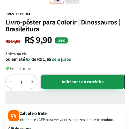
na
n
janela
j
modal
m
BRASILEITURA
Livro-pôster para Colorir | Dinossauros |
Brasileitura
R$ 9,90
Preço
Preço
-34%
R$ 14,90
normal
promocional
à vista no Pix
ou em até
6x
de R$ 1,65
sem juros
Em estoque
Quantidade
Adicionar ao carrinho
Diminuir
Aumentar
a
a
quantidade
quantidade
de
de
Livro-
Livro-
Calcule o frete
pôster
pôster
Informe seu CEP para ver valores e prazos para este produto.
para
para
Colorir
Colorir
CEP de entrega