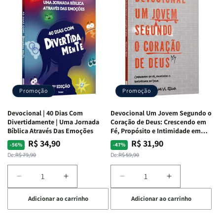
de
de
com
com
Guerra
Guerra
Mulheres
Mulheres
|
|
da
da
Isabelle
Isabelle
Bíblia
Bíblia
S.
S.
|
|
Alves
Alves
Equipe
Equipe
Teológica
Teológica
Penkal
Penkal
Promoção
Promoção
Devocional | 40 Dias Com
Devocional Um Jovem Segundo o
Divertidamente | Uma Jornada
Coração de Deus: Crescendo em
Bíblica Através Das Emoções
Fé, Propósito e Intimidade em
Deus
R$ 34,90
R$ 31,90
Preço
Preço
Preço
Preço
-56%
-47%
normal
promocional
normal
promocional
De:
R$ 79,90
De:
R$ 59,90
Diminuir
Aumentar
Diminuir
Aumentar
a
a
a
a
Adicionar ao carrinho
Adicionar ao carrinho
quantidade
quantidade
quantidade
quantidade
de
de
de
de