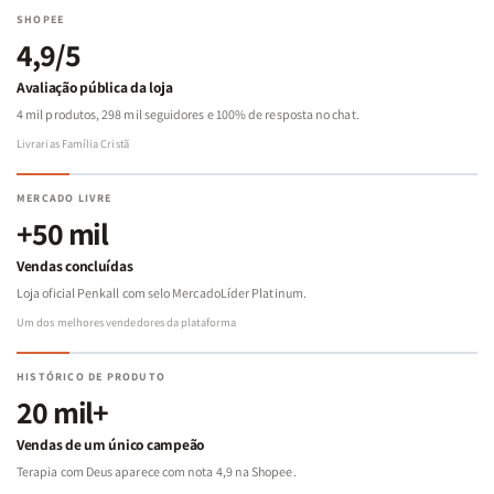
SHOPEE
4,9/5
Avaliação pública da loja
4 mil produtos, 298 mil seguidores e 100% de resposta no chat.
Livrarias Família Cristã
MERCADO LIVRE
+50 mil
Vendas concluídas
Loja oficial Penkall com selo MercadoLíder Platinum.
Um dos melhores vendedores da plataforma
HISTÓRICO DE PRODUTO
20 mil+
Vendas de um único campeão
Terapia com Deus aparece com nota 4,9 na Shopee.