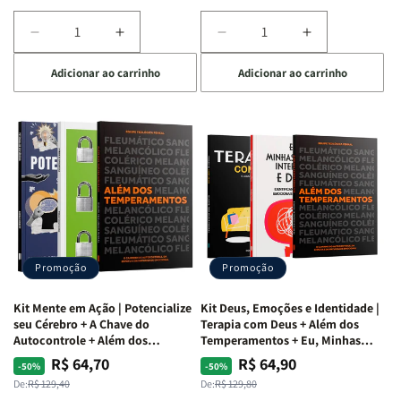
Diminuir
Aumentar
Diminuir
Aumentar
a
a
a
a
Adicionar ao carrinho
Adicionar ao carrinho
quantidade
quantidade
quantidade
quantidade
de
de
de
de
Kit
Kit
Kit
Kit
Raizes
Raizes
Quarto
Quarto
da
da
de
de
Alma
Alma
Guerra
Guerra
|
|
|
|
O
O
Livro
Livro
Vício
Vício
+
+
de
de
Devocional
Devocional
Agradar
Agradar
Promoção
Promoção
a
a
Todos
Todos
Kit Mente em Ação | Potencialize
Kit Deus, Emoções e Identidade |
+
+
seu Cérebro + A Chave do
Terapia com Deus + Além dos
Raiz
Raiz
Autocontrole + Além dos
Temperamentos + Eu, Minhas
Temperamentos
Feridas e Deus
da
da
R$ 64,70
R$ 64,90
Preço
Preço
Preço
Preço
-50%
-50%
Rejeição
Rejeição
normal
promocional
normal
promocional
De:
R$ 129,40
De:
R$ 129,80
+
+