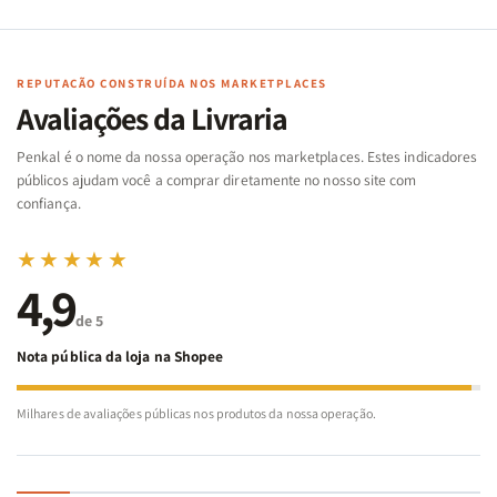
de
de
memória
memória
Cartas
Cartas
|
|
|
|
Arca
Arca
Famílias
Famílias
de
de
REPUTAÇÃO CONSTRUÍDA NOS MARKETPLACES
da
da
Noé
Noé
Avaliações da Livraria
Bíblia
Bíblia
-
-
Penkal é o nome da nossa operação nos marketplaces. Estes indicadores
Penkal
Penkal
públicos ajudam você a comprar diretamente no nosso site com
confiança.
★★★★★
4,9
de 5
Nota pública da loja na Shopee
Milhares de avaliações públicas nos produtos da nossa operação.