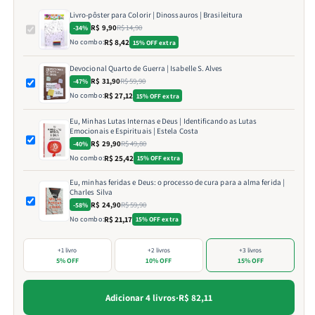
Livro-pôster para Colorir | Dinossauros | Brasileitura
R$ 9,90
R$ 14,90
-34%
No combo:
R$ 8,42
15% OFF extra
Devocional Quarto de Guerra | Isabelle S. Alves
R$ 31,90
R$ 59,90
-47%
No combo:
R$ 27,12
15% OFF extra
Eu, Minhas Lutas Internas e Deus | Identificando as Lutas
Emocionais e Espirituais | Estela Costa
R$ 29,90
R$ 49,80
-40%
No combo:
R$ 25,42
15% OFF extra
Eu, minhas feridas e Deus: o processo de cura para a alma ferida |
Charles Silva
R$ 24,90
R$ 59,90
-58%
No combo:
R$ 21,17
15% OFF extra
+1 livro
+2 livros
+3 livros
5% OFF
10% OFF
15% OFF
Adicionar 4 livros
·
R$ 82,11