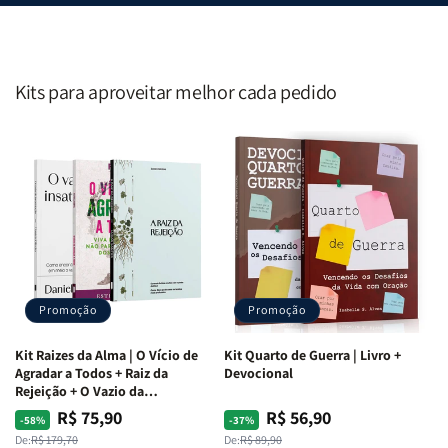
Kits para aproveitar melhor cada pedido
Promoção
Promoção
Kit Raizes da Alma | O Vício de
Kit Quarto de Guerra | Livro +
Agradar a Todos + Raiz da
Devocional
Rejeição + O Vazio da
Insatisfação.
R$ 75,90
R$ 56,90
Preço
Preço
Preço
Preço
-58%
-37%
normal
promocional
normal
promocional
De:
R$ 179,70
De:
R$ 89,90