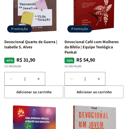
Promoção
Promoção
Devocional Quarto de Guerra |
Devocional Café com Mulheres
Isabelle S. Alves
da Bíblia | Equipe Teológica
Penkal
R$ 31,90
R$ 54,90
Preço
Preço
Preço
Preço
-47%
-31%
normal
promocional
normal
promocional
De:
R$ 59,90
De:
R$ 79,90
Diminuir
Aumentar
Diminuir
Aumentar
a
a
a
a
Adicionar ao carrinho
Adicionar ao carrinho
quantidade
quantidade
quantidade
quantidade
de
de
de
de
Devocional
Devocional
Devocional
Devocional
Quarto
Quarto
Café
Café
de
de
com
com
Guerra
Guerra
Mulheres
Mulheres