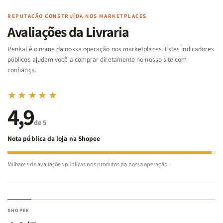
|
|
Arca
Arca
Famílias
Famílias
de
de
REPUTAÇÃO CONSTRUÍDA NOS MARKETPLACES
da
da
Noé
Noé
Avaliações da Livraria
Bíblia
Bíblia
-
-
Penkal é o nome da nossa operação nos marketplaces. Estes indicadores
Penkal
Penkal
públicos ajudam você a comprar diretamente no nosso site com
confiança.
★★★★★
4,9
de 5
Nota pública da loja na Shopee
Milhares de avaliações públicas nos produtos da nossa operação.
SHOPEE