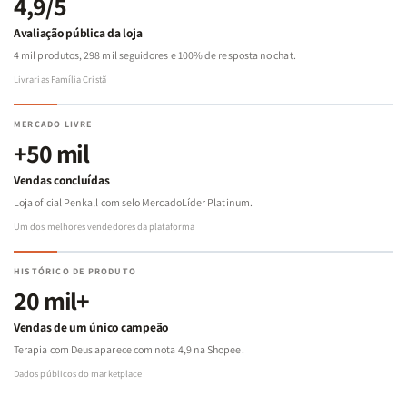
4,9/5
Avaliação pública da loja
4 mil produtos, 298 mil seguidores e 100% de resposta no chat.
Livrarias Família Cristã
MERCADO LIVRE
+50 mil
Vendas concluídas
Loja oficial Penkall com selo MercadoLíder Platinum.
Um dos melhores vendedores da plataforma
HISTÓRICO DE PRODUTO
20 mil+
Vendas de um único campeão
Terapia com Deus aparece com nota 4,9 na Shopee.
Dados públicos do marketplace