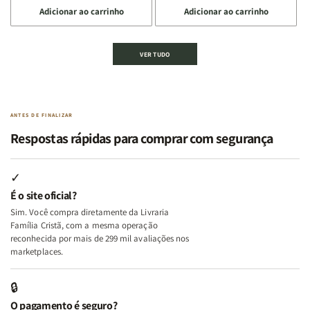
a
a
a
a
Deus
Deus
Adicionar ao carrinho
Adicionar ao carrinho
quantidade
quantidade
quantidade
quantidade
de
de
de
de
Kit
Kit
Kit
Kit
VER TUDO
Edificando
Edificando
2
2
Lares
Lares
Livros
Livros
de
de
|
|
Paz
Paz
Virtudes
Virtudes
|
|
de
de
ANTES DE FINALIZAR
Eu,
Eu,
uma
uma
Respostas rápidas para comprar com segurança
Minhas
Minhas
Mulher
Mulher
Lutas
Lutas
Segundo
Segundo
Internas
Internas
Deus
Deus
✓
e
e
É o site oficial?
Deus
Deus
Sim. Você compra diretamente da Livraria
+
+
Família Cristã, com a mesma operação
A
A
reconhecida por mais de 299 mil avaliações nos
Mulher
Mulher
marketplaces.
que
que
Edifica
Edifica
🔒
o
o
O pagamento é seguro?
Lar
Lar