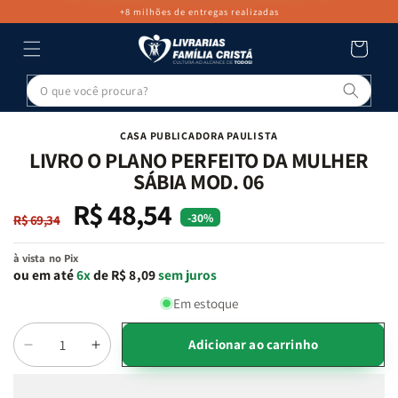
PULAR PARA
+8 milhões de entregas realizadas
O CONTEÚDO
Carrinho
Pesq
PULAR PARA
AS
INFORMAÇÕES
CASA PUBLICADORA PAULISTA
DO PRODUTO
LIVRO O PLANO PERFEITO DA MULHER
SÁBIA MOD. 06
R$ 48,54
Preço
Preço
-30%
R$ 69,34
normal
promocional
à vista no Pix
ou em até
6x
de R$ 8,09
sem juros
Em estoque
Adicionar ao carrinho
Diminuir
Aumentar
Quantidade
a
a
quantidade
quantidade