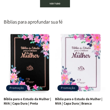
VER TUDO
um
um
De
De
Homem
Homem
Todo
Todo
Segundo
Segundo
Homem
Homem
o
o
|
|
Bíblias para aprofundar sua fé
Coração
Coração
Equipe
Equipe
de
de
Teológica
Teológica
Deus
Deus
Penkal
Penkal
|
|
Adriel
Adriel
Ribeiro
Ribeiro
Promoção
Promoção
Bíblia para o Estudo da Mulher |
Bíblia para o Estudo da Mulher |
NVA | Capa Dura | Preta
NVA | Capa Dura | Branca