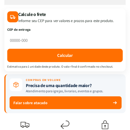
de
de
LIVRO
LIVRO
Calcule o frete
O
O
Informe seu CEP para ver valores e prazos para este produto.
PLANO
PLANO
PERFEITO
PERFEITO
CEP de entrega
DA
DA
MULHER
MULHER
SÁBIA
SÁBIA
MOD.
MOD.
Calcular
06
06
Estimativa para 1 unidade deste produto. O valor final é confirmado no checkout.
COMPRAS EM VOLUME
Precisa de uma quantidade maior?
Atendimento para igrejas, livrarias, eventos e grupos.
Falar sobre atacado