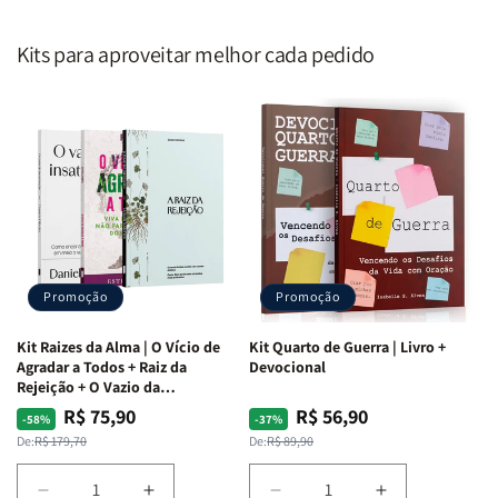
Kits para aproveitar melhor cada pedido
Promoção
Promoção
Kit Raizes da Alma | O Vício de
Kit Quarto de Guerra | Livro +
Agradar a Todos + Raiz da
Devocional
Rejeição + O Vazio da
Insatisfação.
R$ 75,90
R$ 56,90
Preço
Preço
Preço
Preço
-58%
-37%
normal
promocional
normal
promocional
De:
R$ 179,70
De:
R$ 89,90