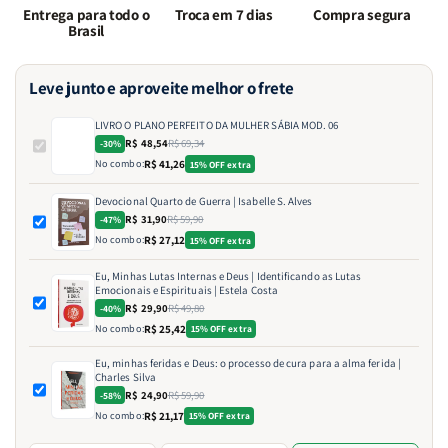
Entrega para todo o
Troca em 7 dias
Compra segura
Brasil
Leve junto e aproveite melhor o frete
LIVRO O PLANO PERFEITO DA MULHER SÁBIA MOD. 06
R$ 48,54
R$ 69,34
-30%
No combo:
R$ 41,26
15% OFF extra
Devocional Quarto de Guerra | Isabelle S. Alves
R$ 31,90
R$ 59,90
-47%
No combo:
R$ 27,12
15% OFF extra
Eu, Minhas Lutas Internas e Deus | Identificando as Lutas
Emocionais e Espirituais | Estela Costa
R$ 29,90
R$ 49,80
-40%
No combo:
R$ 25,42
15% OFF extra
Eu, minhas feridas e Deus: o processo de cura para a alma ferida |
Charles Silva
R$ 24,90
R$ 59,90
-58%
No combo:
R$ 21,17
15% OFF extra