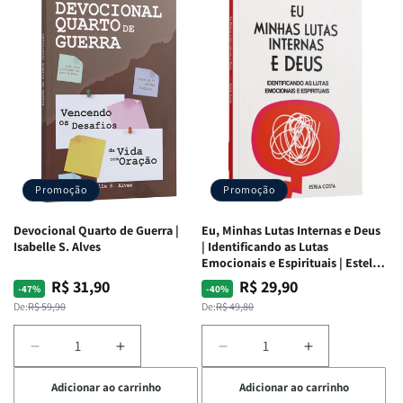
Promoção
Promoção
Devocional Quarto de Guerra |
Eu, Minhas Lutas Internas e Deus
Isabelle S. Alves
| Identificando as Lutas
Emocionais e Espirituais | Estela
Costa
R$ 31,90
R$ 29,90
Preço
Preço
Preço
Preço
-47%
-40%
normal
promocional
normal
promocional
De:
R$ 59,90
De:
R$ 49,80
Diminuir
Aumentar
Diminuir
Aumentar
a
a
a
a
Adicionar ao carrinho
Adicionar ao carrinho
quantidade
quantidade
quantidade
quantidade