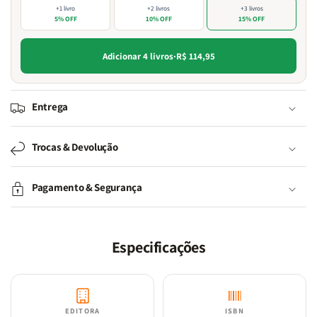
+1 livro
+2 livros
+3 livros
5% OFF
10% OFF
15% OFF
Adicionar 4 livros
·
R$ 114,95
Entrega
Trocas & Devolução
Pagamento & Segurança
Especificações
EDITORA
ISBN