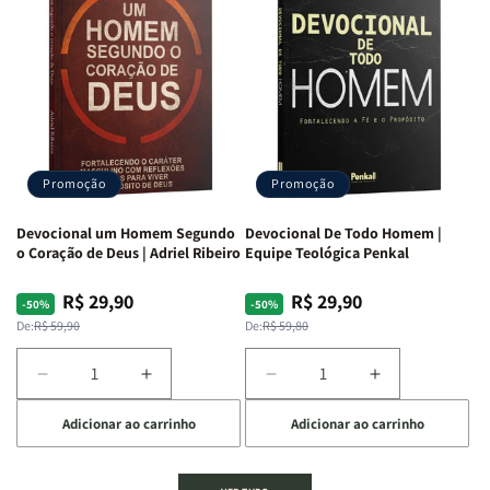
Dias
Dias
Segundo
Segundo
Com
Com
o
o
Divertidamente
Divertidamente
Coração
Coração
|
|
de
de
Uma
Uma
Deus:
Deus:
Jornada
Jornada
Crescendo
Crescendo
Bíblica
Bíblica
em
em
Através
Através
Fé,
Fé,
Promoção
Promoção
Das
Das
Propósito
Propósito
Emoções
Emoções
e
e
Devocional um Homem Segundo
Devocional De Todo Homem |
Intimidade
Intimidade
o Coração de Deus | Adriel Ribeiro
Equipe Teológica Penkal
em
em
Deus
Deus
R$ 29,90
R$ 29,90
Preço
Preço
Preço
Preço
-50%
-50%
normal
promocional
normal
promocional
De:
R$ 59,90
De:
R$ 59,80
Diminuir
Aumentar
Diminuir
Aumentar
a
a
a
a
Adicionar ao carrinho
Adicionar ao carrinho
quantidade
quantidade
quantidade
quantidade
de
de
de
de
Devocional
Devocional
Devocional
Devocional