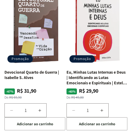
Promoção
Promoção
Devocional Quarto de Guerra |
Eu, Minhas Lutas Internas e Deus
Isabelle S. Alves
| Identificando as Lutas
Emocionais e Espirituais | Estela
Costa
R$ 31,90
R$ 29,90
Preço
Preço
Preço
Preço
-47%
-40%
normal
promocional
normal
promocional
De:
R$ 59,90
De:
R$ 49,80
Diminuir
Aumentar
Diminuir
Aumentar
a
a
a
a
Adicionar ao carrinho
Adicionar ao carrinho
quantidade
quantidade
quantidade
quantidade
de
de
de
de