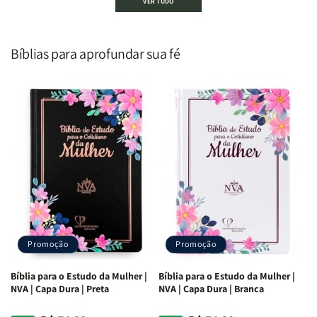
VER TUDO
um
um
De
De
Homem
Homem
Todo
Todo
Segundo
Segundo
Homem
Homem
o
o
|
|
Bíblias para aprofundar sua fé
Coração
Coração
Equipe
Equipe
de
de
Teológica
Teológica
Deus
Deus
Penkal
Penkal
|
|
Adriel
Adriel
Ribeiro
Ribeiro
Promoção
Promoção
Bíblia para o Estudo da Mulher |
Bíblia para o Estudo da Mulher |
NVA | Capa Dura | Preta
NVA | Capa Dura | Branca