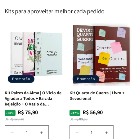
Kits para aproveitar melhor cada pedido
Promoção
Promoção
Kit Raizes da Alma | O Vício de
Kit Quarto de Guerra | Livro +
Agradar a Todos + Raiz da
Devocional
Rejeição + O Vazio da
Insatisfação.
R$ 75,90
R$ 56,90
Preço
Preço
Preço
Preço
-58%
-37%
normal
promocional
normal
promocional
De:
R$ 179,70
De:
R$ 89,90
Diminuir
Aumentar
Diminuir
Aumentar