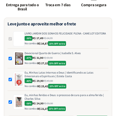
Entrega para todo o
Troca em 7 dias
Compra segura
Brasil
Leve junto e aproveite melhor o frete
LIVRO JARDIM DOS SONHOS FELICIDADE PLENA - CAMELOT EDITORA
R$ 17,49
R$ 24,99
-30%
No combo:
R$ 14,87
15% OFF extra
Devocional Quarto de Guerra | Isabelle S. Alves
R$ 31,90
R$ 59,90
-47%
No combo:
R$ 27,12
15% OFF extra
Eu, Minhas Lutas Internas e Deus | Identificando as Lutas
Emocionais e Espirituais | Estela Costa
R$ 29,90
R$ 49,80
-40%
No combo:
R$ 25,42
15% OFF extra
Eu, minhas feridas e Deus: o processo de cura para a alma ferida |
Charles Silva
R$ 24,90
R$ 59,90
-58%
No combo:
R$ 21,17
15% OFF extra