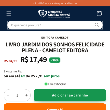
PULAR PARA
+8 milhões de entregas realizadas
O CONTEÚDO
Carrinho
Pesq
PULAR PARA
AS
INFORMAÇÕES
EDITORA CAMELOT
DO PRODUTO
LIVRO JARDIM DOS SONHOS FELICIDADE
PLENA - CAMELOT EDITORA
R$ 17,49
Preço
Preço
-30%
R$ 24,99
normal
promocional
à vista no Pix
ou em até
6x
de R$ 2,91
sem juros
Em estoque
Adicionar ao carrinho
Diminuir
Aumentar
Quantidade
a
a
quantidade
quantidade
Compre já