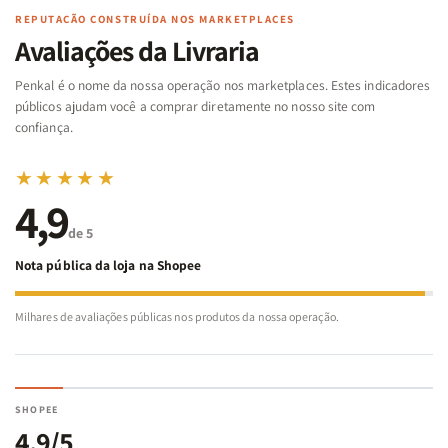
Famílias
Famílias
de
de
REPUTAÇÃO CONSTRUÍDA NOS MARKETPLACES
da
da
Noé
Noé
Avaliações da Livraria
Bíblia
Bíblia
-
-
Penkal é o nome da nossa operação nos marketplaces. Estes indicadores
Penkal
Penkal
públicos ajudam você a comprar diretamente no nosso site com
confiança.
★★★★★
4,9
de 5
Nota pública da loja na Shopee
Milhares de avaliações públicas nos produtos da nossa operação.
SHOPEE
4,9/5