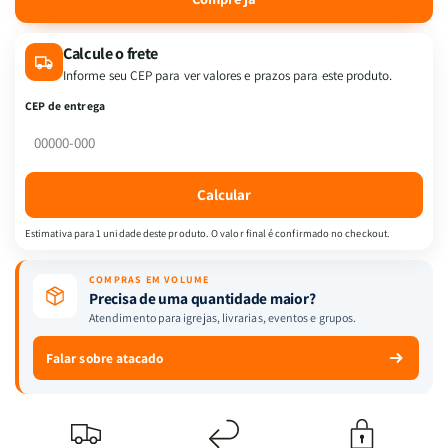
de
de
LIVRO
LIVRO
Calcule o frete
JARDIM
JARDIM
DOS
DOS
Informe seu CEP para ver valores e prazos para este produto.
SONHOS
SONHOS
CEP de entrega
FELICIDADE
FELICIDADE
PLENA
PLENA
-
-
CAMELOT
CAMELOT
Calcular
EDITORA
EDITORA
Estimativa para 1 unidade deste produto. O valor final é confirmado no checkout.
COMPRAS EM VOLUME
Precisa de uma quantidade maior?
Atendimento para igrejas, livrarias, eventos e grupos.
Falar sobre atacado