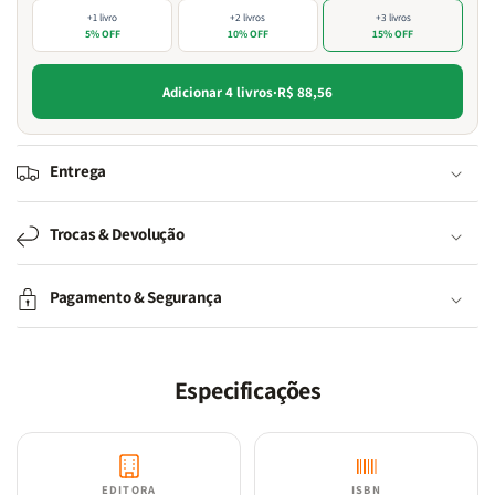
+1 livro
+2 livros
+3 livros
5% OFF
10% OFF
15% OFF
Adicionar 4 livros
·
R$ 88,56
Entrega
Trocas & Devolução
Pagamento & Segurança
Especificações
EDITORA
ISBN