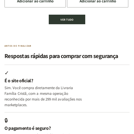
Adicionar ao carrinho
Adicionar ao carrinho
quantidade
quantidade
quantidade
quantidade
de
de
de
de
Kit
Kit
Kit
Kit
VER TUDO
Edificando
Edificando
2
2
Lares
Lares
Livros
Livros
de
de
|
|
Paz
Paz
Virtudes
Virtudes
|
|
de
de
ANTES DE FINALIZAR
Eu,
Eu,
uma
uma
Respostas rápidas para comprar com segurança
Minhas
Minhas
Mulher
Mulher
Lutas
Lutas
Segundo
Segundo
Internas
Internas
Deus
Deus
✓
e
e
É o site oficial?
Deus
Deus
Sim. Você compra diretamente da Livraria
+
+
Família Cristã, com a mesma operação
A
A
reconhecida por mais de 299 mil avaliações nos
Mulher
Mulher
marketplaces.
que
que
Edifica
Edifica
🔒
o
o
O pagamento é seguro?
Lar
Lar