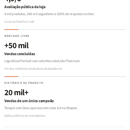
Avaliação pública da loja
4 mil produtos, 298 mil seguidores e 100% de resposta no chat.
Livrarias Família Cristã
MERCADO LIVRE
+50 mil
Vendas concluídas
Loja oficial Penkall com selo MercadoLíder Platinum.
Um dos melhores vendedores da plataforma
HISTÓRICO DE PRODUTO
20 mil+
Vendas de um único campeão
Terapia com Deus aparece com nota 4,9 na Shopee.
Dados públicos do marketplace