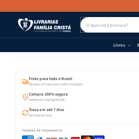
PULAR PARA
O CONTEÚDO
Livros
B
PULAR PARA
AS
INFORMAÇÕES
DO PRODUTO
Frete para todo o Brasil
Receba em casa com todo o cuidado
Compra 100% segura
Ambiente criptografado
Troca em até 7 dias
Sem burocracia
FORMAS DE PAGAMENTO