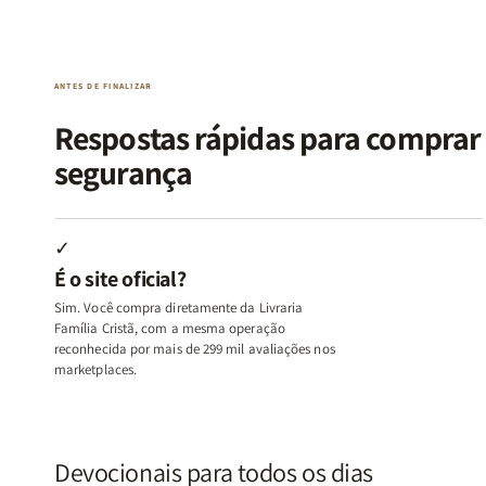
da
da
de
de
Alma
Alma
Guerra
Guerra
|
|
|
|
O
O
Livro
Livro
ANTES DE FINALIZAR
Vício
Vício
+
+
de
de
Devocional
Devocion
Respostas rápidas para compra
Agradar
Agradar
segurança
a
a
Todos
Todos
+
+
Raiz
Raiz
✓
da
da
É o site oficial?
Rejeição
Rejeição
+
+
Sim. Você compra diretamente da Livraria
O
O
Família Cristã, com a mesma operação
Vazio
Vazio
reconhecida por mais de 299 mil avaliações nos
marketplaces.
da
da
Insatisfação.
Insatisfação.
Devocionais para todos os dias