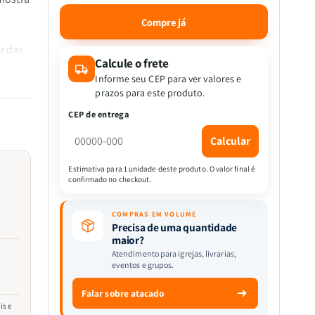
a
a
quantidade
quantidade
Compre já
de
de
Educando
Educando
r das
Adolescentes
Adolescentes
Calcule o frete
|
|
Informe seu CEP para ver valores e
Gary
Gary
prazos para este produto.
Ezzo
Ezzo
CEP de entrega
e
e
co
Robert
Robert
Calcular
 é o
Bucknam
Bucknam
Estimativa para 1 unidade deste produto. O valor final é
confirmado no checkout.
raz
, para
COMPRAS EM VOLUME
Precisa de uma quantidade
 onda
maior?
zer "Eu
Atendimento para igrejas, livrarias,
eventos e grupos.
 isso,
Falar sobre atacado
is e
om meu