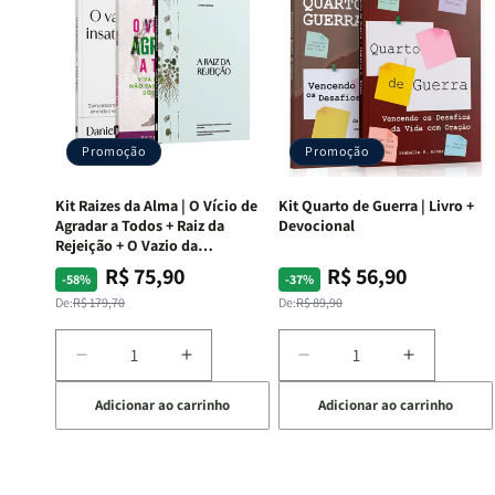
Promoção
Promoção
Kit Raizes da Alma | O Vício de
Kit Quarto de Guerra | Livro +
Agradar a Todos + Raiz da
Devocional
Rejeição + O Vazio da
Insatisfação.
R$ 75,90
R$ 56,90
Preço
Preço
Preço
Preço
-58%
-37%
normal
promocional
normal
promocional
De:
R$ 179,70
De:
R$ 89,90
Diminuir
Aumentar
Diminuir
Aumentar
a
a
a
a
Adicionar ao carrinho
Adicionar ao carrinho
quantidade
quantidade
quantidade
quantida
de
de
de
de
Kit
Kit
Kit
Kit
Raizes
Raizes
Quarto
Quarto