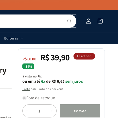
Pesquisar
Fazer
Carrinho
login
Editoras
R$ 39,90
Preço
Preço
Esgotado
R$ 60,00
normal
promocional
-34%
ry
à vista no Pix
ou em até
6x
de R$ 6,65
sem juros
Frete
calculado no checkout.
Fora de estoque
Quantidade
ESGOTADO
Diminuir
Aumentar
ostra