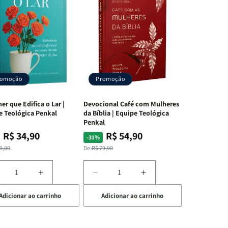
romoção
Promoção
er que Edifica o Lar |
Devocional Café com Mulheres
e Teológica Penkal
da Bíblia | Equipe Teológica
Penkal
R$ 34,90
R$ 54,90
ço
ço
Preço
Preço
-31%
mal
mocional
normal
promocional
9,80
De:
R$ 79,90
iminuir
Aumentar
Diminuir
Aumentar
a
a
a
Adicionar ao carrinho
Adicionar ao carrinho
uantidade
quantidade
quantidade
quantidade
e
de
de
de
A
Devocional
Devocional