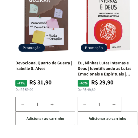
Promoção
Promoção
Devocional Quarto de Guerra |
Eu, Minhas Lutas Internas e
Isabelle S. Alves
Deus | Identificando as Lutas
Emocionais e Espirituais |
Estela Costa
R$ 31,90
R$ 29,90
Preço
Preço
Preço
Preço
-47%
-40%
normal
promocional
normal
promocional
De:
R$ 59,90
De:
R$ 49,80
Diminuir
Aumentar
Diminuir
Aumentar
a
a
a
a
Adicionar ao carrinho
Adicionar ao carrinho
quantidade
quantidade
quantidade
quantida
de
de
de
de
Devocional
Devocional
Eu,
Eu,