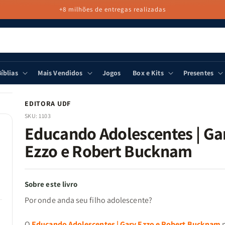
+8 milhões de entregas realizadas
íblias
Mais Vendidos
Jogos
Box e Kits
Presentes
EDITORA UDF
SKU:
1103
Educando Adolescentes | Ga
Ezzo e Robert Bucknam
Sobre este livro
Por onde anda seu filho adolescente?
O
Educando Adolescentes | Gary Ezzo e Robert Bucknam
m