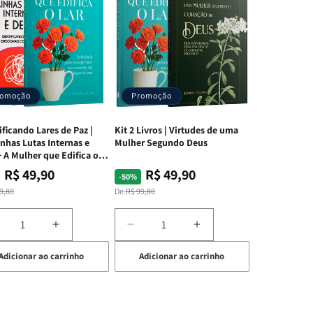
romoção
Promoção
ificando Lares de Paz |
Kit 2 Livros | Virtudes de uma
nhas Lutas Internas e
Mulher Segundo Deus
 A Mulher que Edifica o
R$ 49,90
R$ 49,90
ço
ço
Preço
Preço
-50%
mal
mocional
normal
promocional
9,80
De:
R$ 99,80
iminuir
Aumentar
Diminuir
Aumentar
a
a
a
Adicionar ao carrinho
Adicionar ao carrinho
uantidade
quantidade
quantidade
quantidade
e
de
de
de
t
Kit
Kit
Kit
dificando
Edificando
2
2