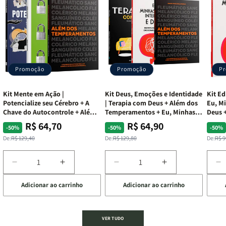
Promoção
Promoção
P
Kit Mente em Ação |
Kit Deus, Emoções e Identidade
Kit Ed
Potencialize seu Cérebro + A
| Terapia com Deus + Além dos
Eu, Mi
Chave do Autocontrole + Além
Temperamentos + Eu, Minhas
Deus +
dos Temperamentos
Feridas e Deus
Lar
R$ 64,70
R$ 64,90
Preço
Preço
Preço
Preço
Pre
Pre
-50%
-50%
-50%
normal
promocional
normal
promocional
nor
pro
De:
R$ 129,40
De:
R$ 129,80
De:
R$ 9
Diminuir
Aumentar
Diminuir
Aumentar
D
a
a
a
a
a
Adicionar ao carrinho
Adicionar ao carrinho
de
quantidade
quantidade
quantidade
quantidade
q
de
de
de
de
d
Kit
Kit
Kit
Kit
Ki
Mente
Mente
Deus,
Deus,
E
VER TUDO