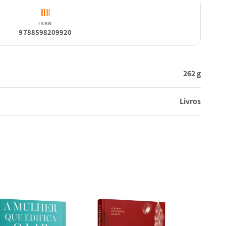
ISBN
9788598209920
262 g
Livros