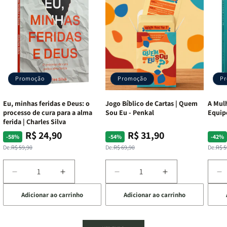
Promoção
Promoção
P
Eu, minhas feridas e Deus: o
Jogo Bíblico de Cartas | Quem
A Mulh
processo de cura para a alma
Sou Eu - Penkal
Equip
ferida | Charles Silva
R$ 24,90
R$ 31,90
Preço
Preço
Preço
Preço
Pre
Pre
-58%
-54%
-42%
normal
promocional
normal
promocional
nor
pro
De:
R$ 59,90
De:
R$ 69,90
De:
R$ 5
Diminuir
Aumentar
Diminuir
Aumentar
D
a
a
a
a
a
Adicionar ao carrinho
Adicionar ao carrinho
de
quantidade
quantidade
quantidade
quantidade
q
de
de
de
de
d
Eu,
Eu,
Jogo
Jogo
A