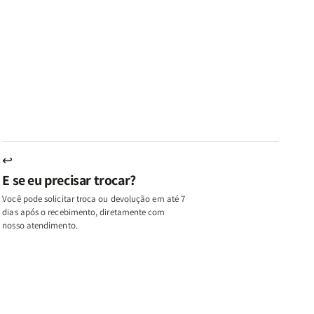
ares
Lares
Livros
Livros
e
de
|
|
az
Paz
Virtudes
Virtudes
|
de
de
u,
Eu,
uma
uma
inhas
Minhas
Mulher
Mulher
utas
Lutas
Segundo
Segundo
ternas
Internas
Deus
Deus
e
eus
Deus
s
+
↩
A
E se eu precisar trocar?
ulher
Mulher
ue
que
Você pode solicitar troca ou devolução em até 7
ifica
Edifica
dias após o recebimento, diretamente com
o
nosso atendimento.
ar
Lar