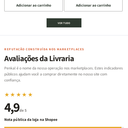
a
a
a
a
Adicionar ao carrinho
Adicionar ao carrinho
quantidade
quantidade
quantidade
quantidade
de
de
de
de
Jogo
Jogo
Jogo
Jogo
VER TUDO
Bíblico
Bíblico
da
da
de
de
memória
memória
Cartas
Cartas
|
|
|
|
Arca
Arca
Famílias
Famílias
de
de
REPUTAÇÃO CONSTRUÍDA NOS MARKETPLACES
da
da
Noé
Noé
Avaliações da Livraria
Bíblia
Bíblia
-
-
Penkal é o nome da nossa operação nos marketplaces. Estes indicadores
Penkal
Penkal
públicos ajudam você a comprar diretamente no nosso site com
confiança.
★★★★★
4,9
de 5
Nota pública da loja na Shopee