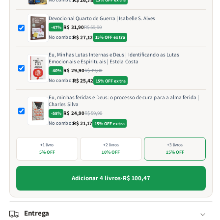
Devocional Quarto de Guerra | Isabelle S. Alves
R$ 31,90
R$ 59,90
-47%
No combo:
R$ 27,12
15% OFF extra
Eu, Minhas Lutas Internas e Deus | Identificando as Lutas
Emocionais e Espirituais | Estela Costa
R$ 29,90
R$ 49,80
-40%
No combo:
R$ 25,42
15% OFF extra
Eu, minhas feridas e Deus: o processo de cura para a alma ferida |
Charles Silva
R$ 24,90
R$ 59,90
-58%
No combo:
R$ 21,17
15% OFF extra
+1 livro
+2 livros
+3 livros
5% OFF
10% OFF
15% OFF
Adicionar 4 livros
·
R$ 100,47
Entrega