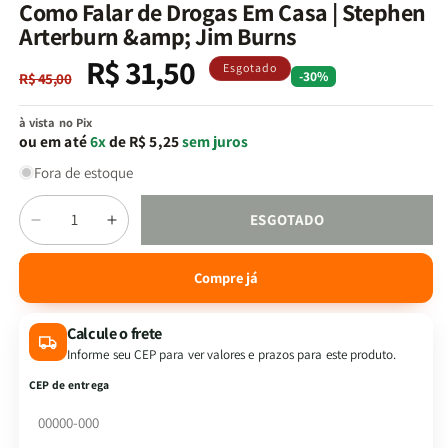
na
Como Falar de Drogas Em Casa | Stephen
janela
Arterburn &amp; Jim Burns
modal
R$ 31,50
Preço
Preço
Esgotado
-30%
R$ 45,00
normal
promocional
à vista no Pix
ou em até
6x
de R$ 5,25
sem juros
Fora de estoque
Quantidade
ESGOTADO
Diminuir
Aumentar
a
a
quantidade
quantidade
Compre já
de
de
Como
Como
Calcule o frete
Falar
Falar
de
de
Informe seu CEP para ver valores e prazos para este produto.
Drogas
Drogas
CEP de entrega
Em
Em
Casa
Casa
|
|