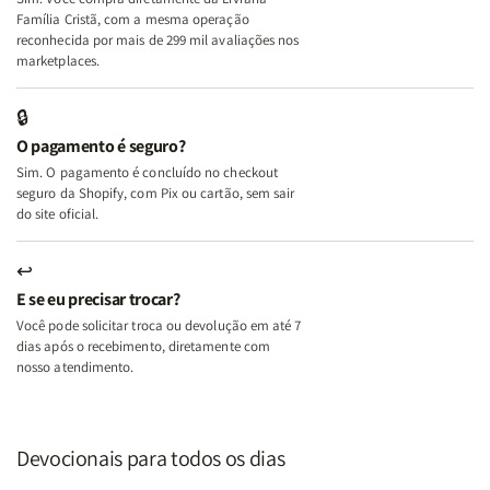
+
+
Família Cristã, com a mesma operação
A
A
reconhecida por mais de 299 mil avaliações nos
Mulher
Mulher
marketplaces.
que
que
Edifica
Edifica
🔒
o
o
O pagamento é seguro?
Lar
Lar
Sim. O pagamento é concluído no checkout
seguro da Shopify, com Pix ou cartão, sem sair
do site oficial.
↩
E se eu precisar trocar?
Você pode solicitar troca ou devolução em até 7
dias após o recebimento, diretamente com
nosso atendimento.
Devocionais para todos os dias