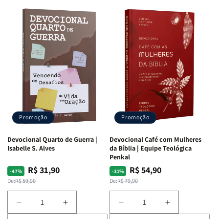
Promoção
Promoção
Devocional Quarto de Guerra |
Devocional Café com Mulheres
Isabelle S. Alves
da Bíblia | Equipe Teológica
Penkal
R$ 31,90
R$ 54,90
Preço
Preço
Preço
Preço
-47%
-31%
normal
promocional
normal
promocional
De:
R$ 59,90
De:
R$ 79,90
Diminuir
Aumentar
Diminuir
Aumentar
a
a
a
a