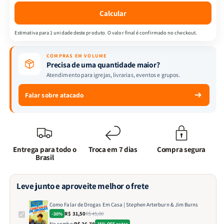
Stephen
Stephen
Calcular
Arterburn
Arterburn
&amp;
&amp;
Estimativa para 1 unidade deste produto. O valor final é confirmado no checkout.
Jim
Jim
Burns
Burns
COMPRAS EM VOLUME
Precisa de uma quantidade maior?
Atendimento para igrejas, livrarias, eventos e grupos.
Falar sobre atacado
Entrega para todo o
Troca em 7 dias
Compra segura
Brasil
Leve junto e aproveite melhor o frete
Como Falar de Drogas Em Casa | Stephen Arterburn & Jim Burns
R$ 31,50
R$ 45,00
-30%
No combo:
R$ 26,78
15% OFF extra