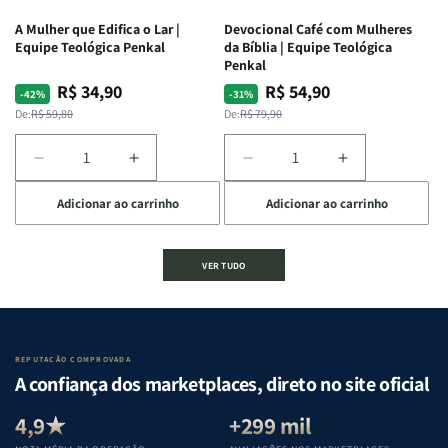
ferida
ferida
A Mulher que Edifica o Lar |
Devocional Café com Mulheres
|
|
Equipe Teológica Penkal
da Bíblia | Equipe Teológica
Charles
Charles
Penkal
Silva
Silva
R$ 34,90
R$ 54,90
Preço
Preço
Preço
Preço
-42%
-31%
normal
promocional
normal
promocional
De:
R$ 59,80
De:
R$ 79,90
Diminuir
Aumentar
Diminuir
Aumentar
a
a
a
a
Adicionar ao carrinho
Adicionar ao carrinho
quantidade
quantidade
quantidade
quantidade
de
de
de
de
A
A
Devocional
Devocional
VER TUDO
Mulher
Mulher
Café
Café
que
que
com
com
Edifica
Edifica
Mulheres
Mulheres
o
o
da
da
Lar
Lar
Bíblia
Bíblia
REPUTAÇÃO COMPROVADA
|
|
|
|
A confiança dos marketplaces, direto no site oficial
Equipe
Equipe
Equipe
Equipe
Teológica
Teológica
Teológica
Teológica
4,9★
+299 mil
Penkal
Penkal
Penkal
Penkal