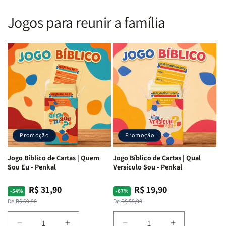
Nova
Nova
|
|
Versão
Versão
PPM
PPM
Jogos para reunir a família
Almeida
Almeida
|
|
|
|
ARC
ARC
Letra
Letra
|
|
Média
Média
Full
Full
&amp;
&amp;
Color
Color
Full
Full
|
|
Color
Color
Capa
Capa
|
|
Dura
Dura
Brochura
Brochura
c/
c/
|
|
Harpa
Harpa
Rei
Rei
|
|
Promoção
Promoção
Leão
Leão
-
-
Cruz
Cruz
Jogo Bíblico de Cartas | Quem
Jogo Bíblico de Cartas | Qual
Laranja
Laranja
Sou Eu - Penkal
Versículo Sou - Penkal
R$ 31,90
R$ 19,90
Preço
Preço
Preço
Preço
-54%
-67%
normal
promocional
normal
promocional
De:
R$ 69,90
De:
R$ 59,90