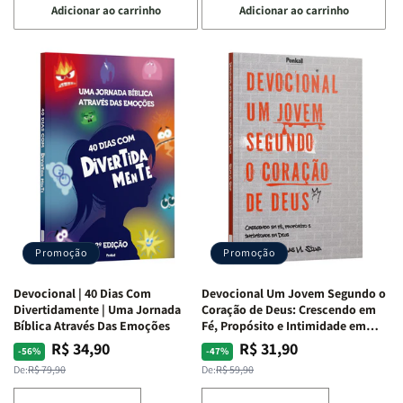
Adicionar ao carrinho
Adicionar ao carrinho
quantidade
quantidade
quantidade
quantidade
de
de
de
de
Devocional
Devocional
Devocional
Devocional
Quarto
Quarto
Café
Café
de
de
com
com
Guerra
Guerra
Mulheres
Mulheres
|
|
da
da
Isabelle
Isabelle
Bíblia
Bíblia
S.
S.
|
|
Alves
Alves
Equipe
Equipe
Teológica
Teológica
Penkal
Penkal
Promoção
Promoção
Devocional | 40 Dias Com
Devocional Um Jovem Segundo o
Divertidamente | Uma Jornada
Coração de Deus: Crescendo em
Bíblica Através Das Emoções
Fé, Propósito e Intimidade em
Deus
R$ 34,90
R$ 31,90
Preço
Preço
Preço
Preço
-56%
-47%
normal
promocional
normal
promocional
De:
R$ 79,90
De:
R$ 59,90