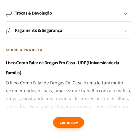
Trocas & Devolução
Pagamento & Segurança
SOBRE O PRODUTO
Livro Como Falar de Drogas Em Casa - UDF (Universidade da
Família)
O livro Como Falar de Drogas Em Casa é uma leitura muito
recomendada aos pais, uma vez que trabalha com a temática,
drogas, mostrando uma maneira de conversar com os filhos,
de modo a evitar que as drogas entrem nos lares e destruam
famílias.
Ler mais
O plano antidrogas apresentado neste livro é eficaz e, se os
pais seguirem os passos deste plano, poderão salvar a vida