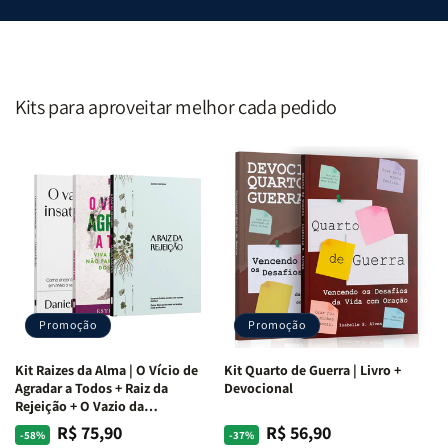
Kits para aproveitar melhor cada pedido
Promoção
Promoção
Kit Raizes da Alma | O Vício de
Kit Quarto de Guerra | Livro +
Agradar a Todos + Raiz da
Devocional
Rejeição + O Vazio da
Insatisfação.
R$ 75,90
R$ 56,90
Preço
Preço
Preço
Preço
-58%
-37%