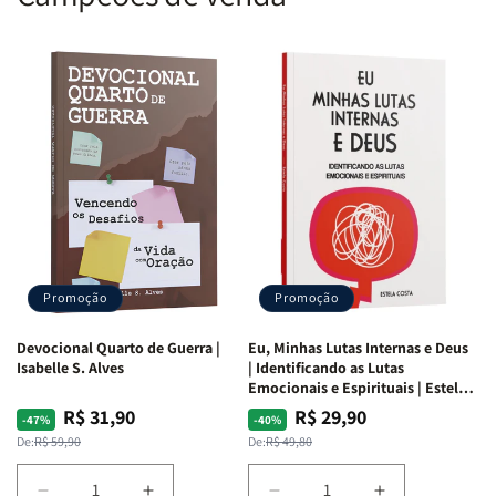
Promoção
Promoção
Devocional Quarto de Guerra |
Eu, Minhas Lutas Internas e Deus
Isabelle S. Alves
| Identificando as Lutas
Emocionais e Espirituais | Estela
Costa
R$ 31,90
R$ 29,90
Preço
Preço
Preço
Preço
-47%
-40%
normal
promocional
normal
promocional
De:
R$ 59,90
De:
R$ 49,80