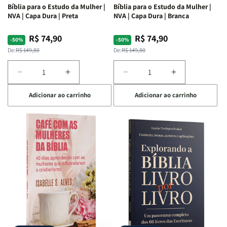
Bíblia para o Estudo da Mulher |
Bíblia para o Estudo da Mulher |
NVA | Capa Dura | Preta
NVA | Capa Dura | Branca
R$ 74,90
R$ 74,90
Preço
Preço
Preço
Preço
-50%
-50%
normal
promocional
normal
promocional
De:
R$ 149,80
De:
R$ 149,80
Diminuir
Aumentar
Diminuir
Aumentar
a
a
a
a
Adicionar ao carrinho
Adicionar ao carrinho
quantidade
quantidade
quantidade
quantidade
de
de
de
de
Bíblia
Bíblia
Bíblia
Bíblia
para
para
para
para
o
o
o
o
Estudo
Estudo
Estudo
Estudo
da
da
da
da
Mulher
Mulher
Mulher
Mulher
|
|
|
|
NVA
NVA
NVA
NVA
|
|
|
|
Capa
Capa
Capa
Capa
Dura
Dura
Dura
Dura