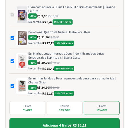
Livro com Aquarela | Uma Casa Muito Bem-Assombrada | Ciranda
Cultural
R$ 9,90
R$ 19,90
-50%
No combo:
R$ 8,42
15% OFF extra
Devocional Quarto de Guerra | Isabelle S. Alves
R$ 31,90
R$ 59,90
-47%
No combo:
R$ 27,12
15% OFF extra
Eu, Minhas Lutas Internas e Deus | Identificando as Lutas
Emocionais e Espirituais | Estela Costa
R$ 29,90
R$ 49,80
-40%
No combo:
R$ 25,42
15% OFF extra
Eu, minhas feridas e Deus: o processo de cura para a alma ferida |
Charles Silva
R$ 24,90
R$ 59,90
-58%
No combo:
R$ 21,17
15% OFF extra
+1 livro
+2 livros
+3 livros
5% OFF
10% OFF
15% OFF
Adicionar 4 livros
·
R$ 82,11