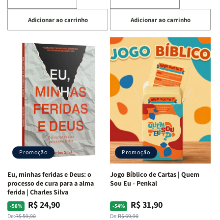
Diminuir
Aumentar
Diminuir
Aumentar
a
a
a
a
Adicionar ao carrinho
Adicionar ao carrinho
quantidade
quantidade
quantidade
quantidade
de
de
de
de
Devocional
Devocional
Eu,
Eu,
Quarto
Quarto
Minhas
Minhas
de
de
Lutas
Lutas
Guerra
Guerra
Internas
Internas
|
|
e
e
Isabelle
Isabelle
Deus
Deus
S.
S.
|
|
Alves
Alves
Identificando
Identificando
as
as
Lutas
Lutas
Emocionais
Emocionais
Promoção
Promoção
e
e
Espirituais
Espirituais
Eu, minhas feridas e Deus: o
Jogo Bíblico de Cartas | Quem
|
|
processo de cura para a alma
Sou Eu - Penkal
Estela
Estela
ferida | Charles Silva
Costa
Costa
R$ 24,90
R$ 31,90
Preço
Preço
Preço
Preço
-58%
-54%
normal
promocional
normal
promocional
De:
R$ 59,90
De:
R$ 69,90