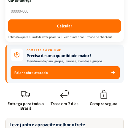
CEP de entrega
Uma
Uma
Casa
Casa
Muito
Muito
Bem-
Bem-
Calcular
Assombrada
Assombrada
|
|
Estimativa para 1 unidade deste produto. O valor final é confirmado no checkout.
Ciranda
Ciranda
Cultural
Cultural
COMPRAS EM VOLUME
Precisa de uma quantidade maior?
Atendimento para igrejas, livrarias, eventos e grupos.
Falar sobre atacado
Entrega para todo o
Troca em 7 dias
Compra segura
Brasil
Leve junto e aproveite melhor o frete