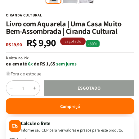
na
n
janela
j
modal
m
CIRANDA CULTURAL
Livro com Aquarela | Uma Casa Muito
Bem-Assombrada | Ciranda Cultural
R$ 9,90
Preço
Preço
Esgotado
-50%
R$ 19,90
normal
promocional
à vista no Pix
ou em até
6x
de R$ 1,65
sem juros
Fora de estoque
Quantidade
ESGOTADO
Diminuir
Aumentar
a
a
quantidade
quantidade
Compre já
de
de
Livro
Livro
Calcule o frete
com
com
Aquarela
Aquarela
Informe seu CEP para ver valores e prazos para este produto.
|
|