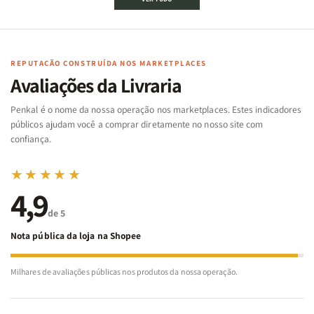
Bíblico
Bíblico
da
da
de
de
memória
memória
Cartas
Cartas
|
|
|
|
Arca
Arca
Famílias
Famílias
de
de
REPUTAÇÃO CONSTRUÍDA NOS MARKETPLACES
da
da
Noé
Noé
Avaliações da Livraria
Bíblia
Bíblia
-
-
Penkal é o nome da nossa operação nos marketplaces. Estes indicadores
Penkal
Penkal
públicos ajudam você a comprar diretamente no nosso site com
confiança.
★★★★★
4,9
de 5
Nota pública da loja na Shopee
Milhares de avaliações públicas nos produtos da nossa operação.