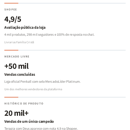
SHOPEE
4,9/5
Avaliação pública da loja
4 mil produtos, 298 mil seguidores e 100% de resposta no chat.
Livrarias Família Cristã
MERCADO LIVRE
+50 mil
Vendas concluídas
Loja oficial Penkall com selo MercadoLíder Platinum.
Um dos melhores vendedores da plataforma
HISTÓRICO DE PRODUTO
20 mil+
Vendas de um único campeão
Terapia com Deus aparece com nota 4,9 na Shopee.