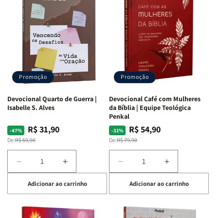
Promoção
Promoção
Devocional Quarto de Guerra |
Devocional Café com Mulheres
Isabelle S. Alves
da Bíblia | Equipe Teológica
Penkal
R$ 31,90
R$ 54,90
Preço
Preço
Preço
Preço
-47%
-31%
normal
promocional
normal
promocional
De:
R$ 59,90
De:
R$ 79,90
Diminuir
Aumentar
Diminuir
Aumentar
a
a
a
a
Adicionar ao carrinho
Adicionar ao carrinho
quantidade
quantidade
quantidade
quantidade
de
de
de
de
Devocional
Devocional
Devocional
Devocional
Quarto
Quarto
Café
Café