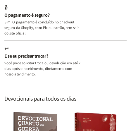
Edifica
Edifica
🔒
o
o
O pagamento é seguro?
Lar
Lar
Sim. O pagamento é concluído no checkout
seguro da Shopify, com Pix ou cartão, sem sair
do site oficial.
↩
E se eu precisar trocar?
Você pode solicitar troca ou devolução em até 7
dias após o recebimento, diretamente com
nosso atendimento.
Devocionais para todos os dias