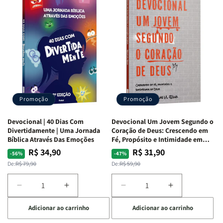
de
de
com
com
Guerra
Guerra
Mulheres
Mulheres
|
|
da
da
Isabelle
Isabelle
Bíblia
Bíblia
S.
S.
|
|
Alves
Alves
Equipe
Equipe
Teológica
Teológica
Penkal
Penkal
Promoção
Promoção
Devocional | 40 Dias Com
Devocional Um Jovem Segundo o
Divertidamente | Uma Jornada
Coração de Deus: Crescendo em
Bíblica Através Das Emoções
Fé, Propósito e Intimidade em
Deus
R$ 34,90
R$ 31,90
Preço
Preço
Preço
Preço
-56%
-47%
normal
promocional
normal
promocional
De:
R$ 79,90
De:
R$ 59,90
Diminuir
Aumentar
Diminuir
Aumentar
a
a
a
a
Adicionar ao carrinho
Adicionar ao carrinho
quantidade
quantidade
quantidade
quantidade
de
de
de
de