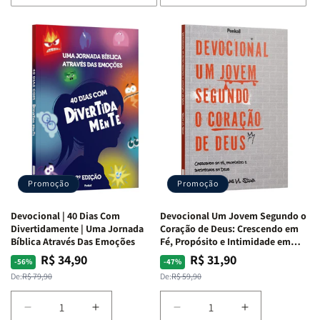
de
de
de
de
Devocional
Devocional
Devocional
Devocional
Quarto
Quarto
Café
Café
de
de
com
com
Guerra
Guerra
Mulheres
Mulheres
|
|
da
da
Isabelle
Isabelle
Bíblia
Bíblia
S.
S.
|
|
Alves
Alves
Equipe
Equipe
Teológica
Teológica
Penkal
Penkal
Promoção
Promoção
Devocional | 40 Dias Com
Devocional Um Jovem Segundo o
Divertidamente | Uma Jornada
Coração de Deus: Crescendo em
Bíblica Através Das Emoções
Fé, Propósito e Intimidade em
Deus
R$ 34,90
R$ 31,90
Preço
Preço
Preço
Preço
-56%
-47%
normal
promocional
normal
promocional
De:
R$ 79,90
De:
R$ 59,90
Diminuir
Aumentar
Diminuir
Aumentar