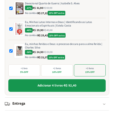
Devocional Quarto de Guerra | Isabelle S. Alves
R$ 31,90
R$ 59,90
-47%
No combo:
R$ 27,12
15% OFF extra
Eu, Minhas Lutas Internas e Deus | Identificando as Lutas
Emocionais e Espirituais | Estela Costa
R$ 29,90
R$ 49,80
-40%
No combo:
R$ 25,42
15% OFF extra
Eu, minhas feridas e Deus: o processo de cura para a alma ferida |
Charles Silva
R$ 24,90
R$ 59,90
-58%
No combo:
R$ 21,17
15% OFF extra
+1 livro
+2 livros
+3 livros
5% OFF
10% OFF
15% OFF
Adicionar 4 livros
·
R$ 92,40
Entrega