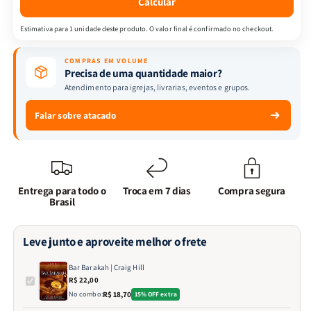
Calcular
Estimativa para 1 unidade deste produto. O valor final é confirmado no checkout.
COMPRAS EM VOLUME
Precisa de uma quantidade maior?
Atendimento para igrejas, livrarias, eventos e grupos.
Falar sobre atacado
Entrega para todo o
Troca em 7 dias
Compra segura
Brasil
Leve junto e aproveite melhor o frete
Bar Barakah | Craig Hill
R$ 22,00
No combo:
R$ 18,70
15% OFF extra