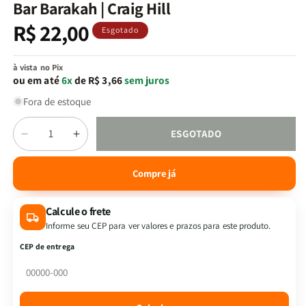
na
Bar Barakah | Craig Hill
janela
modal
R$ 22,00
Preço
Esgotado
normal
à vista no Pix
ou em até
6x
de R$ 3,66
sem juros
Fora de estoque
Quantidade
ESGOTADO
Diminuir
Aumentar
a
a
quantidade
quantidade
Compre já
de
de
Bar
Bar
Calcule o frete
Barakah
Barakah
|
|
Informe seu CEP para ver valores e prazos para este produto.
Craig
Craig
CEP de entrega
Hill
Hill