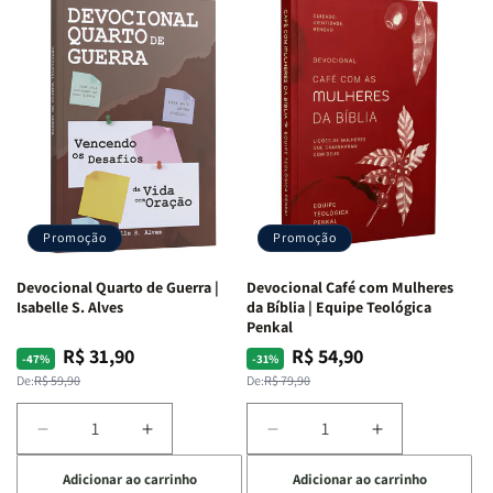
Promoção
Promoção
Devocional Quarto de Guerra |
Devocional Café com Mulheres
Isabelle S. Alves
da Bíblia | Equipe Teológica
Penkal
R$ 31,90
R$ 54,90
Preço
Preço
Preço
Preço
-47%
-31%
normal
promocional
normal
promocional
De:
R$ 59,90
De:
R$ 79,90
Diminuir
Aumentar
Diminuir
Aumentar
a
a
a
a
Adicionar ao carrinho
Adicionar ao carrinho
quantidade
quantidade
quantidade
quantidade