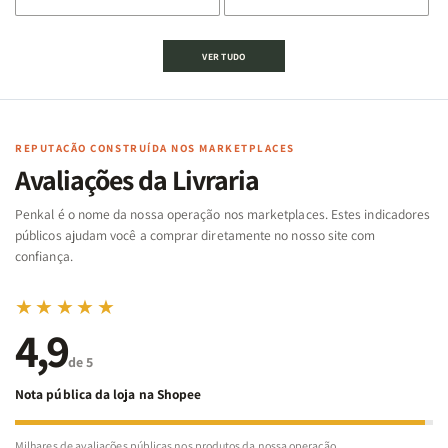
de
de
de
de
Jogo
Jogo
Jogo
Jogo
VER TUDO
Bíblico
Bíblico
da
da
de
de
memória
memória
Cartas
Cartas
|
|
|
|
Arca
Arca
Famílias
Famílias
de
de
REPUTAÇÃO CONSTRUÍDA NOS MARKETPLACES
da
da
Noé
Noé
Avaliações da Livraria
Bíblia
Bíblia
-
-
Penkal é o nome da nossa operação nos marketplaces. Estes indicadores
Penkal
Penkal
públicos ajudam você a comprar diretamente no nosso site com
confiança.
★★★★★
4,9
de 5
Nota pública da loja na Shopee
Milhares de avaliações públicas nos produtos da nossa operação.