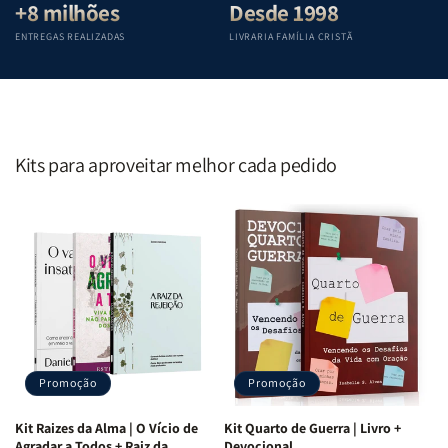
+8 milhões
Desde 1998
ENTREGAS REALIZADAS
LIVRARIA FAMÍLIA CRISTÃ
Kits para aproveitar melhor cada pedido
Promoção
Promoção
Kit Raizes da Alma | O Vício de
Kit Quarto de Guerra | Livro +
Agradar a Todos + Raiz da
Devocional