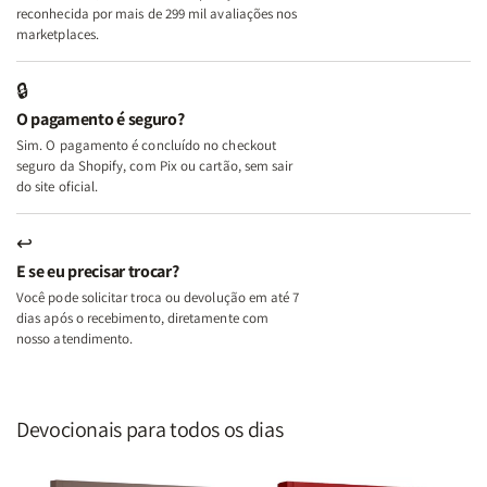
A
A
reconhecida por mais de 299 mil avaliações nos
Mulher
Mulher
marketplaces.
que
que
Edifica
Edifica
🔒
o
o
O pagamento é seguro?
Lar
Lar
Sim. O pagamento é concluído no checkout
seguro da Shopify, com Pix ou cartão, sem sair
do site oficial.
↩
E se eu precisar trocar?
Você pode solicitar troca ou devolução em até 7
dias após o recebimento, diretamente com
nosso atendimento.
Devocionais para todos os dias