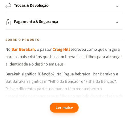
Trocas & Devolução
Pagamento & Segurança
SOBRE O PRODUTO
No
Bar Barakah
, o pastor
Craig Hill
escreveu como que um guia
para os pais cristãos que buscam liberar seus filhos para alcançar
a identidade e o destino em Deus.
Barakah significa ?Bênção?. Na língua hebraica, Bar Barakah e
Bat Barakah significam "Filho da Bênção" e "Filha da Bênção".
Pais de diferentes partes do mundo têm redescoberto a
necessidade de abençoar seus filhos no período de puberdade e de
liberá-los para a fase adulta. Por séculos, os pais judeus
Ler mais
mantiveram a tradição da cerimônia do Bar/Bat Mitzvah (que
significa Filho/Filha da Lei).