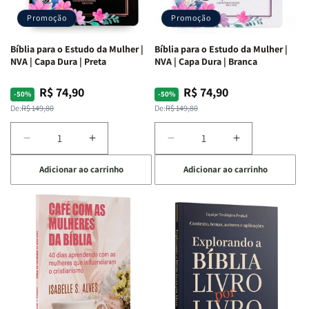
Promoção
Promoção
Bíblia para o Estudo da Mulher |
Bíblia para o Estudo da Mulher |
NVA | Capa Dura | Preta
NVA | Capa Dura | Branca
R$ 74,90
R$ 74,90
Preço
Preço
Preço
Preço
-50%
-50%
normal
promocional
normal
promocional
De:
R$ 149,80
De:
R$ 149,80
Diminuir
Aumentar
Diminuir
Aumentar
a
a
a
a
Adicionar ao carrinho
Adicionar ao carrinho
quantidade
quantidade
quantidade
quantidade
de
de
de
de
Bíblia
Bíblia
Bíblia
Bíblia
para
para
para
para
o
o
o
o
Estudo
Estudo
Estudo
Estudo
da
da
da
da
Mulher
Mulher
Mulher
Mulher
|
|
|
|
NVA
NVA
NVA
NVA