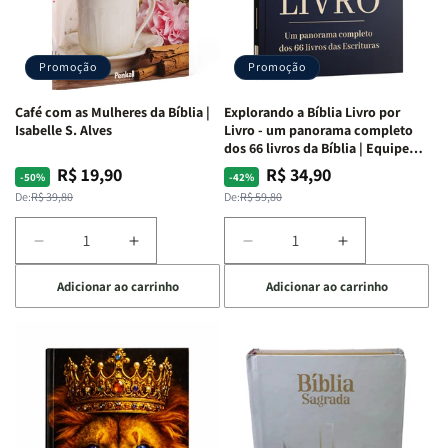
|
|
|
|
Capa
Capa
Capa
Capa
Dura
Dura
Dura
Dura
Promoção
Promoção
|
|
|
|
Preta
Preta
Branca
Branca
Café com as Mulheres da Bíblia |
Explorando a Bíblia Livro por
Isabelle S. Alves
Livro - um panorama completo
dos 66 livros da Bíblia | Equipe
teológica Penkal
R$ 19,90
R$ 34,90
Preço
Preço
Preço
Preço
-50%
-42%
normal
promocional
normal
promocional
De:
R$ 39,80
De:
R$ 59,80
Diminuir
Aumentar
Diminuir
Aumentar
a
a
a
a
Adicionar ao carrinho
Adicionar ao carrinho
quantidade
quantidade
quantidade
quantidade
de
de
de
de
Café
Café
Explorando
Explorando
com
com
a
a
as
as
Bíblia
Bíblia
Mulheres
Mulheres
Livro
Livro
da
da
por
por
Bíblia
Bíblia
Livro
Livro