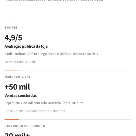
SHOPEE
4,9/5
Avaliação pública da loja
4 mil produtos, 298 mil seguidores e 100% de resposta no chat.
Livrarias Família Cristã
MERCADO LIVRE
+50 mil
Vendas concluídas
Loja oficial Penkall com selo MercadoLíder Platinum.
Um dos melhores vendedores da plataforma
HISTÓRICO DE PRODUTO
20 mil+