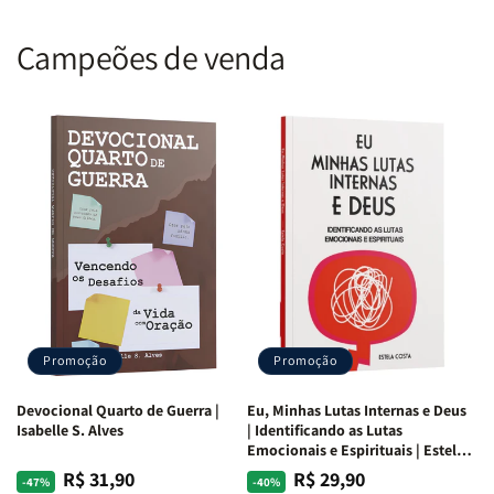
de muitas pessoas.
Campeões de venda
Promoção
Promoção
Devocional Quarto de Guerra |
Eu, Minhas Lutas Internas e Deus
Isabelle S. Alves
| Identificando as Lutas
Emocionais e Espirituais | Estela
Costa
R$ 31,90
R$ 29,90
Preço
Preço
Preço
Preço
-47%
-40%