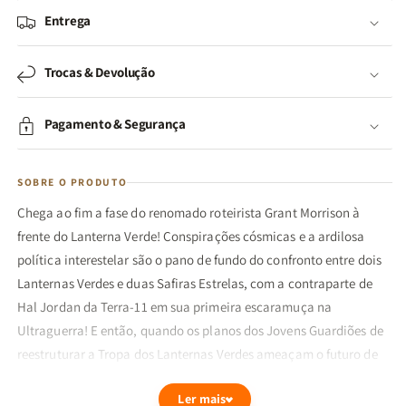
Entrega
Trocas & Devolução
Pagamento & Segurança
SOBRE O PRODUTO
Chega ao fim a fase do renomado roteirista Grant Morrison à
frente do Lanterna Verde! Conspirações cósmicas e a ardilosa
política interestelar são o pano de fundo do confronto entre dois
Lanternas Verdes e duas Safiras Estrelas, com a contraparte de
Hal Jordan da Terra-11 em sua primeira escaramuça na
Ultraguerra! E então, quando os planos dos Jovens Guardiões de
reestruturar a Tropa dos Lanternas Verdes ameaçam o futuro de
Jordan como parte dela, ele resolve se recolher ao planeta de
Ler mais
Athmoora para um pouco de descanso. Mas eis que ele acaba