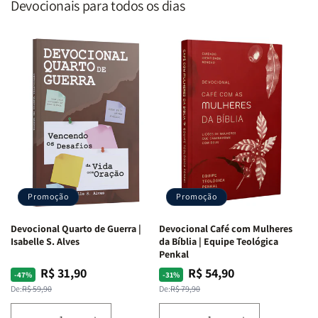
Devocionais para todos os dias
Promoção
Promoção
Devocional Quarto de Guerra |
Devocional Café com Mulheres
Isabelle S. Alves
da Bíblia | Equipe Teológica
Penkal
R$ 31,90
R$ 54,90
Preço
Preço
Preço
Preço
-47%
-31%
normal
promocional
normal
promocional
De:
R$ 59,90
De:
R$ 79,90