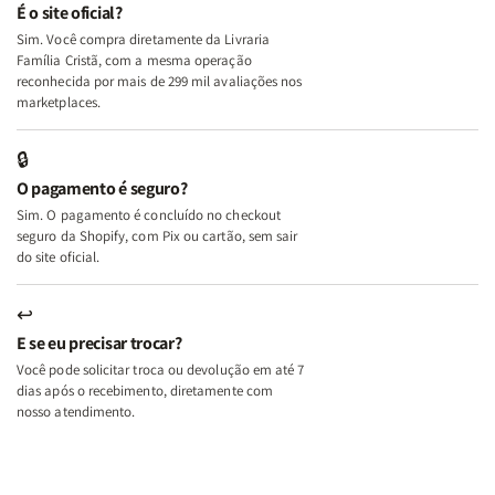
e
e
É o site oficial?
Deus
Deus
Sim. Você compra diretamente da Livraria
+
+
Família Cristã, com a mesma operação
A
A
reconhecida por mais de 299 mil avaliações nos
Mulher
Mulher
marketplaces.
que
que
Edifica
Edifica
🔒
o
o
O pagamento é seguro?
Lar
Lar
Sim. O pagamento é concluído no checkout
seguro da Shopify, com Pix ou cartão, sem sair
do site oficial.
↩
E se eu precisar trocar?
Você pode solicitar troca ou devolução em até 7
dias após o recebimento, diretamente com
nosso atendimento.