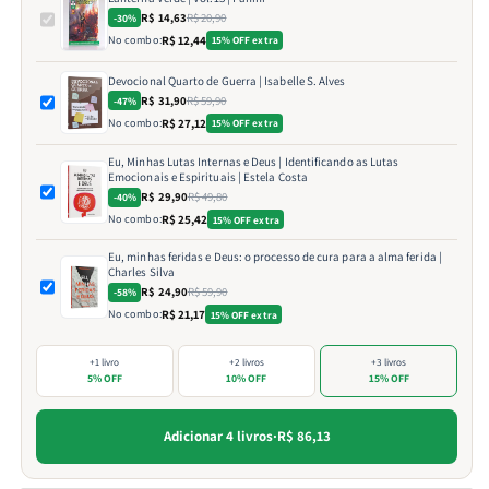
R$ 14,63
R$ 20,90
-30%
No combo:
R$ 12,44
15% OFF extra
Devocional Quarto de Guerra | Isabelle S. Alves
R$ 31,90
R$ 59,90
-47%
No combo:
R$ 27,12
15% OFF extra
Eu, Minhas Lutas Internas e Deus | Identificando as Lutas
Emocionais e Espirituais | Estela Costa
R$ 29,90
R$ 49,80
-40%
No combo:
R$ 25,42
15% OFF extra
Eu, minhas feridas e Deus: o processo de cura para a alma ferida |
Charles Silva
R$ 24,90
R$ 59,90
-58%
No combo:
R$ 21,17
15% OFF extra
+1 livro
+2 livros
+3 livros
5% OFF
10% OFF
15% OFF
Adicionar 4 livros
·
R$ 86,13