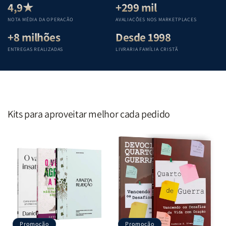
Teológica
Teológica
Teológica
Teológica
4,9★
+299 mil
Penkal
Penkal
Penkal
Penkal
NOTA MÉDIA DA OPERAÇÃO
AVALIAÇÕES NOS MARKETPLACES
+8 milhões
Desde 1998
ENTREGAS REALIZADAS
LIVRARIA FAMÍLIA CRISTÃ
Kits para aproveitar melhor cada pedido
Promoção
Promoção