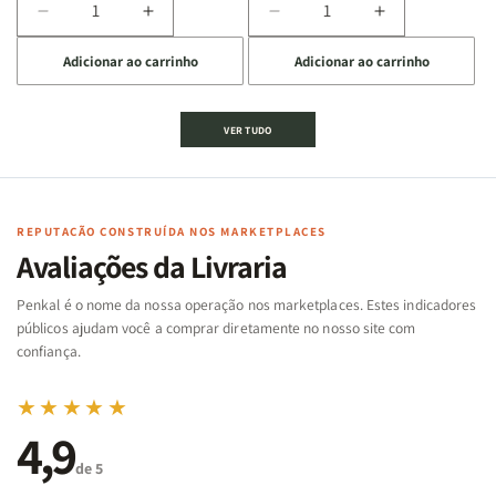
Diminuir
Aumentar
Diminuir
Aumentar
a
a
a
a
Adicionar ao carrinho
Adicionar ao carrinho
quantidade
quantidade
quantidade
quantidade
de
de
de
de
Jogo
Jogo
Jogo
Jogo
VER TUDO
Bíblico
Bíblico
da
da
de
de
memória
memória
Cartas
Cartas
|
|
|
|
Arca
Arca
Famílias
Famílias
de
de
REPUTAÇÃO CONSTRUÍDA NOS MARKETPLACES
da
da
Noé
Noé
Avaliações da Livraria
Bíblia
Bíblia
-
-
Penkal é o nome da nossa operação nos marketplaces. Estes indicadores
Penkal
Penkal
públicos ajudam você a comprar diretamente no nosso site com
confiança.
★★★★★
4,9
de 5