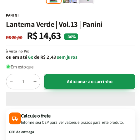
na
n
janela
j
modal
m
PANINI
Lanterna Verde | Vol.13 | Panini
R$ 14,63
Preço
Preço
-30%
R$ 20,90
normal
promocional
à vista no Pix
ou em até
6x
de R$ 2,43
sem juros
Em estoque
Quantidade
Adicionar ao carrinho
Diminuir
Aumentar
a
a
quantidade
quantidade
de
de
Lanterna
Lanterna
Calcule o frete
Verde
Verde
Informe seu CEP para ver valores e prazos para este produto.
|
|
Vol.13
Vol.13
CEP de entrega
|
|