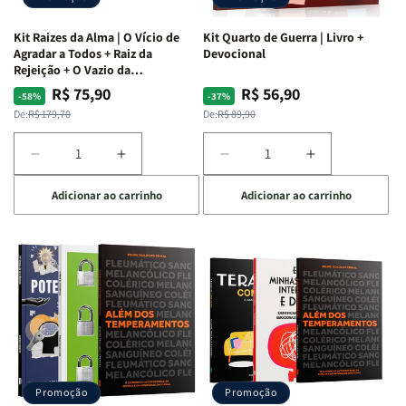
Kit Raizes da Alma | O Vício de
Kit Quarto de Guerra | Livro +
Agradar a Todos + Raiz da
Devocional
Rejeição + O Vazio da
Insatisfação.
R$ 75,90
R$ 56,90
Preço
Preço
Preço
Preço
-58%
-37%
normal
promocional
normal
promocional
De:
R$ 179,70
De:
R$ 89,90
Diminuir
Aumentar
Diminuir
Aumentar
a
a
a
a
Adicionar ao carrinho
Adicionar ao carrinho
quantidade
quantidade
quantidade
quantidade
de
de
de
de
Kit
Kit
Kit
Kit
Raizes
Raizes
Quarto
Quarto
da
da
de
de
Alma
Alma
Guerra
Guerra
|
|
|
|
O
O
Livro
Livro
Vício
Vício
+
+
de
de
Devocional
Devocional
Agradar
Agradar
Promoção
Promoção