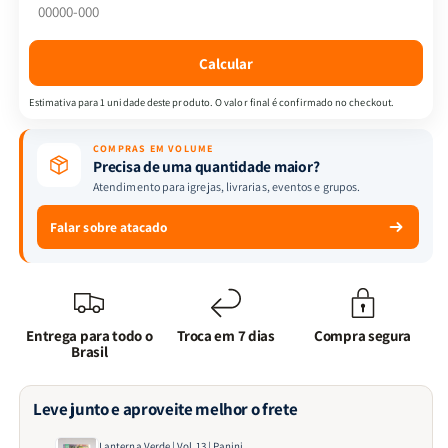
Panini
Panini
Calcular
Estimativa para 1 unidade deste produto. O valor final é confirmado no checkout.
COMPRAS EM VOLUME
Precisa de uma quantidade maior?
Atendimento para igrejas, livrarias, eventos e grupos.
Falar sobre atacado
Entrega para todo o
Troca em 7 dias
Compra segura
Brasil
Leve junto e aproveite melhor o frete
Lanterna Verde | Vol.13 | Panini