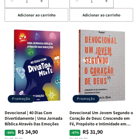
Diminuir
Aumentar
Diminuir
Aumentar
a
a
a
a
Adicionar ao carrinho
Adicionar ao carrinho
quantidade
quantidade
quantidade
quantidade
de
de
de
de
Devocional
Devocional
Devocional
Devocional
Quarto
Quarto
Café
Café
de
de
com
com
Guerra
Guerra
Mulheres
Mulheres
|
|
da
da
Isabelle
Isabelle
Bíblia
Bíblia
S.
S.
|
|
Alves
Alves
Equipe
Equipe
Teológica
Teológica
Penkal
Penkal
Promoção
Promoção
Devocional | 40 Dias Com
Devocional Um Jovem Segundo o
Divertidamente | Uma Jornada
Coração de Deus: Crescendo em
Bíblica Através Das Emoções
Fé, Propósito e Intimidade em
Deus
R$ 34,90
R$ 31,90
Preço
Preço
Preço
Preço
-56%
-47%
De:
R$ 79,90
De:
R$ 59,90