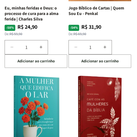
Espirituais
Espirituais
Eu, minhas feridas e Deus: o
Jogo Bíblico de Cartas | Quem
|
|
processo de cura para a alma
Sou Eu - Penkal
Estela
Estela
ferida | Charles Silva
Costa
Costa
R$ 24,90
R$ 31,90
Preço
Preço
Preço
Preço
-58%
-54%
normal
promocional
normal
promocional
De:
R$ 59,90
De:
R$ 69,90
Diminuir
Aumentar
Diminuir
Aumentar
a
a
a
a
Adicionar ao carrinho
Adicionar ao carrinho
quantidade
quantidade
quantidade
quantidade
de
de
de
de
Eu,
Eu,
Jogo
Jogo
minhas
minhas
Bíblico
Bíblico
feridas
feridas
de
de
e
e
Cartas
Cartas
Deus:
Deus:
|
|
o
o
Quem
Quem
processo
processo
Sou
Sou
de
de
Eu
Eu
cura
cura
-
-
para
para
Penkal
Penkal