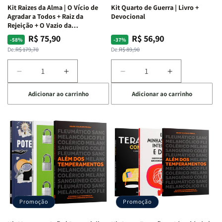
Kit Raizes da Alma | O Vício de
Kit Quarto de Guerra | Livro +
Agradar a Todos + Raiz da
Devocional
Rejeição + O Vazio da
Insatisfação.
R$ 75,90
R$ 56,90
Preço
Preço
Preço
Preço
-58%
-37%
normal
promocional
normal
promocional
De:
R$ 179,70
De:
R$ 89,90
Diminuir
Aumentar
Diminuir
Aumentar
a
a
a
a
Adicionar ao carrinho
Adicionar ao carrinho
quantidade
quantidade
quantidade
quantidade
de
de
de
de
Kit
Kit
Kit
Kit
Raizes
Raizes
Quarto
Quarto
da
da
de
de
Alma
Alma
Guerra
Guerra
|
|
|
|
O
O
Livro
Livro
Vício
Vício
+
+
de
de
Devocional
Devocional
Agradar
Agradar
Promoção
Promoção
a
a
Todos
Todos