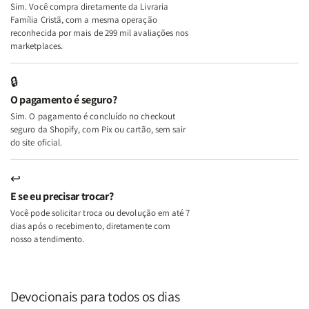
Sim. Você compra diretamente da Livraria
+
+
Família Cristã, com a mesma operação
A
A
reconhecida por mais de 299 mil avaliações nos
Mulher
Mulher
marketplaces.
que
que
Edifica
Edifica
🔒
o
o
O pagamento é seguro?
Lar
Lar
Sim. O pagamento é concluído no checkout
seguro da Shopify, com Pix ou cartão, sem sair
do site oficial.
↩
E se eu precisar trocar?
Você pode solicitar troca ou devolução em até 7
dias após o recebimento, diretamente com
nosso atendimento.
Devocionais para todos os dias