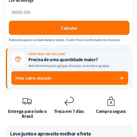
CEP de entrega
Devocional
Devocional
Quarto
Quarto
de
de
Guerra+
Guerra+
Calcular
Ecobag
Ecobag
-
-
Estimativa para 1 unidade deste produto. O valor final é confirmado no checkout.
Vivo
Vivo
pela
pela
COMPRAS EM VOLUME
fé
fé
Precisa de uma quantidade maior?
Atendimento para igrejas, livrarias, eventos e grupos.
Falar sobre atacado
Entrega para todo o
Troca em 7 dias
Compra segura
Brasil
Leve junto e aproveite melhor o frete