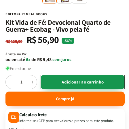
na
n
janela
j
modal
m
EDITORA PENKAL BOOKS
Kit Vida de Fé: Devocional Quarto de
Guerra+ Ecobag - Vivo pela fé
R$ 56,90
Preço
Preço
-56%
R$ 129,90
normal
promocional
à vista no Pix
ou em até
6x
de R$ 9,48
sem juros
Em estoque
Quantidade
Adicionar ao carrinho
Diminuir
Aumentar
a
a
quantidade
quantidade
Compre já
de
de
Kit
Kit
Calcule o frete
Vida
Vida
de
de
Informe seu CEP para ver valores e prazos para este produto.
Fé:
Fé: