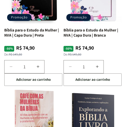
Promoção
Promoção
Bíblia para o Estudo da Mulher |
Bíblia para o Estudo da Mulher |
NVA | Capa Dura | Preta
NVA | Capa Dura | Branca
R$ 74,90
R$ 74,90
Preço
Preço
Preço
Preço
-50%
-50%
normal
promocional
normal
promocional
De:
R$ 149,80
De:
R$ 149,80
Diminuir
Aumentar
Diminuir
Aumentar
a
a
a
a
Adicionar ao carrinho
Adicionar ao carrinho
quantidade
quantidade
quantidade
quantidade
de
de
de
de
Bíblia
Bíblia
Bíblia
Bíblia
para
para
para
para
o
o
o
o
Estudo
Estudo
Estudo
Estudo
da
da
da
da
Mulher
Mulher
Mulher
Mulher