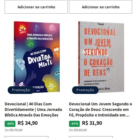
a
a
a
a
Adicionar ao carrinho
Adicionar ao carrinho
quantidade
quantidade
quantidade
quantidade
de
de
de
de
Devocional
Devocional
Devocional
Devocional
Quarto
Quarto
Café
Café
de
de
com
com
Guerra
Guerra
Mulheres
Mulheres
|
|
da
da
Isabelle
Isabelle
Bíblia
Bíblia
S.
S.
|
|
Alves
Alves
Equipe
Equipe
Teológica
Teológica
Penkal
Penkal
Promoção
Promoção
Devocional | 40 Dias Com
Devocional Um Jovem Segundo o
Divertidamente | Uma Jornada
Coração de Deus: Crescendo em
Bíblica Através Das Emoções
Fé, Propósito e Intimidade em
Deus
R$ 34,90
R$ 31,90
Preço
Preço
Preço
Preço
-56%
-47%
normal
promocional
normal
promocional
De:
R$ 79,90
De:
R$ 59,90