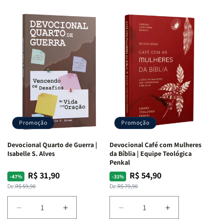
Promoção
Promoção
Devocional Quarto de Guerra |
Devocional Café com Mulheres
Isabelle S. Alves
da Bíblia | Equipe Teológica
Penkal
R$ 31,90
R$ 54,90
Preço
Preço
Preço
Preço
-47%
-31%
normal
promocional
normal
promocional
De:
R$ 59,90
De:
R$ 79,90
Diminuir
Aumentar
Diminuir
Aumentar