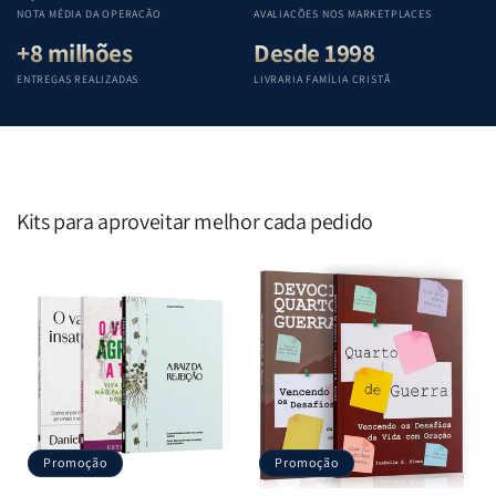
Penkal
Penkal
Penkal
Penkal
NOTA MÉDIA DA OPERAÇÃO
AVALIAÇÕES NOS MARKETPLACES
+8 milhões
Desde 1998
ENTREGAS REALIZADAS
LIVRARIA FAMÍLIA CRISTÃ
Kits para aproveitar melhor cada pedido
Promoção
Promoção