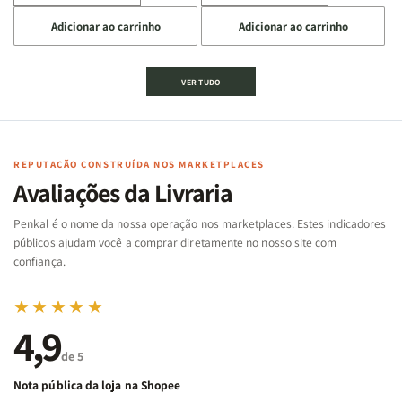
a
a
a
a
Adicionar ao carrinho
Adicionar ao carrinho
quantidade
quantidade
quantidade
quantidade
de
de
de
de
Jogo
Jogo
Jogo
Jogo
VER TUDO
Bíblico
Bíblico
da
da
de
de
memória
memória
Cartas
Cartas
|
|
|
|
Arca
Arca
Famílias
Famílias
de
de
REPUTAÇÃO CONSTRUÍDA NOS MARKETPLACES
da
da
Noé
Noé
Avaliações da Livraria
Bíblia
Bíblia
-
-
Penkal é o nome da nossa operação nos marketplaces. Estes indicadores
Penkal
Penkal
públicos ajudam você a comprar diretamente no nosso site com
confiança.
★★★★★
4,9
de 5
Nota pública da loja na Shopee