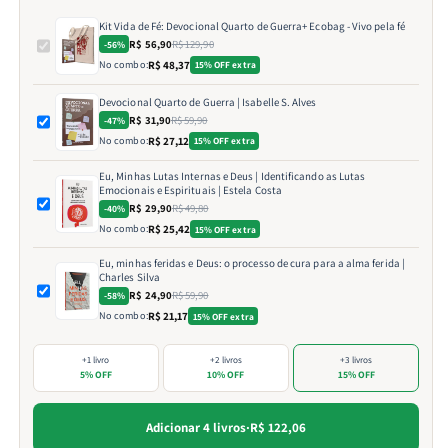
Kit Vida de Fé: Devocional Quarto de Guerra+ Ecobag - Vivo pela fé
R$ 56,90
R$ 129,90
-56%
No combo:
R$ 48,37
15% OFF extra
Devocional Quarto de Guerra | Isabelle S. Alves
R$ 31,90
R$ 59,90
-47%
No combo:
R$ 27,12
15% OFF extra
Eu, Minhas Lutas Internas e Deus | Identificando as Lutas
Emocionais e Espirituais | Estela Costa
R$ 29,90
R$ 49,80
-40%
No combo:
R$ 25,42
15% OFF extra
Eu, minhas feridas e Deus: o processo de cura para a alma ferida |
Charles Silva
R$ 24,90
R$ 59,90
-58%
No combo:
R$ 21,17
15% OFF extra
+1 livro
+2 livros
+3 livros
5% OFF
10% OFF
15% OFF
Adicionar 4 livros
·
R$ 122,06