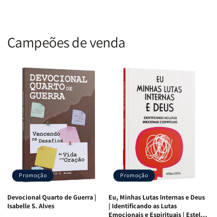
com a força da oração!
"Porque andamos por fé, e não por vista." (2 Coríntios 5:7 RC)
Campeões de venda
Promoção
Promoção
Devocional Quarto de Guerra |
Eu, Minhas Lutas Internas e Deus
Isabelle S. Alves
| Identificando as Lutas
Emocionais e Espirituais | Estela