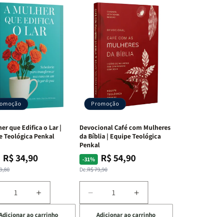
romoção
Promoção
er que Edifica o Lar |
Devocional Café com Mulheres
e Teológica Penkal
da Bíblia | Equipe Teológica
Penkal
R$ 34,90
R$ 54,90
ço
ço
Preço
Preço
-31%
mal
mocional
normal
promocional
9,80
De:
R$ 79,90
iminuir
Aumentar
Diminuir
Aumentar
a
a
a
Adicionar ao carrinho
Adicionar ao carrinho