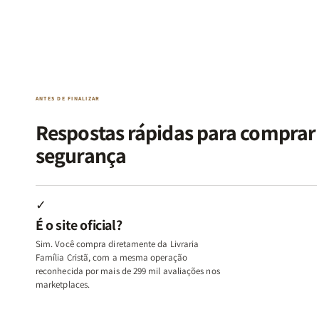
de
de
de
de
Kit
Kit
Kit
Kit
Raizes
Raizes
Quarto
Quarto
da
da
de
de
Alma
Alma
Guerra
Guerra
|
|
|
|
O
O
Livro
Livro
ANTES DE FINALIZAR
Vício
Vício
+
+
de
de
Devocional
Devocion
Respostas rápidas para compra
Agradar
Agradar
segurança
a
a
Todos
Todos
+
+
Raiz
Raiz
✓
da
da
É o site oficial?
Rejeição
Rejeição
+
+
Sim. Você compra diretamente da Livraria
O
O
Família Cristã, com a mesma operação
Vazio
Vazio
reconhecida por mais de 299 mil avaliações nos
marketplaces.
da
da
Insatisfação.
Insatisfação.