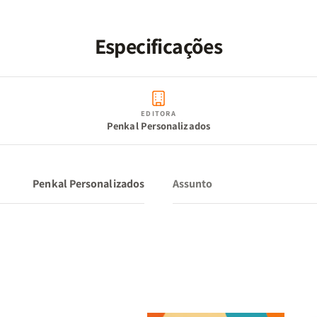
Especificações
"Revesti-vos, pois, como eleitos de Deus, santos e amado
entranhas de misericórdia, de bondade, humildade, man
longanimidade." – Colossenses 3:12
EDITORA
Penkal Personalizados
Penkal Personalizados
Assunto