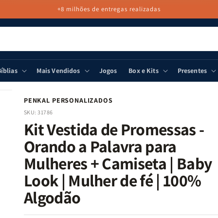
+8 milhões de entregas realizadas
íblias
Mais Vendidos
Jogos
Box e Kits
Presentes
PENKAL PERSONALIZADOS
SKU:
31786
Kit Vestida de Promessas -
Orando a Palavra para
Mulheres + Camiseta | Baby
Look | Mulher de fé | 100%
Algodão