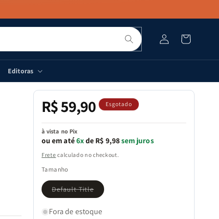
Pesquisar
Fazer
Carrinho
login
Editoras
R$ 59,90
Preço
Esgotado
normal
à vista no Pix
ou em até
6x
de R$ 9,98
sem juros
Frete
calculado no checkout.
Tamanho
Variante
Default Title
esgotada
ou
indisponível
Fora de estoque