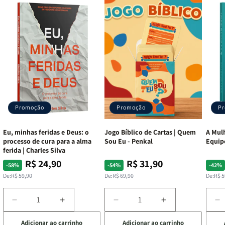
Promoção
Promoção
P
Eu, minhas feridas e Deus: o
Jogo Bíblico de Cartas | Quem
A Mulh
processo de cura para a alma
Sou Eu - Penkal
Equip
ferida | Charles Silva
R$ 24,90
R$ 31,90
Preço
Preço
Preço
Preço
Pre
Pre
-58%
-54%
-42%
normal
promocional
normal
promocional
nor
pro
De:
R$ 59,90
De:
R$ 69,90
De:
R$ 5
Diminuir
Aumentar
Diminuir
Aumentar
D
a
a
a
a
a
Adicionar ao carrinho
Adicionar ao carrinho