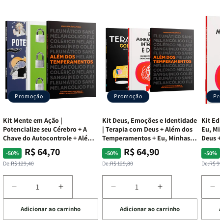
Promoção
Promoção
P
Kit Mente em Ação |
Kit Deus, Emoções e Identidade
Kit Ed
Potencialize seu Cérebro + A
| Terapia com Deus + Além dos
Eu, Mi
Chave do Autocontrole + Além
Temperamentos + Eu, Minhas
Deus +
dos Temperamentos
Feridas e Deus
Lar
R$ 64,70
R$ 64,90
Preço
Preço
Preço
Preço
Pre
Pre
-50%
-50%
-50%
normal
promocional
normal
promocional
nor
pro
De:
R$ 129,40
De:
R$ 129,80
De:
R$ 9
Diminuir
Aumentar
Diminuir
Aumentar
D
a
a
a
a
a
Adicionar ao carrinho
Adicionar ao carrinho
de
quantidade
quantidade
quantidade
quantidade
q