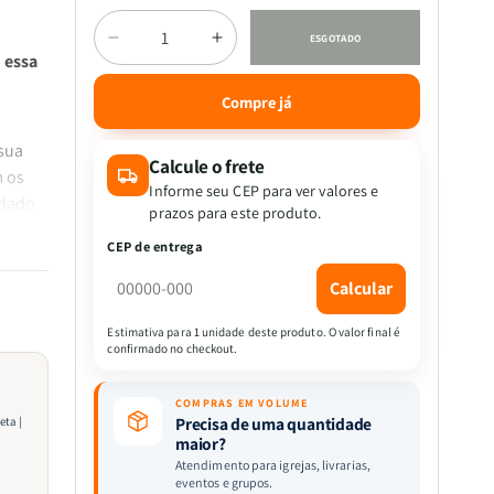
Quantidade
ESGOTADO
Diminuir
Aumentar
 essa
a
a
quantidade
quantidade
Compre já
de
de
Kit
Kit
 sua
Vestida
Vestida
Calcule o frete
m os
de
de
Informe seu CEP para ver valores e
idado
Promessas
Promessas
prazos para este produto.
ma
-
-
CEP de entrega
seu
Orando
Orando
a
a
Calcular
Palavra
Palavra
para
para
Estimativa para 1 unidade deste produto. O valor final é
endo
Mulheres
Mulheres
confirmado no checkout.
stir no
+
+
Camiseta
Camiseta
do
COMPRAS EM VOLUME
|
|
Precisa de uma quantidade
eta |
Baby
Baby
maior?
Look
Look
Atendimento para igrejas, livrarias,
eventos e grupos.
jam
|
|