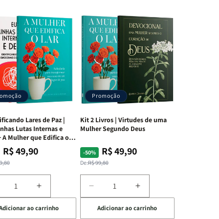
romoção
Promoção
ificando Lares de Paz |
Kit 2 Livros | Virtudes de uma
nhas Lutas Internas e
Mulher Segundo Deus
 A Mulher que Edifica o
R$ 49,90
R$ 49,90
ço
ço
Preço
Preço
-50%
mal
mocional
normal
promocional
9,80
De:
R$ 99,80
iminuir
Aumentar
Diminuir
Aumentar
a
a
a
Adicionar ao carrinho
Adicionar ao carrinho
uantidade
quantidade
quantidade
quantidade