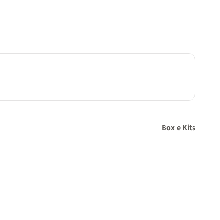
s, de
sidão,
Box e Kits