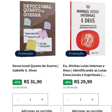
Promoção
Promoção
Devocional Quarto de Guerra |
Eu, Minhas Lutas Internas e
Isabelle S. Alves
Deus | Identificando as Lutas
Emocionais e Espirituais |
Estela Costa
R$ 31,90
R$ 29,90
Preço
Preço
Preço
Preço
-47%
-40%
normal
promocional
normal
promocional
De:
R$ 59,90
De:
R$ 49,80
Diminuir
Aumentar
Diminuir
Aumentar
a
a
a
a
Adicionar ao carrinho
Adicionar ao carrinho