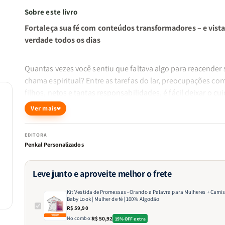
Sobre este livro
Fortaleça sua fé com conteúdos transformadores – e vista
verdade todos os dias
Quantas vezes você sentiu que faltava algo para reacender
chama espiritual? Entre as tarefas do lar, preocupações co
filhos, netos e tantas responsabilidades, é fácil deixar o cu
com a alma em segundo plano. Mas no fundo, você sabe:
u
Ver mais
mulher fortalecida na Palavra transforma o ambiente ao 
redor
.
EDITORA
Penkal Personalizados
Enquanto muitas estão sendo levadas pela correria e perd
os valores eternos, você escolhe ser diferente. Escolhe inve
Leve junto e aproveite melhor o frete
que realmente importa:
sua intimidade com Deus e o lega
espiritual que deixará para sua família
.
Kit Vestida de Promessas - Orando a Palavra para Mulheres + Camis
Baby Look | Mulher de fé | 100% Algodão
R$ 59,90
No combo:
R$ 50,92
15% OFF extra
Esse kit foi pensado para mulheres como você — que dese