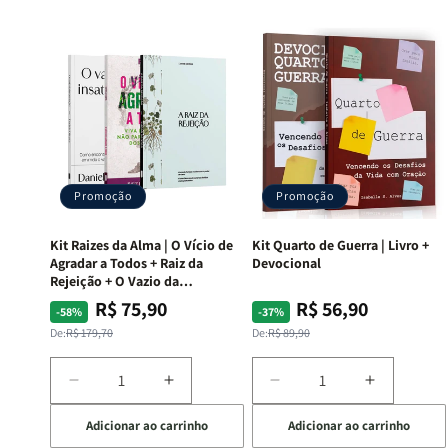
Promoção
Promoção
Kit Raizes da Alma | O Vício de
Kit Quarto de Guerra | Livro +
Agradar a Todos + Raiz da
Devocional
Rejeição + O Vazio da
Insatisfação.
R$ 75,90
R$ 56,90
Preço
Preço
Preço
Preço
-58%
-37%
normal
promocional
normal
promocional
De:
R$ 179,70
De:
R$ 89,90
Diminuir
Aumentar
Diminuir
Aumentar
a
a
a
a
Adicionar ao carrinho
Adicionar ao carrinho
quantidade
quantidade
quantidade
quantida