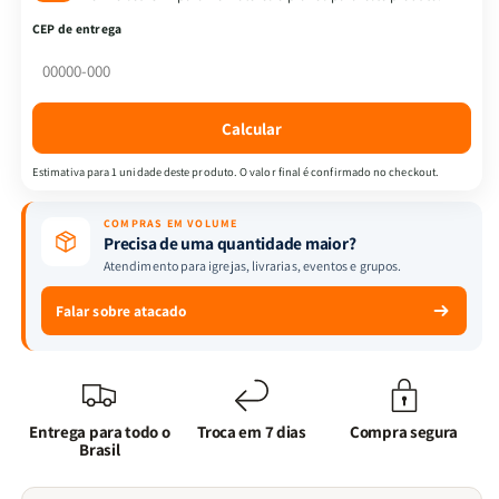
|
|
CEP de entrega
Ciclos
Ciclos
Emocionais
Emocionais
Viciantes
Viciantes
+
+
Calcular
Ecobag
Ecobag
-
-
Estimativa para 1 unidade deste produto. O valor final é confirmado no checkout.
Eu
Eu
sou
sou
COMPRAS EM VOLUME
a
a
Precisa de uma quantidade maior?
videira
videira
Atendimento para igrejas, livrarias, eventos e grupos.
Falar sobre atacado
Entrega para todo o
Troca em 7 dias
Compra segura
Brasil