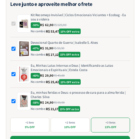
Leve junto e aproveite melhor o frete
Kit Recomeço Invisível | Ciclos Emocionais Viciantes + Ecobag - Eu
sou a videira
R$ 62,90
R$ 125,80
-50%
No combo:
R$ 53,47
15% OFF extra
Devocional Quarto de Guerra | Isabelle S. Alves
R$ 31,90
R$ 59,90
-47%
No combo:
R$ 27,12
15% OFF extra
Eu, Minhas Lutas Internas e Deus | Identificando as Lutas
Emocionais e Espirituais | Estela Costa
R$ 29,90
R$ 49,80
-40%
No combo:
R$ 25,42
15% OFF extra
Eu, minhas feridas e Deus: o processo de cura para a alma ferida |
Charles Silva
R$ 24,90
R$ 59,90
-58%
No combo:
R$ 21,17
15% OFF extra
+1 livro
+2 livros
+3 livros
5% OFF
10% OFF
15% OFF