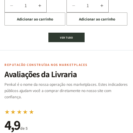
Diminuir
Aumentar
Diminuir
Aumentar
a
a
a
a
Adicionar ao carrinho
Adicionar ao carrinho
quantidade
quantidade
quantidade
quantidade
de
de
de
de
Jogo
Jogo
Jogo
Jogo
VER TUDO
Bíblico
Bíblico
da
da
de
de
memória
memória
Cartas
Cartas
|
|
|
|
Arca
Arca
Famílias
Famílias
de
de
REPUTAÇÃO CONSTRUÍDA NOS MARKETPLACES
da
da
Noé
Noé
Avaliações da Livraria
Bíblia
Bíblia
-
-
Penkal é o nome da nossa operação nos marketplaces. Estes indicadores
Penkal
Penkal
públicos ajudam você a comprar diretamente no nosso site com
confiança.
★★★★★
4,9
de 5