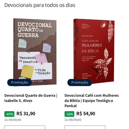
Devocionais para todos os dias
Promoção
Promoção
Devocional Quarto de Guerra |
Devocional Café com Mulheres
Isabelle S. Alves
da Bíblia | Equipe Teológica
Penkal
R$ 31,90
R$ 54,90
Preço
Preço
Preço
Preço
-47%
-31%
normal
promocional
normal
promocional
De:
R$ 59,90
De:
R$ 79,90