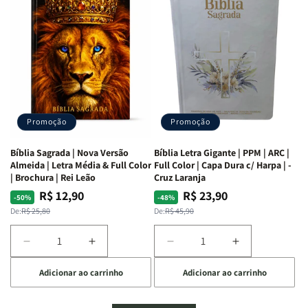
Mulheres
Mulheres
Livro
Livro
da
da
por
por
Bíblia
Bíblia
Livro
Livro
|
|
-
-
Isabelle
Isabelle
um
um
S.
S.
panorama
panorama
Alves
Alves
completo
completo
dos
dos
Promoção
Promoção
66
66
livros
livros
Bíblia Sagrada | Nova Versão
Bíblia Letra Gigante | PPM | ARC |
da
da
Almeida | Letra Média & Full Color
Full Color | Capa Dura c/ Harpa | -
Bíblia
Bíblia
| Brochura | Rei Leão
Cruz Laranja
|
|
R$ 12,90
R$ 23,90
Preço
Preço
Preço
Preço
-50%
-48%
Equipe
Equipe
normal
promocional
normal
promocional
De:
R$ 25,80
De:
R$ 45,90
teológica
teológica
Penkal
Penkal
Diminuir
Aumentar
Diminuir
Aumentar
a
a
a
a
Adicionar ao carrinho
Adicionar ao carrinho
quantidade
quantidade
quantidade
quantidade
de
de
de
de
Bíblia
Bíblia
Bíblia
Bíblia