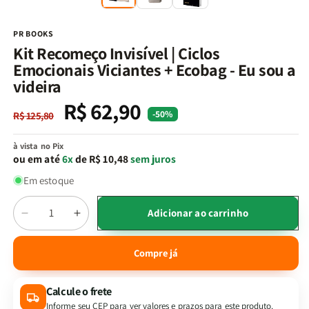
na
n
janela
j
modal
m
PR BOOKS
Kit Recomeço Invisível | Ciclos
Emocionais Viciantes + Ecobag - Eu sou a
videira
R$ 62,90
Preço
Preço
-50%
R$ 125,80
normal
promocional
à vista no Pix
ou em até
6x
de R$ 10,48
sem juros
Em estoque
Quantidade
Adicionar ao carrinho
Diminuir
Aumentar
a
a
quantidade
quantidade
Compre já
de
de
Kit
Kit
Calcule o frete
Recomeço
Recomeço
Invisível
Invisível
Informe seu CEP para ver valores e prazos para este produto.