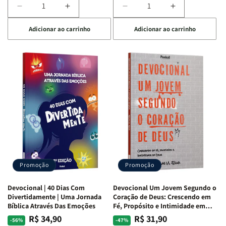
Diminuir
Aumentar
Diminuir
Aumentar
a
a
a
a
Adicionar ao carrinho
Adicionar ao carrinho
quantidade
quantidade
quantidade
quantidade
de
de
de
de
Devocional
Devocional
Devocional
Devocional
Quarto
Quarto
Café
Café
de
de
com
com
Guerra
Guerra
Mulheres
Mulheres
|
|
da
da
Isabelle
Isabelle
Bíblia
Bíblia
S.
S.
|
|
Alves
Alves
Equipe
Equipe
Teológica
Teológica
Penkal
Penkal
Promoção
Promoção
Devocional | 40 Dias Com
Devocional Um Jovem Segundo o
Divertidamente | Uma Jornada
Coração de Deus: Crescendo em
Bíblica Através Das Emoções
Fé, Propósito e Intimidade em
Deus
R$ 34,90
R$ 31,90
Preço
Preço
Preço
Preço
-56%
-47%