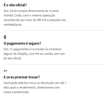
e
e
É o site oficial?
Deus
Deus
Sim. Você compra diretamente da Livraria
+
+
Família Cristã, com a mesma operação
A
A
reconhecida por mais de 299 mil avaliações nos
Mulher
Mulher
marketplaces.
que
que
Edifica
Edifica
🔒
o
o
O pagamento é seguro?
Lar
Lar
Sim. O pagamento é concluído no checkout
seguro da Shopify, com Pix ou cartão, sem sair
do site oficial.
↩
E se eu precisar trocar?
Você pode solicitar troca ou devolução em até 7
dias após o recebimento, diretamente com
nosso atendimento.