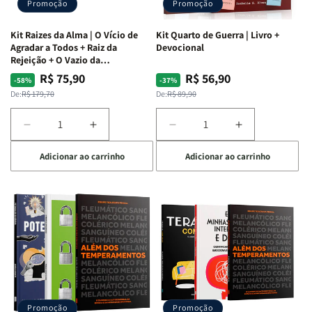
Promoção
Promoção
Kit Raizes da Alma | O Vício de
Kit Quarto de Guerra | Livro +
Agradar a Todos + Raiz da
Devocional
Rejeição + O Vazio da
Insatisfação.
R$ 75,90
R$ 56,90
Preço
Preço
Preço
Preço
-58%
-37%
normal
promocional
normal
promocional
De:
R$ 179,70
De:
R$ 89,90
Diminuir
Aumentar
Diminuir
Aumentar
a
a
a
a
Adicionar ao carrinho
Adicionar ao carrinho
quantidade
quantidade
quantidade
quantidade
de
de
de
de
Kit
Kit
Kit
Kit
Raizes
Raizes
Quarto
Quarto
da
da
de
de
Alma
Alma
Guerra
Guerra
|
|
|
|
O
O
Livro
Livro
Vício
Vício
+
+
de
de
Devocional
Devocional
Agradar
Agradar
Promoção
Promoção