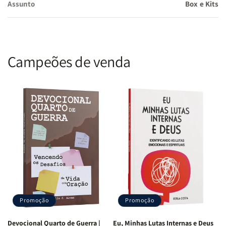
Assunto
Box e Kits
Não é só um livro. É uma chave de libertação emocional.
É tempo de você se levantar, parar de se culpar e dar início à
reconstrução da mulher que Deus criou para ser.
Campeões de venda
“E conhecereis a verdade, e a verdade vos libertará.” – João 8:32
Não deixe a opressão definir sua vida. Adquira agora e inicie
sua jornada de libertação e vitória em Cristo!
Promoção
Promoção
Devocional Quarto de Guerra |
Eu, Minhas Lutas Internas e Deus