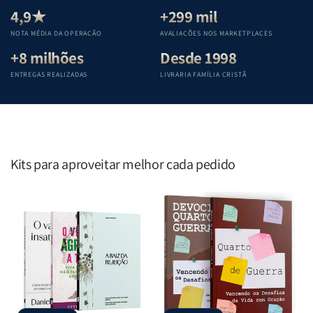
Teológica
Teológica
Teológica
Teológica
4,9★
+299 mil
Penkal
Penkal
Penkal
Penkal
NOTA MÉDIA DA OPERAÇÃO
AVALIAÇÕES NOS MARKETPLACES
+8 milhões
Desde 1998
ENTREGAS REALIZADAS
LIVRARIA FAMÍLIA CRISTÃ
Kits para aproveitar melhor cada pedido