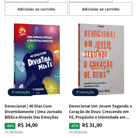
a
a
a
a
Adicionar ao carrinho
Adicionar ao carrinho
quantidade
quantidade
quantidade
quantidade
de
de
de
de
Devocional
Devocional
Devocional
Devocional
Quarto
Quarto
Café
Café
de
de
com
com
Guerra
Guerra
Mulheres
Mulheres
|
|
da
da
Isabelle
Isabelle
Bíblia
Bíblia
S.
S.
|
|
Alves
Alves
Equipe
Equipe
Teológica
Teológica
Penkal
Penkal
Promoção
Promoção
Devocional | 40 Dias Com
Devocional Um Jovem Segundo o
Divertidamente | Uma Jornada
Coração de Deus: Crescendo em
Bíblica Através Das Emoções
Fé, Propósito e Intimidade em
Deus
R$ 34,90
R$ 31,90
Preço
Preço
Preço
Preço
-56%
-47%
normal
promocional
normal
promocional
De:
R$ 79,90
De:
R$ 59,90