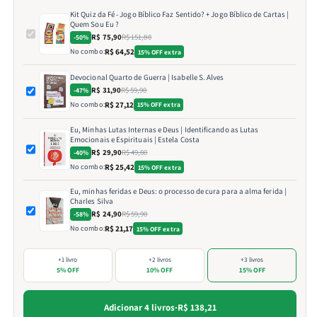
Kit Quiz da Fé - Jogo Bíblico Faz Sentido? + Jogo Bíblico de Cartas |
Quem Sou Eu ?
R$ 75,90
R$ 151,80
-50%
No combo:
R$ 64,52
15% OFF extra
Devocional Quarto de Guerra | Isabelle S. Alves
R$ 31,90
R$ 59,90
-47%
No combo:
R$ 27,12
15% OFF extra
Eu, Minhas Lutas Internas e Deus | Identificando as Lutas
Emocionais e Espirituais | Estela Costa
R$ 29,90
R$ 49,80
-40%
No combo:
R$ 25,42
15% OFF extra
Eu, minhas feridas e Deus: o processo de cura para a alma ferida |
Charles Silva
R$ 24,90
R$ 59,90
-58%
No combo:
R$ 21,17
15% OFF extra
+1 livro
+2 livros
+3 livros
5% OFF
10% OFF
15% OFF
Adicionar 4 livros
·
R$ 138,21