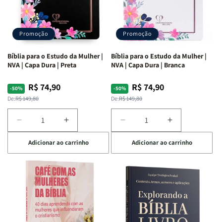
Promoção
Promoção
Bíblia para o Estudo da Mulher |
Bíblia para o Estudo da Mulher |
NVA | Capa Dura | Preta
NVA | Capa Dura | Branca
R$ 74,90
R$ 74,90
Preço
Preço
Preço
Preço
-50%
-50%
normal
promocional
normal
promocional
De:
R$ 149,80
De:
R$ 149,80
Diminuir
Aumentar
Diminuir
Aumentar
a
a
a
a
Adicionar ao carrinho
Adicionar ao carrinho
quantidade
quantidade
quantidade
quantidade
de
de
de
de
Bíblia
Bíblia
Bíblia
Bíblia
para
para
para
para
o
o
o
o
Estudo
Estudo
Estudo
Estudo
da
da
da
da
Mulher
Mulher
Mulher
Mulher