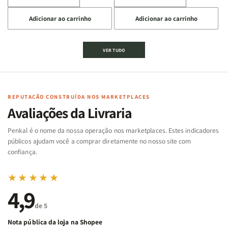
a
a
a
a
Adicionar ao carrinho
Adicionar ao carrinho
quantidade
quantidade
quantidade
quantidade
de
de
de
de
Jogo
Jogo
Jogo
Jogo
VER TUDO
Bíblico
Bíblico
da
da
de
de
memória
memória
Cartas
Cartas
|
|
|
|
Arca
Arca
Famílias
Famílias
de
de
REPUTAÇÃO CONSTRUÍDA NOS MARKETPLACES
da
da
Noé
Noé
Avaliações da Livraria
Bíblia
Bíblia
-
-
Penkal é o nome da nossa operação nos marketplaces. Estes indicadores
Penkal
Penkal
públicos ajudam você a comprar diretamente no nosso site com
confiança.
★★★★★
4,9
de 5
Nota pública da loja na Shopee