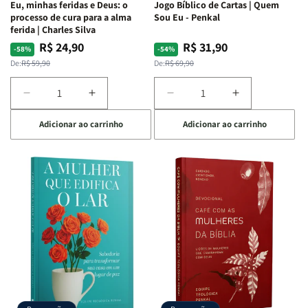
Eu, minhas feridas e Deus: o
Jogo Bíblico de Cartas | Quem
|
|
processo de cura para a alma
Sou Eu - Penkal
Estela
Estela
ferida | Charles Silva
Costa
Costa
R$ 24,90
R$ 31,90
Preço
Preço
Preço
Preço
-58%
-54%
normal
promocional
normal
promocional
De:
R$ 59,90
De:
R$ 69,90
Diminuir
Aumentar
Diminuir
Aumentar
a
a
a
a
Adicionar ao carrinho
Adicionar ao carrinho
quantidade
quantidade
quantidade
quantidade
de
de
de
de
Eu,
Eu,
Jogo
Jogo
minhas
minhas
Bíblico
Bíblico
feridas
feridas
de
de
e
e
Cartas
Cartas
Deus:
Deus:
|
|
o
o
Quem
Quem
processo
processo
Sou
Sou
de
de
Eu
Eu
cura
cura
-
-
para
para
Penkal
Penkal
a
a