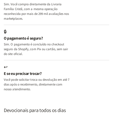
Deus
Deus
Sim. Você compra diretamente da Livraria
+
+
Família Cristã, com a mesma operação
A
A
reconhecida por mais de 299 mil avaliações nos
Mulher
Mulher
marketplaces.
que
que
Edifica
Edifica
🔒
o
o
O pagamento é seguro?
Lar
Lar
Sim. O pagamento é concluído no checkout
seguro da Shopify, com Pix ou cartão, sem sair
do site oficial.
↩
E se eu precisar trocar?
Você pode solicitar troca ou devolução em até 7
dias após o recebimento, diretamente com
nosso atendimento.
Devocionais para todos os dias