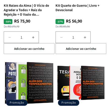
Kit Raizes da Alma | O Vício de
Kit Quarto de Guerra | Livro +
Agradar a Todos + Raiz da
Devocional
Rejeição + O Vazio da
Insatisfação.
R$ 75,90
R$ 56,90
Preço
Preço
Preço
Preço
-58%
-37%
normal
promocional
normal
promocional
De:
R$ 179,70
De:
R$ 89,90
Diminuir
Aumentar
Diminuir
Aumentar
a
a
a
a
Adicionar ao carrinho
Adicionar ao carrinho
quantidade
quantidade
quantidade
quantidade
de
de
de
de
Kit
Kit
Kit
Kit
Raizes
Raizes
Quarto
Quarto
da
da
de
de
Alma
Alma
Guerra
Guerra
|
|
|
|
O
O
Livro
Livro
Vício
Vício
+
+
de
de
Devocional
Devocional
Agradar
Agradar
Promoção
Promoção
a
a