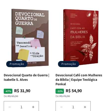
Promoção
Promoção
Devocional Quarto de Guerra |
Devocional Café com Mulheres
Isabelle S. Alves
da Bíblia | Equipe Teológica
Penkal
R$ 31,90
R$ 54,90
Preço
Preço
Preço
Preço
-47%
-31%
normal
promocional
normal
promocional
De:
R$ 59,90
De:
R$ 79,90
Diminuir
Aumentar
Diminuir
Aumentar