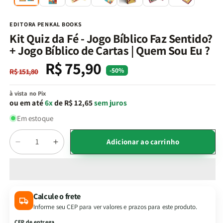
na
n
janela
j
modal
m
EDITORA PENKAL BOOKS
Kit Quiz da Fé - Jogo Bíblico Faz Sentido?
+ Jogo Bíblico de Cartas | Quem Sou Eu ?
R$ 75,90
Preço
Preço
-50%
R$ 151,80
normal
promocional
à vista no Pix
ou em até
6x
de R$ 12,65
sem juros
Em estoque
Quantidade
Adicionar ao carrinho
Diminuir
Aumentar
a
a
quantidade
quantidade
de
de
Kit
Kit
Calcule o frete
Quiz
Quiz
Informe seu CEP para ver valores e prazos para este produto.
da
da
Fé
Fé
CEP de entrega