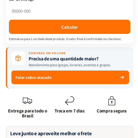
-
-
Jogo
Jogo
Bíblico
Bíblico
Faz
Faz
Calcular
Sentido?
Sentido?
+
+
Estimativa para 1 unidade deste produto. O valor final é confirmado no checkout.
Jogo
Jogo
Bíblico
Bíblico
COMPRAS EM VOLUME
de
de
Precisa de uma quantidade maior?
Cartas
Cartas
Atendimento para igrejas, livrarias, eventos e grupos.
|
|
Quem
Quem
Falar sobre atacado
Sou
Sou
Eu
Eu
?
?
Entrega para todo o
Troca em 7 dias
Compra segura
Brasil
Leve junto e aproveite melhor o frete