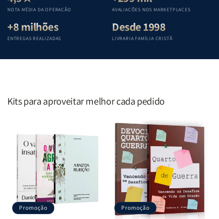
Penkal
Penkal
Penkal
Penkal
NOTA MÉDIA DA OPERAÇÃO
AVALIAÇÕES NOS MARKETPLACES
+8 milhões
Desde 1998
ENTREGAS REALIZADAS
LIVRARIA FAMÍLIA CRISTÃ
Kits para aproveitar melhor cada pedido
Promoção
Promoção