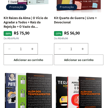
Promoção
Promoção
Kit Raizes da Alma | O Vício de
Kit Quarto de Guerra | Livro +
Agradar a Todos + Raiz da
Devocional
Rejeição + O Vazio da
Insatisfação.
R$ 75,90
R$ 56,90
Preço
Preço
Preço
Preço
-58%
-37%
normal
promocional
normal
promocional
De:
R$ 179,70
De:
R$ 89,90
Diminuir
Aumentar
Diminuir
Aumentar
a
a
a
a
Adicionar ao carrinho
Adicionar ao carrinho
quantidade
quantidade
quantidade
quantidade
de
de
de
de
Kit
Kit
Kit
Kit
Raizes
Raizes
Quarto
Quarto
da
da
de
de
Alma
Alma
Guerra
Guerra
|
|
|
|
O
O
Livro
Livro
Vício
Vício
+
+
de
de
Devocional
Devocional