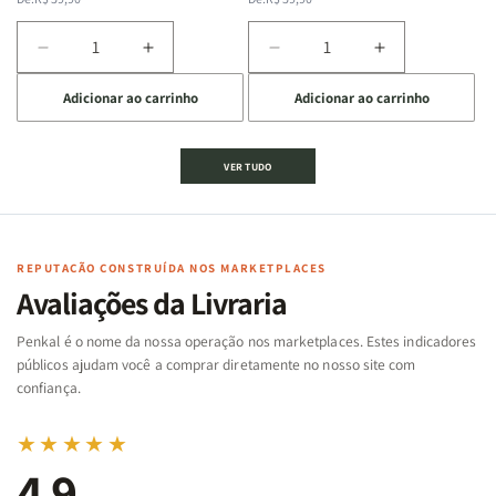
normal
promocional
normal
promocional
Diminuir
Aumentar
Diminuir
Aumentar
a
a
a
a
Adicionar ao carrinho
Adicionar ao carrinho
quantidade
quantidade
quantidade
quantidade
de
de
de
de
Jogo
Jogo
Jogo
Jogo
VER TUDO
Bíblico
Bíblico
da
da
de
de
memória
memória
Cartas
Cartas
|
|
|
|
Arca
Arca
Famílias
Famílias
de
de
REPUTAÇÃO CONSTRUÍDA NOS MARKETPLACES
da
da
Noé
Noé
Avaliações da Livraria
Bíblia
Bíblia
-
-
Penkal é o nome da nossa operação nos marketplaces. Estes indicadores
Penkal
Penkal
públicos ajudam você a comprar diretamente no nosso site com
confiança.
★★★★★
4,9