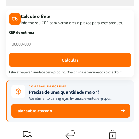
de
de
Kit
Kit
Calcule o frete
Promessas
Promessas
Informe seu CEP para ver valores e prazos para este produto.
de
de
Luz
Luz
CEP de entrega
-
-
Orando
Orando
a
a
Palavra
Palavra
Calcular
para
para
Mulheres
Mulheres
Estimativa para 1 unidade deste produto. O valor final é confirmado no checkout.
+
+
Camiseta
Camiseta
COMPRAS EM VOLUME
|
|
Precisa de uma quantidade maior?
Baby
Baby
Atendimento para igrejas, livrarias, eventos e grupos.
Look
Look
|
|
Falar sobre atacado
O
O
evangelho
evangelho
exige
exige
de
de