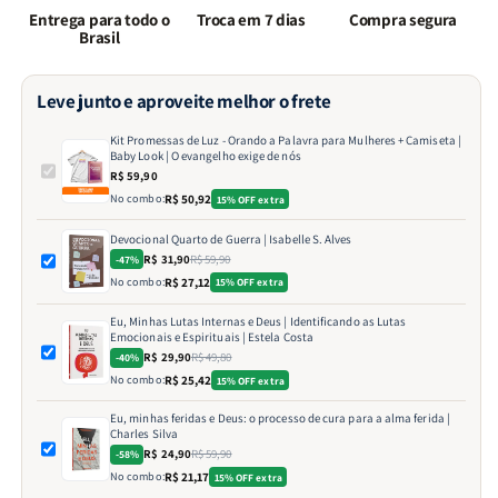
nós
nós
Entrega para todo o
Troca em 7 dias
Compra segura
Brasil
Leve junto e aproveite melhor o frete
Kit Promessas de Luz - Orando a Palavra para Mulheres + Camiseta |
Baby Look | O evangelho exige de nós
R$ 59,90
No combo:
R$ 50,92
15% OFF extra
Devocional Quarto de Guerra | Isabelle S. Alves
R$ 31,90
R$ 59,90
-47%
No combo:
R$ 27,12
15% OFF extra
Eu, Minhas Lutas Internas e Deus | Identificando as Lutas
Emocionais e Espirituais | Estela Costa
R$ 29,90
R$ 49,80
-40%
No combo:
R$ 25,42
15% OFF extra
Eu, minhas feridas e Deus: o processo de cura para a alma ferida |
Charles Silva
R$ 24,90
R$ 59,90
-58%
No combo:
R$ 21,17
15% OFF extra