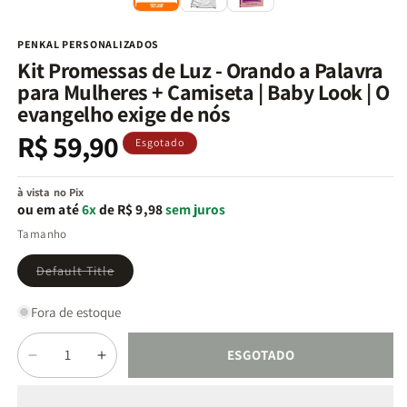
na
n
janela
j
modal
m
PENKAL PERSONALIZADOS
Kit Promessas de Luz - Orando a Palavra
para Mulheres + Camiseta | Baby Look | O
evangelho exige de nós
R$ 59,90
Preço
Esgotado
normal
à vista no Pix
ou em até
6x
de R$ 9,98
sem juros
Tamanho
Variante
Default Title
esgotada
ou
indisponível
Fora de estoque
Quantidade
ESGOTADO
Diminuir
Aumentar
a
a
quantidade
quantidade