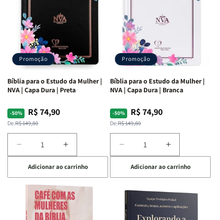
Promoção
Promoção
Bíblia para o Estudo da Mulher |
Bíblia para o Estudo da Mulher |
NVA | Capa Dura | Preta
NVA | Capa Dura | Branca
R$ 74,90
R$ 74,90
Preço
Preço
Preço
Preço
-50%
-50%
normal
promocional
normal
promocional
De:
R$ 149,80
De:
R$ 149,80
Diminuir
Aumentar
Diminuir
Aumentar
a
a
a
a
Adicionar ao carrinho
Adicionar ao carrinho
quantidade
quantidade
quantidade
quantidade
de
de
de
de
Bíblia
Bíblia
Bíblia
Bíblia
para
para
para
para
o
o
o
o