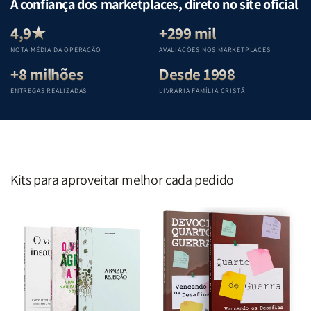
A confiança dos marketplaces, direto no site oficial
Equipe
Equipe
Equipe
Equipe
Teológica
Teológica
Teológica
Teológica
4,9★
+299 mil
Penkal
Penkal
Penkal
Penkal
NOTA MÉDIA DA OPERAÇÃO
AVALIAÇÕES NOS MARKETPLACES
+8 milhões
Desde 1998
ENTREGAS REALIZADAS
LIVRARIA FAMÍLIA CRISTÃ
Kits para aproveitar melhor cada pedido