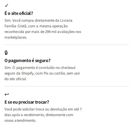
Internas
Internas
Deus
Deus
✓
e
e
É o site oficial?
Deus
Deus
Sim. Você compra diretamente da Livraria
+
+
Família Cristã, com a mesma operação
A
A
reconhecida por mais de 299 mil avaliações nos
Mulher
Mulher
marketplaces.
que
que
Edifica
Edifica
🔒
o
o
O pagamento é seguro?
Lar
Lar
Sim. O pagamento é concluído no checkout
seguro da Shopify, com Pix ou cartão, sem sair
do site oficial.
↩
E se eu precisar trocar?
Você pode solicitar troca ou devolução em até 7
dias após o recebimento, diretamente com
nosso atendimento.