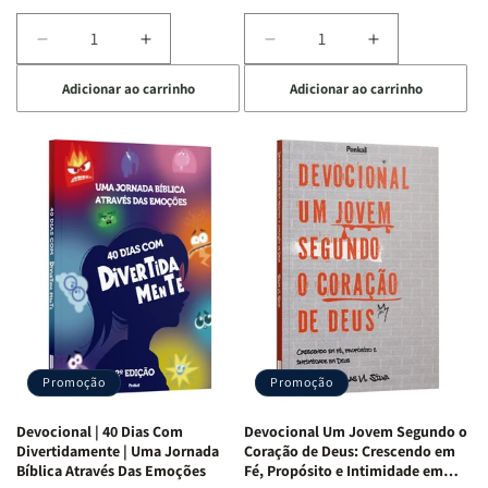
Diminuir
Aumentar
Diminuir
Aumentar
a
a
a
a
Adicionar ao carrinho
Adicionar ao carrinho
quantidade
quantidade
quantidade
quantidade
de
de
de
de
Devocional
Devocional
Devocional
Devocional
Quarto
Quarto
Café
Café
de
de
com
com
Guerra
Guerra
Mulheres
Mulheres
|
|
da
da
Isabelle
Isabelle
Bíblia
Bíblia
S.
S.
|
|
Alves
Alves
Equipe
Equipe
Teológica
Teológica
Penkal
Penkal
Promoção
Promoção
Devocional | 40 Dias Com
Devocional Um Jovem Segundo o
Divertidamente | Uma Jornada
Coração de Deus: Crescendo em
Bíblica Através Das Emoções
Fé, Propósito e Intimidade em