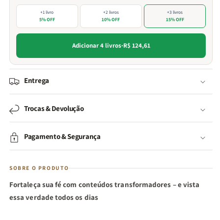
+1 livro
+2 livros
+3 livros
5% OFF
10% OFF
15% OFF
Adicionar 4 livros
·
R$ 124,61
Entrega
Trocas & Devolução
Pagamento & Segurança
SOBRE O PRODUTO
Fortaleça sua fé com conteúdos transformadores – e vista
essa verdade todos os dias