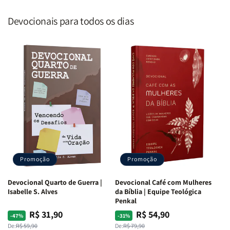
Devocionais para todos os dias
Promoção
Promoção
Devocional Quarto de Guerra |
Devocional Café com Mulheres
Isabelle S. Alves
da Bíblia | Equipe Teológica
Penkal
R$ 31,90
R$ 54,90
Preço
Preço
Preço
Preço
-47%
-31%
normal
promocional
normal
promocional
De:
R$ 59,90
De:
R$ 79,90