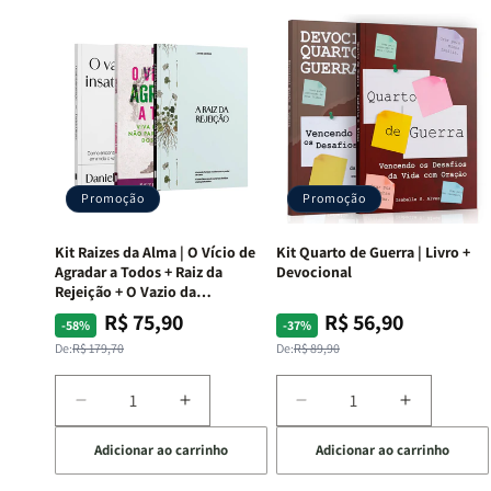
Promoção
Promoção
Kit Raizes da Alma | O Vício de
Kit Quarto de Guerra | Livro +
Agradar a Todos + Raiz da
Devocional
Rejeição + O Vazio da
Insatisfação.
R$ 75,90
R$ 56,90
Preço
Preço
Preço
Preço
-58%
-37%
normal
promocional
normal
promocional
De:
R$ 179,70
De:
R$ 89,90
Diminuir
Aumentar
Diminuir
Aumentar
a
a
a
a
Adicionar ao carrinho
Adicionar ao carrinho
quantidade
quantidade
quantidade
quantida
de
de
de
de