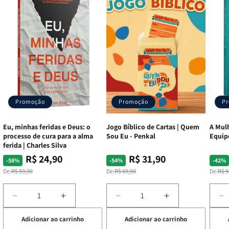
Promoção
Promoção
P
Eu, minhas feridas e Deus: o
Jogo Bíblico de Cartas | Quem
A Mulh
processo de cura para a alma
Sou Eu - Penkal
Equip
ferida | Charles Silva
R$ 24,90
R$ 31,90
Preço
Preço
Preço
Preço
Pre
Pre
-58%
-54%
-42%
normal
promocional
normal
promocional
nor
pro
De:
R$ 59,90
De:
R$ 69,90
De:
R$ 5
Diminuir
Aumentar
Diminuir
Aumentar
D
a
a
a
a
a
Adicionar ao carrinho
Adicionar ao carrinho
de
quantidade
quantidade
quantidade
quantidade
q