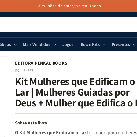
+8 milhões de entregas realizadas
íblias
Mais Vendidos
Jogos
Box e Kits
Presentes
EDITORA PENKAL BOOKS
SKU:
34667
Kit Mulheres que Edificam o
Lar | Mulheres Guiadas por
Deus + Mulher que Edifica o 
Sobre este livro
O Kit Mulheres que Edificam o Lar
foi criado para mulhere