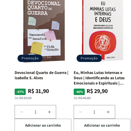
Promoção
Promoção
Devocional Quarto de Guerra |
Eu, Minhas Lutas Internas e
Isabelle S. Alves
Deus | Identificando as Lutas
Emocionais e Espirituais |
Estela Costa
R$ 31,90
R$ 29,90
Preço
Preço
Preço
Preço
-47%
-40%
normal
promocional
normal
promocional
De:
R$ 59,90
De:
R$ 49,80
Diminuir
Aumentar
Diminuir
Aumentar
a
a
a
a
Adicionar ao carrinho
Adicionar ao carrinho
quantidade
quantidade
quantidade
quantida