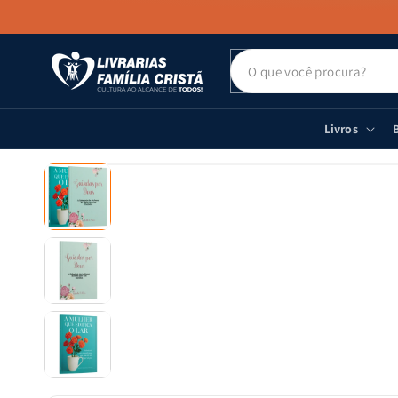
PULAR PARA
O CONTEÚDO
Livros
B
PULAR PARA
AS
INFORMAÇÕES
DO PRODUTO