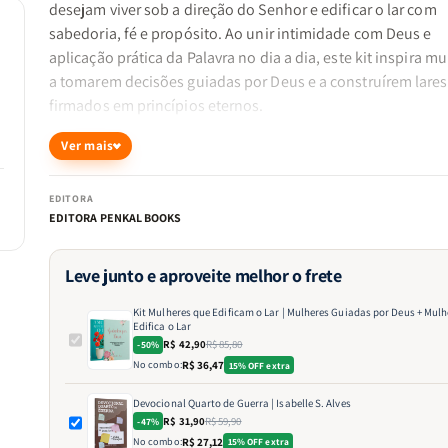
desejam viver sob a direção do Senhor e edificar o lar com
sabedoria, fé e propósito. Ao unir intimidade com Deus e
aplicação prática da Palavra no dia a dia, este kit inspira m
a tomarem decisões guiadas por Deus e a construírem lares
firmados em princípios eternos.
Ver mais
EDITORA
"Reconhece-o em todos os teus caminhos, e ele endireitará
EDITORA PENKAL BOOKS
tuas veredas." -
Provérbios 3:6
Leve junto e aproveite melhor o frete
O que você encontra neste kit?
Kit Mulheres que Edificam o Lar | Mulheres Guiadas por Deus + Mulh
Guiadas por Deus
Edifica o Lar
Um devocional que incentiva a mulher a buscar direção div
R$ 42,90
R$ 85,80
-50%
cada área da vida. Com reflexões bíblicas e aplicações práti
No combo:
R$ 36,47
15% OFF extra
conduz a leitora a desenvolver sensibilidade espiritual,
Devocional Quarto de Guerra | Isabelle S. Alves
discernimento e confiança no agir de Deus.
R$ 31,90
R$ 59,90
-47%
No combo:
R$ 27,12
15% OFF extra