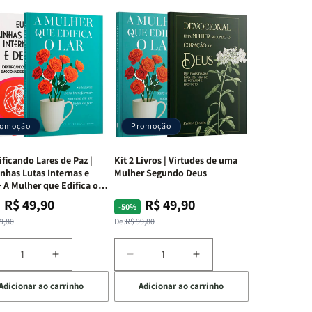
romoção
Promoção
ificando Lares de Paz |
Kit 2 Livros | Virtudes de uma
nhas Lutas Internas e
Mulher Segundo Deus
 A Mulher que Edifica o
R$ 49,90
R$ 49,90
ço
ço
Preço
Preço
-50%
mal
mocional
normal
promocional
9,80
De:
R$ 99,80
iminuir
Aumentar
Diminuir
Aumentar
a
a
a
Adicionar ao carrinho
Adicionar ao carrinho
uantidade
quantidade
quantidade
quantidade
e
de
de
de