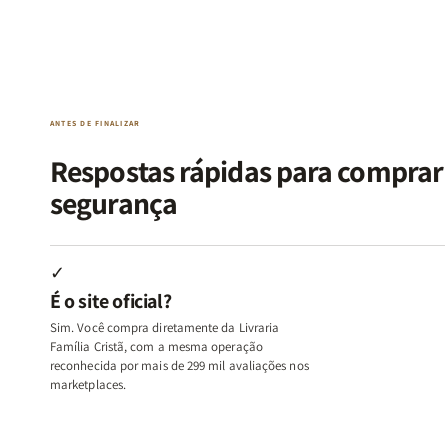
Kit
Kit
Kit
Kit
Raizes
Raizes
Quarto
Quarto
da
da
de
de
Alma
Alma
Guerra
Guerra
|
|
|
|
O
O
Livro
Livro
ANTES DE FINALIZAR
Vício
Vício
+
+
de
de
Devocional
Devocion
Respostas rápidas para compra
Agradar
Agradar
segurança
a
a
Todos
Todos
+
+
Raiz
Raiz
✓
da
da
É o site oficial?
Rejeição
Rejeição
+
+
Sim. Você compra diretamente da Livraria
O
O
Família Cristã, com a mesma operação
Vazio
Vazio
reconhecida por mais de 299 mil avaliações nos
marketplaces.
da
da
Insatisfação.
Insatisfação.