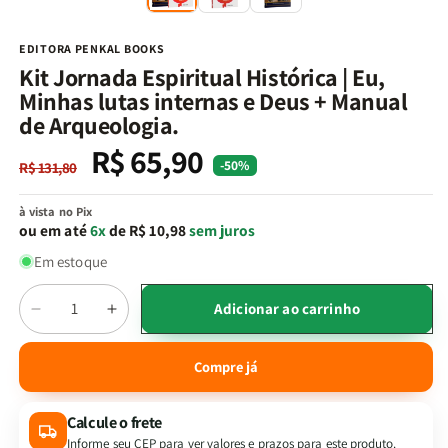
na
n
janela
j
modal
m
EDITORA PENKAL BOOKS
Kit Jornada Espiritual Histórica | Eu,
Minhas lutas internas e Deus + Manual
de Arqueologia.
R$ 65,90
Preço
Preço
-50%
R$ 131,80
normal
promocional
à vista no Pix
ou em até
6x
de R$ 10,98
sem juros
Em estoque
Quantidade
Adicionar ao carrinho
Diminuir
Aumentar
a
a
quantidade
quantidade
Compre já
de
de
Kit
Kit
Calcule o frete
Jornada
Jornada
Espiritual
Espiritual
Informe seu CEP para ver valores e prazos para este produto.