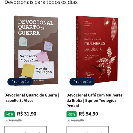
Devocionais para todos os dias
Promoção
Promoção
Devocional Quarto de Guerra |
Devocional Café com Mulheres
Isabelle S. Alves
da Bíblia | Equipe Teológica
Penkal
R$ 31,90
R$ 54,90
Preço
Preço
Preço
Preço
-47%
-31%
normal
promocional
normal
promocional
De:
R$ 59,90
De:
R$ 79,90