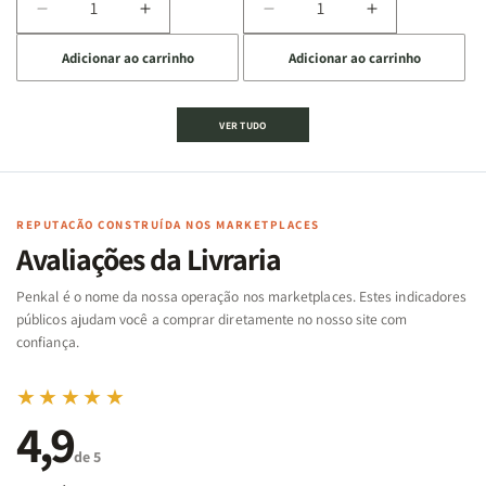
Diminuir
Aumentar
Diminuir
Aumentar
a
a
a
a
Adicionar ao carrinho
Adicionar ao carrinho
quantidade
quantidade
quantidade
quantidade
de
de
de
de
Jogo
Jogo
Jogo
Jogo
VER TUDO
Bíblico
Bíblico
da
da
de
de
memória
memória
Cartas
Cartas
|
|
|
|
Arca
Arca
Famílias
Famílias
de
de
REPUTAÇÃO CONSTRUÍDA NOS MARKETPLACES
da
da
Noé
Noé
Avaliações da Livraria
Bíblia
Bíblia
-
-
Penkal é o nome da nossa operação nos marketplaces. Estes indicadores
Penkal
Penkal
públicos ajudam você a comprar diretamente no nosso site com
confiança.
★★★★★
4,9
de 5