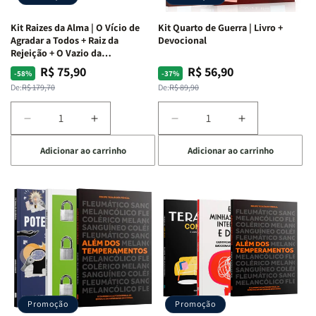
Kit Raizes da Alma | O Vício de
Kit Quarto de Guerra | Livro +
Agradar a Todos + Raiz da
Devocional
Rejeição + O Vazio da
Insatisfação.
R$ 75,90
R$ 56,90
Preço
Preço
Preço
Preço
-58%
-37%
normal
promocional
normal
promocional
De:
R$ 179,70
De:
R$ 89,90
Diminuir
Aumentar
Diminuir
Aumentar
a
a
a
a
Adicionar ao carrinho
Adicionar ao carrinho
quantidade
quantidade
quantidade
quantidade
de
de
de
de
Kit
Kit
Kit
Kit
Raizes
Raizes
Quarto
Quarto
da
da
de
de
Alma
Alma
Guerra
Guerra
|
|
|
|
O
O
Livro
Livro
Vício
Vício
+
+
de
de
Devocional
Devocional
Agradar
Agradar
Promoção
Promoção