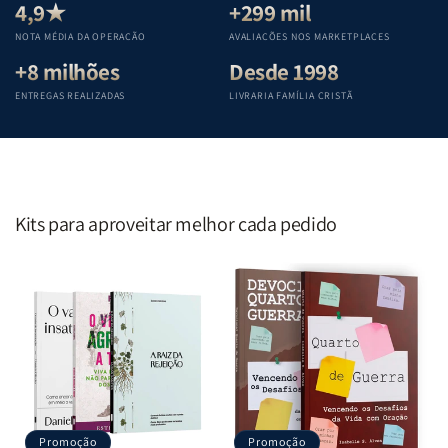
Teológica
Teológica
Teológica
Teológica
4,9★
+299 mil
Penkal
Penkal
Penkal
Penkal
NOTA MÉDIA DA OPERAÇÃO
AVALIAÇÕES NOS MARKETPLACES
+8 milhões
Desde 1998
ENTREGAS REALIZADAS
LIVRARIA FAMÍLIA CRISTÃ
Kits para aproveitar melhor cada pedido
Promoção
Promoção