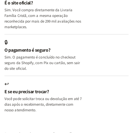
e
e
É o site oficial?
Deus
Deus
Sim. Você compra diretamente da Livraria
+
+
Família Cristã, com a mesma operação
A
A
reconhecida por mais de 299 mil avaliações nos
Mulher
Mulher
marketplaces.
que
que
Edifica
Edifica
🔒
o
o
O pagamento é seguro?
Lar
Lar
Sim. O pagamento é concluído no checkout
seguro da Shopify, com Pix ou cartão, sem sair
do site oficial.
↩
E se eu precisar trocar?
Você pode solicitar troca ou devolução em até 7
dias após o recebimento, diretamente com
nosso atendimento.