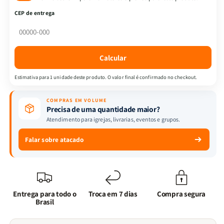
Histórica
Histórica
CEP de entrega
|
|
Eu,
Eu,
Minhas
Minhas
lutas
lutas
Calcular
internas
internas
e
e
Estimativa para 1 unidade deste produto. O valor final é confirmado no checkout.
Deus
Deus
+
+
COMPRAS EM VOLUME
Manual
Manual
Precisa de uma quantidade maior?
de
de
Atendimento para igrejas, livrarias, eventos e grupos.
Arqueologia.
Arqueologia.
Falar sobre atacado
Entrega para todo o
Troca em 7 dias
Compra segura
Brasil