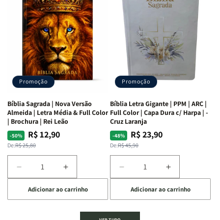
Mulheres
Mulheres
Livro
Livro
da
da
por
por
Bíblia
Bíblia
Livro
Livro
|
|
-
-
Isabelle
Isabelle
um
um
S.
S.
panorama
panorama
Alves
Alves
completo
completo
dos
dos
Promoção
Promoção
66
66
livros
livros
Bíblia Sagrada | Nova Versão
Bíblia Letra Gigante | PPM | ARC |
da
da
Almeida | Letra Média & Full Color
Full Color | Capa Dura c/ Harpa | -
Bíblia
Bíblia
| Brochura | Rei Leão
Cruz Laranja
|
|
R$ 12,90
R$ 23,90
Preço
Preço
Preço
Preço
-50%
-48%
Equipe
Equipe
normal
promocional
normal
promocional
De:
R$ 25,80
De:
R$ 45,90
teológica
teológica
Penkal
Penkal
Diminuir
Aumentar
Diminuir
Aumentar
a
a
a
a
Adicionar ao carrinho
Adicionar ao carrinho
quantidade
quantidade
quantidade
quantidade
de
de
de
de
Bíblia
Bíblia
Bíblia
Bíblia
VER TUDO