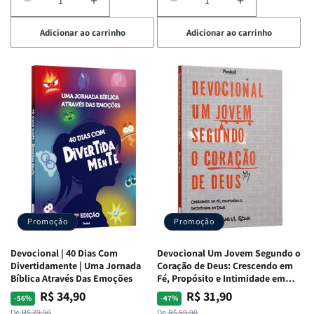
Diminuir
Aumentar
Diminuir
Aumentar
a
a
a
a
Adicionar ao carrinho
Adicionar ao carrinho
quantidade
quantidade
quantidade
quantidade
de
de
de
de
Devocional
Devocional
Devocional
Devocional
Quarto
Quarto
Café
Café
de
de
com
com
Guerra
Guerra
Mulheres
Mulheres
|
|
da
da
Isabelle
Isabelle
Bíblia
Bíblia
S.
S.
|
|
Alves
Alves
Equipe
Equipe
Teológica
Teológica
Penkal
Penkal
Promoção
Promoção
Devocional | 40 Dias Com
Devocional Um Jovem Segundo o
Divertidamente | Uma Jornada
Coração de Deus: Crescendo em
Bíblica Através Das Emoções
Fé, Propósito e Intimidade em
Deus
R$ 34,90
R$ 31,90
Preço
Preço
Preço
Preço
-56%
-47%
De:
R$ 79,90
De:
R$ 59,90