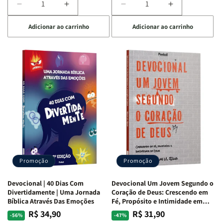
Diminuir
Aumentar
Diminuir
Aumentar
a
a
a
a
Adicionar ao carrinho
Adicionar ao carrinho
quantidade
quantidade
quantidade
quantidade
de
de
de
de
Devocional
Devocional
Devocional
Devocional
Quarto
Quarto
Café
Café
de
de
com
com
Guerra
Guerra
Mulheres
Mulheres
|
|
da
da
Isabelle
Isabelle
Bíblia
Bíblia
S.
S.
|
|
Alves
Alves
Equipe
Equipe
Teológica
Teológica
Penkal
Penkal
Promoção
Promoção
Devocional | 40 Dias Com
Devocional Um Jovem Segundo o
Divertidamente | Uma Jornada
Coração de Deus: Crescendo em
Bíblica Através Das Emoções
Fé, Propósito e Intimidade em
Deus
R$ 34,90
R$ 31,90
Preço
Preço
Preço
Preço
-56%
-47%