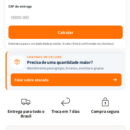
em
em
CEP de entrega
Deus
Deus
:
:
Devocional
Devocional
um
um
Calcular
Homem
Homem
Segundo
Segundo
Estimativa para 1 unidade deste produto. O valor final é confirmado no checkout.
o
o
Coração
Coração
COMPRAS EM VOLUME
de
de
Precisa de uma quantidade maior?
Deus
Deus
Atendimento para igrejas, livrarias, eventos e grupos.
|
|
Adriel
Adriel
Falar sobre atacado
Ribeiro
Ribeiro
+Ecobag
+Ecobag
-
-
Leão
Leão
de
de
Entrega para todo o
Troca em 7 dias
Compra segura
Judá
Judá
Brasil