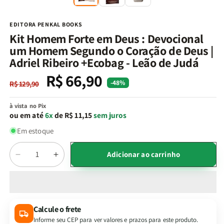
na
n
janela
j
modal
m
EDITORA PENKAL BOOKS
Kit Homem Forte em Deus : Devocional
um Homem Segundo o Coração de Deus |
Adriel Ribeiro +Ecobag - Leão de Judá
R$ 66,90
Preço
Preço
-48%
R$ 129,90
normal
promocional
à vista no Pix
ou em até
6x
de R$ 11,15
sem juros
Em estoque
Quantidade
Adicionar ao carrinho
Diminuir
Aumentar
a
a
quantidade
quantidade
de
de
Kit
Kit
Calcule o frete
Homem
Homem
Informe seu CEP para ver valores e prazos para este produto.
Forte
Forte