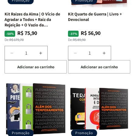
Promoção
Promoção
Kit Raizes da Alma | O Vício de
Kit Quarto de Guerra | Livro +
Agradar a Todos + Raiz da
Devocional
Rejeição + O Vazio da
Insatisfação.
R$ 75,90
R$ 56,90
Preço
Preço
Preço
Preço
-58%
-37%
normal
promocional
normal
promocional
De:
R$ 179,70
De:
R$ 89,90
Diminuir
Aumentar
Diminuir
Aumentar
a
a
a
a
Adicionar ao carrinho
Adicionar ao carrinho
quantidade
quantidade
quantidade
quantidade
de
de
de
de
Kit
Kit
Kit
Kit
Raizes
Raizes
Quarto
Quarto
da
da
de
de
Alma
Alma
Guerra
Guerra
|
|
|
|
O
O
Livro
Livro
Vício
Vício
+
+
de
de
Devocional
Devocional
Agradar
Agradar
Promoção
Promoção