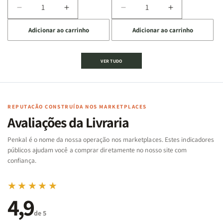
Diminuir
Aumentar
Diminuir
Aumentar
a
a
a
a
Adicionar ao carrinho
Adicionar ao carrinho
quantidade
quantidade
quantidade
quantidade
de
de
de
de
Jogo
Jogo
Jogo
Jogo
VER TUDO
Bíblico
Bíblico
da
da
de
de
memória
memória
Cartas
Cartas
|
|
|
|
Arca
Arca
Famílias
Famílias
de
de
REPUTAÇÃO CONSTRUÍDA NOS MARKETPLACES
da
da
Noé
Noé
Avaliações da Livraria
Bíblia
Bíblia
-
-
Penkal é o nome da nossa operação nos marketplaces. Estes indicadores
Penkal
Penkal
públicos ajudam você a comprar diretamente no nosso site com
confiança.
★★★★★
4,9
de 5