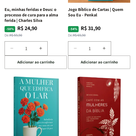
Espirituais
Espirituais
Eu, minhas feridas e Deus: o
Jogo Bíblico de Cartas | Quem
|
|
processo de cura para a alma
Sou Eu - Penkal
Estela
Estela
ferida | Charles Silva
Costa
Costa
R$ 24,90
R$ 31,90
Preço
Preço
Preço
Preço
-58%
-54%
normal
promocional
normal
promocional
De:
R$ 59,90
De:
R$ 69,90
Diminuir
Aumentar
Diminuir
Aumentar
a
a
a
a
Adicionar ao carrinho
Adicionar ao carrinho
quantidade
quantidade
quantidade
quantidade
de
de
de
de
Eu,
Eu,
Jogo
Jogo
minhas
minhas
Bíblico
Bíblico
feridas
feridas
de
de
e
e
Cartas
Cartas
Deus:
Deus:
|
|
o
o
Quem
Quem
processo
processo
Sou
Sou
de
de
Eu
Eu
cura
cura
-
-
para
para
Penkal
Penkal