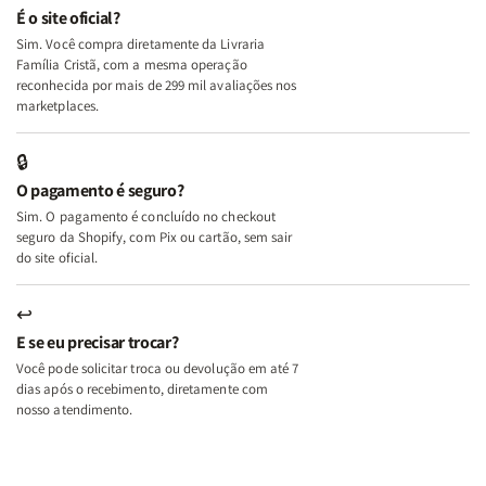
e
e
É o site oficial?
Deus
Deus
Sim. Você compra diretamente da Livraria
+
+
Família Cristã, com a mesma operação
A
A
reconhecida por mais de 299 mil avaliações nos
Mulher
Mulher
marketplaces.
que
que
Edifica
Edifica
🔒
o
o
O pagamento é seguro?
Lar
Lar
Sim. O pagamento é concluído no checkout
seguro da Shopify, com Pix ou cartão, sem sair
do site oficial.
↩
E se eu precisar trocar?
Você pode solicitar troca ou devolução em até 7
dias após o recebimento, diretamente com
nosso atendimento.