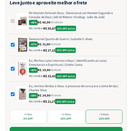
Leve junto e aproveite melhor o frete
Kit Homem Forte em Deus : Devocional um Homem Segundo o
Coração de Deus | Adriel Ribeiro +Ecobag - Leão de Judá
R$ 66,90
R$ 129,90
-48%
No combo:
R$ 56,87
15% OFF extra
Devocional Quarto de Guerra | Isabelle S. Alves
R$ 31,90
R$ 59,90
-47%
No combo:
R$ 27,12
15% OFF extra
Eu, Minhas Lutas Internas e Deus | Identificando as Lutas
Emocionais e Espirituais | Estela Costa
R$ 29,90
R$ 49,80
-40%
No combo:
R$ 25,42
15% OFF extra
Eu, minhas feridas e Deus: o processo de cura para a alma ferida |
Charles Silva
R$ 24,90
R$ 59,90
-58%
No combo:
R$ 21,17
15% OFF extra
+1 livro
+2 livros
+3 livros
5% OFF
10% OFF
15% OFF