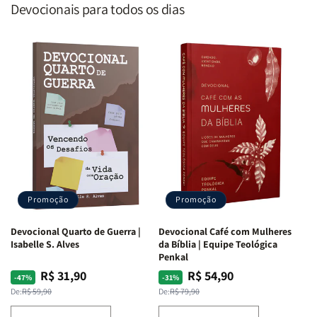
Devocionais para todos os dias
Promoção
Promoção
Devocional Quarto de Guerra |
Devocional Café com Mulheres
Isabelle S. Alves
da Bíblia | Equipe Teológica
Penkal
R$ 31,90
R$ 54,90
Preço
Preço
Preço
Preço
-47%
-31%
normal
promocional
normal
promocional
De:
R$ 59,90
De:
R$ 79,90