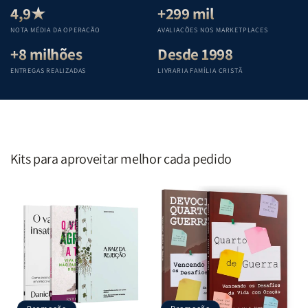
Teológica
Teológica
Teológica
Teológica
4,9★
+299 mil
Penkal
Penkal
Penkal
Penkal
NOTA MÉDIA DA OPERAÇÃO
AVALIAÇÕES NOS MARKETPLACES
+8 milhões
Desde 1998
ENTREGAS REALIZADAS
LIVRARIA FAMÍLIA CRISTÃ
Kits para aproveitar melhor cada pedido