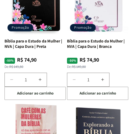
Promoção
Promoção
Bíblia para o Estudo da Mulher |
Bíblia para o Estudo da Mulher |
NVA | Capa Dura | Preta
NVA | Capa Dura | Branca
R$ 74,90
R$ 74,90
Preço
Preço
Preço
Preço
-50%
-50%
normal
promocional
normal
promocional
De:
R$ 149,80
De:
R$ 149,80
Diminuir
Aumentar
Diminuir
Aumentar
a
a
a
a
Adicionar ao carrinho
Adicionar ao carrinho
quantidade
quantidade
quantidade
quantidade
de
de
de
de
Bíblia
Bíblia
Bíblia
Bíblia
para
para
para
para
o
o
o
o
Estudo
Estudo
Estudo
Estudo
da
da
da
da