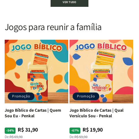
VER TUDO
Sagrada
Sagrada
Letra
Letra
|
|
Gigante
Gigante
Nova
Nova
|
|
Versão
Versão
PPM
PPM
Jogos para reunir a família
Almeida
Almeida
|
|
|
|
ARC
ARC
Letra
Letra
|
|
Média
Média
Full
Full
&amp;
&amp;
Color
Color
Full
Full
|
|
Color
Color
Capa
Capa
|
|
Dura
Dura
Brochura
Brochura
c/
c/
|
|
Harpa
Harpa
Rei
Rei
|
|
Promoção
Promoção
Leão
Leão
-
-
Cruz
Cruz
Jogo Bíblico de Cartas | Quem
Jogo Bíblico de Cartas | Qual
Laranja
Laranja
Sou Eu - Penkal
Versículo Sou - Penkal
R$ 31,90
R$ 19,90
Preço
Preço
Preço
Preço
-54%
-67%
normal
promocional
normal
promocional
De:
R$ 69,90
De:
R$ 59,90