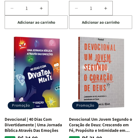
Diminuir
Aumentar
Diminuir
Aumentar
a
a
a
a
Adicionar ao carrinho
Adicionar ao carrinho
quantidade
quantidade
quantidade
quantidade
de
de
de
de
Devocional
Devocional
Devocional
Devocional
Quarto
Quarto
Café
Café
de
de
com
com
Guerra
Guerra
Mulheres
Mulheres
|
|
da
da
Isabelle
Isabelle
Bíblia
Bíblia
S.
S.
|
|
Alves
Alves
Equipe
Equipe
Teológica
Teológica
Penkal
Penkal
Promoção
Promoção
Devocional | 40 Dias Com
Devocional Um Jovem Segundo o
Divertidamente | Uma Jornada
Coração de Deus: Crescendo em
Bíblica Através Das Emoções
Fé, Propósito e Intimidade em
Deus