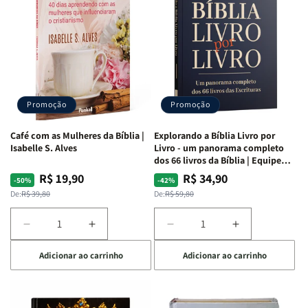
da
da
da
da
Mulher
Mulher
Mulher
Mulher
|
|
|
|
NVA
NVA
NVA
NVA
|
|
|
|
Capa
Capa
Capa
Capa
Dura
Dura
Dura
Dura
Promoção
Promoção
|
|
|
|
Preta
Preta
Branca
Branca
Café com as Mulheres da Bíblia |
Explorando a Bíblia Livro por
Isabelle S. Alves
Livro - um panorama completo
dos 66 livros da Bíblia | Equipe
teológica Penkal
R$ 19,90
R$ 34,90
Preço
Preço
Preço
Preço
-50%
-42%
normal
promocional
normal
promocional
De:
R$ 39,80
De:
R$ 59,80
Diminuir
Aumentar
Diminuir
Aumentar
a
a
a
a
Adicionar ao carrinho
Adicionar ao carrinho
quantidade
quantidade
quantidade
quantidade
de
de
de
de
Café
Café
Explorando
Explorando
com
com
a
a