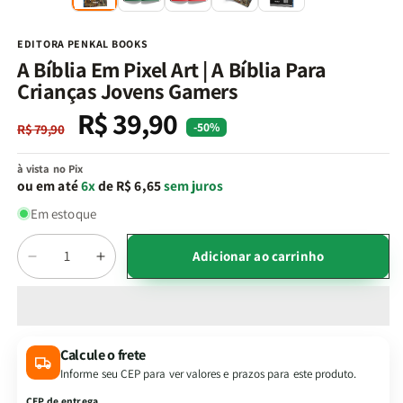
na
n
janela
j
modal
m
EDITORA PENKAL BOOKS
A Bíblia Em Pixel Art | A Bíblia Para
Crianças Jovens Gamers
R$ 39,90
Preço
Preço
-50%
R$ 79,90
normal
promocional
à vista no Pix
ou em até
6x
de R$ 6,65
sem juros
Em estoque
Quantidade
Adicionar ao carrinho
Diminuir
Aumentar
a
a
quantidade
quantidade
de
de
A
A
Calcule o frete
Bíblia
Bíblia
Informe seu CEP para ver valores e prazos para este produto.
Em
Em
Pixel
Pixel
CEP de entrega