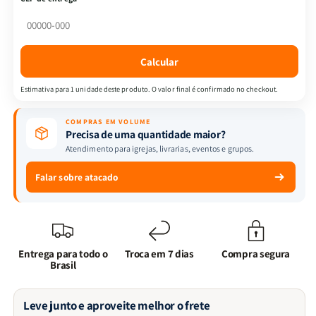
Art
Art
|
|
A
A
Bíblia
Bíblia
Calcular
Para
Para
Crianças
Crianças
Estimativa para 1 unidade deste produto. O valor final é confirmado no checkout.
Jovens
Jovens
Gamers
Gamers
COMPRAS EM VOLUME
Precisa de uma quantidade maior?
Atendimento para igrejas, livrarias, eventos e grupos.
Falar sobre atacado
Entrega para todo o
Troca em 7 dias
Compra segura
Brasil
Leve junto e aproveite melhor o frete