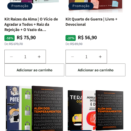
Promoção
Promoção
Kit Raizes da Alma | O Vício de
Kit Quarto de Guerra | Livro +
Agradar a Todos + Raiz da
Devocional
Rejeição + O Vazio da
Insatisfação.
R$ 75,90
R$ 56,90
Preço
Preço
Preço
Preço
-58%
-37%
normal
promocional
normal
promocional
De:
R$ 179,70
De:
R$ 89,90
Diminuir
Aumentar
Diminuir
Aumentar
a
a
a
a
Adicionar ao carrinho
Adicionar ao carrinho
quantidade
quantidade
quantidade
quantidade
de
de
de
de
Kit
Kit
Kit
Kit
Raizes
Raizes
Quarto
Quarto
da
da
de
de
Alma
Alma
Guerra
Guerra
|
|
|
|
O
O
Livro
Livro
Vício
Vício
+
+
de
de
Devocional
Devocional