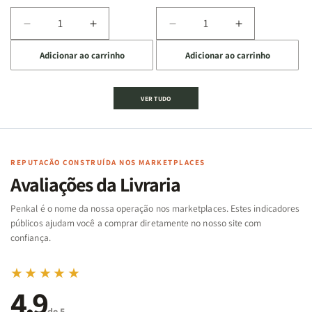
Diminuir
Aumentar
Diminuir
Aumentar
a
a
a
a
Adicionar ao carrinho
Adicionar ao carrinho
quantidade
quantidade
quantidade
quantidade
de
de
de
de
Jogo
Jogo
Jogo
Jogo
VER TUDO
Bíblico
Bíblico
da
da
de
de
memória
memória
Cartas
Cartas
|
|
|
|
Arca
Arca
Famílias
Famílias
de
de
REPUTAÇÃO CONSTRUÍDA NOS MARKETPLACES
da
da
Noé
Noé
Avaliações da Livraria
Bíblia
Bíblia
-
-
Penkal é o nome da nossa operação nos marketplaces. Estes indicadores
Penkal
Penkal
públicos ajudam você a comprar diretamente no nosso site com
confiança.
★★★★★
4,9
de 5