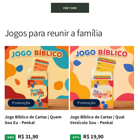
Bíblia
Bíblia
Bíblia
Bíblia
VER TUDO
Sagrada
Sagrada
Letra
Letra
|
|
Gigante
Gigante
Nova
Nova
|
|
Versão
Versão
PPM
PPM
Jogos para reunir a família
Almeida
Almeida
|
|
|
|
ARC
ARC
Letra
Letra
|
|
Média
Média
Full
Full
&amp;
&amp;
Color
Color
Full
Full
|
|
Color
Color
Capa
Capa
|
|
Dura
Dura
Brochura
Brochura
c/
c/
|
|
Harpa
Harpa
Rei
Rei
|
|
Promoção
Promoção
Leão
Leão
-
-
Cruz
Cruz
Jogo Bíblico de Cartas | Quem
Jogo Bíblico de Cartas | Qual
Laranja
Laranja
Sou Eu - Penkal
Versículo Sou - Penkal
R$ 31,90
R$ 19,90
Preço
Preço
Preço
Preço
-54%
-67%