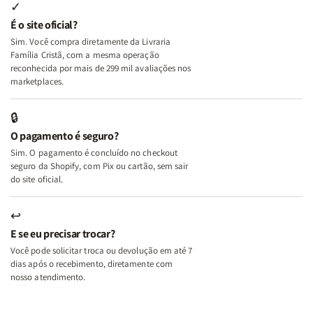
Internas
Internas
Deus
Deus
✓
e
e
É o site oficial?
Deus
Deus
Sim. Você compra diretamente da Livraria
+
+
Família Cristã, com a mesma operação
A
A
reconhecida por mais de 299 mil avaliações nos
Mulher
Mulher
marketplaces.
que
que
Edifica
Edifica
🔒
o
o
O pagamento é seguro?
Lar
Lar
Sim. O pagamento é concluído no checkout
seguro da Shopify, com Pix ou cartão, sem sair
do site oficial.
↩
E se eu precisar trocar?
Você pode solicitar troca ou devolução em até 7
dias após o recebimento, diretamente com
nosso atendimento.