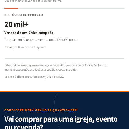
Um dos melhores vendedores da plataforma
HISTÓRICO DE PRODUTO
20 mil+
Vendas de um único campeão
Terapia com Deus aparece com nota 4,9 na Shopee.
Dados públicos do marketplace
Estes indicadores representam a reputação da Livraria Família Cristã/Penkal nos
marketplaces e não avaliações específicas deste produto.
Dados públicos consultados em julho de 2026.
CONDIÇÕES PARA GRANDES QUANTIDADES
Vai comprar para uma igreja, evento
ou revenda?