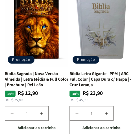
as
as
Bíblia
Bíblia
Mulheres
Mulheres
Livro
Livro
da
da
por
por
Bíblia
Bíblia
Livro
Livro
|
|
-
-
Isabelle
Isabelle
um
um
S.
S.
panorama
panorama
Alves
Alves
completo
completo
dos
dos
Promoção
Promoção
66
66
livros
livros
Bíblia Sagrada | Nova Versão
Bíblia Letra Gigante | PPM | ARC |
da
da
Almeida | Letra Média & Full Color
Full Color | Capa Dura c/ Harpa | -
Bíblia
Bíblia
| Brochura | Rei Leão
Cruz Laranja
|
|
R$ 12,90
R$ 23,90
Preço
Preço
Preço
Preço
-50%
-48%
Equipe
Equipe
normal
promocional
normal
promocional
De:
R$ 25,80
De:
R$ 45,90
teológica
teológica
Penkal
Penkal
Diminuir
Aumentar
Diminuir
Aumentar
a
a
a
a
Adicionar ao carrinho
Adicionar ao carrinho
quantidade
quantidade
quantidade
quantidade
de
de
de
de