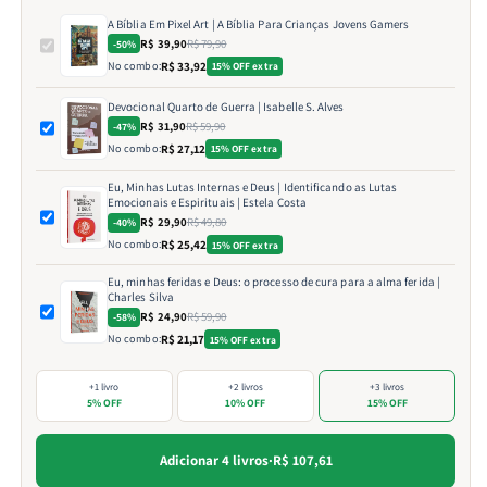
A Bíblia Em Pixel Art | A Bíblia Para Crianças Jovens Gamers
R$ 39,90
R$ 79,90
-50%
No combo:
R$ 33,92
15% OFF extra
Devocional Quarto de Guerra | Isabelle S. Alves
R$ 31,90
R$ 59,90
-47%
No combo:
R$ 27,12
15% OFF extra
Eu, Minhas Lutas Internas e Deus | Identificando as Lutas
Emocionais e Espirituais | Estela Costa
R$ 29,90
R$ 49,80
-40%
No combo:
R$ 25,42
15% OFF extra
Eu, minhas feridas e Deus: o processo de cura para a alma ferida |
Charles Silva
R$ 24,90
R$ 59,90
-58%
No combo:
R$ 21,17
15% OFF extra
+1 livro
+2 livros
+3 livros
5% OFF
10% OFF
15% OFF
Adicionar 4 livros
·
R$ 107,61