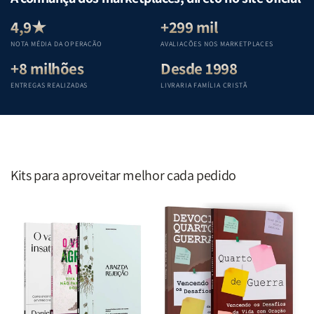
Equipe
Equipe
Equipe
Equipe
Teológica
Teológica
Teológica
Teológica
4,9★
+299 mil
Penkal
Penkal
Penkal
Penkal
NOTA MÉDIA DA OPERAÇÃO
AVALIAÇÕES NOS MARKETPLACES
+8 milhões
Desde 1998
ENTREGAS REALIZADAS
LIVRARIA FAMÍLIA CRISTÃ
Kits para aproveitar melhor cada pedido