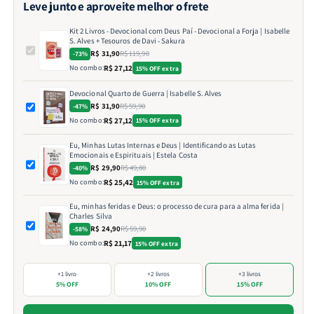
Leve junto e aproveite melhor o frete
Kit 2 Livros - Devocional com Deus Paí - Devocional a Forja | Isabelle
S. Alves + Tesouros de Davi - Sakura
R$ 31,90
R$ 119,90
-73%
No combo:
R$ 27,12
15% OFF extra
Devocional Quarto de Guerra | Isabelle S. Alves
R$ 31,90
R$ 59,90
-47%
No combo:
R$ 27,12
15% OFF extra
Eu, Minhas Lutas Internas e Deus | Identificando as Lutas
Emocionais e Espirituais | Estela Costa
R$ 29,90
R$ 49,80
-40%
No combo:
R$ 25,42
15% OFF extra
Eu, minhas feridas e Deus: o processo de cura para a alma ferida |
Charles Silva
R$ 24,90
R$ 59,90
-58%
No combo:
R$ 21,17
15% OFF extra
+1 livro
+2 livros
+3 livros
5% OFF
10% OFF
15% OFF