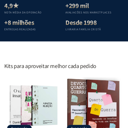
Teológica
Teológica
Teológica
Teológica
4,9★
+299 mil
Penkal
Penkal
Penkal
Penkal
NOTA MÉDIA DA OPERAÇÃO
AVALIAÇÕES NOS MARKETPLACES
+8 milhões
Desde 1998
ENTREGAS REALIZADAS
LIVRARIA FAMÍLIA CRISTÃ
Kits para aproveitar melhor cada pedido