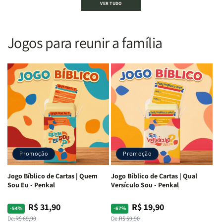
VER TUDO
Sagrada
Sagrada
Letra
Letra
|
|
Gigante
Gigante
Nova
Nova
|
|
Versão
Versão
PPM
PPM
Jogos para reunir a família
Almeida
Almeida
|
|
|
|
ARC
ARC
Letra
Letra
|
|
Média
Média
Full
Full
&amp;
&amp;
Color
Color
Full
Full
|
|
Color
Color
Capa
Capa
|
|
Dura
Dura
Brochura
Brochura
c/
c/
|
|
Harpa
Harpa
Rei
Rei
|
|
Promoção
Promoção
Leão
Leão
-
-
Cruz
Cruz
Jogo Bíblico de Cartas | Quem
Jogo Bíblico de Cartas | Qual
Laranja
Laranja
Sou Eu - Penkal
Versículo Sou - Penkal
R$ 31,90
R$ 19,90
Preço
Preço
Preço
Preço
-54%
-67%
normal
promocional
normal
promocional
De:
R$ 69,90
De:
R$ 59,90