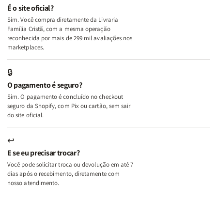
e
e
É o site oficial?
Deus
Deus
Sim. Você compra diretamente da Livraria
+
+
Família Cristã, com a mesma operação
A
A
reconhecida por mais de 299 mil avaliações nos
Mulher
Mulher
marketplaces.
que
que
Edifica
Edifica
🔒
o
o
O pagamento é seguro?
Lar
Lar
Sim. O pagamento é concluído no checkout
seguro da Shopify, com Pix ou cartão, sem sair
do site oficial.
↩
E se eu precisar trocar?
Você pode solicitar troca ou devolução em até 7
dias após o recebimento, diretamente com
nosso atendimento.