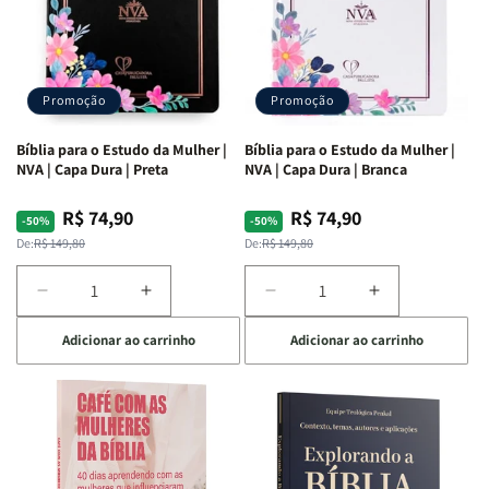
Promoção
Promoção
Bíblia para o Estudo da Mulher |
Bíblia para o Estudo da Mulher |
NVA | Capa Dura | Preta
NVA | Capa Dura | Branca
R$ 74,90
R$ 74,90
Preço
Preço
Preço
Preço
-50%
-50%
normal
promocional
normal
promocional
De:
R$ 149,80
De:
R$ 149,80
Diminuir
Aumentar
Diminuir
Aumentar
a
a
a
a
Adicionar ao carrinho
Adicionar ao carrinho
quantidade
quantidade
quantidade
quantidade
de
de
de
de
Bíblia
Bíblia
Bíblia
Bíblia
para
para
para
para
o
o
o
o
Estudo
Estudo
Estudo
Estudo
da
da
da
da