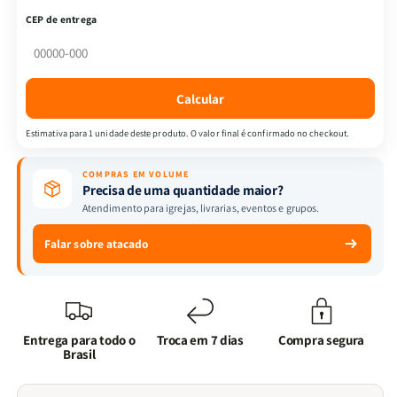
-
-
CEP de entrega
Devocional
Devocional
com
com
Deus
Deus
Paí
Paí
Calcular
-
-
Devocional
Devocional
Estimativa para 1 unidade deste produto. O valor final é confirmado no checkout.
a
a
Forja
Forja
COMPRAS EM VOLUME
|
|
Precisa de uma quantidade maior?
Isabelle
Isabelle
Atendimento para igrejas, livrarias, eventos e grupos.
S.
S.
Alves
Alves
Falar sobre atacado
+
+
Tesouros
Tesouros
de
de
Davi
Davi
-
-
Entrega para todo o
Troca em 7 dias
Compra segura
Sakura
Sakura
Brasil