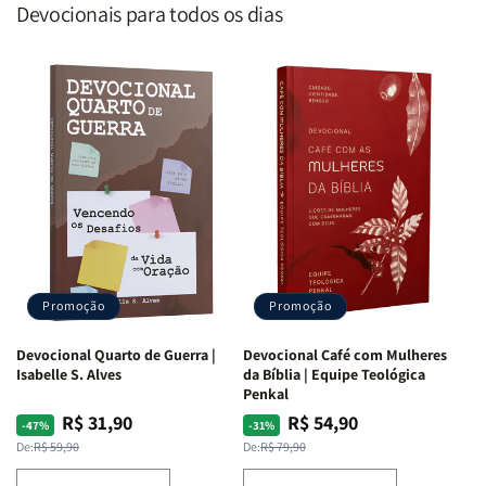
Devocionais para todos os dias
Promoção
Promoção
Devocional Quarto de Guerra |
Devocional Café com Mulheres
Isabelle S. Alves
da Bíblia | Equipe Teológica
Penkal
R$ 31,90
R$ 54,90
Preço
Preço
Preço
Preço
-47%
-31%
normal
promocional
normal
promocional
De:
R$ 59,90
De:
R$ 79,90