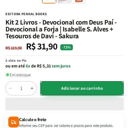
na
n
janela
j
modal
m
EDITORA PENKAL BOOKS
Kit 2 Livros - Devocional com Deus Paí -
Devocional a Forja | Isabelle S. Alves +
Tesouros de Davi - Sakura
R$ 31,90
Preço
Preço
-73%
R$ 119,90
normal
promocional
à vista no Pix
ou em até
6x
de R$ 5,31
sem juros
Em estoque
Quantidade
Adicionar ao carrinho
Diminuir
Aumentar
a
a
quantidade
quantidade
de
de
Kit
Kit
Calcule o frete
2
2
Informe seu CEP para ver valores e prazos para este produto.
Livros
Livros