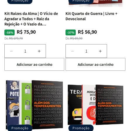
Promoção
Promoção
Kit Raizes da Alma | O Vício de
Kit Quarto de Guerra | Livro +
Agradar a Todos + Raiz da
Devocional
Rejeição + O Vazio da
Insatisfação.
R$ 75,90
R$ 56,90
Preço
Preço
Preço
Preço
-58%
-37%
normal
promocional
normal
promocional
De:
R$ 179,70
De:
R$ 89,90
Diminuir
Aumentar
Diminuir
Aumentar
a
a
a
a
Adicionar ao carrinho
Adicionar ao carrinho
quantidade
quantidade
quantidade
quantidade
de
de
de
de
Kit
Kit
Kit
Kit
Raizes
Raizes
Quarto
Quarto
da
da
de
de
Alma
Alma
Guerra
Guerra
|
|
|
|
O
O
Livro
Livro
Vício
Vício
+
+
de
de
Devocional
Devocional
Agradar
Agradar
Promoção
Promoção