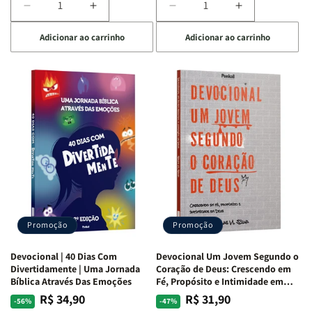
Diminuir
Aumentar
Diminuir
Aumentar
a
a
a
a
Adicionar ao carrinho
Adicionar ao carrinho
quantidade
quantidade
quantidade
quantidade
de
de
de
de
Devocional
Devocional
Devocional
Devocional
Quarto
Quarto
Café
Café
de
de
com
com
Guerra
Guerra
Mulheres
Mulheres
|
|
da
da
Isabelle
Isabelle
Bíblia
Bíblia
S.
S.
|
|
Alves
Alves
Equipe
Equipe
Teológica
Teológica
Penkal
Penkal
Promoção
Promoção
Devocional | 40 Dias Com
Devocional Um Jovem Segundo o
Divertidamente | Uma Jornada
Coração de Deus: Crescendo em
Bíblica Através Das Emoções
Fé, Propósito e Intimidade em
Deus
R$ 34,90
R$ 31,90
Preço
Preço
Preço
Preço
-56%
-47%