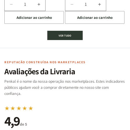
Diminuir
Aumentar
Diminuir
Aumentar
a
a
a
a
Adicionar ao carrinho
Adicionar ao carrinho
quantidade
quantidade
quantidade
quantidade
de
de
de
de
Jogo
Jogo
Jogo
Jogo
VER TUDO
Bíblico
Bíblico
da
da
de
de
memória
memória
Cartas
Cartas
|
|
|
|
Arca
Arca
Famílias
Famílias
de
de
REPUTAÇÃO CONSTRUÍDA NOS MARKETPLACES
da
da
Noé
Noé
Avaliações da Livraria
Bíblia
Bíblia
-
-
Penkal é o nome da nossa operação nos marketplaces. Estes indicadores
Penkal
Penkal
públicos ajudam você a comprar diretamente no nosso site com
confiança.
★★★★★
4,9
de 5