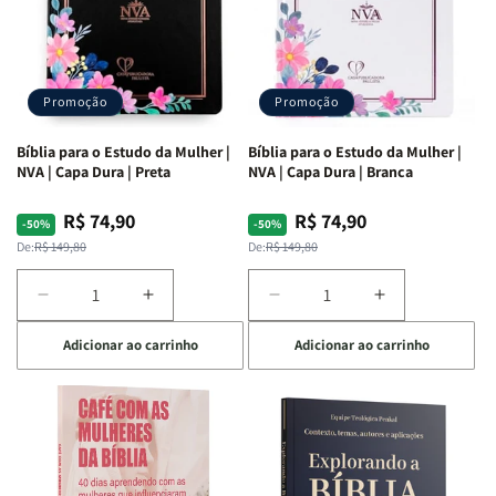
Promoção
Promoção
Bíblia para o Estudo da Mulher |
Bíblia para o Estudo da Mulher |
NVA | Capa Dura | Preta
NVA | Capa Dura | Branca
R$ 74,90
R$ 74,90
Preço
Preço
Preço
Preço
-50%
-50%
normal
promocional
normal
promocional
De:
R$ 149,80
De:
R$ 149,80
Diminuir
Aumentar
Diminuir
Aumentar
a
a
a
a
Adicionar ao carrinho
Adicionar ao carrinho
quantidade
quantidade
quantidade
quantidade
de
de
de
de
Bíblia
Bíblia
Bíblia
Bíblia
para
para
para
para
o
o
o
o
Estudo
Estudo
Estudo
Estudo
da
da
da
da