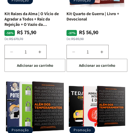
Promoção
Promoção
Kit Raizes da Alma | O Vício de
Kit Quarto de Guerra | Livro +
Agradar a Todos + Raiz da
Devocional
Rejeição + O Vazio da
Insatisfação.
R$ 75,90
R$ 56,90
Preço
Preço
Preço
Preço
-58%
-37%
normal
promocional
normal
promocional
De:
R$ 179,70
De:
R$ 89,90
Diminuir
Aumentar
Diminuir
Aumentar
a
a
a
a
Adicionar ao carrinho
Adicionar ao carrinho
quantidade
quantidade
quantidade
quantidade
de
de
de
de
Kit
Kit
Kit
Kit
Raizes
Raizes
Quarto
Quarto
da
da
de
de
Alma
Alma
Guerra
Guerra
|
|
|
|
O
O
Livro
Livro
Vício
Vício
+
+
de
de
Devocional
Devocional
Agradar
Agradar
Promoção
Promoção