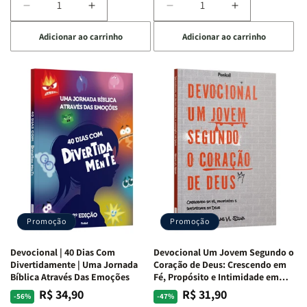
Diminuir
Aumentar
Diminuir
Aumentar
a
a
a
a
Adicionar ao carrinho
Adicionar ao carrinho
quantidade
quantidade
quantidade
quantidade
de
de
de
de
Devocional
Devocional
Devocional
Devocional
Quarto
Quarto
Café
Café
de
de
com
com
Guerra
Guerra
Mulheres
Mulheres
|
|
da
da
Isabelle
Isabelle
Bíblia
Bíblia
S.
S.
|
|
Alves
Alves
Equipe
Equipe
Teológica
Teológica
Penkal
Penkal
Promoção
Promoção
Devocional | 40 Dias Com
Devocional Um Jovem Segundo o
Divertidamente | Uma Jornada
Coração de Deus: Crescendo em
Bíblica Através Das Emoções
Fé, Propósito e Intimidade em
Deus
R$ 34,90
R$ 31,90
Preço
Preço
Preço
Preço
-56%
-47%