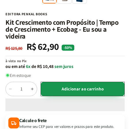
na
n
janela
j
modal
m
EDITORA PENKAL BOOKS
Kit Crescimento com Propósito | Tempo
de Crescimento + Ecobag - Eu sou a
videira
R$ 62,90
Preço
Preço
-50%
R$ 125,80
normal
promocional
à vista no Pix
ou em até
6x
de R$ 10,48
sem juros
Em estoque
Quantidade
Adicionar ao carrinho
Diminuir
Aumentar
a
a
quantidade
quantidade
de
de
Kit
Kit
Calcule o frete
Crescimento
Crescimento
Informe seu CEP para ver valores e prazos para este produto.
com
com