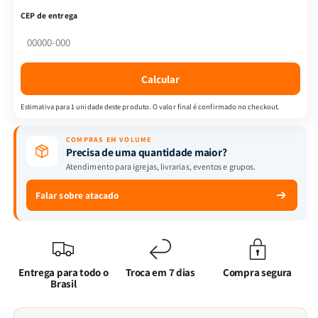
Propósito
Propósito
CEP de entrega
|
|
Tempo
Tempo
de
de
Crescimento
Crescimento
Calcular
+
+
Ecobag
Ecobag
Estimativa para 1 unidade deste produto. O valor final é confirmado no checkout.
-
-
Eu
Eu
COMPRAS EM VOLUME
sou
sou
Precisa de uma quantidade maior?
a
a
Atendimento para igrejas, livrarias, eventos e grupos.
videira
videira
Falar sobre atacado
Entrega para todo o
Troca em 7 dias
Compra segura
Brasil