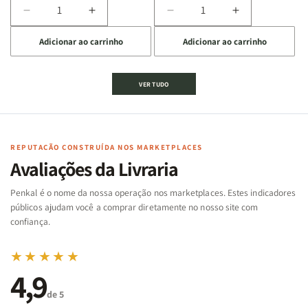
Diminuir
Aumentar
Diminuir
Aumentar
a
a
a
a
Adicionar ao carrinho
Adicionar ao carrinho
quantidade
quantidade
quantidade
quantidade
de
de
de
de
Jogo
Jogo
Jogo
Jogo
VER TUDO
Bíblico
Bíblico
da
da
de
de
memória
memória
Cartas
Cartas
|
|
|
|
Arca
Arca
Famílias
Famílias
de
de
REPUTAÇÃO CONSTRUÍDA NOS MARKETPLACES
da
da
Noé
Noé
Avaliações da Livraria
Bíblia
Bíblia
-
-
Penkal é o nome da nossa operação nos marketplaces. Estes indicadores
Penkal
Penkal
públicos ajudam você a comprar diretamente no nosso site com
confiança.
★★★★★
4,9
de 5