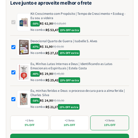
Leve junto e aproveite melhor o frete
Kit Crescimento com Propósito | Tempo de Crescimento + Ecobag -
Eu sou a videira
R$ 62,90
R$ 125,80
-50%
No combo:
R$ 53,47
15% OFF extra
Devocional Quarto de Guerra | Isabelle S. Alves
R$ 31,90
R$ 59,90
-47%
No combo:
R$ 27,12
15% OFF extra
Eu, Minhas Lutas Internas e Deus | Identificando as Lutas
Emocionais e Espirituais | Estela Costa
R$ 29,90
R$ 49,80
-40%
No combo:
R$ 25,42
15% OFF extra
Eu, minhas feridas e Deus: o processo de cura para a alma ferida |
Charles Silva
R$ 24,90
R$ 59,90
-58%
No combo:
R$ 21,17
15% OFF extra
+1 livro
+2 livros
+3 livros
5% OFF
10% OFF
15% OFF