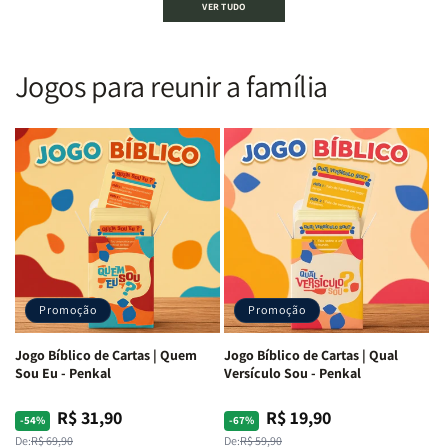
VER TUDO
Sagrada
Sagrada
Letra
Letra
|
|
Gigante
Gigante
Nova
Nova
|
|
Versão
Versão
PPM
PPM
Jogos para reunir a família
Almeida
Almeida
|
|
|
|
ARC
ARC
Letra
Letra
|
|
Média
Média
Full
Full
&amp;
&amp;
Color
Color
Full
Full
|
|
Color
Color
Capa
Capa
|
|
Dura
Dura
Brochura
Brochura
c/
c/
|
|
Harpa
Harpa
Rei
Rei
|
|
Promoção
Promoção
Leão
Leão
-
-
Cruz
Cruz
Jogo Bíblico de Cartas | Quem
Jogo Bíblico de Cartas | Qual
Laranja
Laranja
Sou Eu - Penkal
Versículo Sou - Penkal
R$ 31,90
R$ 19,90
Preço
Preço
Preço
Preço
-54%
-67%
normal
promocional
normal
promocional
De:
R$ 69,90
De:
R$ 59,90