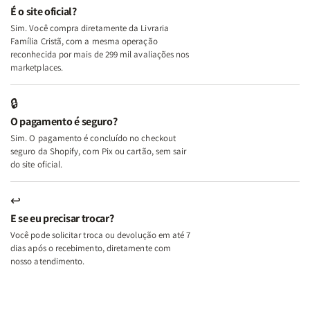
e
e
É o site oficial?
Deus
Deus
Sim. Você compra diretamente da Livraria
+
+
Família Cristã, com a mesma operação
A
A
reconhecida por mais de 299 mil avaliações nos
Mulher
Mulher
marketplaces.
que
que
Edifica
Edifica
🔒
o
o
O pagamento é seguro?
Lar
Lar
Sim. O pagamento é concluído no checkout
seguro da Shopify, com Pix ou cartão, sem sair
do site oficial.
↩
E se eu precisar trocar?
Você pode solicitar troca ou devolução em até 7
dias após o recebimento, diretamente com
nosso atendimento.