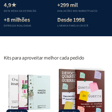
Teológica
Teológica
Teológica
Teológica
4,9★
+299 mil
Penkal
Penkal
Penkal
Penkal
NOTA MÉDIA DA OPERAÇÃO
AVALIAÇÕES NOS MARKETPLACES
+8 milhões
Desde 1998
ENTREGAS REALIZADAS
LIVRARIA FAMÍLIA CRISTÃ
Kits para aproveitar melhor cada pedido