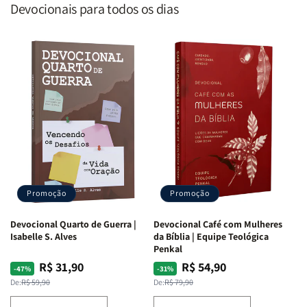
Devocionais para todos os dias
Promoção
Promoção
Devocional Quarto de Guerra |
Devocional Café com Mulheres
Isabelle S. Alves
da Bíblia | Equipe Teológica
Penkal
R$ 31,90
R$ 54,90
Preço
Preço
Preço
Preço
-47%
-31%
normal
promocional
normal
promocional
De:
R$ 59,90
De:
R$ 79,90