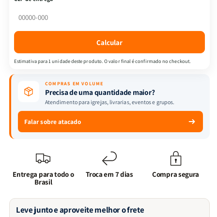
Glória
Glória
+
+
Bíblia
Bíblia
ARC
ARC
Calcular
PPM
PPM
+
+
Estimativa para 1 unidade deste produto. O valor final é confirmado no checkout.
LIVRO
LIVRO
COMPRAS EM VOLUME
Precisa de uma quantidade maior?
Atendimento para igrejas, livrarias, eventos e grupos.
Falar sobre atacado
Entrega para todo o
Troca em 7 dias
Compra segura
Brasil
Leve junto e aproveite melhor o frete