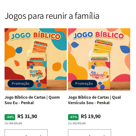
Nova
Nova
|
|
Versão
Versão
PPM
PPM
Jogos para reunir a família
Almeida
Almeida
|
|
|
|
ARC
ARC
Letra
Letra
|
|
Média
Média
Full
Full
&amp;
&amp;
Color
Color
Full
Full
|
|
Color
Color
Capa
Capa
|
|
Dura
Dura
Brochura
Brochura
c/
c/
|
|
Harpa
Harpa
Rei
Rei
|
|
Promoção
Promoção
Leão
Leão
-
-
Cruz
Cruz
Jogo Bíblico de Cartas | Quem
Jogo Bíblico de Cartas | Qual
Laranja
Laranja
Sou Eu - Penkal
Versículo Sou - Penkal
R$ 31,90
R$ 19,90
Preço
Preço
Preço
Preço
-54%
-67%
normal
promocional
normal
promocional
De:
R$ 69,90
De:
R$ 59,90