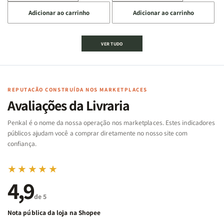
a
a
a
a
Adicionar ao carrinho
Adicionar ao carrinho
quantidade
quantidade
quantidade
quantidade
de
de
de
de
Jogo
Jogo
Jogo
Jogo
VER TUDO
Bíblico
Bíblico
da
da
de
de
memória
memória
Cartas
Cartas
|
|
|
|
Arca
Arca
Famílias
Famílias
de
de
REPUTAÇÃO CONSTRUÍDA NOS MARKETPLACES
da
da
Noé
Noé
Avaliações da Livraria
Bíblia
Bíblia
-
-
Penkal é o nome da nossa operação nos marketplaces. Estes indicadores
Penkal
Penkal
públicos ajudam você a comprar diretamente no nosso site com
confiança.
★★★★★
4,9
de 5
Nota pública da loja na Shopee