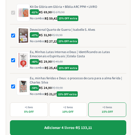
Kit De Glória em Glória + Bíblia ARC PPM + LIVRO
R$ 69,90
R$ 179,90
-61%
No combo:
R$ 59,42
15% OFF extra
Devocional Quarto de Guerra | Isabelle S. Alves
R$ 31,90
R$ 59,90
-47%
No combo:
R$ 27,12
15% OFF extra
Eu, Minhas Lutas Internas e Deus | Identificando as Lutas
Emocionais e Espirituais | Estela Costa
R$ 29,90
R$ 49,80
-40%
No combo:
R$ 25,42
15% OFF extra
Eu, minhas feridas e Deus: o processo de cura para a alma ferida |
Charles Silva
R$ 24,90
R$ 59,90
-58%
No combo:
R$ 21,17
15% OFF extra
+1 livro
+2 livros
+3 livros
5% OFF
10% OFF
15% OFF
Adicionar 4 livros
·
R$ 133,11