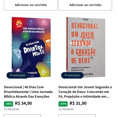
a
a
a
a
Adicionar ao carrinho
Adicionar ao carrinho
quantidade
quantidade
quantidade
quantidade
de
de
de
de
Devocional
Devocional
Devocional
Devocional
Quarto
Quarto
Café
Café
de
de
com
com
Guerra
Guerra
Mulheres
Mulheres
|
|
da
da
Isabelle
Isabelle
Bíblia
Bíblia
S.
S.
|
|
Alves
Alves
Equipe
Equipe
Teológica
Teológica
Penkal
Penkal
Promoção
Promoção
Devocional | 40 Dias Com
Devocional Um Jovem Segundo o
Divertidamente | Uma Jornada
Coração de Deus: Crescendo em
Bíblica Através Das Emoções
Fé, Propósito e Intimidade em
Deus
R$ 34,90
R$ 31,90
Preço
Preço
Preço
Preço
-56%
-47%
normal
promocional
normal
promocional
De:
R$ 79,90
De:
R$ 59,90