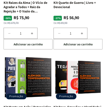
Kit Raizes da Alma | O Vício de
Kit Quarto de Guerra | Livro +
Agradar a Todos + Raiz da
Devocional
Rejeição + O Vazio da
Insatisfação.
R$ 75,90
R$ 56,90
Preço
Preço
Preço
Preço
-58%
-37%
normal
promocional
normal
promocional
De:
R$ 179,70
De:
R$ 89,90
Diminuir
Aumentar
Diminuir
Aumentar
a
a
a
a
Adicionar ao carrinho
Adicionar ao carrinho
quantidade
quantidade
quantidade
quantidade
de
de
de
de
Kit
Kit
Kit
Kit
Raizes
Raizes
Quarto
Quarto
da
da
de
de
Alma
Alma
Guerra
Guerra
|
|
|
|
O
O
Livro
Livro
Vício
Vício
+
+
de
de
Devocional
Devocional
Agradar
Agradar
Promoção
Promoção
a
a
Todos
Todos