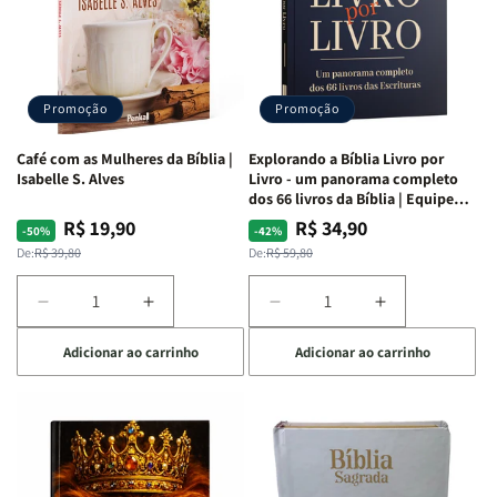
|
|
|
|
NVA
NVA
NVA
NVA
|
|
|
|
Capa
Capa
Capa
Capa
Dura
Dura
Dura
Dura
Promoção
Promoção
|
|
|
|
Preta
Preta
Branca
Branca
Café com as Mulheres da Bíblia |
Explorando a Bíblia Livro por
Isabelle S. Alves
Livro - um panorama completo
dos 66 livros da Bíblia | Equipe
teológica Penkal
R$ 19,90
R$ 34,90
Preço
Preço
Preço
Preço
-50%
-42%
normal
promocional
normal
promocional
De:
R$ 39,80
De:
R$ 59,80
Diminuir
Aumentar
Diminuir
Aumentar
a
a
a
a
Adicionar ao carrinho
Adicionar ao carrinho
quantidade
quantidade
quantidade
quantidade
de
de
de
de
Café
Café
Explorando
Explorando
com
com
a
a
as
as
Bíblia
Bíblia
Mulheres
Mulheres
Livro
Livro