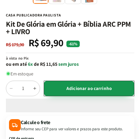
na
n
janela
j
modal
m
CASA PUBLICADORA PAULISTA
Kit De Glória em Glória + Bíblia ARC PPM
+ LIVRO
R$ 69,90
Preço
Preço
-61%
R$ 179,90
normal
promocional
à vista no Pix
ou em até
6x
de R$ 11,65
sem juros
Em estoque
Quantidade
Adicionar ao carrinho
Diminuir
Aumentar
a
a
quantidade
quantidade
de
de
Kit
Kit
Calcule o frete
De
De
Informe seu CEP para ver valores e prazos para este produto.
Glória
Glória
em
em
CEP de entrega