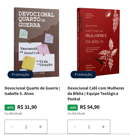
Promoção
Promoção
Devocional Quarto de Guerra |
Devocional Café com Mulheres
Isabelle S. Alves
da Bíblia | Equipe Teológica
Penkal
R$ 31,90
R$ 54,90
Preço
Preço
Preço
Preço
-47%
-31%
normal
promocional
normal
promocional
De:
R$ 59,90
De:
R$ 79,90
Diminuir
Aumentar
Diminuir
Aumentar