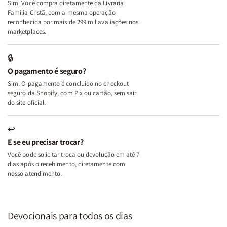
Sim. Você compra diretamente da Livraria
+
+
Família Cristã, com a mesma operação
A
A
reconhecida por mais de 299 mil avaliações nos
Mulher
Mulher
marketplaces.
que
que
Edifica
Edifica
🔒
o
o
O pagamento é seguro?
Lar
Lar
Sim. O pagamento é concluído no checkout
seguro da Shopify, com Pix ou cartão, sem sair
do site oficial.
↩
E se eu precisar trocar?
Você pode solicitar troca ou devolução em até 7
dias após o recebimento, diretamente com
nosso atendimento.
Devocionais para todos os dias