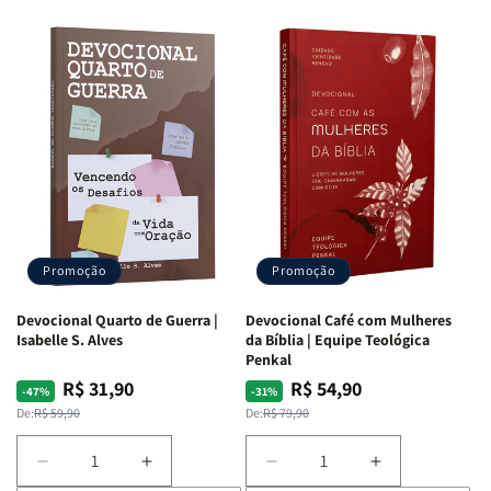
Promoção
Promoção
Devocional Quarto de Guerra |
Devocional Café com Mulheres
Isabelle S. Alves
da Bíblia | Equipe Teológica
Penkal
R$ 31,90
R$ 54,90
Preço
Preço
Preço
Preço
-47%
-31%
normal
promocional
normal
promocional
De:
R$ 59,90
De:
R$ 79,90
Diminuir
Aumentar
Diminuir
Aumentar