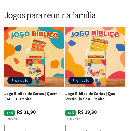
Nova
Nova
|
|
Versão
Versão
PPM
PPM
Jogos para reunir a família
Almeida
Almeida
|
|
|
|
ARC
ARC
Letra
Letra
|
|
Média
Média
Full
Full
&amp;
&amp;
Color
Color
Full
Full
|
|
Color
Color
Capa
Capa
|
|
Dura
Dura
Brochura
Brochura
c/
c/
|
|
Harpa
Harpa
Rei
Rei
|
|
Promoção
Promoção
Leão
Leão
-
-
Cruz
Cruz
Jogo Bíblico de Cartas | Quem
Jogo Bíblico de Cartas | Qual
Laranja
Laranja
Sou Eu - Penkal
Versículo Sou - Penkal
R$ 31,90
R$ 19,90
Preço
Preço
Preço
Preço
-54%
-67%
normal
promocional
normal
promocional
De:
R$ 69,90
De:
R$ 59,90