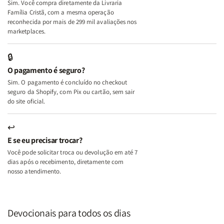
Sim. Você compra diretamente da Livraria
+
+
Família Cristã, com a mesma operação
A
A
reconhecida por mais de 299 mil avaliações nos
Mulher
Mulher
marketplaces.
que
que
Edifica
Edifica
🔒
o
o
O pagamento é seguro?
Lar
Lar
Sim. O pagamento é concluído no checkout
seguro da Shopify, com Pix ou cartão, sem sair
do site oficial.
↩
E se eu precisar trocar?
Você pode solicitar troca ou devolução em até 7
dias após o recebimento, diretamente com
nosso atendimento.
Devocionais para todos os dias