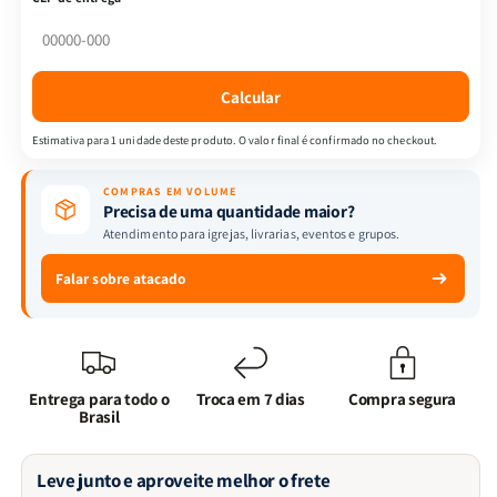
Jovens
Jovens
Crescendo
Crescendo
em
em
Fé
Fé
Calcular
Com
Com
Oração
Oração
Estimativa para 1 unidade deste produto. O valor final é confirmado no checkout.
e
e
Jejum
Jejum
COMPRAS EM VOLUME
Precisa de uma quantidade maior?
Atendimento para igrejas, livrarias, eventos e grupos.
Falar sobre atacado
Entrega para todo o
Troca em 7 dias
Compra segura
Brasil
Leve junto e aproveite melhor o frete