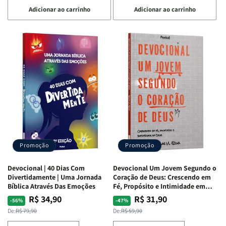
a
a
a
a
Adicionar ao carrinho
Adicionar ao carrinho
quantidade
quantidade
quantidade
quantidade
de
de
de
de
Devocional
Devocional
Devocional
Devocional
Quarto
Quarto
Café
Café
de
de
com
com
Guerra
Guerra
Mulheres
Mulheres
|
|
da
da
Isabelle
Isabelle
Bíblia
Bíblia
S.
S.
|
|
Alves
Alves
Equipe
Equipe
Teológica
Teológica
Penkal
Penkal
Promoção
Promoção
Devocional | 40 Dias Com
Devocional Um Jovem Segundo o
Divertidamente | Uma Jornada
Coração de Deus: Crescendo em
Bíblica Através Das Emoções
Fé, Propósito e Intimidade em
Deus
R$ 34,90
R$ 31,90
Preço
Preço
Preço
Preço
-56%
-47%
normal
promocional
normal
promocional
De:
R$ 79,90
De:
R$ 59,90