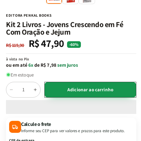
na
n
janela
j
modal
m
EDITORA PENKAL BOOKS
Kit 2 Livros - Jovens Crescendo em Fé
Com Oração e Jejum
R$ 47,90
Preço
Preço
-60%
R$ 119,90
normal
promocional
à vista no Pix
ou em até
6x
de R$ 7,98
sem juros
Em estoque
Quantidade
Adicionar ao carrinho
Diminuir
Aumentar
a
a
quantidade
quantidade
de
de
Kit
Kit
Calcule o frete
2
2
Informe seu CEP para ver valores e prazos para este produto.
Livros
Livros
-
-
CEP de entrega