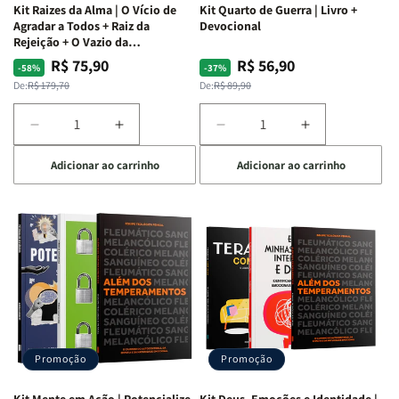
Kit Raizes da Alma | O Vício de
Kit Quarto de Guerra | Livro +
Agradar a Todos + Raiz da
Devocional
Rejeição + O Vazio da
Insatisfação.
R$ 75,90
R$ 56,90
Preço
Preço
Preço
Preço
-58%
-37%
normal
promocional
normal
promocional
De:
R$ 179,70
De:
R$ 89,90
Diminuir
Aumentar
Diminuir
Aumentar
a
a
a
a
Adicionar ao carrinho
Adicionar ao carrinho
quantidade
quantidade
quantidade
quantidade
de
de
de
de
Kit
Kit
Kit
Kit
Raizes
Raizes
Quarto
Quarto
da
da
de
de
Alma
Alma
Guerra
Guerra
|
|
|
|
O
O
Livro
Livro
Vício
Vício
+
+
de
de
Devocional
Devocional
Agradar
Agradar
Promoção
Promoção
a
a
Todos
Todos