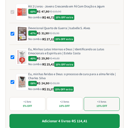
Kit 2 Livros - Jovens Crescendo em Fé Com Oração e Jejum
R$ 47,90
R$ 119,90
-60%
No combo:
R$ 40,72
15% OFF extra
Devocional Quarto de Guerra | Isabelle S. Alves
R$ 31,90
R$ 59,90
-47%
No combo:
R$ 27,12
15% OFF extra
Eu, Minhas Lutas Internas e Deus | Identificando as Lutas
Emocionais e Espirituais | Estela Costa
R$ 29,90
R$ 49,80
-40%
No combo:
R$ 25,42
15% OFF extra
Eu, minhas feridas e Deus: o processo de cura para a alma ferida |
Charles Silva
R$ 24,90
R$ 59,90
-58%
No combo:
R$ 21,17
15% OFF extra
+1 livro
+2 livros
+3 livros
5% OFF
10% OFF
15% OFF
Adicionar 4 livros
·
R$ 114,41