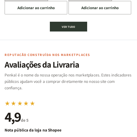
a
a
a
a
Adicionar ao carrinho
Adicionar ao carrinho
quantidade
quantidade
quantidade
quantidade
de
de
de
de
Jogo
Jogo
Jogo
Jogo
VER TUDO
Bíblico
Bíblico
da
da
de
de
memória
memória
Cartas
Cartas
|
|
|
|
Arca
Arca
Famílias
Famílias
de
de
REPUTAÇÃO CONSTRUÍDA NOS MARKETPLACES
da
da
Noé
Noé
Avaliações da Livraria
Bíblia
Bíblia
-
-
Penkal é o nome da nossa operação nos marketplaces. Estes indicadores
Penkal
Penkal
públicos ajudam você a comprar diretamente no nosso site com
confiança.
★★★★★
4,9
de 5
Nota pública da loja na Shopee