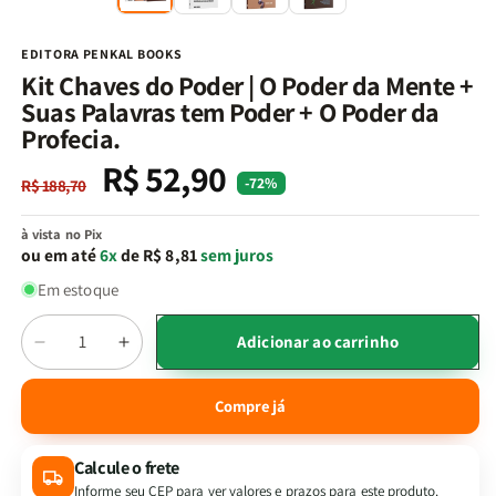
na
n
janela
j
modal
m
EDITORA PENKAL BOOKS
Kit Chaves do Poder | O Poder da Mente +
Suas Palavras tem Poder + O Poder da
Profecia.
R$ 52,90
Preço
Preço
-72%
R$ 188,70
normal
promocional
à vista no Pix
ou em até
6x
de R$ 8,81
sem juros
Em estoque
Quantidade
Adicionar ao carrinho
Diminuir
Aumentar
a
a
quantidade
quantidade
Compre já
de
de
Kit
Kit
Calcule o frete
Chaves
Chaves
do
do
Informe seu CEP para ver valores e prazos para este produto.