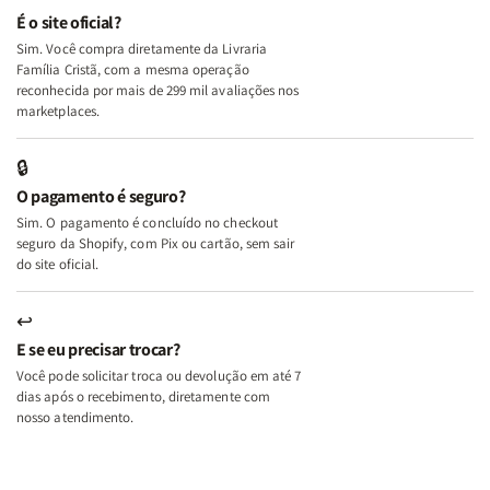
e
e
É o site oficial?
Deus
Deus
Sim. Você compra diretamente da Livraria
+
+
Família Cristã, com a mesma operação
A
A
reconhecida por mais de 299 mil avaliações nos
Mulher
Mulher
marketplaces.
que
que
Edifica
Edifica
🔒
o
o
O pagamento é seguro?
Lar
Lar
Sim. O pagamento é concluído no checkout
seguro da Shopify, com Pix ou cartão, sem sair
do site oficial.
↩
E se eu precisar trocar?
Você pode solicitar troca ou devolução em até 7
dias após o recebimento, diretamente com
nosso atendimento.