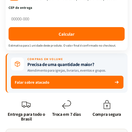
Poder
Poder
CEP de entrega
|
|
O
O
Poder
Poder
da
da
Calcular
Mente
Mente
+
+
Estimativa para 1 unidade deste produto. O valor final é confirmado no checkout.
Suas
Suas
Palavras
Palavras
COMPRAS EM VOLUME
tem
tem
Precisa de uma quantidade maior?
Poder
Poder
Atendimento para igrejas, livrarias, eventos e grupos.
+
+
O
O
Falar sobre atacado
Poder
Poder
da
da
Profecia.
Profecia.
Entrega para todo o
Troca em 7 dias
Compra segura
Brasil