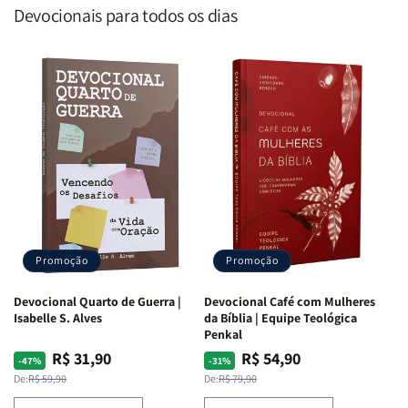
Devocionais para todos os dias
Promoção
Promoção
Devocional Quarto de Guerra |
Devocional Café com Mulheres
Isabelle S. Alves
da Bíblia | Equipe Teológica
Penkal
R$ 31,90
R$ 54,90
Preço
Preço
Preço
Preço
-47%
-31%
normal
promocional
normal
promocional
De:
R$ 59,90
De:
R$ 79,90