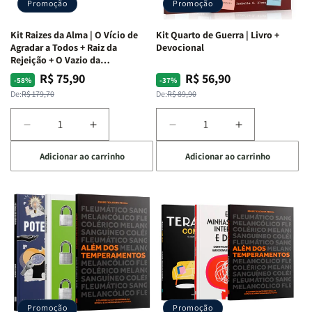
Promoção
Promoção
Kit Raizes da Alma | O Vício de
Kit Quarto de Guerra | Livro +
Agradar a Todos + Raiz da
Devocional
Rejeição + O Vazio da
Insatisfação.
R$ 75,90
R$ 56,90
Preço
Preço
Preço
Preço
-58%
-37%
normal
promocional
normal
promocional
De:
R$ 179,70
De:
R$ 89,90
Diminuir
Aumentar
Diminuir
Aumentar
a
a
a
a
Adicionar ao carrinho
Adicionar ao carrinho
quantidade
quantidade
quantidade
quantidade
de
de
de
de
Kit
Kit
Kit
Kit
Raizes
Raizes
Quarto
Quarto
da
da
de
de
Alma
Alma
Guerra
Guerra
|
|
|
|
O
O
Livro
Livro
Vício
Vício
+
+
de
de
Devocional
Devocional
Agradar
Agradar
Promoção
Promoção