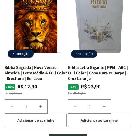
Mulheres
Mulheres
Livro
Livro
da
da
por
por
Bíblia
Bíblia
Livro
Livro
|
|
-
-
Isabelle
Isabelle
um
um
S.
S.
panorama
panorama
Alves
Alves
completo
completo
dos
dos
Promoção
Promoção
66
66
livros
livros
Bíblia Sagrada | Nova Versão
Bíblia Letra Gigante | PPM | ARC |
da
da
Almeida | Letra Média & Full Color
Full Color | Capa Dura c/ Harpa | -
Bíblia
Bíblia
| Brochura | Rei Leão
Cruz Laranja
|
|
R$ 12,90
R$ 23,90
Preço
Preço
Preço
Preço
-50%
-48%
Equipe
Equipe
normal
promocional
normal
promocional
De:
R$ 25,80
De:
R$ 45,90
teológica
teológica
Penkal
Penkal
Diminuir
Aumentar
Diminuir
Aumentar
a
a
a
a
Adicionar ao carrinho
Adicionar ao carrinho
quantidade
quantidade
quantidade
quantidade
de
de
de
de
Bíblia
Bíblia
Bíblia
Bíblia