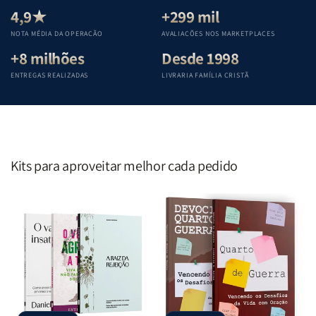
Teológica
Teológica
Teológica
Teológica
4,9★
+299 mil
Penkal
Penkal
Penkal
Penkal
NOTA MÉDIA DA OPERAÇÃO
AVALIAÇÕES NOS MARKETPLACES
+8 milhões
Desde 1998
ENTREGAS REALIZADAS
LIVRARIA FAMÍLIA CRISTÃ
Kits para aproveitar melhor cada pedido