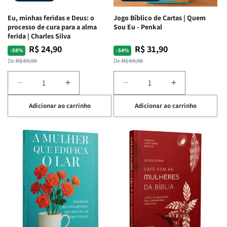
Espirituais
Espirituais
Eu, minhas feridas e Deus: o
Jogo Bíblico de Cartas | Quem
|
|
processo de cura para a alma
Sou Eu - Penkal
Estela
Estela
ferida | Charles Silva
Costa
Costa
R$ 24,90
R$ 31,90
Preço
Preço
Preço
Preço
-58%
-54%
normal
promocional
normal
promocional
De:
R$ 59,90
De:
R$ 69,90
Diminuir
Aumentar
Diminuir
Aumentar
a
a
a
a
Adicionar ao carrinho
Adicionar ao carrinho
quantidade
quantidade
quantidade
quantidade
de
de
de
de
Eu,
Eu,
Jogo
Jogo
minhas
minhas
Bíblico
Bíblico
feridas
feridas
de
de
e
e
Cartas
Cartas
Deus:
Deus:
|
|
o
o
Quem
Quem
processo
processo
Sou
Sou
de
de
Eu
Eu
cura
cura
-
-
para
para
Penkal
Penkal