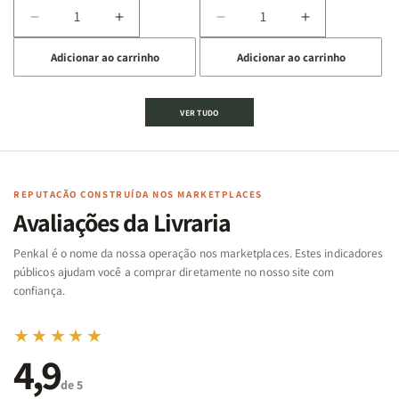
Diminuir
Aumentar
Diminuir
Aumentar
a
a
a
a
Adicionar ao carrinho
Adicionar ao carrinho
quantidade
quantidade
quantidade
quantidade
de
de
de
de
Jogo
Jogo
Jogo
Jogo
VER TUDO
Bíblico
Bíblico
da
da
de
de
memória
memória
Cartas
Cartas
|
|
|
|
Arca
Arca
Famílias
Famílias
de
de
REPUTAÇÃO CONSTRUÍDA NOS MARKETPLACES
da
da
Noé
Noé
Avaliações da Livraria
Bíblia
Bíblia
-
-
Penkal é o nome da nossa operação nos marketplaces. Estes indicadores
Penkal
Penkal
públicos ajudam você a comprar diretamente no nosso site com
confiança.
★★★★★
4,9
de 5