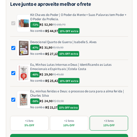
Leve junto e aproveite melhor o frete
Kit Chaves do Poder | O Poder da Mente + Suas Palavras tem Poder +
O Poder da Profecia.
R$ 52,90
R$ 188,70
-72%
No combo:
R$ 44,97
15% OFF extra
Devocional Quarto de Guerra | Isabelle S. Alves
R$ 31,90
R$ 59,90
-47%
No combo:
R$ 27,12
15% OFF extra
Eu, Minhas Lutas Internas e Deus | Identificando as Lutas
Emocionais e Espirituais | Estela Costa
R$ 29,90
R$ 49,80
-40%
No combo:
R$ 25,42
15% OFF extra
Eu, minhas feridas e Deus: o processo de cura para a alma ferida |
Charles Silva
R$ 24,90
R$ 59,90
-58%
No combo:
R$ 21,17
15% OFF extra
+1 livro
+2 livros
+3 livros
5% OFF
10% OFF
15% OFF