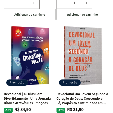
Diminuir
Aumentar
Diminuir
Aumentar
a
a
a
a
Adicionar ao carrinho
Adicionar ao carrinho
quantidade
quantidade
quantidade
quantidade
de
de
de
de
Devocional
Devocional
Devocional
Devocional
Quarto
Quarto
Café
Café
de
de
com
com
Guerra
Guerra
Mulheres
Mulheres
|
|
da
da
Isabelle
Isabelle
Bíblia
Bíblia
S.
S.
|
|
Alves
Alves
Equipe
Equipe
Teológica
Teológica
Penkal
Penkal
Promoção
Promoção
Devocional | 40 Dias Com
Devocional Um Jovem Segundo o
Divertidamente | Uma Jornada
Coração de Deus: Crescendo em
Bíblica Através Das Emoções
Fé, Propósito e Intimidade em
Deus
R$ 34,90
R$ 31,90
Preço
Preço
Preço
Preço
-56%
-47%