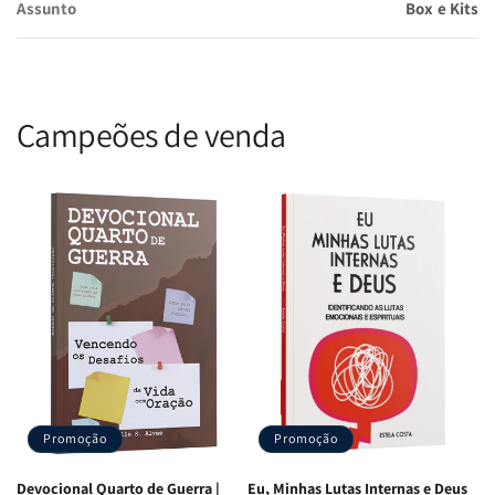
Assunto
Box e Kits
Benefícios do Kit Chaves do Poder
Cura pela Profecia: Use palavras proféticas para direção e
alinhamento espiritual. Construção Pessoal: Aprenda o impacto
das palavras na identidade e relacionamentos. Libertação
Campeões de venda
Mental: Supere medos e paralisias para uma mente renovada na
fé.
Por que adquirir este kit?
Ideal para quem deseja poder espiritual nas palavras e mente, o
Kit Chaves do Poder
capacita a viver com transformação e
autoridade divina. Adquira agora e renove sua jornada!
Promoção
Promoção
Devocional Quarto de Guerra |
Eu, Minhas Lutas Internas e Deus