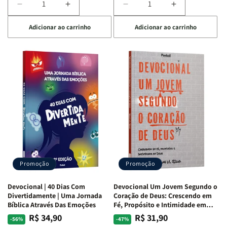
Diminuir
Aumentar
Diminuir
Aumentar
a
a
a
a
Adicionar ao carrinho
Adicionar ao carrinho
quantidade
quantidade
quantidade
quantidade
de
de
de
de
Devocional
Devocional
Devocional
Devocional
Quarto
Quarto
Café
Café
de
de
com
com
Guerra
Guerra
Mulheres
Mulheres
|
|
da
da
Isabelle
Isabelle
Bíblia
Bíblia
S.
S.
|
|
Alves
Alves
Equipe
Equipe
Teológica
Teológica
Penkal
Penkal
Promoção
Promoção
Devocional | 40 Dias Com
Devocional Um Jovem Segundo o
Divertidamente | Uma Jornada
Coração de Deus: Crescendo em
Bíblica Através Das Emoções
Fé, Propósito e Intimidade em
Deus
R$ 34,90
R$ 31,90
Preço
Preço
Preço
Preço
-56%
-47%