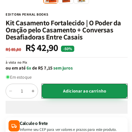
na
n
janela
j
modal
m
EDITORA PENKAL BOOKS
Kit Casamento Fortalecido | O Poder da
Oração pelo Casamento + Conversas
Desafiadoras Entre Casais
R$ 42,90
Preço
Preço
-50%
R$ 85,80
normal
promocional
à vista no Pix
ou em até
6x
de R$ 7,15
sem juros
Em estoque
Quantidade
Adicionar ao carrinho
Diminuir
Aumentar
a
a
quantidade
quantidade
de
de
Kit
Kit
Calcule o frete
Casamento
Casamento
Informe seu CEP para ver valores e prazos para este produto.
Fortalecido
Fortalecido