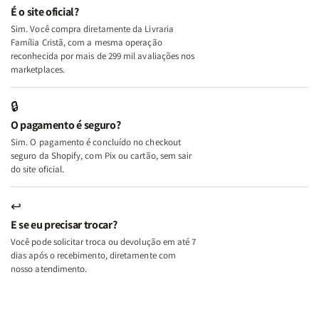
e
e
É o site oficial?
Deus
Deus
Sim. Você compra diretamente da Livraria
+
+
Família Cristã, com a mesma operação
A
A
reconhecida por mais de 299 mil avaliações nos
Mulher
Mulher
marketplaces.
que
que
Edifica
Edifica
🔒
o
o
O pagamento é seguro?
Lar
Lar
Sim. O pagamento é concluído no checkout
seguro da Shopify, com Pix ou cartão, sem sair
do site oficial.
↩
E se eu precisar trocar?
Você pode solicitar troca ou devolução em até 7
dias após o recebimento, diretamente com
nosso atendimento.