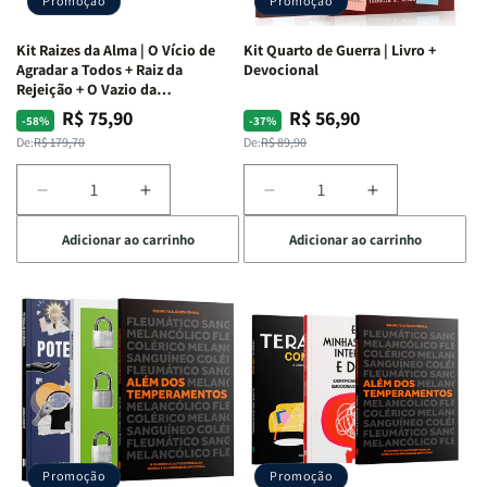
Promoção
Promoção
Kit Raizes da Alma | O Vício de
Kit Quarto de Guerra | Livro +
Agradar a Todos + Raiz da
Devocional
Rejeição + O Vazio da
Insatisfação.
R$ 75,90
R$ 56,90
Preço
Preço
Preço
Preço
-58%
-37%
normal
promocional
normal
promocional
De:
R$ 179,70
De:
R$ 89,90
Diminuir
Aumentar
Diminuir
Aumentar
a
a
a
a
Adicionar ao carrinho
Adicionar ao carrinho
quantidade
quantidade
quantidade
quantidade
de
de
de
de
Kit
Kit
Kit
Kit
Raizes
Raizes
Quarto
Quarto
da
da
de
de
Alma
Alma
Guerra
Guerra
|
|
|
|
O
O
Livro
Livro
Vício
Vício
+
+
de
de
Devocional
Devocional
Agradar
Agradar
Promoção
Promoção