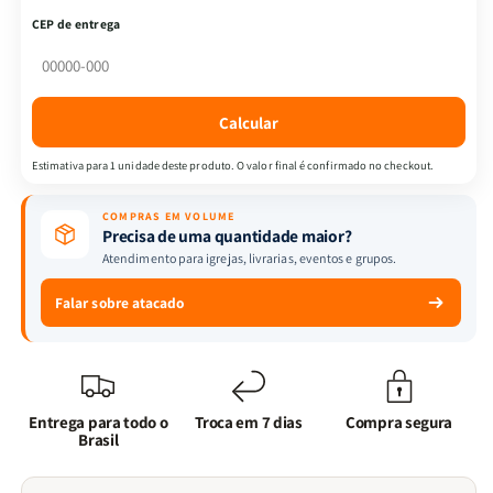
|
|
CEP de entrega
O
O
Poder
Poder
da
da
Oração
Oração
Calcular
pelo
pelo
Casamento
Casamento
Estimativa para 1 unidade deste produto. O valor final é confirmado no checkout.
+
+
Conversas
Conversas
COMPRAS EM VOLUME
Desafiadoras
Desafiadoras
Precisa de uma quantidade maior?
Entre
Entre
Atendimento para igrejas, livrarias, eventos e grupos.
Casais
Casais
Falar sobre atacado
Entrega para todo o
Troca em 7 dias
Compra segura
Brasil