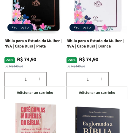
Promoção
Promoção
Bíblia para o Estudo da Mulher |
Bíblia para o Estudo da Mulher |
NVA | Capa Dura | Preta
NVA | Capa Dura | Branca
R$ 74,90
R$ 74,90
Preço
Preço
Preço
Preço
-50%
-50%
normal
promocional
normal
promocional
De:
R$ 149,80
De:
R$ 149,80
Diminuir
Aumentar
Diminuir
Aumentar
a
a
a
a
Adicionar ao carrinho
Adicionar ao carrinho
quantidade
quantidade
quantidade
quantidade
de
de
de
de
Bíblia
Bíblia
Bíblia
Bíblia
para
para
para
para
o
o
o
o
Estudo
Estudo
Estudo
Estudo
da
da
da
da