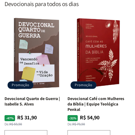
Devocionais para todos os dias
Promoção
Promoção
Devocional Quarto de Guerra |
Devocional Café com Mulheres
Isabelle S. Alves
da Bíblia | Equipe Teológica
Penkal
R$ 31,90
R$ 54,90
Preço
Preço
Preço
Preço
-47%
-31%
normal
promocional
normal
promocional
De:
R$ 59,90
De:
R$ 79,90