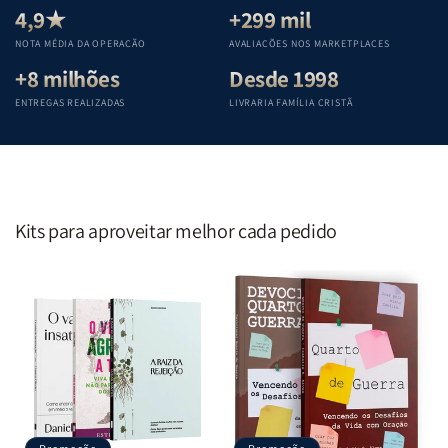
Teológica
Teológica
Teológica
Teológica
4,9★
+299 mil
Penkal
Penkal
Penkal
Penkal
NOTA MÉDIA DA OPERAÇÃO
AVALIAÇÕES NOS MARKETPLACES
+8 milhões
Desde 1998
ENTREGAS REALIZADAS
LIVRARIA FAMÍLIA CRISTÃ
Kits para aproveitar melhor cada pedido