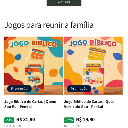
VER TUDO
Sagrada
Sagrada
Letra
Letra
|
|
Gigante
Gigante
Nova
Nova
|
|
Versão
Versão
PPM
PPM
Jogos para reunir a família
Almeida
Almeida
|
|
|
|
ARC
ARC
Letra
Letra
|
|
Média
Média
Full
Full
&amp;
&amp;
Color
Color
Full
Full
|
|
Color
Color
Capa
Capa
|
|
Dura
Dura
Brochura
Brochura
c/
c/
|
|
Harpa
Harpa
Rei
Rei
|
|
Promoção
Promoção
Leão
Leão
-
-
Cruz
Cruz
Jogo Bíblico de Cartas | Quem
Jogo Bíblico de Cartas | Qual
Laranja
Laranja
Sou Eu - Penkal
Versículo Sou - Penkal
R$ 31,90
R$ 19,90
Preço
Preço
Preço
Preço
-54%
-67%
normal
promocional
normal
promocional
De:
R$ 69,90
De:
R$ 59,90