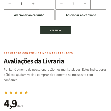
Diminuir
Aumentar
Diminuir
Aumentar
a
a
a
a
Adicionar ao carrinho
Adicionar ao carrinho
quantidade
quantidade
quantidade
quantidade
de
de
de
de
Jogo
Jogo
Jogo
Jogo
VER TUDO
Bíblico
Bíblico
da
da
de
de
memória
memória
Cartas
Cartas
|
|
|
|
Arca
Arca
Famílias
Famílias
de
de
REPUTAÇÃO CONSTRUÍDA NOS MARKETPLACES
da
da
Noé
Noé
Avaliações da Livraria
Bíblia
Bíblia
-
-
Penkal é o nome da nossa operação nos marketplaces. Estes indicadores
Penkal
Penkal
públicos ajudam você a comprar diretamente no nosso site com
confiança.
★★★★★
4,9
de 5