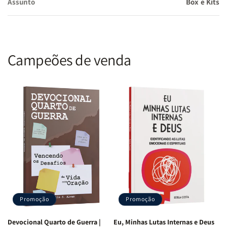
Assunto
Box e Kits
fundamentado na Palavra de Deus.
Benefícios do Kit Casamento Fortalecido:
Campeões de venda
Unidade Espiritual:
Fortaleça o casamento por meio da
oração conjunta.
Comunicação Saudável:
Aprenda a dialogar com clareza e
amor.
Resolução de Conflitos:
Enfrente desafios com sabedoria
bíblica.
Promoção
Promoção
Devocional Quarto de Guerra |
Eu, Minhas Lutas Internas e Deus