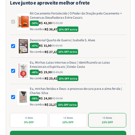
Leve junto e aproveite melhor o frete
Kit Casamento Fortalecido | O Poder da Oração pelo Casamento +
Conversas Desafiadoras Entre Casais
R$ 42,90
R$ 85,80
-50%
No combo:
R$ 36,47
15% OFF extra
Devocional Quarto de Guerra | Isabelle S. Alves
R$ 31,90
R$ 59,90
-47%
No combo:
R$ 27,12
15% OFF extra
Eu, Minhas Lutas Internas e Deus | Identificando as Lutas
Emocionais e Espirituais | Estela Costa
R$ 29,90
R$ 49,80
-40%
No combo:
R$ 25,42
15% OFF extra
Eu, minhas feridas e Deus: o processo de cura para a alma ferida |
Charles Silva
R$ 24,90
R$ 59,90
-58%
No combo:
R$ 21,17
15% OFF extra
+1 livro
+2 livros
+3 livros
5% OFF
10% OFF
15% OFF