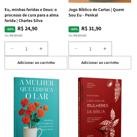
Espirituais
Espirituais
Eu, minhas feridas e Deus: o
Jogo Bíblico de Cartas | Quem
|
|
processo de cura para a alma
Sou Eu - Penkal
Estela
Estela
ferida | Charles Silva
Costa
Costa
R$ 24,90
R$ 31,90
Preço
Preço
Preço
Preço
-58%
-54%
normal
promocional
normal
promocional
De:
R$ 59,90
De:
R$ 69,90
Diminuir
Aumentar
Diminuir
Aumentar
a
a
a
a
Adicionar ao carrinho
Adicionar ao carrinho
quantidade
quantidade
quantidade
quantidade
de
de
de
de
Eu,
Eu,
Jogo
Jogo
minhas
minhas
Bíblico
Bíblico
feridas
feridas
de
de
e
e
Cartas
Cartas
Deus:
Deus:
|
|
o
o
Quem
Quem
processo
processo
Sou
Sou
de
de
Eu
Eu
cura
cura
-
-
para
para
Penkal
Penkal