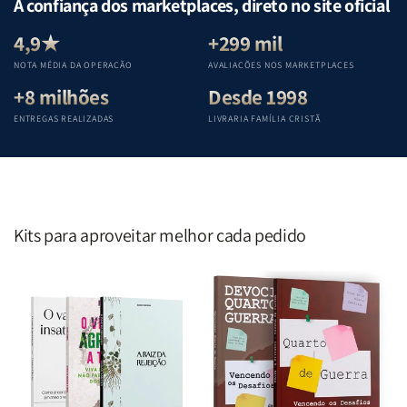
A confiança dos marketplaces, direto no site oficial
Equipe
Equipe
Equipe
Equipe
Teológica
Teológica
Teológica
Teológica
4,9★
+299 mil
Penkal
Penkal
Penkal
Penkal
NOTA MÉDIA DA OPERAÇÃO
AVALIAÇÕES NOS MARKETPLACES
+8 milhões
Desde 1998
ENTREGAS REALIZADAS
LIVRARIA FAMÍLIA CRISTÃ
Kits para aproveitar melhor cada pedido