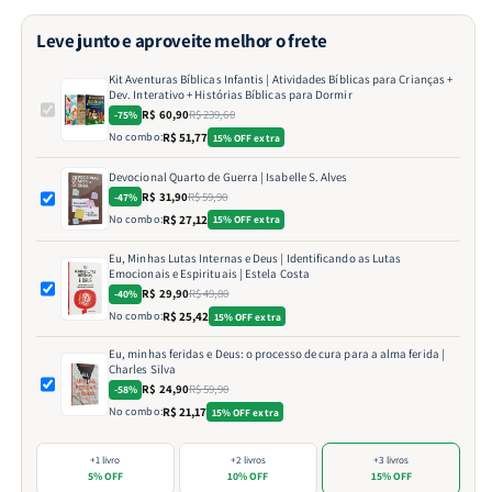
Leve junto e aproveite melhor o frete
Kit Aventuras Bíblicas Infantis | Atividades Bíblicas para Crianças +
Dev. Interativo + Histórias Bíblicas para Dormir
R$ 60,90
R$ 239,60
-75%
No combo:
R$ 51,77
15% OFF extra
Devocional Quarto de Guerra | Isabelle S. Alves
R$ 31,90
R$ 59,90
-47%
No combo:
R$ 27,12
15% OFF extra
Eu, Minhas Lutas Internas e Deus | Identificando as Lutas
Emocionais e Espirituais | Estela Costa
R$ 29,90
R$ 49,80
-40%
No combo:
R$ 25,42
15% OFF extra
Eu, minhas feridas e Deus: o processo de cura para a alma ferida |
Charles Silva
R$ 24,90
R$ 59,90
-58%
No combo:
R$ 21,17
15% OFF extra
+1 livro
+2 livros
+3 livros
5% OFF
10% OFF
15% OFF