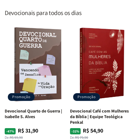
Devocionais para todos os dias
Promoção
Promoção
Devocional Quarto de Guerra |
Devocional Café com Mulheres
Isabelle S. Alves
da Bíblia | Equipe Teológica
Penkal
R$ 31,90
R$ 54,90
Preço
Preço
Preço
Preço
-47%
-31%
normal
promocional
normal
promocional
De:
R$ 59,90
De:
R$ 79,90