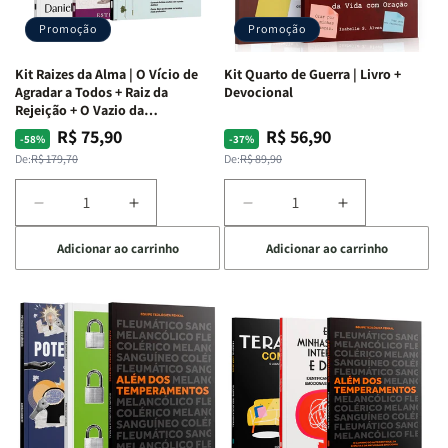
Promoção
Promoção
Kit Raizes da Alma | O Vício de
Kit Quarto de Guerra | Livro +
Agradar a Todos + Raiz da
Devocional
Rejeição + O Vazio da
Insatisfação.
R$ 75,90
R$ 56,90
Preço
Preço
Preço
Preço
-58%
-37%
normal
promocional
normal
promocional
De:
R$ 179,70
De:
R$ 89,90
Diminuir
Aumentar
Diminuir
Aumentar
a
a
a
a
Adicionar ao carrinho
Adicionar ao carrinho
quantidade
quantidade
quantidade
quantidade
de
de
de
de
Kit
Kit
Kit
Kit
Raizes
Raizes
Quarto
Quarto
da
da
de
de
Alma
Alma
Guerra
Guerra
|
|
|
|
O
O
Livro
Livro
Vício
Vício
+
+
de
de
Devocional
Devocional