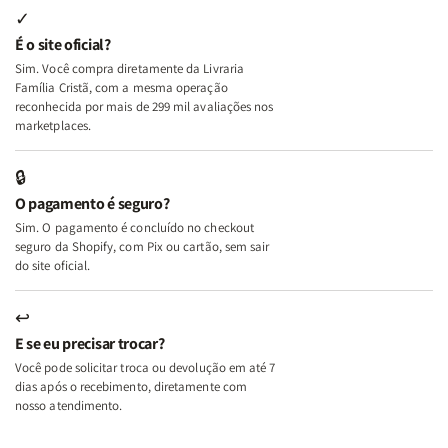
Internas
Internas
Deus
Deus
✓
e
e
É o site oficial?
Deus
Deus
Sim. Você compra diretamente da Livraria
+
+
Família Cristã, com a mesma operação
A
A
reconhecida por mais de 299 mil avaliações nos
Mulher
Mulher
marketplaces.
que
que
Edifica
Edifica
🔒
o
o
O pagamento é seguro?
Lar
Lar
Sim. O pagamento é concluído no checkout
seguro da Shopify, com Pix ou cartão, sem sair
do site oficial.
↩
E se eu precisar trocar?
Você pode solicitar troca ou devolução em até 7
dias após o recebimento, diretamente com
nosso atendimento.