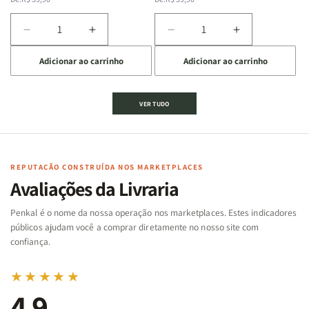
normal
promocional
normal
promocional
Diminuir
Aumentar
Diminuir
Aumentar
a
a
a
a
Adicionar ao carrinho
Adicionar ao carrinho
quantidade
quantidade
quantidade
quantidade
de
de
de
de
Jogo
Jogo
Jogo
Jogo
VER TUDO
Bíblico
Bíblico
da
da
de
de
memória
memória
Cartas
Cartas
|
|
|
|
Arca
Arca
Famílias
Famílias
de
de
REPUTAÇÃO CONSTRUÍDA NOS MARKETPLACES
da
da
Noé
Noé
Avaliações da Livraria
Bíblia
Bíblia
-
-
Penkal é o nome da nossa operação nos marketplaces. Estes indicadores
Penkal
Penkal
públicos ajudam você a comprar diretamente no nosso site com
confiança.
★★★★★
4,9