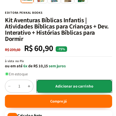
na
n
janela
j
modal
m
EDITORA PENKAL BOOKS
Kit Aventuras Bíblicas Infantis |
Atividades Bíblicas para Crianças + Dev.
Interativo + Histórias Bíblicas para
Dormir
R$ 60,90
Preço
Preço
-75%
R$ 239,60
normal
promocional
à vista no Pix
ou em até
6x
de R$ 10,15
sem juros
Em estoque
Quantidade
Adicionar ao carrinho
Diminuir
Aumentar
a
a
quantidade
quantidade
Compre já
de
de
Kit
Kit
Calcule o frete
Aventuras
Aventuras