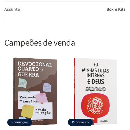
bíblicos com devocionais para refletir e orar antes de dormir.
Assunto
Box e Kits
Benefícios do
Kit Aventuras Bíblicas Infantis
Aprendizado
Lúdico: Atividades divertidas para explorar a Bíblia com
Campeões de venda
criatividade. Crescimento Espiritual: Devocionais interativos para
renovar o coração infantil. Momentos de Reflexão: Histórias
noturnas para oração e paz antes do sono.
Por que adquirir este kit?
Ideal para pais e educadores que
querem ensinar fé de forma envolvente, o
Kit Aventuras Bíblicas
Infantis
fortalece a espiritualidade das crianças. Adquira agora e
inspire gerações!
Promoção
Promoção