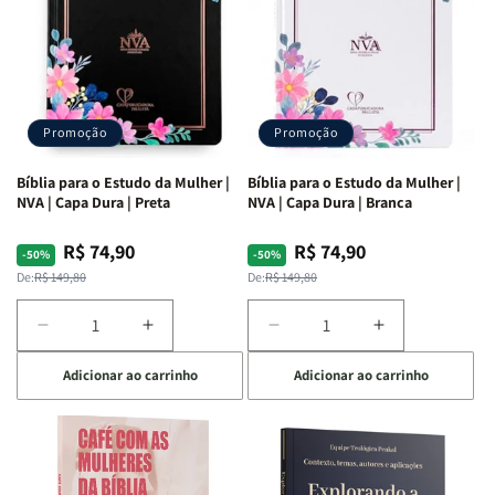
Promoção
Promoção
Bíblia para o Estudo da Mulher |
Bíblia para o Estudo da Mulher |
NVA | Capa Dura | Preta
NVA | Capa Dura | Branca
R$ 74,90
R$ 74,90
Preço
Preço
Preço
Preço
-50%
-50%
normal
promocional
normal
promocional
De:
R$ 149,80
De:
R$ 149,80
Diminuir
Aumentar
Diminuir
Aumentar
a
a
a
a
Adicionar ao carrinho
Adicionar ao carrinho
quantidade
quantidade
quantidade
quantidade
de
de
de
de
Bíblia
Bíblia
Bíblia
Bíblia
para
para
para
para
o
o
o
o