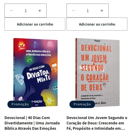
Diminuir
Aumentar
Diminuir
Aumentar
a
a
a
a
Adicionar ao carrinho
Adicionar ao carrinho
quantidade
quantidade
quantidade
quantidade
de
de
de
de
Devocional
Devocional
Devocional
Devocional
Quarto
Quarto
Café
Café
de
de
com
com
Guerra
Guerra
Mulheres
Mulheres
|
|
da
da
Isabelle
Isabelle
Bíblia
Bíblia
S.
S.
|
|
Alves
Alves
Equipe
Equipe
Teológica
Teológica
Penkal
Penkal
Promoção
Promoção
Devocional | 40 Dias Com
Devocional Um Jovem Segundo o
Divertidamente | Uma Jornada
Coração de Deus: Crescendo em
Bíblica Através Das Emoções
Fé, Propósito e Intimidade em