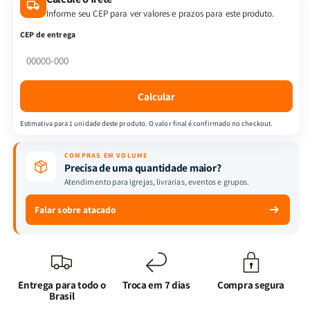
Bíblicas
Bíblicas
Informe seu CEP para ver valores e prazos para este produto.
Infantis
Infantis
CEP de entrega
|
|
Atividades
Atividades
Bíblicas
Bíblicas
para
para
Calcular
Crianças
Crianças
+
+
Estimativa para 1 unidade deste produto. O valor final é confirmado no checkout.
Dev.
Dev.
Interativo
Interativo
COMPRAS EM VOLUME
+
+
Precisa de uma quantidade maior?
Histórias
Histórias
Atendimento para igrejas, livrarias, eventos e grupos.
Bíblicas
Bíblicas
para
para
Falar sobre atacado
Dormir
Dormir
Entrega para todo o
Troca em 7 dias
Compra segura
Brasil