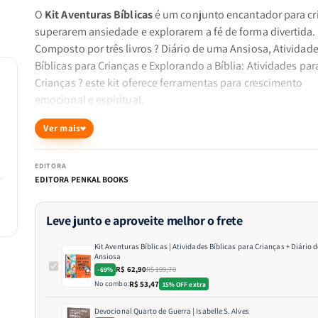
O
Kit Aventuras Bíblicas
é um conjunto encantador para cr
superarem ansiedade e explorarem a fé de forma divertida.
Composto por três livros ? Diário de uma Ansiosa, Atividad
Bíblicas para Crianças e Explorando a Bíblia: Atividades par
Crianças ? este kit oferece ferramentas para crescimento
emocional e espiritual.
Ver mais
?Não andeis ansiosos por coisa alguma; em tudo, porém, 
conhecidas, diante de Deus, as vossas petições, pela oraçã
EDITORA
pela súplica, com ações de graças.? ? Filipenses 4:6
EDITORA PENKAL BOOKS
Leve junto e aproveite melhor o frete
O que você encontra neste kit?
Kit Aventuras Bíblicas | Atividades Bíblicas para Crianças + Diário
Ansiosa
R$ 62,90
R$ 199,70
Diário de uma Ansiosa | Estela Costa - Diário ilustrado para 
-69%
No combo:
R$ 53,47
15% OFF extra
com ansiedade através de reflexões e fé diária. Atividades B
para Crianças | Equipe Teológica Penkal - Exercícios criativ
Devocional Quarto de Guerra | Isabelle S. Alves