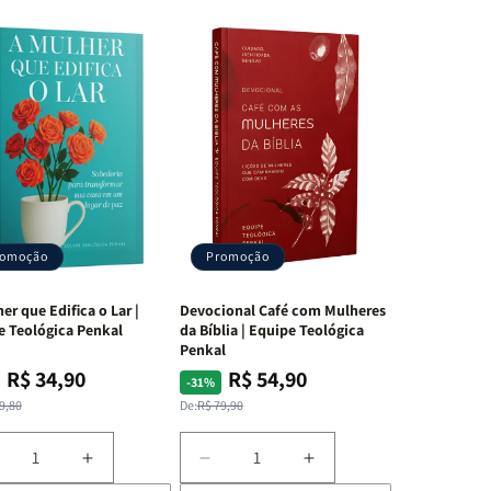
romoção
Promoção
er que Edifica o Lar |
Devocional Café com Mulheres
e Teológica Penkal
da Bíblia | Equipe Teológica
Penkal
R$ 34,90
R$ 54,90
ço
ço
Preço
Preço
-31%
mal
mocional
normal
promocional
9,80
De:
R$ 79,90
iminuir
Aumentar
Diminuir
Aumentar
a
a
a