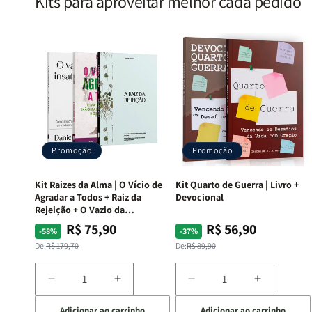
Kits para aproveitar melhor cada pedido
Promoção
Promoção
Kit Raizes da Alma | O Vício de
Kit Quarto de Guerra | Livro +
Agradar a Todos + Raiz da
Devocional
Rejeição + O Vazio da
Insatisfação.
R$ 75,90
R$ 56,90
Preço
Preço
Preço
Preço
-58%
-37%
normal
promocional
normal
promocional
De:
R$ 179,70
De:
R$ 89,90
Diminuir
Aumentar
Diminuir
Aumentar
a
a
a
a
Adicionar ao carrinho
Adicionar ao carrinho