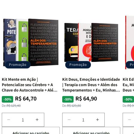
Promoção
Promoção
P
Kit Mente em Ação |
Kit Deus, Emoções e Identidade
Kit Ed
Potencialize seu Cérebro + A
| Terapia com Deus + Além dos
Eu, Mi
Chave do Autocontrole + Além
Temperamentos + Eu, Minhas
Deus +
dos Temperamentos
Feridas e Deus
Lar
R$ 64,70
R$ 64,90
Preço
Preço
Preço
Preço
Pre
Pre
-50%
-50%
-50%
normal
promocional
normal
promocional
nor
pro
De:
R$ 129,40
De:
R$ 129,80
De:
R$ 9
Diminuir
Aumentar
Diminuir
Aumentar
D
a
a
a
a
a
Adicionar ao carrinho
Adicionar ao carrinho