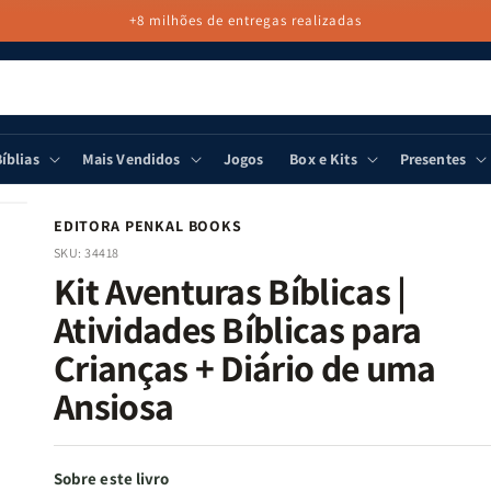
+8 milhões de entregas realizadas
íblias
Mais Vendidos
Jogos
Box e Kits
Presentes
EDITORA PENKAL BOOKS
SKU:
34418
Kit Aventuras Bíblicas |
Atividades Bíblicas para
Crianças + Diário de uma
Ansiosa
Sobre este livro