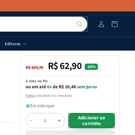
Pesquisar
Fazer
Carrinho
login
Editoras
R$ 62,90
Preço
Preço
-69%
R$ 199,70
normal
promocional
à vista no Pix
ou em até
6x
de R$ 10,48
sem juros
Frete
calculado no checkout.
Em estoque
Quantidade
Adicionar ao
carrinho
Diminuir
Aumentar
a
a