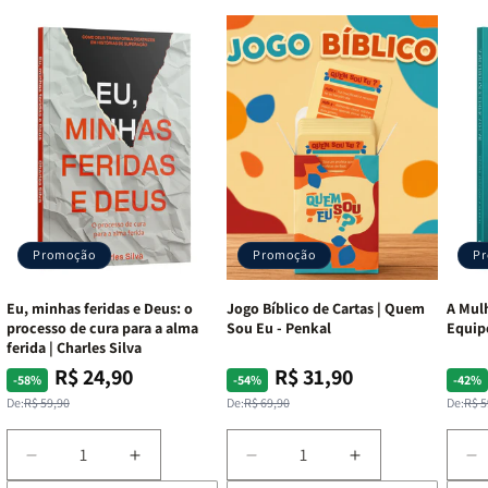
Promoção
Promoção
P
Eu, minhas feridas e Deus: o
Jogo Bíblico de Cartas | Quem
A Mulh
processo de cura para a alma
Sou Eu - Penkal
Equip
ferida | Charles Silva
R$ 24,90
R$ 31,90
Preço
Preço
Preço
Preço
Pre
Pre
-58%
-54%
-42%
normal
promocional
normal
promocional
nor
pro
De:
R$ 59,90
De:
R$ 69,90
De:
R$ 5
Diminuir
Aumentar
Diminuir
Aumentar
D
a
a
a
a
a