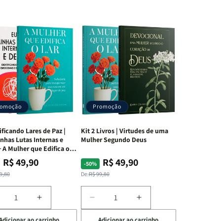
romoção
Promoção
ificando Lares de Paz |
Kit 2 Livros | Virtudes de uma
nhas Lutas Internas e
Mulher Segundo Deus
 A Mulher que Edifica o
R$ 49,90
R$ 49,90
ço
ço
Preço
Preço
-50%
mal
mocional
normal
promocional
9,80
De:
R$ 99,80
iminuir
Aumentar
Diminuir
Aumentar
a
a
a
Adicionar ao carrinho
Adicionar ao carrinho