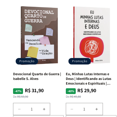
Promoção
Promoção
Devocional Quarto de Guerra |
Eu, Minhas Lutas Internas e
Isabelle S. Alves
Deus | Identificando as Lutas
Emocionais e Espirituais |
Estela Costa
R$ 31,90
R$ 29,90
Preço
Preço
Preço
Preço
-47%
-40%
normal
promocional
normal
promocional
De:
R$ 59,90
De:
R$ 49,80
Diminuir
Aumentar
Diminuir
Aumentar
a
a
a
a