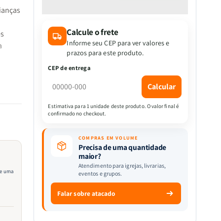
quantidade
quantidade
ianças
de
de
Kit
Kit
Calcule o frete
Aventuras
Aventuras
es
Bíblicas
Bíblicas
Informe seu CEP para ver valores e
a
|
|
prazos para este produto.
Atividades
Atividades
CEP de entrega
Bíblicas
Bíblicas
para
para
Calcular
Crianças
Crianças
sejam
+
+
Estimativa para 1 unidade deste produto. O valor final é
o e
confirmado no checkout.
Diário
Diário
de
de
uma
uma
COMPRAS EM VOLUME
Ansiosa
Ansiosa
Precisa de uma quantidade
maior?
Atendimento para igrejas, livrarias,
 de uma
eventos e grupos.
lidar
Falar sobre atacado
íblicas
os com