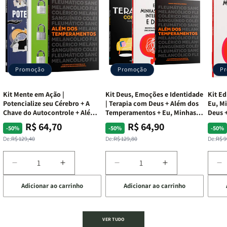
Promoção
Promoção
P
Kit Mente em Ação |
Kit Deus, Emoções e Identidade
Kit Ed
Potencialize seu Cérebro + A
| Terapia com Deus + Além dos
Eu, Mi
Chave do Autocontrole + Além
Temperamentos + Eu, Minhas
Deus +
dos Temperamentos
Feridas e Deus
Lar
R$ 64,70
R$ 64,90
Preço
Preço
Preço
Preço
Pre
Pre
-50%
-50%
-50%
normal
promocional
normal
promocional
nor
pro
De:
R$ 129,40
De:
R$ 129,80
De:
R$ 9
Diminuir
Aumentar
Diminuir
Aumentar
D
a
a
a
a
a
Adicionar ao carrinho
Adicionar ao carrinho
de
quantidade
quantidade
quantidade
quantidade
q
de
de
de
de
d
Kit
Kit
Kit
Kit
Ki
Mente
Mente
Deus,
Deus,
E
VER TUDO