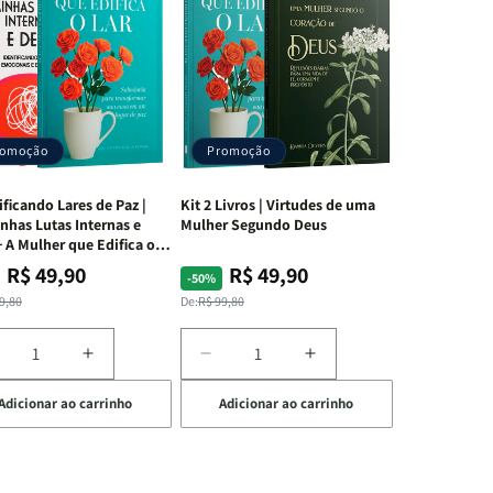
romoção
Promoção
ificando Lares de Paz |
Kit 2 Livros | Virtudes de uma
nhas Lutas Internas e
Mulher Segundo Deus
 A Mulher que Edifica o
R$ 49,90
R$ 49,90
ço
ço
Preço
Preço
-50%
mal
mocional
normal
promocional
9,80
De:
R$ 99,80
iminuir
Aumentar
Diminuir
Aumentar
a
a
a
Adicionar ao carrinho
Adicionar ao carrinho
uantidade
quantidade
quantidade
quantidade
e
de
de
de
t
Kit
Kit
Kit
dificando
Edificando
2
2