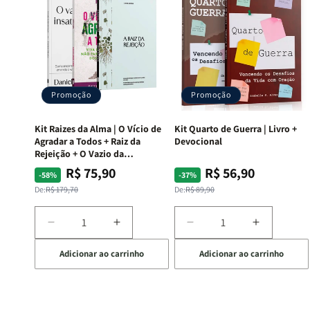
Promoção
Promoção
Kit Raizes da Alma | O Vício de
Kit Quarto de Guerra | Livro +
Agradar a Todos + Raiz da
Devocional
Rejeição + O Vazio da
Insatisfação.
R$ 75,90
R$ 56,90
Preço
Preço
Preço
Preço
-58%
-37%
normal
promocional
normal
promocional
De:
R$ 179,70
De:
R$ 89,90
Diminuir
Aumentar
Diminuir
Aumentar
a
a
a
a
Adicionar ao carrinho
Adicionar ao carrinho
quantidade
quantidade
quantidade
quantida
de
de
de
de
Kit
Kit
Kit
Kit
Raizes
Raizes
Quarto
Quarto