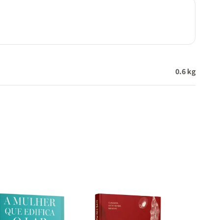
blico
0.6 kg
 do
tes da
Um kit
os