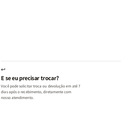
ares
Lares
Livros
Livros
e
de
|
|
az
Paz
Virtudes
Virtudes
|
de
de
u,
Eu,
uma
uma
inhas
Minhas
Mulher
Mulher
utas
Lutas
Segundo
Segundo
ternas
Internas
Deus
Deus
e
eus
Deus
s
+
↩
A
E se eu precisar trocar?
ulher
Mulher
ue
que
Você pode solicitar troca ou devolução em até 7
ifica
Edifica
dias após o recebimento, diretamente com
o
nosso atendimento.
ar
Lar