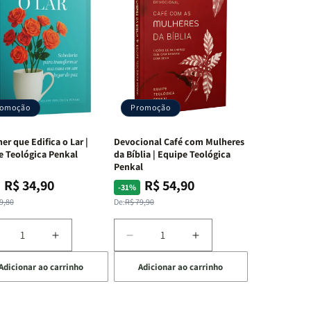
a
to e
romoção
Promoção
er que Edifica o Lar |
Devocional Café com Mulheres
e Teológica Penkal
da Bíblia | Equipe Teológica
Penkal
R$ 34,90
R$ 54,90
ço
ço
Preço
Preço
-31%
mal
mocional
normal
promocional
9,80
De:
R$ 79,90
iminuir
Aumentar
Diminuir
Aumentar
a
a
a
Adicionar ao carrinho
Adicionar ao carrinho
uantidade
quantidade
quantidade
quantidade
e
de
de
de
A
Devocional
Devocional