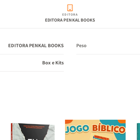
e personagens.
EDITORA
EDITORA PENKAL BOOKS
Aprendizado Prático:
Desenvolva o hábito do estudo bí
diário.
EDITORA PENKAL BOOKS
Peso
Fortalecimento da Fé:
Cresça espiritualmente por meio
Box e Kits
conhecimento da Palavra.
Por que adquirir este kit?
Ideal para novos convertidos, líderes, professores, estudan
Bíblia e todos que desejam conhecer melhor as Escrituras. 
essencial para estudo pessoal, discipulado, EBD e pequen
grupos.