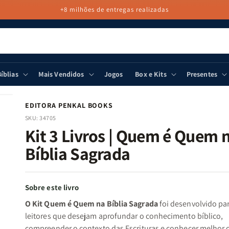
+8 milhões de entregas realizadas
íblias
Mais Vendidos
Jogos
Box e Kits
Presentes
EDITORA PENKAL BOOKS
SKU:
34705
Kit 3 Livros | Quem é Quem 
Bíblia Sagrada
Sobre este livro
O Kit Quem é Quem na Bíblia Sagrada
foi desenvolvido pa
leitores que desejam aprofundar o conhecimento bíblico,
compreender o contexto das Escrituras e conhecer melhor 