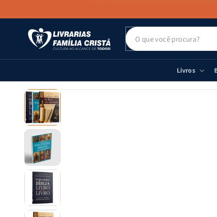
PULAR PARA
O CONTEÚDO
Livros
B
PULAR PARA
AS
INFORMAÇÕES
DO PRODUTO