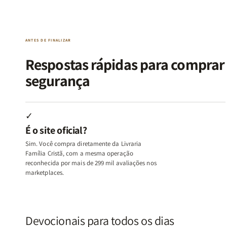
da
da
de
de
Alma
Alma
Guerra
Guerra
|
|
|
|
O
O
Livro
Livro
ANTES DE FINALIZAR
Vício
Vício
+
+
de
de
Devocional
Devocion
Respostas rápidas para compra
Agradar
Agradar
segurança
a
a
Todos
Todos
+
+
Raiz
Raiz
✓
da
da
É o site oficial?
Rejeição
Rejeição
+
+
Sim. Você compra diretamente da Livraria
O
O
Família Cristã, com a mesma operação
Vazio
Vazio
reconhecida por mais de 299 mil avaliações nos
marketplaces.
da
da
Insatisfação.
Insatisfação.
Devocionais para todos os dias