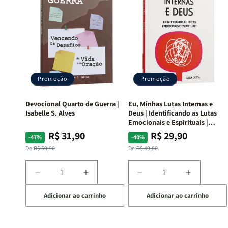
Promoção
Promoção
Devocional Quarto de Guerra |
Eu, Minhas Lutas Internas e
Isabelle S. Alves
Deus | Identificando as Lutas
Emocionais e Espirituais |
Estela Costa
R$ 31,90
R$ 29,90
Preço
Preço
Preço
Preço
-47%
-40%
normal
promocional
normal
promocional
De:
R$ 59,90
De:
R$ 49,80
Diminuir
Aumentar
Diminuir
Aumentar
a
a
a
a
Adicionar ao carrinho
Adicionar ao carrinho
quantidade
quantidade
quantidade
quantida
de
de
de
de
Devocional
Devocional
Eu,
Eu,