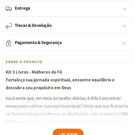
Entrega
Trocas & Devolução
Pagamento & Segurança
SOBRE O PRODUTO
Kit 3 Livros - Mulheres de Fé
Fortaleça sua jornada espiritual, encontre equilíbrio e
descubra seu propósito em Deus
Você sente que, em meio às tarefas diárias, é difícil encontrar
tempo para cultivar sua espiritualidade? Sente que sua fé precisa
ser fortalecida para enfrentar os desafios da vida moderna? O
Kit
Mulheres de Fé
foi cuidadosamente selecionado para mulheres
que desejam crescer em intimidade com Deus, equilibrar sua vida
Ler mais