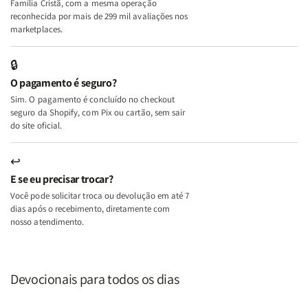
Família Cristã, com a mesma operação
A
A
reconhecida por mais de 299 mil avaliações nos
Mulher
Mulher
marketplaces.
que
que
Edifica
Edifica
🔒
o
o
O pagamento é seguro?
Lar
Lar
Sim. O pagamento é concluído no checkout
seguro da Shopify, com Pix ou cartão, sem sair
do site oficial.
↩
E se eu precisar trocar?
Você pode solicitar troca ou devolução em até 7
dias após o recebimento, diretamente com
nosso atendimento.
Devocionais para todos os dias