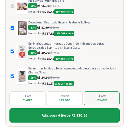
Kit 3 Livros - Mulheres de Fé
R$ 66,90
R$ 133,80
-50%
No combo:
R$ 56,87
15% OFF extra
Devocional Quarto de Guerra | Isabelle S. Alves
R$ 31,90
R$ 59,90
-47%
No combo:
R$ 27,12
15% OFF extra
Eu, Minhas Lutas Internas e Deus | Identificando as Lutas
Emocionais e Espirituais | Estela Costa
R$ 29,90
R$ 49,80
-40%
No combo:
R$ 25,42
15% OFF extra
Eu, minhas feridas e Deus: o processo de cura para a alma ferida |
Charles Silva
R$ 24,90
R$ 59,90
-58%
No combo:
R$ 21,17
15% OFF extra
+1 livro
+2 livros
+3 livros
5% OFF
10% OFF
15% OFF
Adicionar 4 livros
·
R$ 130,56