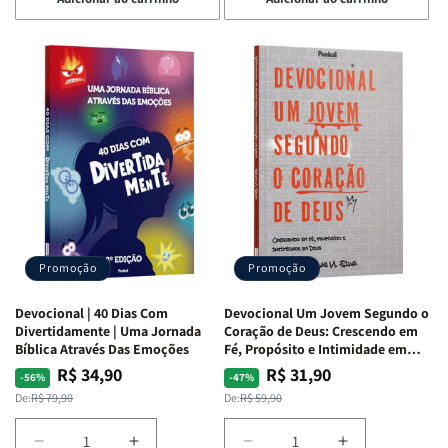
quantidade
quantidade
quantidade
quantidade
de
de
de
de
Devocional
Devocional
Devocional
Devocional
Quarto
Quarto
Café
Café
de
de
com
com
Guerra
Guerra
Mulheres
Mulheres
|
|
da
da
Isabelle
Isabelle
Bíblia
Bíblia
S.
S.
|
|
Alves
Alves
Equipe
Equipe
Teológica
Teológica
Penkal
Penkal
Promoção
Promoção
Devocional | 40 Dias Com
Devocional Um Jovem Segundo o
Divertidamente | Uma Jornada
Coração de Deus: Crescendo em
Bíblica Através Das Emoções
Fé, Propósito e Intimidade em
Deus
R$ 34,90
R$ 31,90
Preço
Preço
Preço
Preço
-56%
-47%
normal
promocional
normal
promocional
De:
R$ 79,90
De:
R$ 59,90