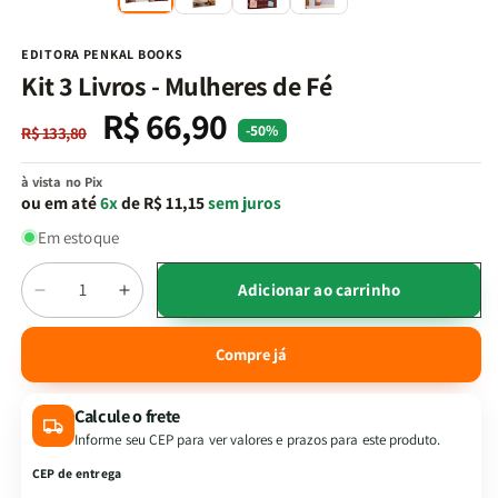
na
n
janela
j
modal
m
EDITORA PENKAL BOOKS
Kit 3 Livros - Mulheres de Fé
R$ 66,90
Preço
Preço
-50%
R$ 133,80
normal
promocional
à vista no Pix
ou em até
6x
de R$ 11,15
sem juros
Em estoque
Quantidade
Adicionar ao carrinho
Diminuir
Aumentar
a
a
quantidade
quantidade
Compre já
de
de
Kit
Kit
Calcule o frete
3
3
Livros
Livros
Informe seu CEP para ver valores e prazos para este produto.
-
-
CEP de entrega
Mulheres
Mulheres