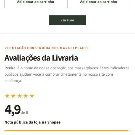
Adicionar ao carrinho
Adicionar ao carrinho
quantidade
quantidade
quantidade
quantidade
de
de
de
de
Jogo
Jogo
Jogo
Jogo
VER TUDO
Bíblico
Bíblico
da
da
de
de
memória
memória
Cartas
Cartas
|
|
|
|
Arca
Arca
Famílias
Famílias
de
de
REPUTAÇÃO CONSTRUÍDA NOS MARKETPLACES
da
da
Noé
Noé
Avaliações da Livraria
Bíblia
Bíblia
-
-
Penkal é o nome da nossa operação nos marketplaces. Estes indicadores
Penkal
Penkal
públicos ajudam você a comprar diretamente no nosso site com
confiança.
★★★★★
4,9
de 5
Nota pública da loja na Shopee