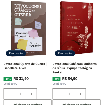
Promoção
Promoção
Devocional Quarto de Guerra |
Devocional Café com Mulheres
Isabelle S. Alves
da Bíblia | Equipe Teológica
Penkal
R$ 31,90
R$ 54,90
Preço
Preço
Preço
Preço
-47%
-31%
normal
promocional
normal
promocional
De:
R$ 59,90
De:
R$ 79,90
Diminuir
Aumentar
Diminuir
Aumentar
a
a
a
a
Adicionar ao carrinho
Adicionar ao carrinho