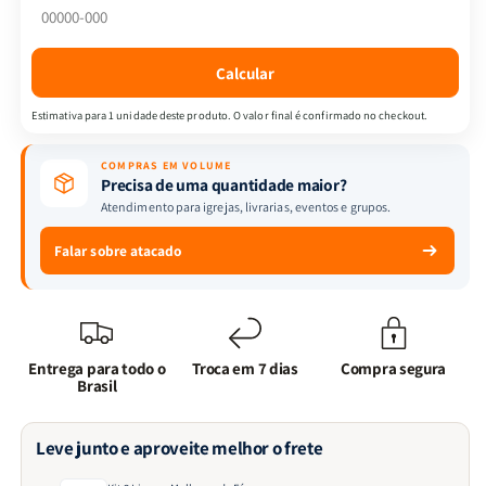
de
de
Fé
Fé
Calcular
Estimativa para 1 unidade deste produto. O valor final é confirmado no checkout.
COMPRAS EM VOLUME
Precisa de uma quantidade maior?
Atendimento para igrejas, livrarias, eventos e grupos.
Falar sobre atacado
Entrega para todo o
Troca em 7 dias
Compra segura
Brasil
Leve junto e aproveite melhor o frete