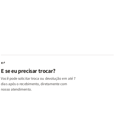
e
de
|
|
az
Paz
Virtudes
Virtudes
|
de
de
u,
Eu,
uma
uma
inhas
Minhas
Mulher
Mulher
utas
Lutas
Segundo
Segundo
ternas
Internas
Deus
Deus
e
eus
Deus
s
+
↩
A
E se eu precisar trocar?
ulher
Mulher
ue
que
Você pode solicitar troca ou devolução em até 7
ifica
Edifica
dias após o recebimento, diretamente com
o
nosso atendimento.
ar
Lar