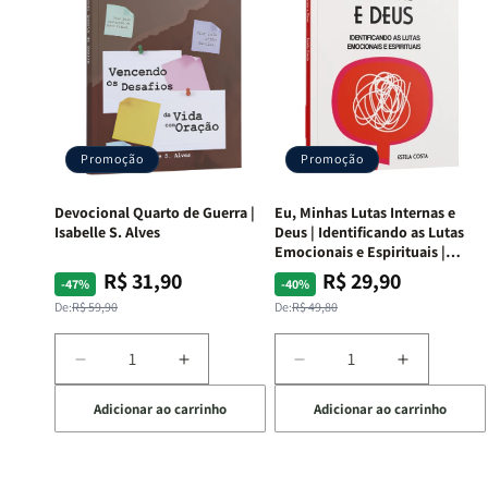
Promoção
Promoção
Devocional Quarto de Guerra |
Eu, Minhas Lutas Internas e
Isabelle S. Alves
Deus | Identificando as Lutas
Emocionais e Espirituais |
Estela Costa
R$ 31,90
R$ 29,90
Preço
Preço
Preço
Preço
-47%
-40%
normal
promocional
normal
promocional
De:
R$ 59,90
De:
R$ 49,80
Diminuir
Aumentar
Diminuir
Aumentar
a
a
a
a
Adicionar ao carrinho
Adicionar ao carrinho
quantidade
quantidade
quantidade
quantida
de
de
de
de
Devocional
Devocional
Eu,
Eu,
Quarto
Quarto
Minhas
Minhas