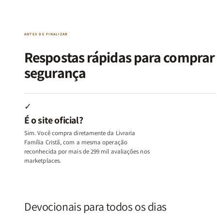
Alma
Alma
Guerra
Guerra
|
|
|
|
O
O
Livro
Livro
ANTES DE FINALIZAR
Vício
Vício
+
+
de
de
Devocional
Devocion
Respostas rápidas para compra
Agradar
Agradar
segurança
a
a
Todos
Todos
+
+
Raiz
Raiz
✓
da
da
É o site oficial?
Rejeição
Rejeição
+
+
Sim. Você compra diretamente da Livraria
O
O
Família Cristã, com a mesma operação
Vazio
Vazio
reconhecida por mais de 299 mil avaliações nos
marketplaces.
da
da
Insatisfação.
Insatisfação.
Devocionais para todos os dias