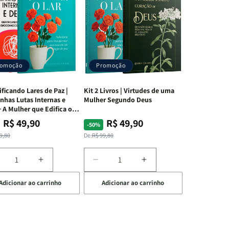
romoção
Promoção
ificando Lares de Paz |
Kit 2 Livros | Virtudes de uma
nhas Lutas Internas e
Mulher Segundo Deus
 A Mulher que Edifica o
R$ 49,90
R$ 49,90
ço
ço
Preço
Preço
-50%
mal
mocional
normal
promocional
9,80
De:
R$ 99,80
iminuir
Aumentar
Diminuir
Aumentar
a
a
a
Adicionar ao carrinho
Adicionar ao carrinho
uantidade
quantidade
quantidade
quantidade
e
de
de
de
t
Kit
Kit
Kit
dificando
Edificando
2
2
ares
Lares
Livros
Livros