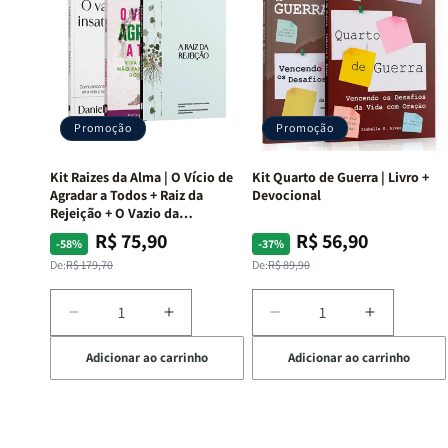
Promoção
Promoção
Kit Raizes da Alma | O Vício de
Kit Quarto de Guerra | Livro +
Agradar a Todos + Raiz da
Devocional
Rejeição + O Vazio da
Insatisfação.
R$ 75,90
R$ 56,90
Preço
Preço
Preço
Preço
-58%
-37%
normal
promocional
normal
promocional
De:
R$ 179,70
De:
R$ 89,90
Diminuir
Aumentar
Diminuir
Aumentar
a
a
a
a
Adicionar ao carrinho
Adicionar ao carrinho
quantidade
quantidade
quantidade
quantida
de
de
de
de
Kit
Kit
Kit
Kit
Raizes
Raizes
Quarto
Quarto
da
da
de
de