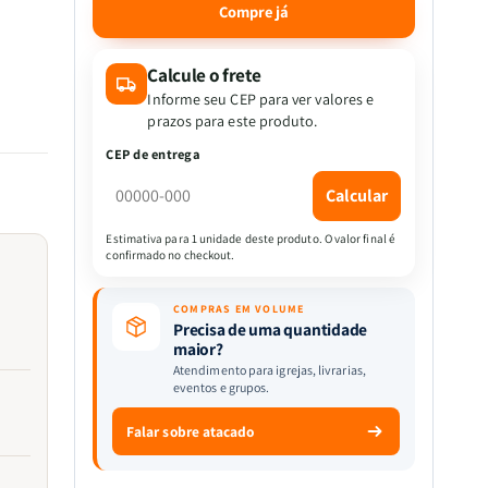
quantidade
quantidade
Compre já
de
de
Kit
Kit
3
3
Calcule o frete
Livros
Livros
Informe seu CEP para ver valores e
|
|
prazos para este produto.
Hábitos
Hábitos
CEP de entrega
Atômicos
Atômicos
s 12:2
Cristãos.
Cristãos.
Calcular
Estimativa para 1 unidade deste produto. O valor final é
confirmado no checkout.
a
COMPRAS EM VOLUME
Precisa de uma quantidade
maior?
Atendimento para igrejas, livrarias,
eventos e grupos.
Falar sobre atacado