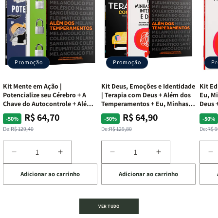
Promoção
Promoção
P
Kit Mente em Ação |
Kit Deus, Emoções e Identidade
Kit Ed
Potencialize seu Cérebro + A
| Terapia com Deus + Além dos
Eu, Mi
Chave do Autocontrole + Além
Temperamentos + Eu, Minhas
Deus +
dos Temperamentos
Feridas e Deus
Lar
R$ 64,70
R$ 64,90
Preço
Preço
Preço
Preço
Pre
Pre
-50%
-50%
-50%
normal
promocional
normal
promocional
nor
pro
De:
R$ 129,40
De:
R$ 129,80
De:
R$ 9
Diminuir
Aumentar
Diminuir
Aumentar
D
a
a
a
a
a
Adicionar ao carrinho
Adicionar ao carrinho
de
quantidade
quantidade
quantidade
quantidade
q
de
de
de
de
d
Kit
Kit
Kit
Kit
Ki
Mente
Mente
Deus,
Deus,
E
VER TUDO
em
em
Emoções
Emoções
L