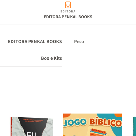
EDITORA
EDITORA PENKAL BOOKS
Desenvolvimento Mental:
Aprimore foco, raciocínio e c
de pensamentos.
EDITORA PENKAL BOOKS
Peso
Aprendizado Bíblico Criativo:
Aprenda a Palavra de form
Box e Kits
e interativa.
Crescimento Integral:
Desenvolva fé, emoções e mente
forma alinhada.
Por que adquirir este kit?
Ideal para quem busca crescimento completo - espiritual,
emocional e mental - em um só conjunto. Um kit perfeito p
uso pessoal, discipulado, pequenos grupos ou como prese
cristão diferenciado.