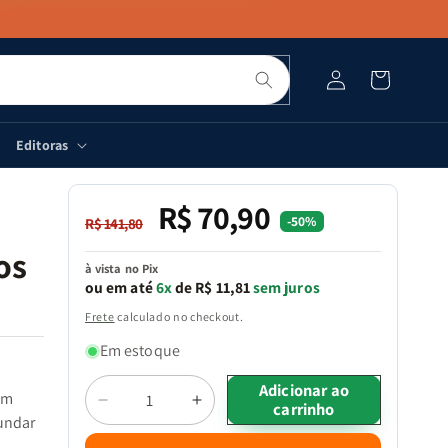
Pesquisar
Fazer
Carrinho
login
Editoras
R$ 70,90
Preço
Preço
-50%
R$ 141,80
normal
promocional
os
à vista no Pix
ou em até
6x
de R$ 11,81
sem juros
Frete
calculado no checkout.
Em estoque
Quantidade
Adicionar ao
em
carrinho
Diminuir
Aumentar
undar
a
a