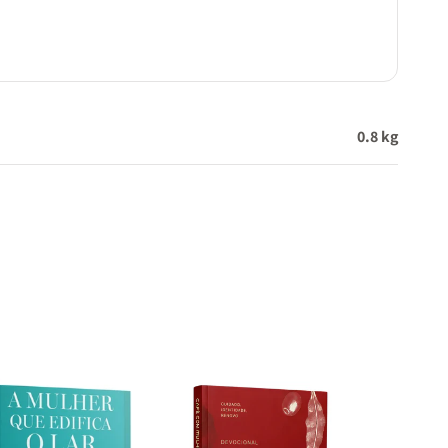
lareza
0.8 kg
a leve
 de
ara
nte