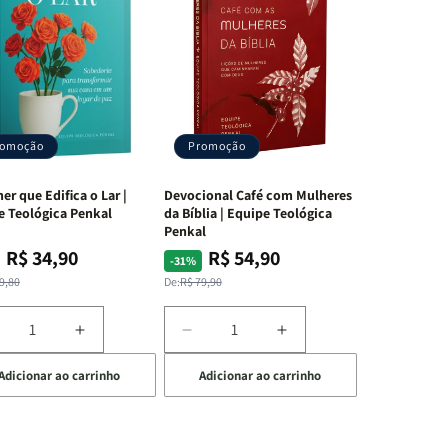
romoção
Promoção
er que Edifica o Lar |
Devocional Café com Mulheres
e Teológica Penkal
da Bíblia | Equipe Teológica
Penkal
R$ 34,90
R$ 54,90
ço
ço
Preço
Preço
-31%
mal
mocional
normal
promocional
9,80
De:
R$ 79,90
iminuir
Aumentar
Diminuir
Aumentar
a
a
a
Adicionar ao carrinho
Adicionar ao carrinho
uantidade
quantidade
quantidade
quantidade
e
de
de
de
A
Devocional
Devocional
ulher
Mulher
Café
Café