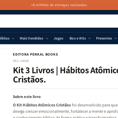
+8 milhões de entregas realizadas
íblias
Mais Vendidos
Jogos
Box e Kits
Presentes
EDITORA PENKAL BOOKS
SKU:
34688
Kit 3 Livros | Hábitos Atômic
Cristãos.
Sobre este livro
O Kit Hábitos Atômicos Cristãos
foi desenvolvido para qu
deseja crescer emocionalmente, fortalecer a mente e aprof
o conhecimento bíblico de forma prática e transformadora.