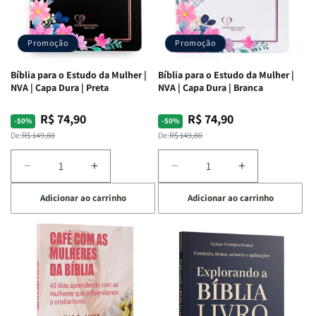
Promoção
Promoção
Bíblia para o Estudo da Mulher |
Bíblia para o Estudo da Mulher |
NVA | Capa Dura | Preta
NVA | Capa Dura | Branca
R$ 74,90
R$ 74,90
Preço
Preço
Preço
Preço
-50%
-50%
normal
promocional
normal
promocional
De:
R$ 149,80
De:
R$ 149,80
Diminuir
Aumentar
Diminuir
Aumentar
a
a
a
a
Adicionar ao carrinho
Adicionar ao carrinho
quantidade
quantidade
quantidade
quantidade
de
de
de
de
Bíblia
Bíblia
Bíblia
Bíblia
para
para
para
para
o
o
o
o
Estudo
Estudo
Estudo
Estudo
da
da
da
da
Mulher
Mulher
Mulher
Mulher