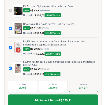
Kit 3 Livros | Fé, Leveza e Intimidade com Deus
R$ 65,90
R$ 131,80
-50%
No combo:
R$ 56,02
15% OFF extra
Devocional Quarto de Guerra | Isabelle S. Alves
R$ 31,90
R$ 59,90
-47%
No combo:
R$ 27,12
15% OFF extra
Eu, Minhas Lutas Internas e Deus | Identificando as Lutas
Emocionais e Espirituais | Estela Costa
R$ 29,90
R$ 49,80
-40%
No combo:
R$ 25,42
15% OFF extra
Eu, minhas feridas e Deus: o processo de cura para a alma ferida |
Charles Silva
R$ 24,90
R$ 59,90
-58%
No combo:
R$ 21,17
15% OFF extra
+1 livro
+2 livros
+3 livros
5% OFF
10% OFF
15% OFF
Adicionar 4 livros
·
R$ 129,71