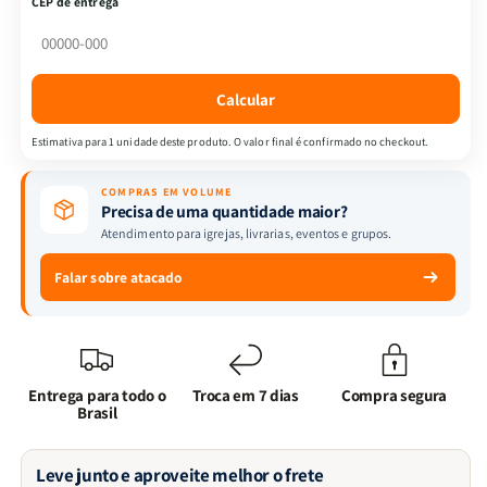
CEP de entrega
Fé,
Fé,
Leveza
Leveza
e
e
Intimidade
Intimidade
Calcular
com
com
Deus
Deus
Estimativa para 1 unidade deste produto. O valor final é confirmado no checkout.
COMPRAS EM VOLUME
Precisa de uma quantidade maior?
Atendimento para igrejas, livrarias, eventos e grupos.
Falar sobre atacado
Entrega para todo o
Troca em 7 dias
Compra segura
Brasil
Leve junto e aproveite melhor o frete