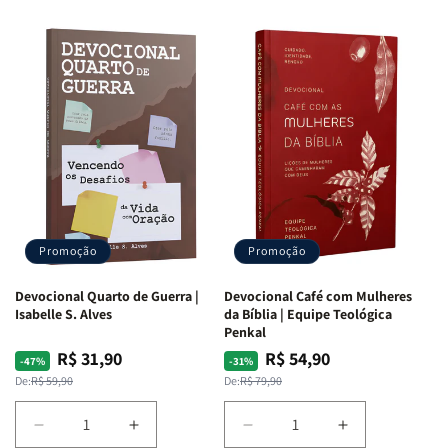
Promoção
Promoção
Devocional Quarto de Guerra |
Devocional Café com Mulheres
Isabelle S. Alves
da Bíblia | Equipe Teológica
Penkal
R$ 31,90
R$ 54,90
Preço
Preço
Preço
Preço
-47%
-31%
normal
promocional
normal
promocional
De:
R$ 59,90
De:
R$ 79,90
Diminuir
Aumentar
Diminuir
Aumentar