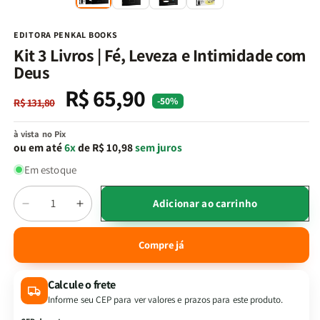
na
n
janela
j
modal
m
EDITORA PENKAL BOOKS
Kit 3 Livros | Fé, Leveza e Intimidade com
Deus
R$ 65,90
Preço
Preço
-50%
R$ 131,80
normal
promocional
à vista no Pix
ou em até
6x
de R$ 10,98
sem juros
Em estoque
Quantidade
Adicionar ao carrinho
Diminuir
Aumentar
a
a
quantidade
quantidade
Compre já
de
de
Kit
Kit
Calcule o frete
3
3
Livros
Livros
Informe seu CEP para ver valores e prazos para este produto.
|
|