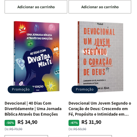
a
a
a
a
Adicionar ao carrinho
Adicionar ao carrinho
quantidade
quantidade
quantidade
quantidade
de
de
de
de
Devocional
Devocional
Devocional
Devocional
Quarto
Quarto
Café
Café
de
de
com
com
Guerra
Guerra
Mulheres
Mulheres
|
|
da
da
Isabelle
Isabelle
Bíblia
Bíblia
S.
S.
|
|
Alves
Alves
Equipe
Equipe
Teológica
Teológica
Penkal
Penkal
Promoção
Promoção
Devocional | 40 Dias Com
Devocional Um Jovem Segundo o
Divertidamente | Uma Jornada
Coração de Deus: Crescendo em
Bíblica Através Das Emoções
Fé, Propósito e Intimidade em
Deus
R$ 34,90
R$ 31,90
Preço
Preço
Preço
Preço
-56%
-47%
normal
promocional
normal
promocional
De:
R$ 79,90
De:
R$ 59,90