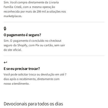
Sim. Você compra diretamente da Livraria
+
+
Família Cristã, com a mesma operação
A
A
reconhecida por mais de 299 mil avaliações nos
Mulher
Mulher
marketplaces.
que
que
Edifica
Edifica
🔒
o
o
O pagamento é seguro?
Lar
Lar
Sim. O pagamento é concluído no checkout
seguro da Shopify, com Pix ou cartão, sem sair
do site oficial.
↩
E se eu precisar trocar?
Você pode solicitar troca ou devolução em até 7
dias após o recebimento, diretamente com
nosso atendimento.
Devocionais para todos os dias