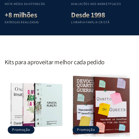
Penkal
Penkal
Penkal
Penkal
NOTA MÉDIA DA OPERAÇÃO
AVALIAÇÕES NOS MARKETPLACES
+8 milhões
Desde 1998
ENTREGAS REALIZADAS
LIVRARIA FAMÍLIA CRISTÃ
Kits para aproveitar melhor cada pedido
Promoção
Promoção