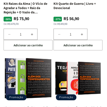
Kit Raizes da Alma | O Vício de
Kit Quarto de Guerra | Livro +
Agradar a Todos + Raiz da
Devocional
Rejeição + O Vazio da
Insatisfação.
R$ 75,90
R$ 56,90
Preço
Preço
Preço
Preço
-58%
-37%
normal
promocional
normal
promocional
De:
R$ 179,70
De:
R$ 89,90
Diminuir
Aumentar
Diminuir
Aumentar
a
a
a
a
Adicionar ao carrinho
Adicionar ao carrinho
quantidade
quantidade
quantidade
quantidade
de
de
de
de
Kit
Kit
Kit
Kit
Raizes
Raizes
Quarto
Quarto
da
da
de
de
Alma
Alma
Guerra
Guerra
|
|
|
|
O
O
Livro
Livro
Vício
Vício
+
+
de
de
Devocional
Devocional
Agradar
Agradar
Promoção
Promoção
a
a
Todos
Todos