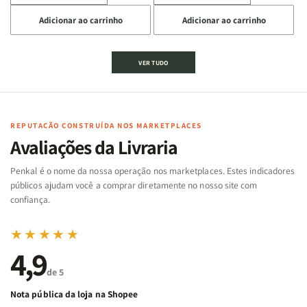
a
a
a
a
Adicionar ao carrinho
Adicionar ao carrinho
quantidade
quantidade
quantidade
quantidade
de
de
de
de
Jogo
Jogo
Jogo
Jogo
VER TUDO
Bíblico
Bíblico
da
da
de
de
memória
memória
Cartas
Cartas
|
|
|
|
Arca
Arca
Famílias
Famílias
de
de
REPUTAÇÃO CONSTRUÍDA NOS MARKETPLACES
da
da
Noé
Noé
Avaliações da Livraria
Bíblia
Bíblia
-
-
Penkal é o nome da nossa operação nos marketplaces. Estes indicadores
Penkal
Penkal
públicos ajudam você a comprar diretamente no nosso site com
confiança.
★★★★★
4,9
de 5
Nota pública da loja na Shopee