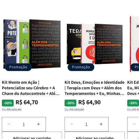
Promoção
Promoção
P
Kit Mente em Ação |
Kit Deus, Emoções e Identidade
Kit Ed
Potencialize seu Cérebro + A
| Terapia com Deus + Além dos
Eu, Mi
Chave do Autocontrole + Além
Temperamentos + Eu, Minhas
Deus +
dos Temperamentos
Feridas e Deus
Lar
R$ 64,70
R$ 64,90
Preço
Preço
Preço
Preço
Pre
Pre
-50%
-50%
-50%
normal
promocional
normal
promocional
nor
pro
De:
R$ 129,40
De:
R$ 129,80
De:
R$ 9
Diminuir
Aumentar
Diminuir
Aumentar
D
a
a
a
a
a
Adicionar ao carrinho
Adicionar ao carrinho