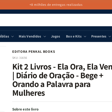
+8 milhões de entregas realizadas
íblias
Mais Vendidos
Jogos
Box e Kits
Presentes
EDITORA PENKAL BOOKS
SKU:
31656
Kit 2 Livros - Ela Ora, Ela Ve
| Diário de Oração - Bege +
Orando a Palavra para
Mulheres
Sobre este livro