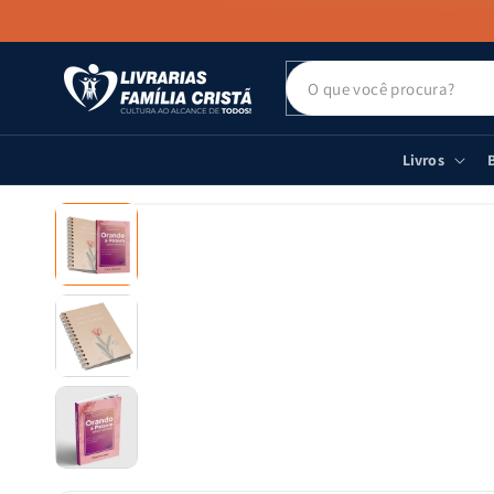
PULAR PARA
O CONTEÚDO
Livros
B
PULAR PARA
AS
INFORMAÇÕES
DO PRODUTO