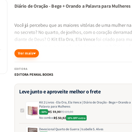
Diário de Oração - Bege + Orando a Palavra para Mulheres
Você já percebeu que as maiores vitórias de uma mulher n
no secreto? No quarto, de joelhos, com o coração derrama
diante de Deus? O
Kit Ela Ora, Ela Vence
foi criado para m
que entenderam que a oração não é apenas um hábito — 
arma espiritual, uma fonte de força, direção e milagres.
Ver mais
Este kit une dois livros poderosos para transformar sua vid
EDITORA
devocional e conduzir você a uma jornada de oração mais
EDITORA PENKAL BOOKS
profunda, organizada e baseada na Palavra.
Leve junto e aproveite melhor o frete
Kit 2 Livros - Ela Ora, Ela Vence | Diário de Oração - Bege + Orando a
1. Diário de Oração – Bege
Palavra para Mulheres
R$ 59,90
R$ 119,80
Este diário é um espaço sagrado para registrar sua caminh
-50%
No combo:
R$ 50,92
15% OFF extra
com Deus. Com uma capa delicada e inspiradora, ele é perf
para anotar seus pedidos, agradecimentos, promessas e
Devocional Quarto de Guerra | Isabelle S. Alves