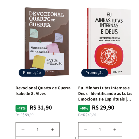
Promoção
Promoção
Devocional Quarto de Guerra |
Eu, Minhas Lutas Internas e
Isabelle S. Alves
Deus | Identificando as Lutas
Emocionais e Espirituais |
Estela Costa
R$ 31,90
R$ 29,90
Preço
Preço
Preço
Preço
-47%
-40%
normal
promocional
normal
promocional
De:
R$ 59,90
De:
R$ 49,80
Diminuir
Aumentar
Diminuir
Aumentar
a
a
a
a