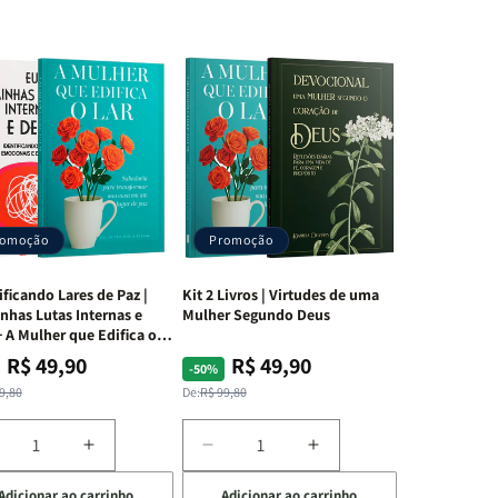
romoção
Promoção
ificando Lares de Paz |
Kit 2 Livros | Virtudes de uma
nhas Lutas Internas e
Mulher Segundo Deus
 A Mulher que Edifica o
R$ 49,90
R$ 49,90
ço
ço
Preço
Preço
-50%
mal
mocional
normal
promocional
9,80
De:
R$ 99,80
iminuir
Aumentar
Diminuir
Aumentar
a
a
a
Adicionar ao carrinho
Adicionar ao carrinho