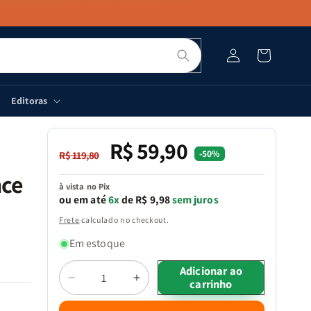
Pesquisar
Fazer
Carrinho
login
Editoras
R$ 59,90
Preço
Preço
-50%
R$ 119,80
normal
promocional
nce
à vista no Pix
ou em até
6x
de R$ 9,98
sem juros
Frete
calculado no checkout.
Em estoque
Quantidade
Adicionar ao
carrinho
Diminuir
Aumentar
a
a