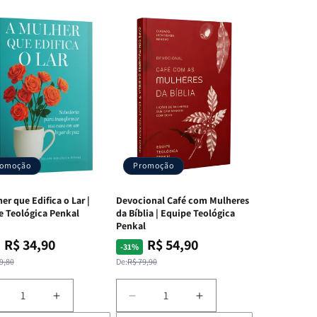
e a
ntade
reiam
romoção
Promoção
er que Edifica o Lar |
Devocional Café com Mulheres
e Teológica Penkal
da Bíblia | Equipe Teológica
stauram
Penkal
R$ 34,90
R$ 54,90
ço
ço
Preço
Preço
-31%
a
mal
mocional
normal
promocional
9,80
De:
R$ 79,90
zar
ente.
iminuir
Aumentar
Diminuir
Aumentar
a
a
a