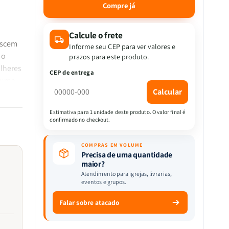
quantidade
quantidade
Compre já
de
de
Kit
Kit
2
2
Calcule o frete
ascem
Livros
Livros
Informe seu CEP para ver valores e
-
-
do
prazos para este produto.
Ela
Ela
ulheres
CEP de entrega
Ora,
Ora,
é uma
Ela
Ela
Calcular
Vence
Vence
|
|
a
Estimativa para 1 unidade deste produto. O valor final é
Diário
Diário
confirmado no checkout.
de
de
Oração
Oração
COMPRAS EM VOLUME
-
-
Precisa de uma quantidade
Bege
Bege
maior?
+
+
Atendimento para igrejas, livrarias,
eventos e grupos.
Orando
Orando
a
a
ada
Falar sobre atacado
Palavra
Palavra
eito
para
para
Mulheres
Mulheres