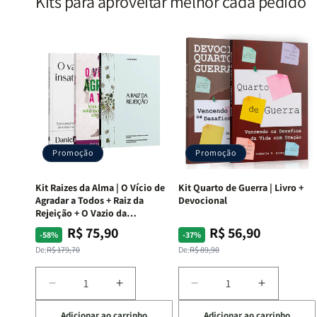
Kits para aproveitar melhor cada pedido
Promoção
Promoção
Kit Raizes da Alma | O Vício de
Kit Quarto de Guerra | Livro +
Agradar a Todos + Raiz da
Devocional
Rejeição + O Vazio da
Insatisfação.
R$ 75,90
R$ 56,90
Preço
Preço
Preço
Preço
-58%
-37%
normal
promocional
normal
promocional
De:
R$ 179,70
De:
R$ 89,90
Diminuir
Aumentar
Diminuir
Aumentar
a
a
a
a
Adicionar ao carrinho
Adicionar ao carrinho