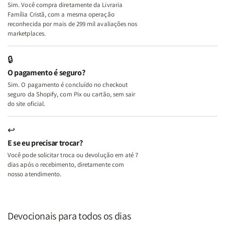
Sim. Você compra diretamente da Livraria
+
+
Família Cristã, com a mesma operação
A
A
reconhecida por mais de 299 mil avaliações nos
Mulher
Mulher
marketplaces.
que
que
Edifica
Edifica
🔒
o
o
O pagamento é seguro?
Lar
Lar
Sim. O pagamento é concluído no checkout
seguro da Shopify, com Pix ou cartão, sem sair
do site oficial.
↩
E se eu precisar trocar?
Você pode solicitar troca ou devolução em até 7
dias após o recebimento, diretamente com
nosso atendimento.
Devocionais para todos os dias