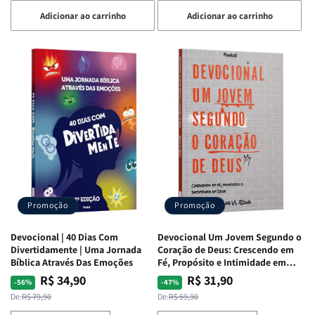
a
a
a
a
Adicionar ao carrinho
Adicionar ao carrinho
quantidade
quantidade
quantidade
quantidade
de
de
de
de
Devocional
Devocional
Devocional
Devocional
Quarto
Quarto
Café
Café
de
de
com
com
Guerra
Guerra
Mulheres
Mulheres
|
|
da
da
Isabelle
Isabelle
Bíblia
Bíblia
S.
S.
|
|
Alves
Alves
Equipe
Equipe
Teológica
Teológica
Penkal
Penkal
Promoção
Promoção
Devocional | 40 Dias Com
Devocional Um Jovem Segundo o
Divertidamente | Uma Jornada
Coração de Deus: Crescendo em
Bíblica Através Das Emoções
Fé, Propósito e Intimidade em
Deus
R$ 34,90
R$ 31,90
Preço
Preço
Preço
Preço
-56%
-47%
normal
promocional
normal
promocional
De:
R$ 79,90
De:
R$ 59,90