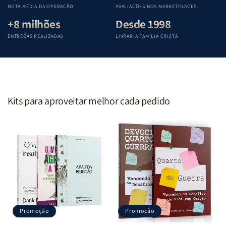
Penkal
Penkal
Penkal
Penkal
NOTA MÉDIA DA OPERAÇÃO
AVALIAÇÕES NOS MARKETPLACES
+8 milhões
Desde 1998
ENTREGAS REALIZADAS
LIVRARIA FAMÍLIA CRISTÃ
Kits para aproveitar melhor cada pedido
Promoção
Promoção