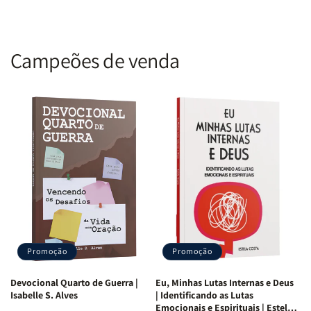
Por que adquirir este kit?
Ideal para pais que querem introduzir a Bíblia de forma mágica, o
Kit
Bíblia Infantil - Histórias Encantadas de Fé
nutre corações
Campeões de venda
mirins com aventuras divinas. Adquira agora e mergulhe na fé!
Promoção
Promoção
Devocional Quarto de Guerra |
Eu, Minhas Lutas Internas e Deus
Isabelle S. Alves
| Identificando as Lutas
Emocionais e Espirituais | Estela