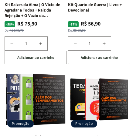
Kit Raizes da Alma | O Vício de
Kit Quarto de Guerra | Livro +
Agradar a Todos + Raiz da
Devocional
Rejeição + O Vazio da
Insatisfação.
R$ 75,90
R$ 56,90
Preço
Preço
Preço
Preço
-58%
-37%
normal
promocional
normal
promocional
De:
R$ 179,70
De:
R$ 89,90
Diminuir
Aumentar
Diminuir
Aumentar
a
a
a
a
Adicionar ao carrinho
Adicionar ao carrinho
quantidade
quantidade
quantidade
quantidade
de
de
de
de
Kit
Kit
Kit
Kit
Raizes
Raizes
Quarto
Quarto
da
da
de
de
Alma
Alma
Guerra
Guerra
|
|
|
|
O
O
Livro
Livro
Vício
Vício
+
+
de
de
Devocional
Devocional
Agradar
Agradar
Promoção
Promoção
a
a
Todos
Todos