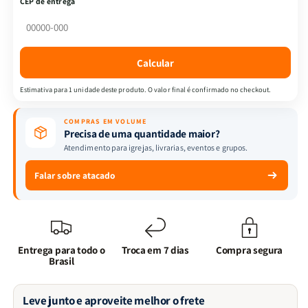
CEP de entrega
Bíblia
Bíblia
Infantil
Infantil
-
-
Histórias
Histórias
Calcular
Encantadas
Encantadas
de
de
Estimativa para 1 unidade deste produto. O valor final é confirmado no checkout.
Fé
Fé
COMPRAS EM VOLUME
Precisa de uma quantidade maior?
Atendimento para igrejas, livrarias, eventos e grupos.
Falar sobre atacado
Entrega para todo o
Troca em 7 dias
Compra segura
Brasil
Leve junto e aproveite melhor o frete