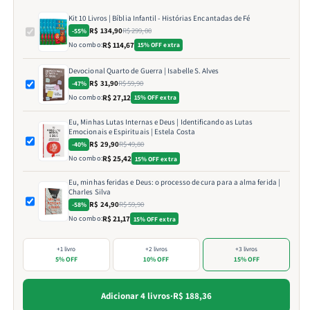
Kit 10 Livros | Bíblia Infantil - Histórias Encantadas de Fé
R$ 134,90
R$ 299,00
-55%
No combo:
R$ 114,67
15% OFF extra
Devocional Quarto de Guerra | Isabelle S. Alves
R$ 31,90
R$ 59,90
-47%
No combo:
R$ 27,12
15% OFF extra
Eu, Minhas Lutas Internas e Deus | Identificando as Lutas
Emocionais e Espirituais | Estela Costa
R$ 29,90
R$ 49,80
-40%
No combo:
R$ 25,42
15% OFF extra
Eu, minhas feridas e Deus: o processo de cura para a alma ferida |
Charles Silva
R$ 24,90
R$ 59,90
-58%
No combo:
R$ 21,17
15% OFF extra
+1 livro
+2 livros
+3 livros
5% OFF
10% OFF
15% OFF
Adicionar 4 livros
·
R$ 188,36