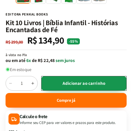
na
n
janela
j
modal
m
EDITORA PENKAL BOOKS
Kit 10 Livros | Bíblia Infantil - Histórias
Encantadas de Fé
R$ 134,90
Preço
Preço
-55%
R$ 299,00
normal
promocional
à vista no Pix
ou em até
6x
de R$ 22,48
sem juros
Em estoque
Quantidade
Adicionar ao carrinho
Diminuir
Aumentar
a
a
quantidade
quantidade
Compre já
de
de
Kit
Kit
Calcule o frete
10
10
Livros
Livros
Informe seu CEP para ver valores e prazos para este produto.
|
|