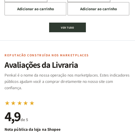
a
a
a
a
Adicionar ao carrinho
Adicionar ao carrinho
quantidade
quantidade
quantidade
quantidade
de
de
de
de
Jogo
Jogo
Jogo
Jogo
VER TUDO
Bíblico
Bíblico
da
da
de
de
memória
memória
Cartas
Cartas
|
|
|
|
Arca
Arca
Famílias
Famílias
de
de
REPUTAÇÃO CONSTRUÍDA NOS MARKETPLACES
da
da
Noé
Noé
Avaliações da Livraria
Bíblia
Bíblia
-
-
Penkal é o nome da nossa operação nos marketplaces. Estes indicadores
Penkal
Penkal
públicos ajudam você a comprar diretamente no nosso site com
confiança.
★★★★★
4,9
de 5
Nota pública da loja na Shopee