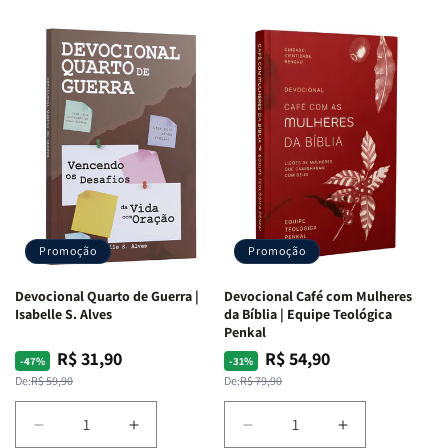
Promoção
Promoção
Devocional Quarto de Guerra |
Devocional Café com Mulheres
Isabelle S. Alves
da Bíblia | Equipe Teológica
Penkal
R$ 31,90
R$ 54,90
Preço
Preço
Preço
Preço
-47%
-31%
normal
promocional
normal
promocional
De:
R$ 59,90
De:
R$ 79,90
Diminuir
Aumentar
Diminuir
Aumentar