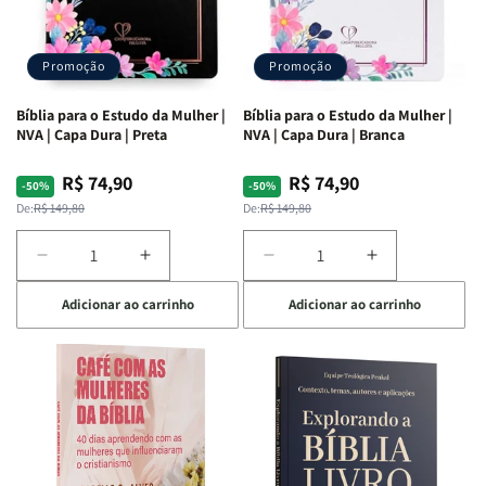
Promoção
Promoção
Bíblia para o Estudo da Mulher |
Bíblia para o Estudo da Mulher |
NVA | Capa Dura | Preta
NVA | Capa Dura | Branca
R$ 74,90
R$ 74,90
Preço
Preço
Preço
Preço
-50%
-50%
normal
promocional
normal
promocional
De:
R$ 149,80
De:
R$ 149,80
Diminuir
Aumentar
Diminuir
Aumentar
a
a
a
a
Adicionar ao carrinho
Adicionar ao carrinho
quantidade
quantidade
quantidade
quantidade
de
de
de
de
Bíblia
Bíblia
Bíblia
Bíblia
para
para
para
para
o
o
o
o
Estudo
Estudo
Estudo
Estudo
da
da
da
da
Mulher
Mulher
Mulher
Mulher