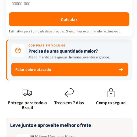
Bíblicas
Bíblicas
Calcular
Estimativa para 1 unidade deste produto. O valor final é confirmado no checkout.
COMPRAS EM VOLUME
Precisa de uma quantidade maior?
Atendimento para igrejas, livrarias, eventos e grupos.
Falar sobre atacado
Entrega para todo o
Troca em 7 dias
Compra segura
Brasil
Leve junto e aproveite melhor o frete
Kit 10 Livros | Aventuras Bíblicas