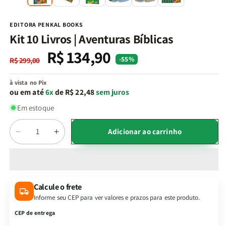
na
n
janela
j
modal
m
EDITORA PENKAL BOOKS
Kit 10 Livros | Aventuras Bíblicas
R$ 134,90
Preço
Preço
-55%
R$ 299,00
normal
promocional
à vista no Pix
ou em até
6x
de R$ 22,48
sem juros
Em estoque
Quantidade
Adicionar ao carrinho
Diminuir
Aumentar
a
a
quantidade
quantidade
de
de
Kit
Kit
Calcule o frete
10
10
Informe seu CEP para ver valores e prazos para este produto.
Livros
Livros
|
|
CEP de entrega
Aventuras
Aventuras