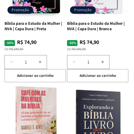
Promoção
Promoção
Bíblia para o Estudo da Mulher |
Bíblia para o Estudo da Mulher |
NVA | Capa Dura | Preta
NVA | Capa Dura | Branca
R$ 74,90
R$ 74,90
Preço
Preço
Preço
Preço
-50%
-50%
normal
promocional
normal
promocional
De:
R$ 149,80
De:
R$ 149,80
Diminuir
Aumentar
Diminuir
Aumentar
a
a
a
a
Adicionar ao carrinho
Adicionar ao carrinho
quantidade
quantidade
quantidade
quantidade
de
de
de
de
Bíblia
Bíblia
Bíblia
Bíblia
para
para
para
para
o
o
o
o
Estudo
Estudo
Estudo
Estudo
da
da
da
da
Mulher
Mulher
Mulher
Mulher
|
|
|
|
NVA
NVA
NVA
NVA