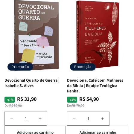
Promoção
Promoção
Devocional Quarto de Guerra |
Devocional Café com Mulheres
Isabelle S. Alves
da Bíblia | Equipe Teológica
Penkal
R$ 31,90
R$ 54,90
Preço
Preço
Preço
Preço
-47%
-31%
normal
promocional
normal
promocional
De:
R$ 59,90
De:
R$ 79,90
Diminuir
Aumentar
Diminuir
Aumentar
a
a
a
a
Adicionar ao carrinho
Adicionar ao carrinho
quantidade
quantidade
quantidade
quantidade