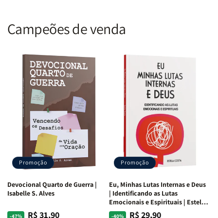
corações infantis com valores divinos. Adquira agora e inspire
explorações!
Campeões de venda
Promoção
Promoção
Devocional Quarto de Guerra |
Eu, Minhas Lutas Internas e Deus
Isabelle S. Alves
| Identificando as Lutas
Emocionais e Espirituais | Estela
Costa
R$ 31,90
R$ 29,90
Preço
Preço
Preço
Preço
-47%
-40%