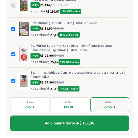
R$ 134,90
R$ 299,00
-55%
No combo:
R$ 114,67
15% OFF extra
Devocional Quarto de Guerra | Isabelle S. Alves
R$ 31,90
R$ 59,90
-47%
No combo:
R$ 27,12
15% OFF extra
Eu, Minhas Lutas Internas e Deus | Identificando as Lutas
Emocionais e Espirituais | Estela Costa
R$ 29,90
R$ 49,80
-40%
No combo:
R$ 25,42
15% OFF extra
Eu, minhas feridas e Deus: o processo de cura para a alma ferida |
Charles Silva
R$ 24,90
R$ 59,90
-58%
No combo:
R$ 21,17
15% OFF extra
+1 livro
+2 livros
+3 livros
5% OFF
10% OFF
15% OFF
Adicionar 4 livros
·
R$ 188,36