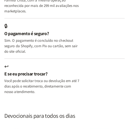
Família Cristã, com a mesma operação
A
A
reconhecida por mais de 299 mil avaliações nos
Mulher
Mulher
marketplaces.
que
que
Edifica
Edifica
🔒
o
o
O pagamento é seguro?
Lar
Lar
Sim. O pagamento é concluído no checkout
seguro da Shopify, com Pix ou cartão, sem sair
do site oficial.
↩
E se eu precisar trocar?
Você pode solicitar troca ou devolução em até 7
dias após o recebimento, diretamente com
nosso atendimento.
Devocionais para todos os dias