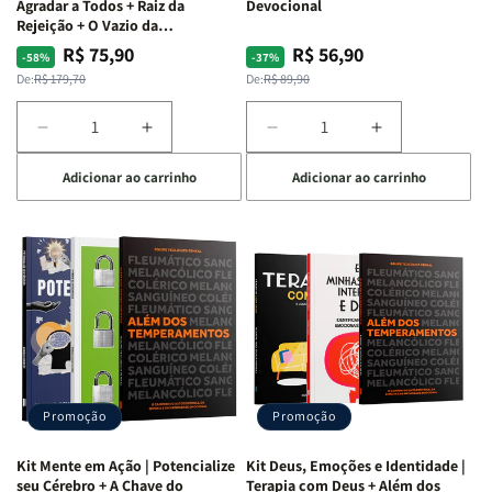
Agradar a Todos + Raiz da
Devocional
Rejeição + O Vazio da
Insatisfação.
R$ 75,90
R$ 56,90
Preço
Preço
Preço
Preço
-58%
-37%
normal
promocional
normal
promocional
De:
R$ 179,70
De:
R$ 89,90
Diminuir
Aumentar
Diminuir
Aumentar
a
a
a
a
Adicionar ao carrinho
Adicionar ao carrinho
quantidade
quantidade
quantidade
quantidade
de
de
de
de
Kit
Kit
Kit
Kit
Raizes
Raizes
Quarto
Quarto
da
da
de
de
Alma
Alma
Guerra
Guerra
|
|
|
|
O
O
Livro
Livro
Vício
Vício
+
+
de
de
Devocional
Devocional
Agradar
Agradar
Promoção
Promoção
a
a
Todos
Todos
Kit Mente em Ação | Potencialize
Kit Deus, Emoções e Identidade |
+
+
seu Cérebro + A Chave do
Terapia com Deus + Além dos