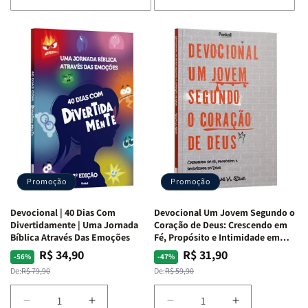
de
de
de
de
Devocional
Devocional
Devocional
Devocional
Quarto
Quarto
Café
Café
de
de
com
com
Guerra
Guerra
Mulheres
Mulheres
|
|
da
da
Isabelle
Isabelle
Bíblia
Bíblia
S.
S.
|
|
Alves
Alves
Equipe
Equipe
Teológica
Teológica
Penkal
Penkal
Promoção
Promoção
Devocional | 40 Dias Com
Devocional Um Jovem Segundo o
Divertidamente | Uma Jornada
Coração de Deus: Crescendo em
Bíblica Através Das Emoções
Fé, Propósito e Intimidade em
Deus
R$ 34,90
R$ 31,90
Preço
Preço
Preço
Preço
-56%
-47%
normal
promocional
normal
promocional
De:
R$ 79,90
De:
R$ 59,90
Diminuir
Aumentar
Diminuir
Aumentar