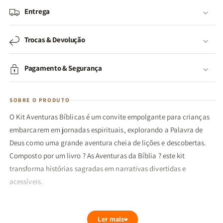
Entrega
Trocas & Devolução
Pagamento & Segurança
SOBRE O PRODUTO
O Kit Aventuras Bíblicas é um convite empolgante para crianças
embarcarem em jornadas espirituais, explorando a Palavra de
Deus como uma grande aventura cheia de lições e descobertas.
Composto por um livro ? As Aventuras da Bíblia ? este kit
transforma histórias sagradas em narrativas divertidas e
acessíveis.
?Ensina a criança no caminho em que deve andar, e, ainda
Ler mais