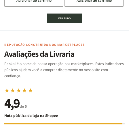
Adicionar ao carrinho
Adicionar ao carrinho
quantidade
quantidade
quantidade
quantidade
de
de
de
de
Jogo
Jogo
Jogo
Jogo
VER TUDO
Bíblico
Bíblico
da
da
de
de
memória
memória
Cartas
Cartas
|
|
|
|
Arca
Arca
Famílias
Famílias
de
de
REPUTAÇÃO CONSTRUÍDA NOS MARKETPLACES
da
da
Noé
Noé
Avaliações da Livraria
Bíblia
Bíblia
-
-
Penkal é o nome da nossa operação nos marketplaces. Estes indicadores
Penkal
Penkal
públicos ajudam você a comprar diretamente no nosso site com
confiança.
★★★★★
4,9
de 5
Nota pública da loja na Shopee