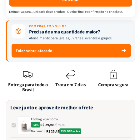
Estimativa para 1 unidade deste produto. O valor final é confirmado no checkout.
COMPRAS EM VOLUME
Precisa de uma quantidade maior?
Atendimento para igrejas, livrarias, eventos e grupos.
Falar sobre atacado
Entrega para todo o
Troca em 7 dias
Compra segura
Brasil
Leve junto e aproveite melhor o frete
Ecobag - Cachorro
R$ 29,90
R$ 59,80
-50%
No combo:
R$ 25,42
15% OFF extra