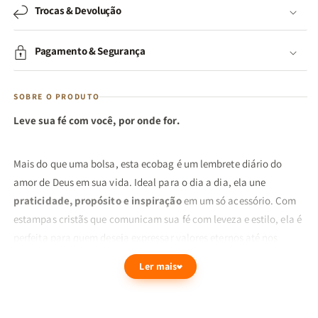
Trocas & Devolução
Pagamento & Segurança
SOBRE O PRODUTO
Leve sua fé com você, por onde for.
Mais do que uma bolsa, esta ecobag é um lembrete diário do
amor de Deus em sua vida. Ideal para o dia a dia, ela une
praticidade, propósito e inspiração
em um só acessório. Com
estampas cristãs que comunicam sua fé com leveza e estilo, ela é
perfeita para quem deseja expressar valores eternos até nos
pequenos detalhes da rotina.
Ler mais
Feita em material resistente e ecológico, é ideal para carregar
livros, Bíblia, cadernos ou o que você precisar. Uma escolha