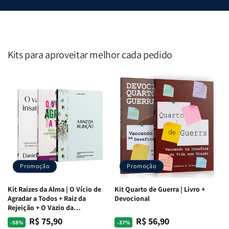
Kits para aproveitar melhor cada pedido
Promoção
Promoção
Kit Raizes da Alma | O Vício de
Kit Quarto de Guerra | Livro +
Agradar a Todos + Raiz da
Devocional
Rejeição + O Vazio da
Insatisfação.
R$ 75,90
R$ 56,90
Preço
Preço
Preço
Preço
-58%
-37%