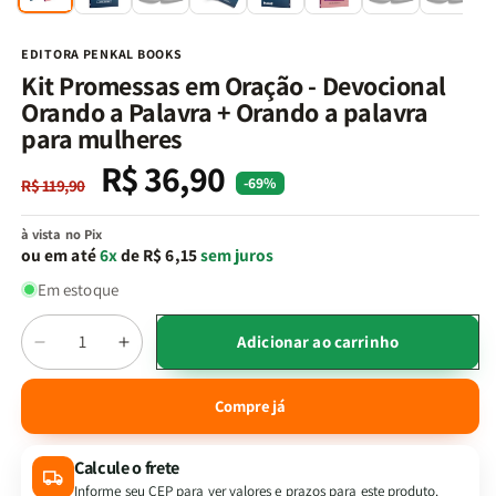
na
n
janela
j
modal
m
EDITORA PENKAL BOOKS
Kit Promessas em Oração - Devocional
Orando a Palavra + Orando a palavra
para mulheres
R$ 36,90
Preço
Preço
-69%
R$ 119,90
normal
promocional
à vista no Pix
ou em até
6x
de R$ 6,15
sem juros
Em estoque
Quantidade
Adicionar ao carrinho
Diminuir
Aumentar
a
a
quantidade
quantidade
Compre já
de
de
Kit
Kit
Calcule o frete
Promessas
Promessas
em
em
Informe seu CEP para ver valores e prazos para este produto.