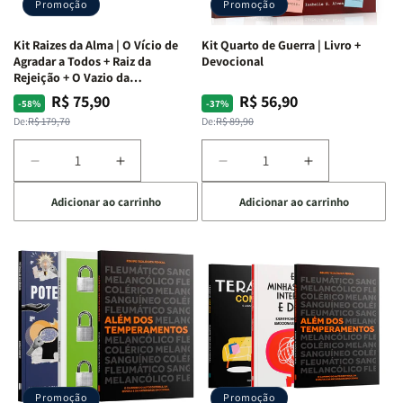
Promoção
Promoção
Kit Raizes da Alma | O Vício de
Kit Quarto de Guerra | Livro +
Agradar a Todos + Raiz da
Devocional
Rejeição + O Vazio da
Insatisfação.
R$ 75,90
R$ 56,90
Preço
Preço
Preço
Preço
-58%
-37%
normal
promocional
normal
promocional
De:
R$ 179,70
De:
R$ 89,90
Diminuir
Aumentar
Diminuir
Aumentar
a
a
a
a
Adicionar ao carrinho
Adicionar ao carrinho
quantidade
quantidade
quantidade
quantidade
de
de
de
de
Kit
Kit
Kit
Kit
Raizes
Raizes
Quarto
Quarto
da
da
de
de
Alma
Alma
Guerra
Guerra
|
|
|
|
O
O
Livro
Livro
Vício
Vício
+
+
de
de
Devocional
Devocional
Agradar
Agradar
Promoção
Promoção