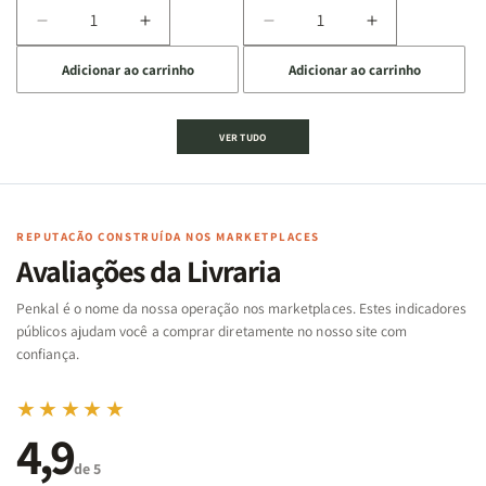
Diminuir
Aumentar
Diminuir
Aumentar
a
a
a
a
Adicionar ao carrinho
Adicionar ao carrinho
quantidade
quantidade
quantidade
quantidade
de
de
de
de
Jogo
Jogo
Jogo
Jogo
VER TUDO
Bíblico
Bíblico
da
da
de
de
memória
memória
Cartas
Cartas
|
|
|
|
Arca
Arca
Famílias
Famílias
de
de
REPUTAÇÃO CONSTRUÍDA NOS MARKETPLACES
da
da
Noé
Noé
Avaliações da Livraria
Bíblia
Bíblia
-
-
Penkal é o nome da nossa operação nos marketplaces. Estes indicadores
Penkal
Penkal
públicos ajudam você a comprar diretamente no nosso site com
confiança.
★★★★★
4,9
de 5