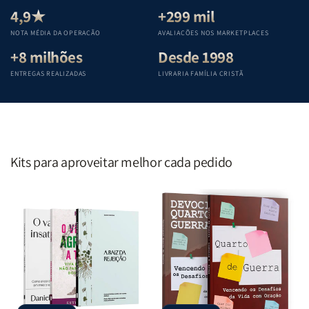
Teológica
Teológica
Teológica
Teológica
4,9★
+299 mil
Penkal
Penkal
Penkal
Penkal
NOTA MÉDIA DA OPERAÇÃO
AVALIAÇÕES NOS MARKETPLACES
+8 milhões
Desde 1998
ENTREGAS REALIZADAS
LIVRARIA FAMÍLIA CRISTÃ
Kits para aproveitar melhor cada pedido