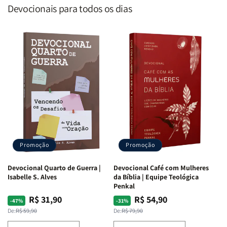
Devocionais para todos os dias
Promoção
Promoção
Devocional Quarto de Guerra |
Devocional Café com Mulheres
Isabelle S. Alves
da Bíblia | Equipe Teológica
Penkal
R$ 31,90
R$ 54,90
Preço
Preço
Preço
Preço
-47%
-31%
normal
promocional
normal
promocional
De:
R$ 59,90
De:
R$ 79,90