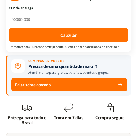
Oração
Oração
CEP de entrega
-
-
Devocional
Devocional
Orando
Orando
a
a
Calcular
Palavra
Palavra
+
+
Estimativa para 1 unidade deste produto. O valor final é confirmado no checkout.
Orando
Orando
a
a
COMPRAS EM VOLUME
palavra
palavra
Precisa de uma quantidade maior?
para
para
Atendimento para igrejas, livrarias, eventos e grupos.
mulheres
mulheres
Falar sobre atacado
Entrega para todo o
Troca em 7 dias
Compra segura
Brasil