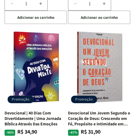
Diminuir
Aumentar
Diminuir
Aumentar
a
a
a
a
Adicionar ao carrinho
Adicionar ao carrinho
quantidade
quantidade
quantidade
quantidade
de
de
de
de
Devocional
Devocional
Devocional
Devocional
Quarto
Quarto
Café
Café
de
de
com
com
Guerra
Guerra
Mulheres
Mulheres
|
|
da
da
Isabelle
Isabelle
Bíblia
Bíblia
S.
S.
|
|
Alves
Alves
Equipe
Equipe
Teológica
Teológica
Penkal
Penkal
Promoção
Promoção
Devocional | 40 Dias Com
Devocional Um Jovem Segundo o
Divertidamente | Uma Jornada
Coração de Deus: Crescendo em
Bíblica Através Das Emoções
Fé, Propósito e Intimidade em
Deus
R$ 34,90
R$ 31,90
Preço
Preço
Preço
Preço
-56%
-47%