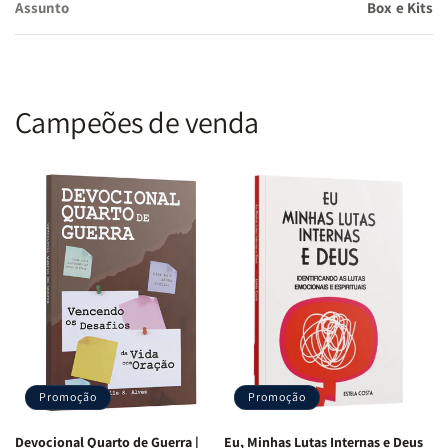
Assunto
Box e Kits
Experimentar renovação espiritual
, tornando sua vida
de oração mais profunda e transformadora.
Crescer em intimidade com Deus
, encontrando n?Ele
respostas e direção.
Campeões de venda
"Clama a mim, e responder-te-ei, e anunciar-te-ei coisas grandes
e firmes que não sabes." ? Jeremias 33:3
Se você deseja viver uma fé inabalável e experimentar o poder da
oração como nunca antes, este kit é para você.
Adquira agora e
inicie essa jornada de transformação!
Promoção
Promoção
Devocional Quarto de Guerra |
Eu, Minhas Lutas Internas e Deus