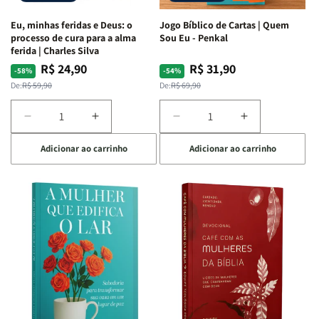
Espirituais
Espirituais
Eu, minhas feridas e Deus: o
Jogo Bíblico de Cartas | Quem
|
|
processo de cura para a alma
Sou Eu - Penkal
Estela
Estela
ferida | Charles Silva
Costa
Costa
R$ 24,90
R$ 31,90
Preço
Preço
Preço
Preço
-58%
-54%
normal
promocional
normal
promocional
De:
R$ 59,90
De:
R$ 69,90
Diminuir
Aumentar
Diminuir
Aumentar
a
a
a
a
Adicionar ao carrinho
Adicionar ao carrinho
quantidade
quantidade
quantidade
quantidade
de
de
de
de
Eu,
Eu,
Jogo
Jogo
minhas
minhas
Bíblico
Bíblico
feridas
feridas
de
de
e
e
Cartas
Cartas
Deus:
Deus:
|
|
o
o
Quem
Quem
processo
processo
Sou
Sou
de
de
Eu
Eu
cura
cura
-
-
para
para
Penkal
Penkal