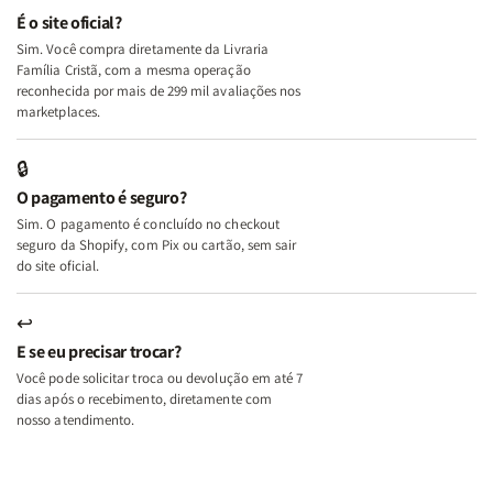
e
e
É o site oficial?
Deus
Deus
Sim. Você compra diretamente da Livraria
+
+
Família Cristã, com a mesma operação
A
A
reconhecida por mais de 299 mil avaliações nos
Mulher
Mulher
marketplaces.
que
que
Edifica
Edifica
🔒
o
o
O pagamento é seguro?
Lar
Lar
Sim. O pagamento é concluído no checkout
seguro da Shopify, com Pix ou cartão, sem sair
do site oficial.
↩
E se eu precisar trocar?
Você pode solicitar troca ou devolução em até 7
dias após o recebimento, diretamente com
nosso atendimento.