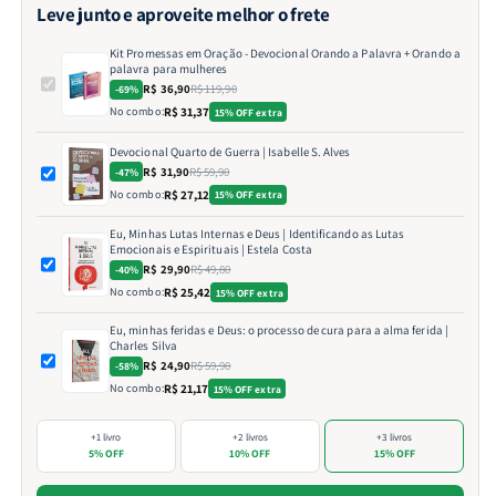
Leve junto e aproveite melhor o frete
Kit Promessas em Oração - Devocional Orando a Palavra + Orando a
palavra para mulheres
R$ 36,90
R$ 119,90
-69%
No combo:
R$ 31,37
15% OFF extra
Devocional Quarto de Guerra | Isabelle S. Alves
R$ 31,90
R$ 59,90
-47%
No combo:
R$ 27,12
15% OFF extra
Eu, Minhas Lutas Internas e Deus | Identificando as Lutas
Emocionais e Espirituais | Estela Costa
R$ 29,90
R$ 49,80
-40%
No combo:
R$ 25,42
15% OFF extra
Eu, minhas feridas e Deus: o processo de cura para a alma ferida |
Charles Silva
R$ 24,90
R$ 59,90
-58%
No combo:
R$ 21,17
15% OFF extra
+1 livro
+2 livros
+3 livros
5% OFF
10% OFF
15% OFF