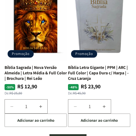
Mulheres
Mulheres
Livro
Livro
da
da
por
por
Bíblia
Bíblia
Livro
Livro
|
|
-
-
Isabelle
Isabelle
um
um
S.
S.
panorama
panorama
Alves
Alves
completo
completo
dos
dos
Promoção
Promoção
66
66
livros
livros
Bíblia Sagrada | Nova Versão
Bíblia Letra Gigante | PPM | ARC |
da
da
Almeida | Letra Média & Full Color
Full Color | Capa Dura c/ Harpa | -
Bíblia
Bíblia
| Brochura | Rei Leão
Cruz Laranja
|
|
R$ 12,90
R$ 23,90
Preço
Preço
Preço
Preço
-50%
-48%
Equipe
Equipe
normal
promocional
normal
promocional
De:
R$ 25,80
De:
R$ 45,90
teológica
teológica
Penkal
Penkal
Diminuir
Aumentar
Diminuir
Aumentar
a
a
a
a
Adicionar ao carrinho
Adicionar ao carrinho
quantidade
quantidade
quantidade
quantidade
de
de
de
de
Bíblia
Bíblia
Bíblia
Bíblia