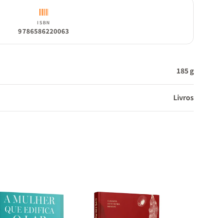
ISBN
9786586220063
185 g
Livros