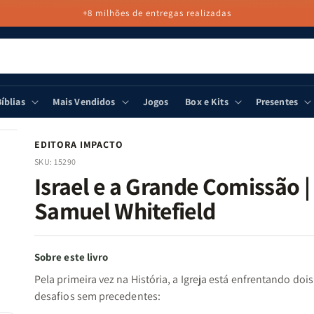
+8 milhões de entregas realizadas
íblias
Mais Vendidos
Jogos
Box e Kits
Presentes
EDITORA IMPACTO
SKU:
15290
Israel e a Grande Comissão |
Samuel Whitefield
Sobre este livro
Pela primeira vez na História, a Igreja está enfrentando dois
desafios sem precedentes: