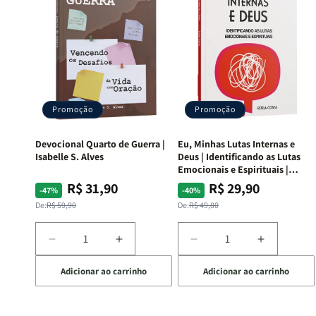
Promoção
Promoção
Devocional Quarto de Guerra |
Eu, Minhas Lutas Internas e
Isabelle S. Alves
Deus | Identificando as Lutas
Emocionais e Espirituais |
Estela Costa
R$ 31,90
R$ 29,90
Preço
Preço
Preço
Preço
-47%
-40%
normal
promocional
normal
promocional
De:
R$ 59,90
De:
R$ 49,80
Diminuir
Aumentar
Diminuir
Aumentar
a
a
a
a
Adicionar ao carrinho
Adicionar ao carrinho
quantidade
quantidade
quantidade
quantida
de
de
de
de
Devocional
Devocional
Eu,
Eu,