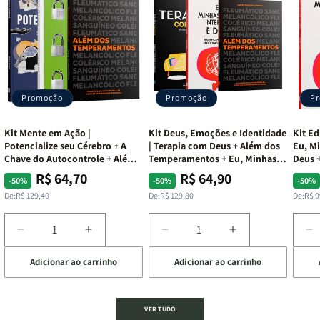
Promoção
Promoção
P
Kit Mente em Ação |
Kit Deus, Emoções e Identidade
Kit Ed
Potencialize seu Cérebro + A
| Terapia com Deus + Além dos
Eu, Mi
Chave do Autocontrole + Além
Temperamentos + Eu, Minhas
Deus +
dos Temperamentos
Feridas e Deus
Lar
R$ 64,70
R$ 64,90
Preço
Preço
Preço
Preço
Pre
Pre
-50%
-50%
-50%
normal
promocional
normal
promocional
nor
pro
De:
R$ 129,40
De:
R$ 129,80
De:
R$ 9
Diminuir
Aumentar
Diminuir
Aumentar
D
a
a
a
a
a
Adicionar ao carrinho
Adicionar ao carrinho
de
quantidade
quantidade
quantidade
quantidade
q
de
de
de
de
d
Kit
Kit
Kit
Kit
Ki
Mente
Mente
Deus,
Deus,
E
VER TUDO