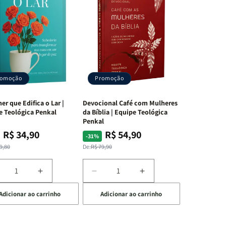
romoção
Promoção
er que Edifica o Lar |
Devocional Café com Mulheres
e Teológica Penkal
da Bíblia | Equipe Teológica
Penkal
R$ 34,90
R$ 54,90
ço
ço
Preço
Preço
-31%
mal
mocional
normal
promocional
9,80
De:
R$ 79,90
iminuir
Aumentar
Diminuir
Aumentar
a
a
a
Adicionar ao carrinho
Adicionar ao carrinho
uantidade
quantidade
quantidade
quantidade
e
de
de
de
A
Devocional
Devocional