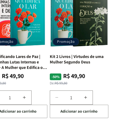
romoção
Promoção
ificando Lares de Paz |
Kit 2 Livros | Virtudes de uma
nhas Lutas Internas e
Mulher Segundo Deus
 A Mulher que Edifica o
R$ 49,90
R$ 49,90
ço
ço
Preço
Preço
-50%
mal
mocional
normal
promocional
9,80
De:
R$ 99,80
iminuir
Aumentar
Diminuir
Aumentar
a
a
a
Adicionar ao carrinho
Adicionar ao carrinho
uantidade
quantidade
quantidade
quantidade
e
de
de
de
t
Kit
Kit
Kit
dificando
Edificando
2
2