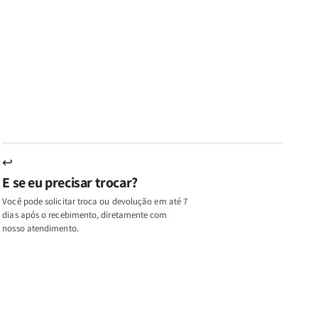
ares
Lares
Livros
Livros
e
de
|
|
az
Paz
Virtudes
Virtudes
|
de
de
u,
Eu,
uma
uma
inhas
Minhas
Mulher
Mulher
utas
Lutas
Segundo
Segundo
ternas
Internas
Deus
Deus
e
eus
Deus
s
+
↩
A
E se eu precisar trocar?
ulher
Mulher
ue
que
Você pode solicitar troca ou devolução em até 7
ifica
Edifica
dias após o recebimento, diretamente com
o
nosso atendimento.
ar
Lar