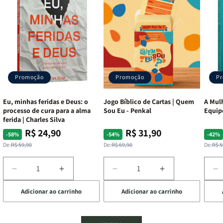
Promoção
Promoção
P
Eu, minhas feridas e Deus: o
Jogo Bíblico de Cartas | Quem
A Mulh
processo de cura para a alma
Sou Eu - Penkal
Equip
ferida | Charles Silva
R$ 24,90
R$ 31,90
Preço
Preço
Preço
Preço
Pre
Pre
-58%
-54%
-42%
normal
promocional
normal
promocional
nor
pro
De:
R$ 59,90
De:
R$ 69,90
De:
R$ 5
Diminuir
Aumentar
Diminuir
Aumentar
D
a
a
a
a
a
Adicionar ao carrinho
Adicionar ao carrinho
de
quantidade
quantidade
quantidade
quantidade
q
de
de
de
de
d
Eu,
Eu,
Jogo
Jogo
A