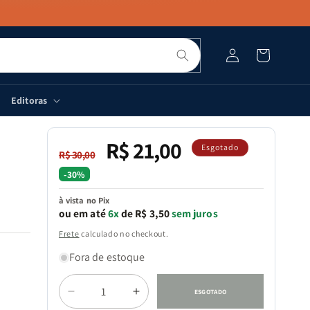
Pesquisar
Fazer
Carrinho
login
Editoras
R$ 21,00
Preço
Preço
Esgotado
R$ 30,00
normal
promocional
-30%
à vista no Pix
ou em até
6x
de R$ 3,50
sem juros
Frete
calculado no checkout.
Fora de estoque
Quantidade
ESGOTADO
Diminuir
Aumentar