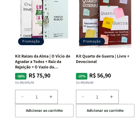
Promoção
Promoção
Kit Raizes da Alma | O Vício de
Kit Quarto de Guerra | Livro +
Agradar a Todos + Raiz da
Devocional
Rejeição + O Vazio da
Insatisfação.
R$ 75,90
R$ 56,90
Preço
Preço
Preço
Preço
-58%
-37%
normal
promocional
normal
promocional
De:
R$ 179,70
De:
R$ 89,90
Diminuir
Aumentar
Diminuir
Aumentar
a
a
a
a
Adicionar ao carrinho
Adicionar ao carrinho
quantidade
quantidade
quantidade
quantida
de
de
de
de
Kit
Kit
Kit
Kit
Raizes
Raizes
Quarto
Quarto