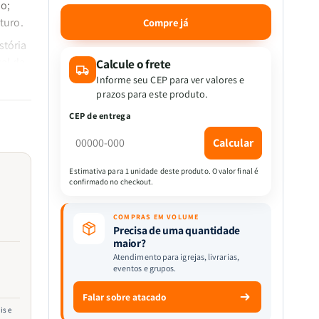
a
a
o;
quantidade
quantidade
turo.
Compre já
de
de
stória
Israel
Israel
e
e
al da
Calcule o frete
a
a
ael e
Informe seu CEP para ver valores e
Grande
Grande
prazos para este produto.
o e
Comissão
Comissão
CEP de entrega
|
|
o de
Samuel
Samuel
Calcular
Whitefield
Whitefield
ssas
o
Estimativa para 1 unidade deste produto. O valor final é
confirmado no checkout.
da
COMPRAS EM VOLUME
Precisa de uma quantidade
maior?
ande
Atendimento para igrejas, livrarias,
eventos e grupos.
nte
Falar sobre atacado
is e
to;