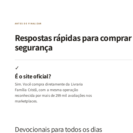
da
da
de
de
Alma
Alma
Guerra
Guerra
|
|
|
|
O
O
Livro
Livro
ANTES DE FINALIZAR
Vício
Vício
+
+
de
de
Devocional
Devocion
Respostas rápidas para compra
Agradar
Agradar
segurança
a
a
Todos
Todos
+
+
Raiz
Raiz
✓
da
da
É o site oficial?
Rejeição
Rejeição
+
+
Sim. Você compra diretamente da Livraria
O
O
Família Cristã, com a mesma operação
Vazio
Vazio
reconhecida por mais de 299 mil avaliações nos
marketplaces.
da
da
Insatisfação.
Insatisfação.
Devocionais para todos os dias