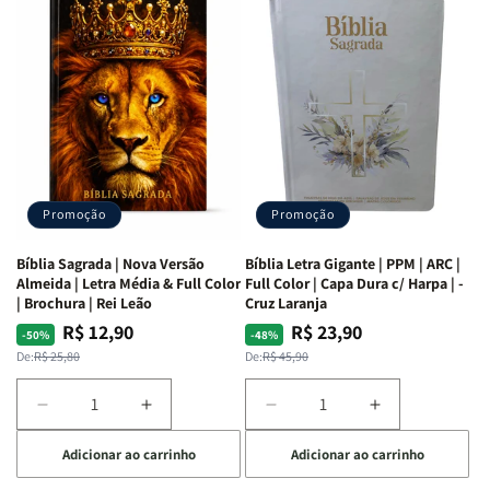
as
as
Bíblia
Bíblia
Mulheres
Mulheres
Livro
Livro
da
da
por
por
Bíblia
Bíblia
Livro
Livro
|
|
-
-
Isabelle
Isabelle
um
um
S.
S.
panorama
panorama
Alves
Alves
completo
completo
dos
dos
Promoção
Promoção
66
66
livros
livros
Bíblia Sagrada | Nova Versão
Bíblia Letra Gigante | PPM | ARC |
da
da
Almeida | Letra Média & Full Color
Full Color | Capa Dura c/ Harpa | -
Bíblia
Bíblia
| Brochura | Rei Leão
Cruz Laranja
|
|
R$ 12,90
R$ 23,90
Preço
Preço
Preço
Preço
-50%
-48%
Equipe
Equipe
normal
promocional
normal
promocional
De:
R$ 25,80
De:
R$ 45,90
teológica
teológica
Penkal
Penkal
Diminuir
Aumentar
Diminuir
Aumentar
a
a
a
a
Adicionar ao carrinho
Adicionar ao carrinho
quantidade
quantidade
quantidade
quantidade
de
de
de
de