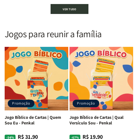
Bíblia
Bíblia
Bíblia
Bíblia
VER TUDO
Sagrada
Sagrada
Letra
Letra
|
|
Gigante
Gigante
Nova
Nova
|
|
Versão
Versão
PPM
PPM
Jogos para reunir a família
Almeida
Almeida
|
|
|
|
ARC
ARC
Letra
Letra
|
|
Média
Média
Full
Full
&amp;
&amp;
Color
Color
Full
Full
|
|
Color
Color
Capa
Capa
|
|
Dura
Dura
Brochura
Brochura
c/
c/
|
|
Harpa
Harpa
Rei
Rei
|
|
Promoção
Promoção
Leão
Leão
-
-
Cruz
Cruz
Jogo Bíblico de Cartas | Quem
Jogo Bíblico de Cartas | Qual
Laranja
Laranja
Sou Eu - Penkal
Versículo Sou - Penkal
R$ 31,90
R$ 19,90
Preço
Preço
Preço
Preço
-54%
-67%