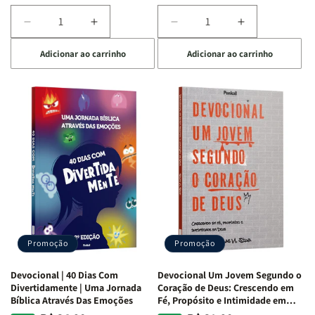
Diminuir
Aumentar
Diminuir
Aumentar
a
a
a
a
Adicionar ao carrinho
Adicionar ao carrinho
quantidade
quantidade
quantidade
quantidade
de
de
de
de
Devocional
Devocional
Devocional
Devocional
Quarto
Quarto
Café
Café
de
de
com
com
Guerra
Guerra
Mulheres
Mulheres
|
|
da
da
Isabelle
Isabelle
Bíblia
Bíblia
S.
S.
|
|
Alves
Alves
Equipe
Equipe
Teológica
Teológica
Penkal
Penkal
Promoção
Promoção
Devocional | 40 Dias Com
Devocional Um Jovem Segundo o
Divertidamente | Uma Jornada
Coração de Deus: Crescendo em
Bíblica Através Das Emoções
Fé, Propósito e Intimidade em
Deus