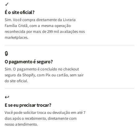
Internas
Internas
Deus
Deus
✓
e
e
É o site oficial?
Deus
Deus
Sim. Você compra diretamente da Livraria
+
+
Família Cristã, com a mesma operação
A
A
reconhecida por mais de 299 mil avaliações nos
Mulher
Mulher
marketplaces.
que
que
Edifica
Edifica
🔒
o
o
O pagamento é seguro?
Lar
Lar
Sim. O pagamento é concluído no checkout
seguro da Shopify, com Pix ou cartão, sem sair
do site oficial.
↩
E se eu precisar trocar?
Você pode solicitar troca ou devolução em até 7
dias após o recebimento, diretamente com
nosso atendimento.