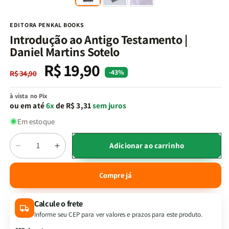
na
n
janela
j
modal
m
EDITORA PENKAL BOOKS
Introdução ao Antigo Testamento |
Daniel Martins Sotelo
R$ 19,90
Preço
Preço
-43%
R$ 34,90
normal
promocional
à vista no Pix
ou em até
6x
de R$ 3,31
sem juros
Em estoque
Quantidade
Adicionar ao carrinho
Diminuir
Aumentar
a
a
quantidade
quantidade
Compre já
de
de
Introdução
Introdução
Calcule o frete
ao
ao
Antigo
Antigo
Informe seu CEP para ver valores e prazos para este produto.
Testamento
Testamento