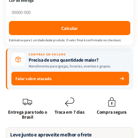
CEP de entrega
|
|
Daniel
Daniel
Martins
Martins
Sotelo
Sotelo
Calcular
Estimativa para 1 unidade deste produto. O valor final é confirmado no checkout.
COMPRAS EM VOLUME
Precisa de uma quantidade maior?
Atendimento para igrejas, livrarias, eventos e grupos.
Falar sobre atacado
Entrega para todo o
Troca em 7 dias
Compra segura
Brasil
Leve junto e aproveite melhor o frete