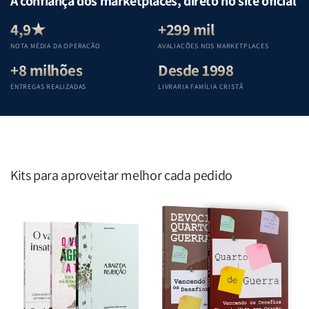
A confiança dos marketplaces, direto no site oficial
Equipe
Equipe
Equipe
Equipe
Teológica
Teológica
Teológica
Teológica
4,9★
+299 mil
Penkal
Penkal
Penkal
Penkal
NOTA MÉDIA DA OPERAÇÃO
AVALIAÇÕES NOS MARKETPLACES
+8 milhões
Desde 1998
ENTREGAS REALIZADAS
LIVRARIA FAMÍLIA CRISTÃ
Kits para aproveitar melhor cada pedido