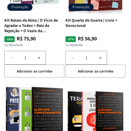
Promoção
Promoção
Kit Raizes da Alma | O Vício de
Kit Quarto de Guerra | Livro +
Agradar a Todos + Raiz da
Devocional
Rejeição + O Vazio da
Insatisfação.
R$ 75,90
R$ 56,90
Preço
Preço
Preço
Preço
-58%
-37%
normal
promocional
normal
promocional
De:
R$ 179,70
De:
R$ 89,90
Diminuir
Aumentar
Diminuir
Aumentar
a
a
a
a
Adicionar ao carrinho
Adicionar ao carrinho
quantidade
quantidade
quantidade
quantidade
de
de
de
de
Kit
Kit
Kit
Kit
Raizes
Raizes
Quarto
Quarto
da
da
de
de
Alma
Alma
Guerra
Guerra
|
|
|
|
O
O
Livro
Livro
Vício
Vício
+
+
de
de
Devocional
Devocional