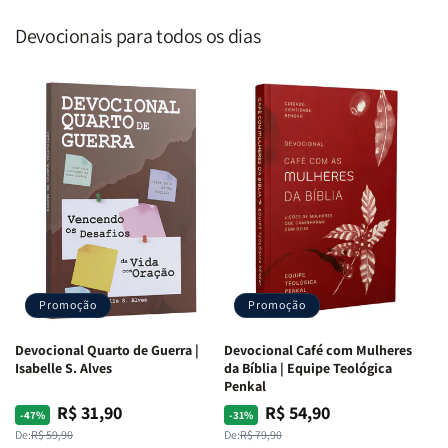
Devocionais para todos os dias
Promoção
Promoção
Devocional Quarto de Guerra |
Devocional Café com Mulheres
Isabelle S. Alves
da Bíblia | Equipe Teológica
Penkal
R$ 31,90
R$ 54,90
Preço
Preço
Preço
Preço
-47%
-31%
normal
promocional
normal
promocional
De:
R$ 59,90
De:
R$ 79,90