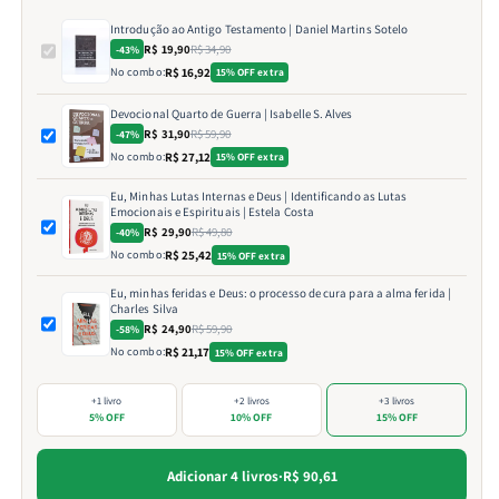
Introdução ao Antigo Testamento | Daniel Martins Sotelo
R$ 19,90
R$ 34,90
-43%
No combo:
R$ 16,92
15% OFF extra
Devocional Quarto de Guerra | Isabelle S. Alves
R$ 31,90
R$ 59,90
-47%
No combo:
R$ 27,12
15% OFF extra
Eu, Minhas Lutas Internas e Deus | Identificando as Lutas
Emocionais e Espirituais | Estela Costa
R$ 29,90
R$ 49,80
-40%
No combo:
R$ 25,42
15% OFF extra
Eu, minhas feridas e Deus: o processo de cura para a alma ferida |
Charles Silva
R$ 24,90
R$ 59,90
-58%
No combo:
R$ 21,17
15% OFF extra
+1 livro
+2 livros
+3 livros
5% OFF
10% OFF
15% OFF
Adicionar 4 livros
·
R$ 90,61