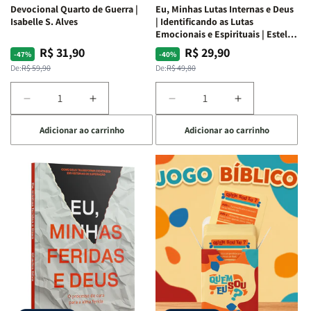
Devocional Quarto de Guerra |
Eu, Minhas Lutas Internas e Deus
Isabelle S. Alves
| Identificando as Lutas
Emocionais e Espirituais | Estela
Costa
R$ 31,90
R$ 29,90
Preço
Preço
Preço
Preço
-47%
-40%
normal
promocional
normal
promocional
De:
R$ 59,90
De:
R$ 49,80
Diminuir
Aumentar
Diminuir
Aumentar
a
a
a
a
Adicionar ao carrinho
Adicionar ao carrinho
quantidade
quantidade
quantidade
quantidade
de
de
de
de
Devocional
Devocional
Eu,
Eu,
Quarto
Quarto
Minhas
Minhas
de
de
Lutas
Lutas
Guerra
Guerra
Internas
Internas
|
|
e
e
Isabelle
Isabelle
Deus
Deus
S.
S.
|
|
Alves
Alves
Identificando
Identificando
as
as
Lutas
Lutas
Emocionais
Emocionais