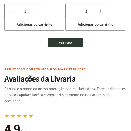
Diminuir
Aumentar
Diminuir
Aumentar
a
a
a
a
Adicionar ao carrinho
Adicionar ao carrinho
quantidade
quantidade
quantidade
quantidade
de
de
de
de
Jogo
Jogo
Jogo
Jogo
VER TUDO
Bíblico
Bíblico
da
da
de
de
memória
memória
Cartas
Cartas
|
|
|
|
Arca
Arca
Famílias
Famílias
de
de
REPUTAÇÃO CONSTRUÍDA NOS MARKETPLACES
da
da
Noé
Noé
Avaliações da Livraria
Bíblia
Bíblia
-
-
Penkal é o nome da nossa operação nos marketplaces. Estes indicadores
Penkal
Penkal
públicos ajudam você a comprar diretamente no nosso site com
confiança.
★★★★★
4,9