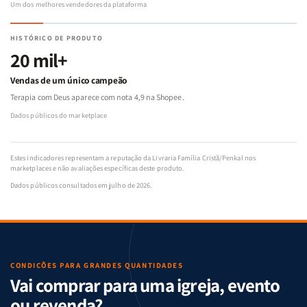
Um dos melhores vendedores da plataforma
HISTÓRICO DE PRODUTO
20 mil+
Vendas de um único campeão
Terapia com Deus aparece com nota 4,9 na Shopee.
Dados públicos do marketplace
Estes indicadores representam a reputação da Livraria Família Cristã/Penkal nos
marketplaces e não avaliações específicas deste produto.
Dados públicos consultados em julho de 2026.
CONDIÇÕES PARA GRANDES QUANTIDADES
Vai comprar para uma igreja, evento
ou revenda?