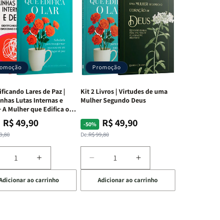
romoção
Promoção
ificando Lares de Paz |
Kit 2 Livros | Virtudes de uma
nhas Lutas Internas e
Mulher Segundo Deus
 A Mulher que Edifica o
R$ 49,90
R$ 49,90
ço
ço
Preço
Preço
-50%
mal
mocional
normal
promocional
9,80
De:
R$ 99,80
iminuir
Aumentar
Diminuir
Aumentar
a
a
a
Adicionar ao carrinho
Adicionar ao carrinho
uantidade
quantidade
quantidade
quantidade
e
de
de
de
t
Kit
Kit
Kit
dificando
Edificando
2
2