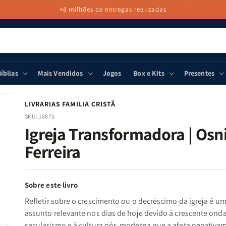
+8 milhões de entregas realizadas
íblias
Mais Vendidos
Jogos
Box e Kits
Presentes
LIVRARIAS FAMILIA CRISTÃ
SKU:
16875
Igreja Transformadora | Osn
Ferreira
Sobre este livro
Refletir sobre o crescimento ou o decréscimo da igreja é u
assunto relevante nos dias de hoje devido à crescente ond
secularismo
e à cultura pós-moderna que a afeta negativa