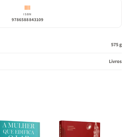
ISBN
9786588843109
575 g
Livros