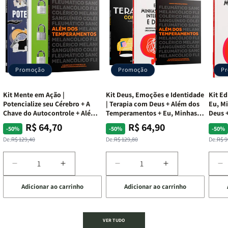
Promoção
Promoção
P
Kit Mente em Ação |
Kit Deus, Emoções e Identidade
Kit Ed
Potencialize seu Cérebro + A
| Terapia com Deus + Além dos
Eu, Mi
Chave do Autocontrole + Além
Temperamentos + Eu, Minhas
Deus +
dos Temperamentos
Feridas e Deus
Lar
R$ 64,70
R$ 64,90
Preço
Preço
Preço
Preço
Pre
Pre
-50%
-50%
-50%
normal
promocional
normal
promocional
nor
pro
De:
R$ 129,40
De:
R$ 129,80
De:
R$ 9
Diminuir
Aumentar
Diminuir
Aumentar
D
a
a
a
a
a
Adicionar ao carrinho
Adicionar ao carrinho
de
quantidade
quantidade
quantidade
quantidade
q
de
de
de
de
d
Kit
Kit
Kit
Kit
Ki
Mente
Mente
Deus,
Deus,
E
VER TUDO