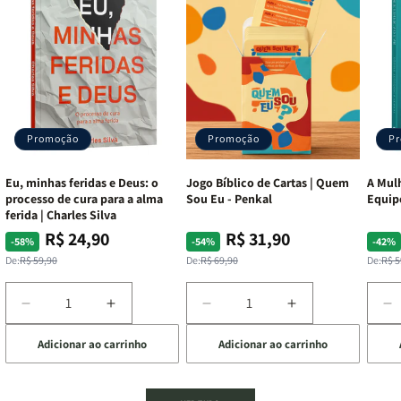
Promoção
Promoção
P
Eu, minhas feridas e Deus: o
Jogo Bíblico de Cartas | Quem
A Mulh
processo de cura para a alma
Sou Eu - Penkal
Equip
ferida | Charles Silva
R$ 24,90
R$ 31,90
Preço
Preço
Preço
Preço
Pre
Pre
-58%
-54%
-42%
normal
promocional
normal
promocional
nor
pro
De:
R$ 59,90
De:
R$ 69,90
De:
R$ 5
Diminuir
Aumentar
Diminuir
Aumentar
D
a
a
a
a
a
Adicionar ao carrinho
Adicionar ao carrinho
de
quantidade
quantidade
quantidade
quantidade
q
de
de
de
de
d
Eu,
Eu,
Jogo
Jogo
A