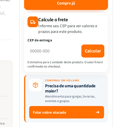
quantidade
quantidade
Compre já
o
de
de
Igreja
Igreja
il,
Transformadora
Transformadora
Calcule o frete
|
|
Informe seu CEP para ver valores e
Osni
Osni
prazos para este produto.
is
Ferreira
Ferreira
CEP de entrega
er
cidiu
Calcular
Estimativa para 1 unidade deste produto. O valor final é
ristã,
confirmado no checkout.
 no
s e
COMPRAS EM VOLUME
Precisa de uma quantidade
to
maior?
Atendimento para igrejas, livrarias,
eventos e grupos.
,
Falar sobre atacado
térios
is e