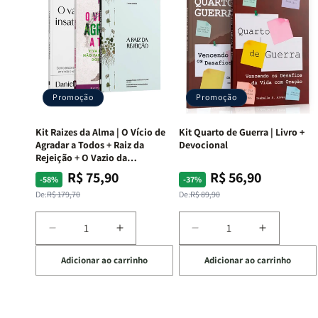
Promoção
Promoção
Kit Raizes da Alma | O Vício de
Kit Quarto de Guerra | Livro +
Agradar a Todos + Raiz da
Devocional
Rejeição + O Vazio da
Insatisfação.
R$ 75,90
R$ 56,90
Preço
Preço
Preço
Preço
-58%
-37%
normal
promocional
normal
promocional
De:
R$ 179,70
De:
R$ 89,90
Diminuir
Aumentar
Diminuir
Aumentar
a
a
a
a
Adicionar ao carrinho
Adicionar ao carrinho
quantidade
quantidade
quantidade
quantida
de
de
de
de
Kit
Kit
Kit
Kit
Raizes
Raizes
Quarto
Quarto