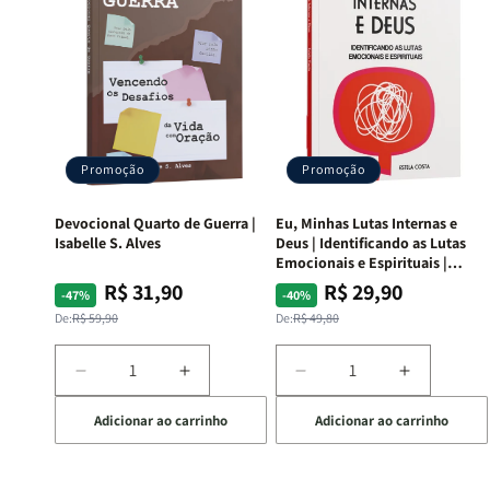
Promoção
Promoção
Devocional Quarto de Guerra |
Eu, Minhas Lutas Internas e
Isabelle S. Alves
Deus | Identificando as Lutas
Emocionais e Espirituais |
Estela Costa
R$ 31,90
R$ 29,90
Preço
Preço
Preço
Preço
-47%
-40%
normal
promocional
normal
promocional
De:
R$ 59,90
De:
R$ 49,80
Diminuir
Aumentar
Diminuir
Aumentar
a
a
a
a
Adicionar ao carrinho
Adicionar ao carrinho
quantidade
quantidade
quantidade
quantida
de
de
de
de
Devocional
Devocional
Eu,
Eu,