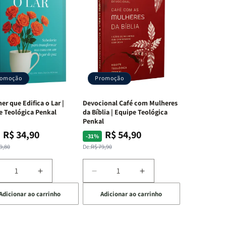
romoção
Promoção
er que Edifica o Lar |
Devocional Café com Mulheres
e Teológica Penkal
da Bíblia | Equipe Teológica
Penkal
R$ 34,90
R$ 54,90
ço
ço
Preço
Preço
-31%
mal
mocional
normal
promocional
9,80
De:
R$ 79,90
iminuir
Aumentar
Diminuir
Aumentar
a
a
a
Adicionar ao carrinho
Adicionar ao carrinho
uantidade
quantidade
quantidade
quantidade
e
de
de
de
A
Devocional
Devocional