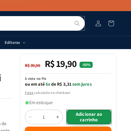
Pesquisar
Fazer
Carrinho
login
Editoras
R$ 19,90
Preço
Preço
-50%
R$ 39,90
normal
promocional
i
à vista no Pix
ou em até
6x
de R$ 3,31
sem juros
Frete
calculado no checkout.
Em estoque
Quantidade
Adicionar ao
m
carrinho
Diminuir
Aumentar
a de
a
a
mente.