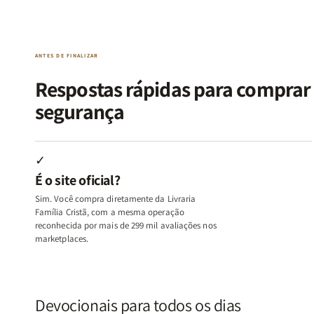
da
da
de
de
Alma
Alma
Guerra
Guerra
|
|
|
|
O
O
Livro
Livro
ANTES DE FINALIZAR
Vício
Vício
+
+
de
de
Devocional
Devocion
Respostas rápidas para compra
Agradar
Agradar
segurança
a
a
Todos
Todos
+
+
Raiz
Raiz
✓
da
da
É o site oficial?
Rejeição
Rejeição
+
+
Sim. Você compra diretamente da Livraria
O
O
Família Cristã, com a mesma operação
Vazio
Vazio
reconhecida por mais de 299 mil avaliações nos
marketplaces.
da
da
Insatisfação.
Insatisfação.
Devocionais para todos os dias