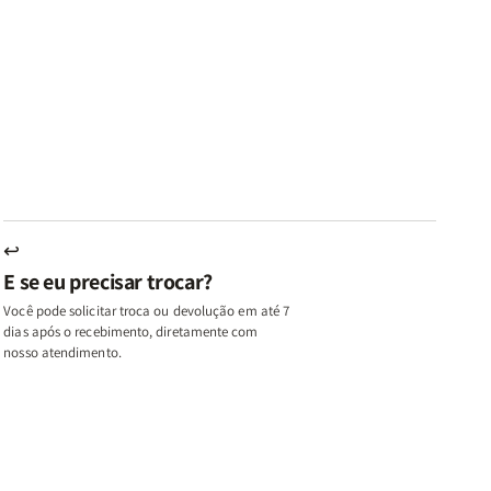
ares
Lares
Livros
Livros
e
de
|
|
az
Paz
Virtudes
Virtudes
|
de
de
u,
Eu,
uma
uma
inhas
Minhas
Mulher
Mulher
utas
Lutas
Segundo
Segundo
ternas
Internas
Deus
Deus
e
eus
Deus
s
+
↩
A
E se eu precisar trocar?
ulher
Mulher
ue
que
Você pode solicitar troca ou devolução em até 7
ifica
Edifica
dias após o recebimento, diretamente com
o
nosso atendimento.
ar
Lar