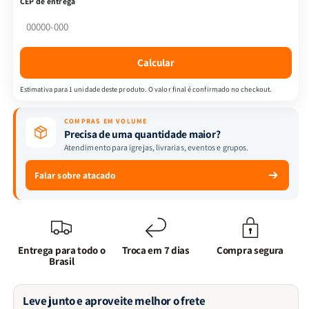
CEP de entrega
Story
Story
3
3
|
|
Buzz
Buzz
Calcular
Fora
Fora
de
de
Estimativa para 1 unidade deste produto. O valor final é confirmado no checkout.
Órbita
Órbita
COMPRAS EM VOLUME
Precisa de uma quantidade maior?
Atendimento para igrejas, livrarias, eventos e grupos.
Falar sobre atacado
Entrega para todo o
Troca em 7 dias
Compra segura
Brasil
Leve junto e aproveite melhor o frete