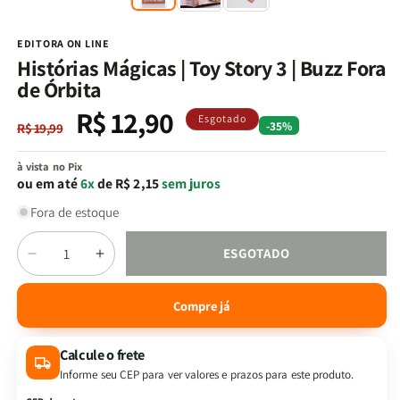
na
n
janela
j
modal
m
EDITORA ON LINE
Histórias Mágicas | Toy Story 3 | Buzz Fora
de Órbita
R$ 12,90
Preço
Preço
Esgotado
-35%
R$ 19,99
normal
promocional
à vista no Pix
ou em até
6x
de R$ 2,15
sem juros
Fora de estoque
Quantidade
ESGOTADO
Diminuir
Aumentar
a
a
quantidade
quantidade
Compre já
de
de
Histórias
Histórias
Calcule o frete
Mágicas
Mágicas
|
|
Informe seu CEP para ver valores e prazos para este produto.
Toy
Toy