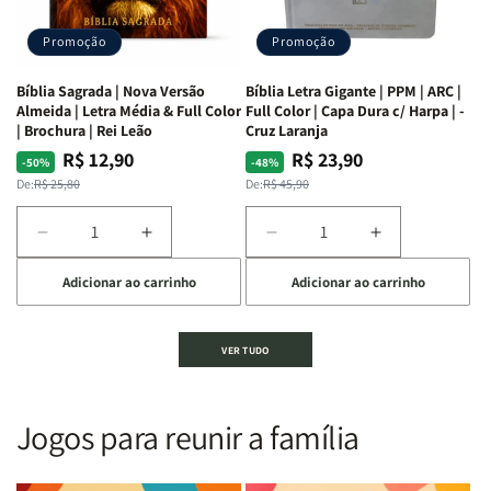
Alves
Alves
completo
completo
dos
dos
Promoção
Promoção
66
66
livros
livros
Bíblia Sagrada | Nova Versão
Bíblia Letra Gigante | PPM | ARC |
da
da
Almeida | Letra Média & Full Color
Full Color | Capa Dura c/ Harpa | -
Bíblia
Bíblia
| Brochura | Rei Leão
Cruz Laranja
|
|
R$ 12,90
R$ 23,90
Preço
Preço
Preço
Preço
-50%
-48%
Equipe
Equipe
normal
promocional
normal
promocional
De:
R$ 25,80
De:
R$ 45,90
teológica
teológica
Penkal
Penkal
Diminuir
Aumentar
Diminuir
Aumentar
a
a
a
a
Adicionar ao carrinho
Adicionar ao carrinho
quantidade
quantidade
quantidade
quantidade
de
de
de
de
Bíblia
Bíblia
Bíblia
Bíblia
VER TUDO
Sagrada
Sagrada
Letra
Letra
|
|
Gigante
Gigante
Nova
Nova
|
|
Versão
Versão
PPM
PPM
Jogos para reunir a família
Almeida
Almeida
|
|
|
|
ARC
ARC