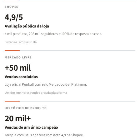
SHOPEE
4,9/5
Avaliação pública da loja
4 mil produtos, 298 mil seguidores e 100% de resposta no chat.
Livrarias Família Cristã
MERCADO LIVRE
+50 mil
Vendas concluídas
Loja oficial Penkall com selo MercadoLíder Platinum.
Um dos melhores vendedores da plataforma
HISTÓRICO DE PRODUTO
20 mil+
Vendas de um único campeão
Terapia com Deus aparece com nota 4,9 na Shopee.