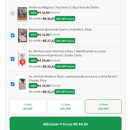
Histórias Mágicas | Toy Story 3 | Buzz Fora de Órbita
R$ 12,90
R$ 19,99
-35%
No combo:
R$ 10,97
15% OFF extra
Devocional Quarto de Guerra | Isabelle S. Alves
R$ 31,90
R$ 59,90
-47%
No combo:
R$ 27,12
15% OFF extra
Eu, Minhas Lutas Internas e Deus | Identificando as Lutas
Emocionais e Espirituais | Estela Costa
R$ 29,90
R$ 49,80
-40%
No combo:
R$ 25,42
15% OFF extra
Eu, minhas feridas e Deus: o processo de cura para a alma ferida |
Charles Silva
R$ 24,90
R$ 59,90
-58%
No combo:
R$ 21,17
15% OFF extra
+1 livro
+2 livros
+3 livros
5% OFF
10% OFF
15% OFF
Adicionar 4 livros
·
R$ 84,66