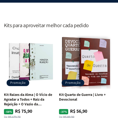
Kits para aproveitar melhor cada pedido
Promoção
Promoção
Kit Raizes da Alma | O Vício de
Kit Quarto de Guerra | Livro +
Agradar a Todos + Raiz da
Devocional
Rejeição + O Vazio da
Insatisfação.
R$ 75,90
R$ 56,90
Preço
Preço
Preço
Preço
-58%
-37%
De:
R$ 179,70
De:
R$ 89,90