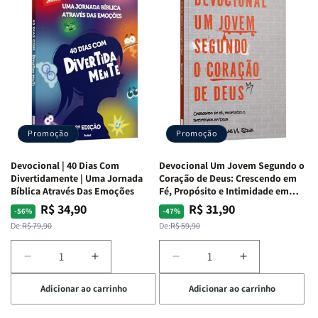
de
de
com
com
Guerra
Guerra
Mulheres
Mulheres
|
|
da
da
Isabelle
Isabelle
Bíblia
Bíblia
S.
S.
|
|
Alves
Alves
Equipe
Equipe
Teológica
Teológica
Penkal
Penkal
Promoção
Promoção
Devocional | 40 Dias Com
Devocional Um Jovem Segundo o
Divertidamente | Uma Jornada
Coração de Deus: Crescendo em
Bíblica Através Das Emoções
Fé, Propósito e Intimidade em
Deus
R$ 34,90
R$ 31,90
Preço
Preço
Preço
Preço
-56%
-47%
normal
promocional
normal
promocional
De:
R$ 79,90
De:
R$ 59,90
Diminuir
Aumentar
Diminuir
Aumentar
a
a
a
a
Adicionar ao carrinho
Adicionar ao carrinho
quantidade
quantidade
quantidade
quantidade
de
de
de
de