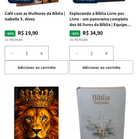
|
|
|
|
Preta
Preta
Branca
Branca
Café com as Mulheres da Bíblia |
Explorando a Bíblia Livro por
Isabelle S. Alves
Livro - um panorama completo
dos 66 livros da Bíblia | Equipe
teológica Penkal
R$ 19,90
R$ 34,90
Preço
Preço
Preço
Preço
-50%
-42%
normal
promocional
normal
promocional
De:
R$ 39,80
De:
R$ 59,80
Diminuir
Aumentar
Diminuir
Aumentar
a
a
a
a
Adicionar ao carrinho
Adicionar ao carrinho
quantidade
quantidade
quantidade
quantidade
de
de
de
de
Café
Café
Explorando
Explorando
com
com
a
a
as
as
Bíblia
Bíblia
Mulheres
Mulheres
Livro
Livro
da
da
por
por
Bíblia
Bíblia
Livro
Livro
|
|
-
-
Isabelle
Isabelle
um
um
S.
S.
panorama
panorama