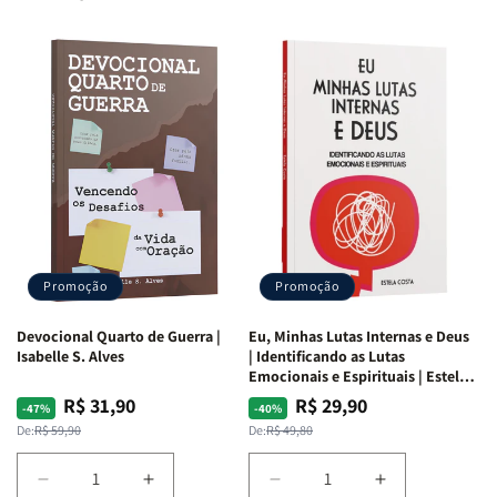
Promoção
Promoção
Devocional Quarto de Guerra |
Eu, Minhas Lutas Internas e Deus
Isabelle S. Alves
| Identificando as Lutas
Emocionais e Espirituais | Estela
Costa
R$ 31,90
R$ 29,90
Preço
Preço
Preço
Preço
-47%
-40%
normal
promocional
normal
promocional
De:
R$ 59,90
De:
R$ 49,80
Diminuir
Aumentar
Diminuir
Aumentar