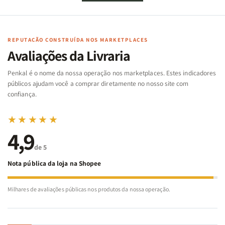
de
de
memória
memória
Cartas
Cartas
|
|
|
|
Arca
Arca
Famílias
Famílias
de
de
REPUTAÇÃO CONSTRUÍDA NOS MARKETPLACES
da
da
Noé
Noé
Avaliações da Livraria
Bíblia
Bíblia
-
-
Penkal é o nome da nossa operação nos marketplaces. Estes indicadores
Penkal
Penkal
públicos ajudam você a comprar diretamente no nosso site com
confiança.
★★★★★
4,9
de 5
Nota pública da loja na Shopee
Milhares de avaliações públicas nos produtos da nossa operação.