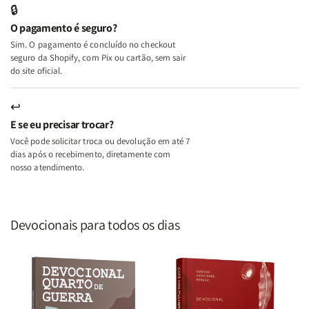
🔒
o
o
O pagamento é seguro?
Lar
Lar
Sim. O pagamento é concluído no checkout
seguro da Shopify, com Pix ou cartão, sem sair
do site oficial.
↩
E se eu precisar trocar?
Você pode solicitar troca ou devolução em até 7
dias após o recebimento, diretamente com
nosso atendimento.
Devocionais para todos os dias