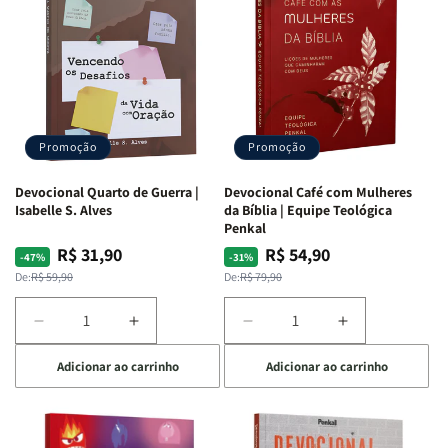
Promoção
Promoção
Devocional Quarto de Guerra |
Devocional Café com Mulheres
Isabelle S. Alves
da Bíblia | Equipe Teológica
Penkal
R$ 31,90
R$ 54,90
Preço
Preço
Preço
Preço
-47%
-31%
normal
promocional
normal
promocional
De:
R$ 59,90
De:
R$ 79,90
Diminuir
Aumentar
Diminuir
Aumentar
a
a
a
a
Adicionar ao carrinho
Adicionar ao carrinho
quantidade
quantidade
quantidade
quantidade
de
de
de
de
Devocional
Devocional
Devocional
Devocional
Quarto
Quarto
Café
Café