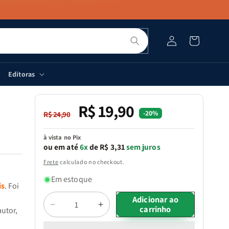
Pesquisar
Fazer
Carrinho
login
Editoras
R$ 19,90
Preço
Preço
-20%
R$ 24,90
normal
promocional
à vista no Pix
ou em até
6x
de R$ 3,31
sem juros
Frete
calculado no checkout.
Em estoque
is
. Foi
Quantidade
Adicionar ao
carrinho
Diminuir
Aumentar
utor,
a
a