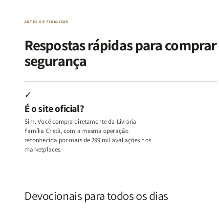
|
|
|
|
O
O
Livro
Livro
ANTES DE FINALIZAR
Vício
Vício
+
+
de
de
Devocional
Devocion
Respostas rápidas para compra
Agradar
Agradar
segurança
a
a
Todos
Todos
+
+
Raiz
Raiz
✓
da
da
É o site oficial?
Rejeição
Rejeição
+
+
Sim. Você compra diretamente da Livraria
O
O
Família Cristã, com a mesma operação
Vazio
Vazio
reconhecida por mais de 299 mil avaliações nos
marketplaces.
da
da
Insatisfação.
Insatisfação.
Devocionais para todos os dias