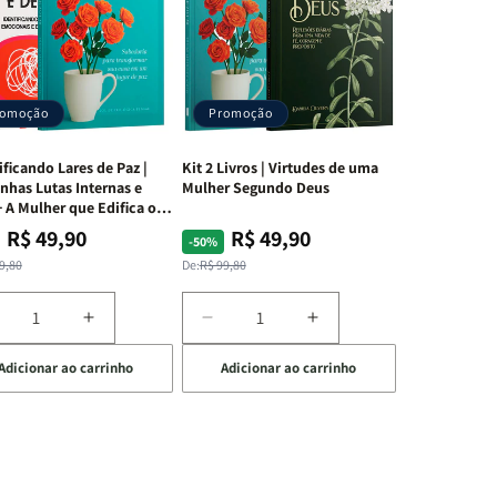
romoção
Promoção
ificando Lares de Paz |
Kit 2 Livros | Virtudes de uma
nhas Lutas Internas e
Mulher Segundo Deus
 A Mulher que Edifica o
R$ 49,90
R$ 49,90
ço
ço
Preço
Preço
-50%
mal
mocional
normal
promocional
9,80
De:
R$ 99,80
iminuir
Aumentar
Diminuir
Aumentar
a
a
a
Adicionar ao carrinho
Adicionar ao carrinho
uantidade
quantidade
quantidade
quantidade
e
de
de
de
t
Kit
Kit
Kit
dificando
Edificando
2
2
ares
Lares
Livros
Livros
e
de
|
|