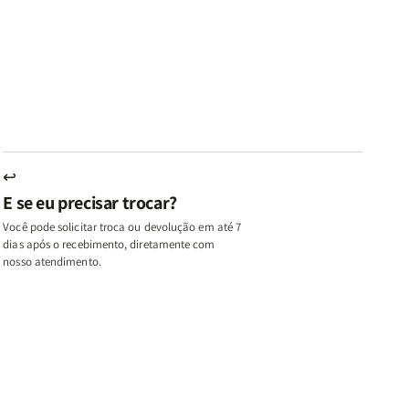
az
Paz
Virtudes
Virtudes
|
de
de
u,
Eu,
uma
uma
inhas
Minhas
Mulher
Mulher
utas
Lutas
Segundo
Segundo
ternas
Internas
Deus
Deus
e
eus
Deus
s
+
↩
A
E se eu precisar trocar?
ulher
Mulher
ue
que
Você pode solicitar troca ou devolução em até 7
ifica
Edifica
dias após o recebimento, diretamente com
o
nosso atendimento.
ar
Lar