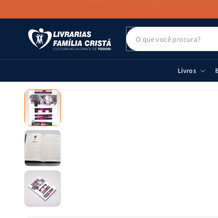
PULAR PARA
O CONTEÚDO
Livros
B
PULAR PARA
AS
INFORMAÇÕES
DO PRODUTO