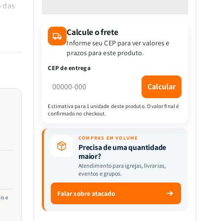
quantidade
quantidade
o das
de
de
Helena
Helena
Calcule o frete
|
|
Machado
Machado
Informe seu CEP para ver valores e
idade
de
de
prazos para este produto.
Assis
Assis
CEP de entrega
amento
ácio e
Calcular
ia e a
Estimativa para 1 unidade deste produto. O valor final é
confirmado no checkout.
do por
COMPRAS EM VOLUME
Precisa de uma quantidade
maior?
Atendimento para igrejas, livrarias,
eventos e grupos.
Falar sobre atacado
is e