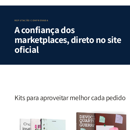
Guerra
Guerra
Internas
Internas
|
|
e
e
Isabelle
Isabelle
Deus
Deus
S.
S.
|
|
REPUTAÇÃO COMPROVADA
A confiança dos
Alves
Alves
Identificando
Identifica
as
as
marketplaces, direto no site
Lutas
Lutas
Emocionais
Emociona
oficial
e
e
Espirituais
Espirituai
|
|
Estela
Estela
Costa
Costa
Kits para aproveitar melhor cada pedido