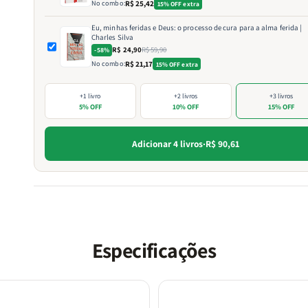
No combo:
R$ 25,42
15% OFF extra
Eu, minhas feridas e Deus: o processo de cura para a alma ferida |
Charles Silva
R$ 24,90
R$ 59,90
-58%
No combo:
R$ 21,17
15% OFF extra
+1 livro
+2 livros
+3 livros
5% OFF
10% OFF
15% OFF
Adicionar 4 livros
·
R$ 90,61
Especificações