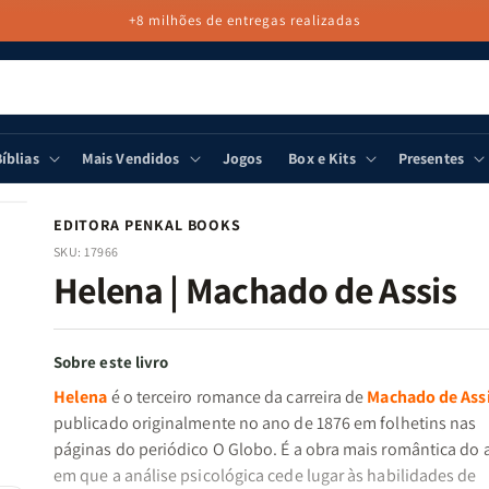
+8 milhões de entregas realizadas
íblias
Mais Vendidos
Jogos
Box e Kits
Presentes
EDITORA PENKAL BOOKS
SKU:
17966
Helena | Machado de Assis
Sobre este livro
Helena
é o terceiro romance da carreira de
Machado de Ass
publicado originalmente no ano de 1876 em folhetins nas
páginas do periódico O Globo. É a obra mais romântica do a
em que a análise psicológica cede lugar às habilidades de