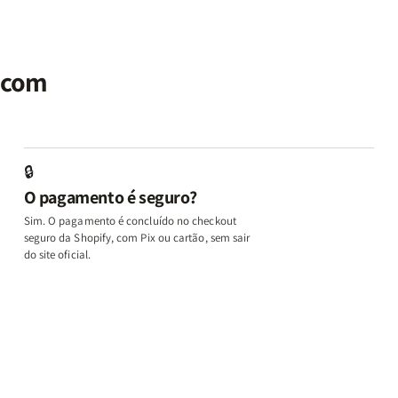
|
|
Identidade
Identidade
P
Potencialize
Potencialize
|
|
|
seu
seu
Terapia
Terapia
E
al
Cérebro
Cérebro
com
com
M
r com
+
+
Deus
Deus
L
A
A
+
+
In
Chave
Chave
Além
Além
e
do
do
dos
dos
D
Autocontrole
Autocontrole
Temperamentos
Temperamento
+
🔒
+
+
+
+
A
O pagamento é seguro?
Além
Além
Eu,
Eu,
M
dos
dos
Minhas
Minhas
q
Sim. O pagamento é concluído no checkout
Temperamentos
Temperamentos
Feridas
Feridas
Ed
seguro da Shopify, com Pix ou cartão, sem sair
e
e
o
do site oficial.
Deus
Deus
L