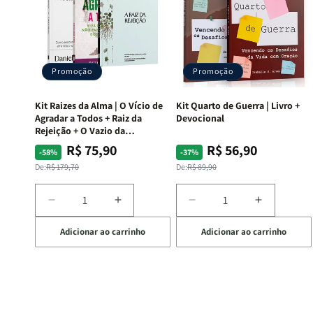
Promoção
Promoção
Kit Raizes da Alma | O Vício de
Kit Quarto de Guerra | Livro +
Agradar a Todos + Raiz da
Devocional
Rejeição + O Vazio da
Insatisfação.
R$ 75,90
R$ 56,90
Preço
Preço
Preço
Preço
-58%
-37%
normal
promocional
normal
promocional
De:
R$ 179,70
De:
R$ 89,90
Diminuir
Aumentar
Diminuir
Aumentar
a
a
a
a
Adicionar ao carrinho
Adicionar ao carrinho
quantidade
quantidade
quantidade
quantida
de
de
de
de
Kit
Kit
Kit
Kit
Raizes
Raizes
Quarto
Quarto
da
da
de
de
Alma
Alma
Guerra
Guerra