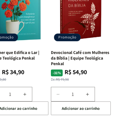
romoção
Promoção
er que Edifica o Lar |
Devocional Café com Mulheres
e Teológica Penkal
da Bíblia | Equipe Teológica
Penkal
R$ 34,90
R$ 54,90
ço
ço
Preço
Preço
-31%
mal
mocional
normal
promocional
9,80
De:
R$ 79,90
iminuir
Aumentar
Diminuir
Aumentar
a
a
a
Adicionar ao carrinho
Adicionar ao carrinho
uantidade
quantidade
quantidade
quantidade
e
de
de
de
A
Devocional
Devocional
ulher
Mulher
Café
Café
ue
que
com
com