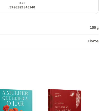
ISBN
9786589845140
150 g
Livros